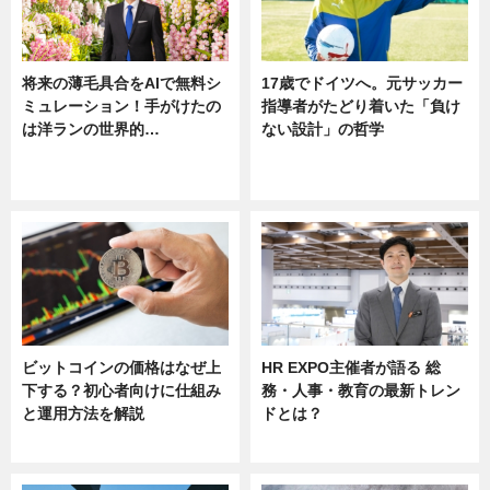
将来の薄毛具合をAIで無料シ
17歳でドイツへ。元サッカー
ミュレーション！手がけたの
指導者がたどり着いた「負け
は洋ランの世界的…
ない設計」の哲学
ニュース
ニュース
sponsored by 河野メリクロン
ビットコインの価格はなぜ上
HR EXPO主催者が語る 総
下する？初心者向けに仕組み
務・人事・教育の最新トレン
と運用方法を解説
ドとは？
ニュース
ニュース