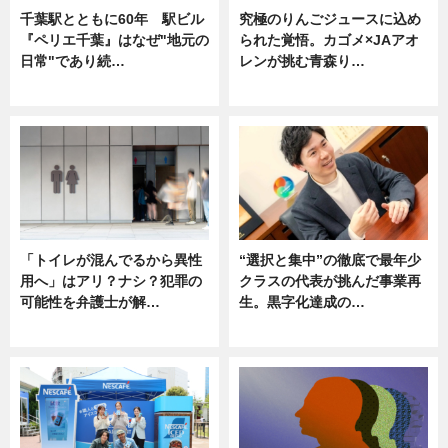
千葉駅とともに60年 駅ビル
究極のりんごジュースに込め
『ペリエ千葉』はなぜ"地元の
られた覚悟。カゴメ×JAアオ
日常"であり続…
レンが挑む青森り…
ニュース
ニュース
「トイレが混んでるから異性
“選択と集中”の徹底で最年少
用へ」はアリ？ナシ？犯罪の
クラスの代表が挑んだ事業再
可能性を弁護士が解…
生。黒字化達成の…
ニュース, 専門家インタビュー
ニュース