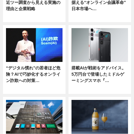
近ツー調査から見える実施の
据える“オンライン会議革命”
理由と企業戦略
日本市場へ…
ニュース
ニュース
“デジタル慣れ”の若者ほど危
搭載AIが戦術をアドバイス。
険？AIで巧妙化するオンライ
5万円台で登場したミドルゲ
ン詐欺への対策…
ーミングスマホ『…
ニュース
ニュース