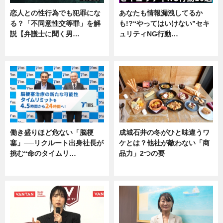
恋人との性行為でも犯罪にな
あなたも情報漏洩してるか
る？「不同意性交等罪」を解
も!?“やってはいけない”セキ
説【弁護士に聞く男…
ュリティNG行動…
専門家インタビュー
専門家インタビュー
働き盛りほど危ない「脳梗
成城石井の冬がひと味違うワ
塞」──リクルート出身社長が
ケとは？他社が敵わない「商
挑む“命のタイムリ…
品力」2つの要
企業インタビュー
グルメ