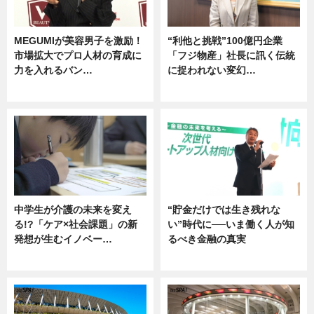
MEGUMIが美容男子を激励！
“利他と挑戦”100億円企業
市場拡大でプロ人材の育成に
「フジ物産」社長に訊く伝統
力を入れるバン…
に捉われない変幻…
企業インタビュー
ニュース
中学生が介護の未来を変え
“貯金だけでは生き残れな
る!?「ケア×社会課題」の新
い”時代に──いま働く人が知
発想が生むイノベー…
るべき金融の真実
ニュース
企業インタビュー