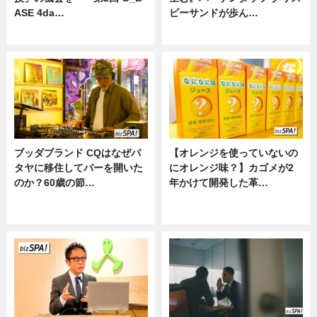
ASE 4da…
ピーサンドが歩ん…
ニュース
ニュース
ブッダブランド CQはなぜパ
【オレンジを使っていないの
タヤに移住してバーを開いた
にオレンジ味？】カゴメが2
のか？60歳の節…
年かけて開発した革…
ニュース
グルメ, ニュース, 企業インタビュ
ー