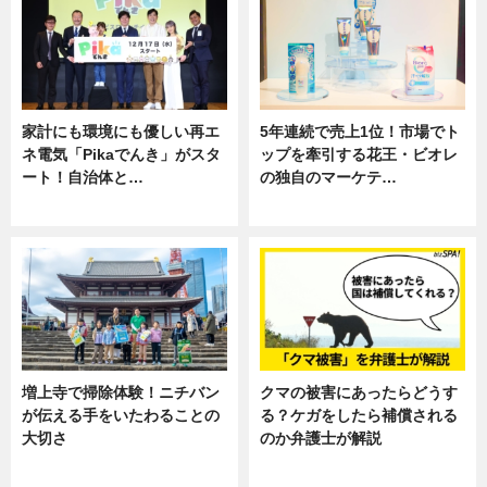
家計にも環境にも優しい再エ
5年連続で売上1位！市場でト
ネ電気「Pikaでんき」がスタ
ップを牽引する花王・ビオレ
ート！自治体と…
の独自のマーケテ…
ニュース
ニュース, 暮らし
増上寺で掃除体験！ニチバン
クマの被害にあったらどうす
が伝える手をいたわることの
る？ケガをしたら補償される
大切さ
のか弁護士が解説
ニュース, 企業インタビュー, 暮ら
専門家インタビュー
し