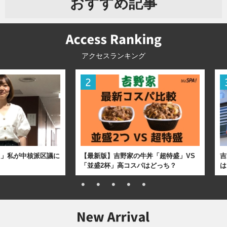
おすすめ記事
アクセスランキング
た」私が中核派区議に
【最新版】吉野家の牛丼「超特盛」VS
吉
「並盛2杯」高コスパはどっち？
は