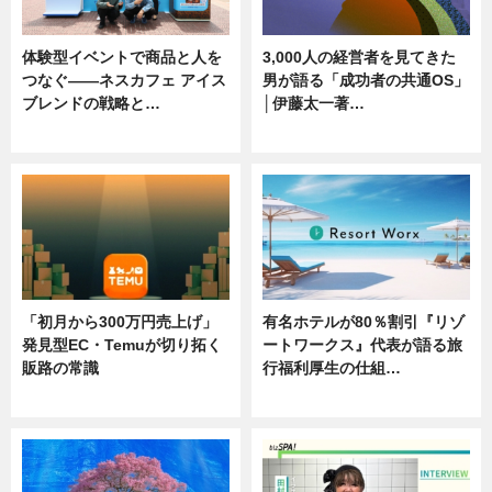
体験型イベントで商品と人を
3,000人の経営者を見てきた
つなぐ――ネスカフェ アイス
男が語る「成功者の共通OS」
ブレンドの戦略と…
│伊藤太一著…
ニュース
ニュース
「初月から300万円売上げ」
有名ホテルが80％割引『リゾ
発見型EC・Temuが切り拓く
ートワークス』代表が語る旅
販路の常識
行福利厚生の仕組…
ニュース
ニュース