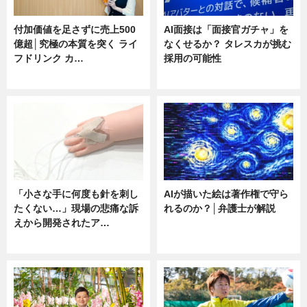
付加価値を足さずに売上500
AI面接は「面接官ガチャ」を
億超│究極の本質を突く ライ
なくせるか？ タレスカが挑む
フドリンク カ…
採用の可能性
ニュース
ニュース
「小さな手に何度も針を刺し
AIが描いた絵は著作権で守ら
たくない…」現場の悲痛な訴
れるのか？│弁護士が解説
えから開発されたア…
ニュース
ニュース