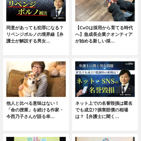
同意があっても犯罪になる？
【CxOは採用から育てる時代
リベンジポルノの境界線【弁
へ】急成長企業クオンティア
護士が解説する男女…
が始める新しい採…
専門家インタビュー
ニュース
他人と比べる意味はない！
ネット上での名誉毀損は匿名
「命の授業」を続ける作家・
でも成立!?損害賠償の相場
今西乃子さんが語る幸…
は？【弁護士に聞く…
専門家インタビュー
専門家インタビュー