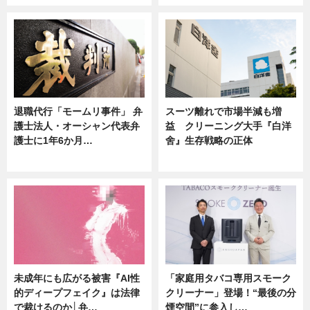
退職代行「モームリ事件」 弁
スーツ離れで市場半減も増
護士法人・オーシャン代表弁
益 クリーニング大手『白洋
護士に1年6か月…
舍』生存戦略の正体
ニュース
企業インタビュー
未成年にも広がる被害『AI性
「家庭用タバコ専用スモーク
的ディープフェイク』は法律
クリーナー」登場！“最後の分
で裁けるのか│弁…
煙空間”に参入し…