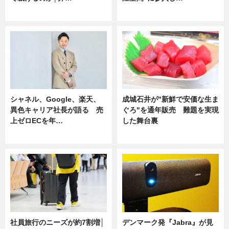
ニュース
ニュース
シャネル、Google、楽天、
成城石井が"新鮮で安価な生ま
異色キャリア社長が語る 売
ぐろ"を通年販売 難題を実現
上ゼロECを年…
した舞台裏
ニュース
ニュース
社員旅行のニーズが約7割増│
デンマーク発『Jabra』が見