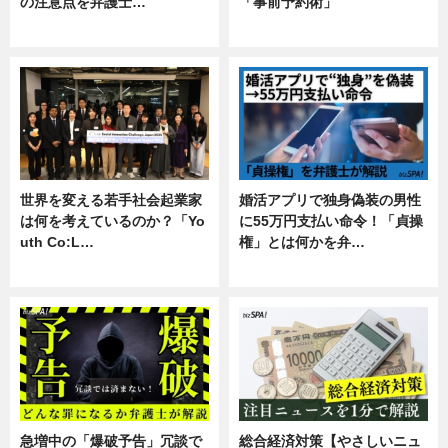
の注意点を弁護士…
「事前予約術」
専門家インタビュー
暮らし
世界を変える若手社会起業家
婚活アプリで独身偽装の男性
は何を考えているのか？「Yo
に55万円支払い命令！「貞操
uth Co:L…
権」とは何かを弁…
スキル
専門家インタビュー
急増中の「爆破予告」冗談で
総合経済対策【やさしいニュ