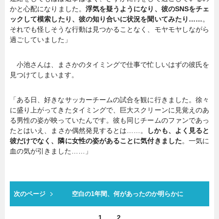
かと心配になりました。
浮気を疑うようになり、彼のSNSをチェ
ックして模索したり、彼の知り合いに状況を聞いてみたり……
。
それでも怪しそうな行動は見つかることなく、モヤモヤしながら
過ごしていました」
小池さんは、まさかのタイミングで仕事で忙しいはずの彼氏を
見つけてしまいます。
「ある日、好きなサッカーチームの試合を観に行きました。徐々
に盛り上がってきたタイミングで、巨大スクリーンに見覚えのあ
る男性の姿が映っていたんです。彼も同じチームのファンであっ
たとはいえ、まさか偶然発見するとは……。
しかも、よく見ると
彼だけでなく、隣に女性の姿があることに気付きました
。一気に
血の気が引きました……」
次のページ
空白の1年間、何があったのか明らかに
1
2