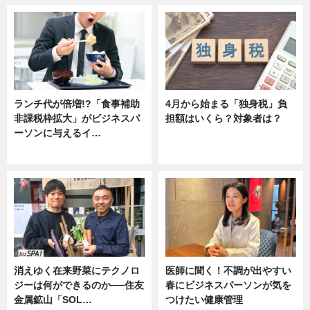
ランチ代が倍増!?「食事補助
4月から始まる「独身税」負
非課税枠拡大」がビジネスパ
担額はいくら？対象者は？
ーソンに与えるイ…
ニュース
ニュース
消えゆく在来野菜にテクノロ
医師に聞く！不調が出やすい
ジーは何ができるのか──住友
春にビジネスパーソンが気を
金属鉱山「SOL…
つけたい健康管理