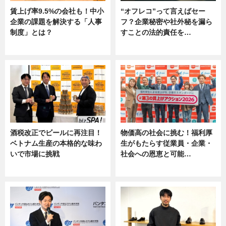
賃上げ率9.5%の会社も！中小
“オフレコ”って言えばセー
企業の課題を解決する「人事
フ？企業秘密や社外秘を漏ら
制度」とは？
すことの法的責任を…
ニュース
ニュース, 専門家インタビュー
酒税改正でビールに再注目！
物価高の社会に挑む！福利厚
ベトナム生産の本格的な味わ
生がもたらす従業員・企業・
いで市場に挑戦
社会への恩恵と可能…
ニュース
ニュース