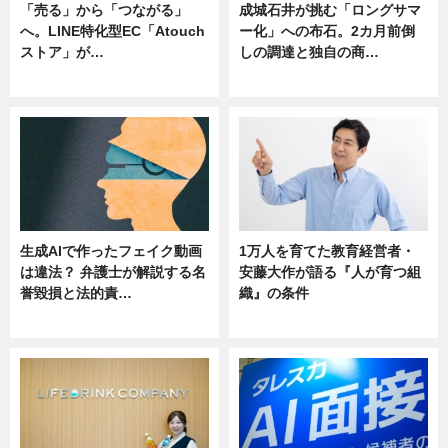
「売る」から「つながる」
成城石井が挑む「ロングサマ
へ。LINE特化型EC「Atouch
ー化」への布石。2カ月前倒
ストア」が…
しの調達と独自の商…
ニュース
ニュース
生成AIで作ったフェイク動画
1万人を育てた教育経営者・
は違法？ 弁護士が解説する名
安藤大作が語る『人が育つ組
誉毀損と法的責…
織』の条件
ニュース
ニュース