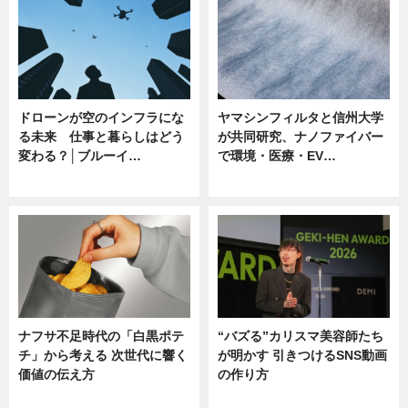
ドローンが空のインフラにな
ヤマシンフィルタと信州大学
る未来 仕事と暮らしはどう
が共同研究、ナノファイバー
変わる？│ブルーイ…
で環境・医療・EV…
ニュース
ニュース
ナフサ不足時代の「白黒ポテ
“バズる”カリスマ美容師たち
チ」から考える 次世代に響く
が明かす 引きつけるSNS動画
価値の伝え方
の作り方
ニュース
ニュース