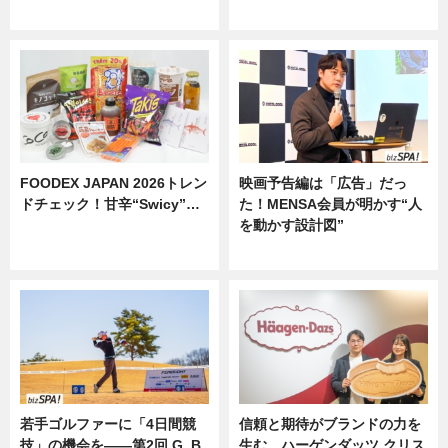
ニュース
ニュース
FOODEX JAPAN 2026トレン
映画予告編は「広告」だっ
ドチェック！甘辛“Swicy”…
た！MENSA会員が明かす“人
を動かす設計図”
ニュース
ニュース
若手ゴルファーに「4日間競
信頼と期待がブランドの力を
技」の機会を——第2回 G_B
生む。ハーゲンダッツ クリス