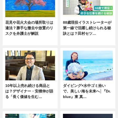
花見や花火大会の場所取りは
88歳現役イラストレーターが
違法？勝手な撤去や放置のリ
第一線で活躍し続けられる秘
スクを弁護士が解説
訣とは？田村セツ…
ニュース
専門家インタビュー
10年以上売れ続ける商品と
ダイビング×水中ゴミ拾い
は？デザイナー・安積伸が語
で、美しい海を未来へ│『Dr.
る「長く価値を生む…
blue』東 真…
ニュース
ニュース