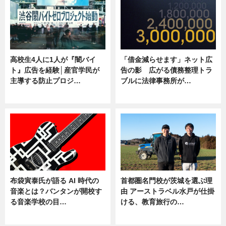
高校生4人に1人が『闇バイ
「借金減らせます」ネット広
ト』広告を経験│産官学民が
告の影 広がる債務整理トラ
主導する防止プロジ…
ブルに法律事務所が…
ニュース
ニュース
布袋寅泰氏が語る AI 時代の
首都圏名門校が茨城を選ぶ理
音楽とは？バンタンが開校す
由 アーストラベル水戸が仕掛
る音楽学校の目…
ける、教育旅行の…
ニュース
ニュース