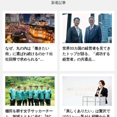
新着記事
なぜ、丸の内は「働きたい
世界33カ国の経営者を見てき
街」に選ばれ続けるのか？出
たトップが語る、「成功する
社回帰で求められる“…
経営者」の共通点…
ニュース
ニュース
棚田を耕す女子サッカーチー
「美しくありたい」は贅沢で
ム。地域とともに歩む 『FC
はない――乳がん経験から見