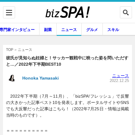
専門家インタビュー
副業
ニュース
グルメ
スキル
ニュース
TOP
彼氏が見知らぬ妊婦と！サッカー観戦中に映った姿を問いただす
と…／2022年下半期BEST10
企業インタビュー
専門家インタビュー
ニュース
Honoka Yamasaki
2022.12.25
2022年下半期（7月～11月）、「bizSPA!フレッシュ」で反響
副業
ニュース
の大きかった記事ベスト10を発表します。ポータルサイトやSNS
でも大反響だった記事はこちら！（2022年7月25日・情報は掲載
当時のものです）。
グルメ
スキル
＝＝＝＝＝＝＝＝＝＝