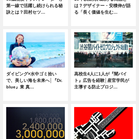
第一線で活躍し続けられる秘
は？デザイナー・安積伸が語
訣とは？田村セツ…
る「長く価値を生む…
専門家インタビュー
ニュース
ダイビング×水中ゴミ拾い
高校生4人に1人が『闇バイ
で、美しい海を未来へ│『Dr.
ト』広告を経験│産官学民が
blue』東 真…
主導する防止プロジ…
ニュース
ニュース