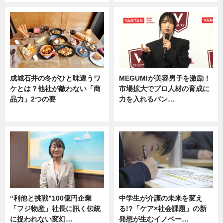
成城石井の冬がひと味違うワ
MEGUMIが美容男子を激励！
ケとは？他社が敵わない「商
市場拡大でプロ人材の育成に
品力」2つの要
力を入れるバン…
グルメ
企業インタビュー
“利他と挑戦”100億円企業
中学生が介護の未来を変え
「フジ物産」社長に訊く伝統
る!?「ケア×社会課題」の新
に捉われない変幻…
発想が生むイノベー…