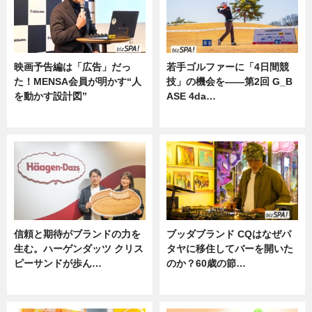
映画予告編は「広告」だっ
若手ゴルファーに「4日間競
た！MENSA会員が明かす“人
技」の機会を——第2回 G_B
を動かす設計図”
ASE 4da…
ニュース
ニュース
信頼と期待がブランドの力を
ブッダブランド CQはなぜパ
生む。ハーゲンダッツ クリス
タヤに移住してバーを開いた
ピーサンドが歩ん…
のか？60歳の節…
ニュース
ニュース