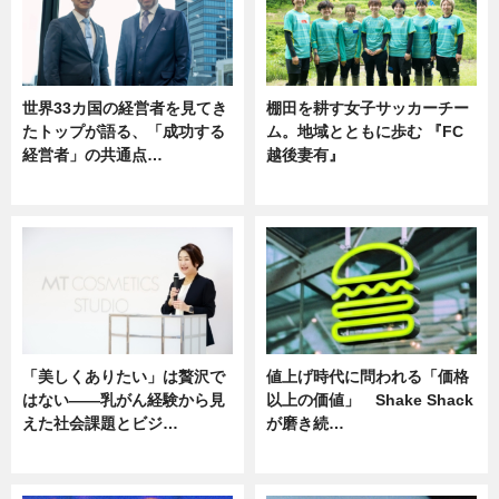
世界33カ国の経営者を見てき
棚田を耕す女子サッカーチー
たトップが語る、「成功する
ム。地域とともに歩む 『FC
経営者」の共通点…
越後妻有』
ニュース
ニュース
「美しくありたい」は贅沢で
値上げ時代に問われる「価格
はない――乳がん経験から見
以上の価値」 Shake Shack
えた社会課題とビジ…
が磨き続…
ニュース
ニュース