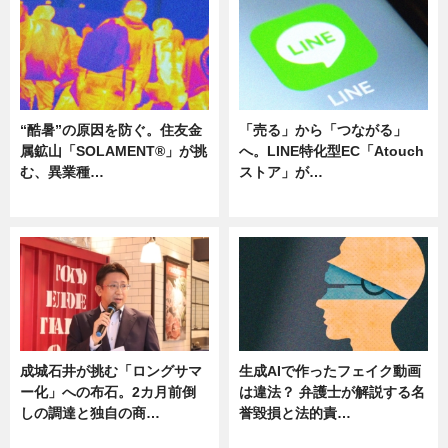
“酷暑”の原因を防ぐ。住友金
「売る」から「つながる」
属鉱山「SOLAMENT®」が挑
へ。LINE特化型EC「Atouch
む、異業種…
ストア」が…
ニュース
ニュース
成城石井が挑む「ロングサマ
生成AIで作ったフェイク動画
ー化」への布石。2カ月前倒
は違法？ 弁護士が解説する名
しの調達と独自の商…
誉毀損と法的責…
ニュース
ニュース