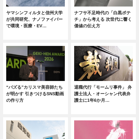
ヤマシンフィルタと信州大学
ナフサ不足時代の「白黒ポテ
が共同研究、ナノファイバー
チ」から考える 次世代に響く
で環境・医療・EV…
価値の伝え方
ニュース
ニュース
“バズる”カリスマ美容師たち
退職代行「モームリ事件」 弁
が明かす 引きつけるSNS動画
護士法人・オーシャン代表弁
の作り方
護士に1年6か月…
ニュース
ニュース