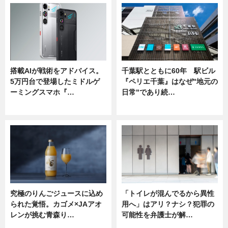
搭載AIが戦術をアドバイス。
千葉駅とともに60年 駅ビル
5万円台で登場したミドルゲ
『ペリエ千葉』はなぜ"地元の
ーミングスマホ『…
日常"であり続…
ニュース
ニュース
究極のりんごジュースに込め
「トイレが混んでるから異性
られた覚悟。カゴメ×JAアオ
用へ」はアリ？ナシ？犯罪の
レンが挑む青森り…
可能性を弁護士が解…