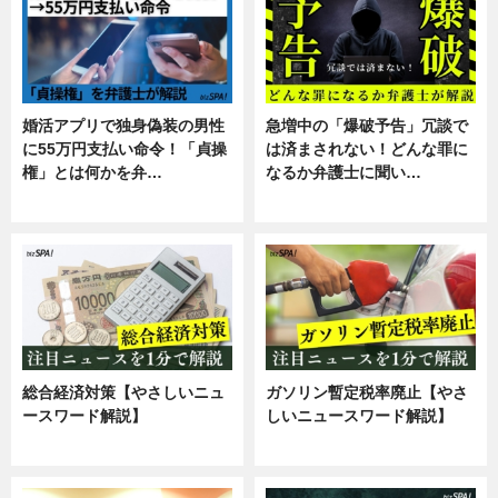
婚活アプリで独身偽装の男性
急増中の「爆破予告」冗談で
に55万円支払い命令！「貞操
は済まされない！どんな罪に
権」とは何かを弁…
なるか弁護士に聞い…
専門家インタビュー
専門家インタビュー
総合経済対策【やさしいニュ
ガソリン暫定税率廃止【やさ
ースワード解説】
しいニュースワード解説】
ニュース
ニュース