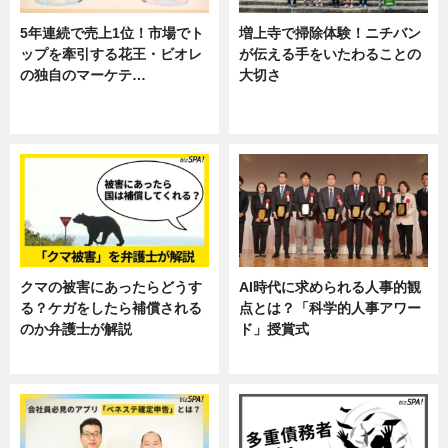
5年連続で売上1位！市場でト
増上寺で掃除体験！ニチバン
ップを牽引する花王・ビオレ
が伝える手をいたわることの
の独自のマーケテ…
大切さ
ニュース, 暮らし
ニュース, 企業インタビュー, 暮ら
し
クマの被害にあったらどうす
AI時代に求められる人事的観
る？ケガをしたら補償される
点とは？「科学的人事アワー
のか弁護士が解説
ド」授賞式
専門家インタビュー
ニュース