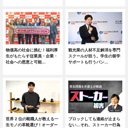
ニュース, 専門家インタビュー
ニュース
物価高の社会に挑む！福利厚
観光業の人材不足解消を専門
生がもたらす従業員・企業・
スクールが担う。学生の留学
社会への恩恵と可能…
サポートも行うバン…
ニュース
ニュース, 企業インタビュー
世界 2 位の靴職人が教える一
ブロックしても連絡が止まら
生モノの革靴選び！オーダー
ない…それ、ストーカー行為