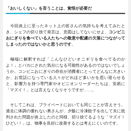
「おいしくない」を言うことは、覚悟が必要だ
暮らし
エンタメ
今回炎上に至ったネット上の皆さんの気持ちを考えてみたと
き、シェフの切り捨て発言は、意図はしてないにせよ、
コンビニ
連載一覧
おにぎりを食べている人たちへの敬意や配慮の欠落につながって
しまったのではないかと思うのです
。
極端に解釈すれば「こんなひどいオニギリを食べてるのか
よ！」とバカにされた気分になる可能性があるのではないでしょ
うか。コンビニおにぎりの存在が消費者にとってどんなに大きい
か、お世話になっている人々がどれほど多いかを思い巡らせる
と、影響力を持つ専門家やオピニオンリーダーたちは、安易に
「マズイ！」とは言えなくなりそうですが……。
そしてこれは、プライベートにおいても同じことが言えそう。
過去に体調の優れない奥さんが、夕飯に冷凍餃子を出して夫に批
判された問題が炎上したのと同様、切り捨てるような「マズイ！
ひどい！」は、物事を良好に改善するとは考えにくいのです。