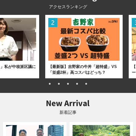
アクセスランキング
た」私が中核派区議に
【最新版】吉野家の牛丼「超特盛」VS
【
「並盛2杯」高コスパはどっち？
ー
新着記事