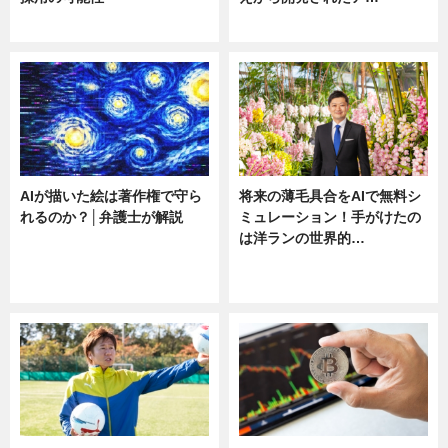
ニュース
ニュース
AIが描いた絵は著作権で守ら
将来の薄毛具合をAIで無料シ
れるのか？│弁護士が解説
ミュレーション！手がけたの
は洋ランの世界的…
ニュース
ニュース
sponsored by 河野メリクロン