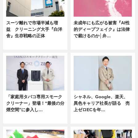
スーツ離れで市場半減も増
未成年にも広がる被害『AI性
益 クリーニング大手『白洋
的ディープフェイク』は法律
舍』生存戦略の正体
で裁けるのか│弁…
企業インタビュー
ニュース
「家庭用タバコ専用スモーク
シャネル、Google、楽天、
クリーナー」登場！“最後の分
異色キャリア社長が語る 売
煙空間”に参入し…
上ゼロECを年…
ニュース
ニュース