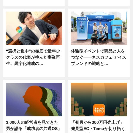
ニュース
ニュース, 専門家インタビュー
“選択と集中”の徹底で最年少
体験型イベントで商品と人を
クラスの代表が挑んだ事業再
つなぐ――ネスカフェ アイス
生。黒字化達成の…
ブレンドの戦略と…
ニュース
ニュース
3,000人の経営者を見てきた
「初月から300万円売上げ」
男が語る「成功者の共通OS」
発見型EC・Temuが切り拓く