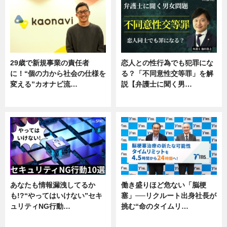
29歳で新規事業の責任者
恋人との性行為でも犯罪にな
に！“個の力から社会の仕様を
る？「不同意性交等罪」を解
変える”カオナビ流…
説【弁護士に聞く男…
企業インタビュー
専門家インタビュー
あなたも情報漏洩してるか
働き盛りほど危ない「脳梗
も!?“やってはいけない”セキ
塞」──リクルート出身社長が
ュリティNG行動…
挑む“命のタイムリ…
専門家インタビュー
企業インタビュー