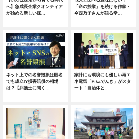
【CxOは採用から育てる時代
他人と比べる意味はない！
へ】急成長企業クオンティア
「命の授業」を続ける作家・
が始める新しい採…
今西乃子さんが語る幸…
ニュース
専門家インタビュー
ネット上での名誉毀損は匿名
家計にも環境にも優しい再エ
でも成立!?損害賠償の相場
ネ電気「Pikaでんき」がスタ
は？【弁護士に聞く…
ート！自治体と…
専門家インタビュー
ニュース