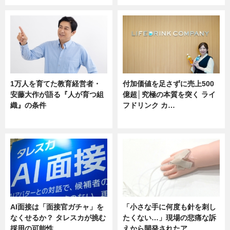
1万人を育てた教育経営者・
付加価値を足さずに売上500
安藤大作が語る『人が育つ組
億超│究極の本質を突く ライ
織』の条件
フドリンク カ…
ニュース
ニュース
AI面接は「面接官ガチャ」を
「小さな手に何度も針を刺し
なくせるか？ タレスカが挑む
たくない…」現場の悲痛な訴
採用の可能性
えから開発されたア…