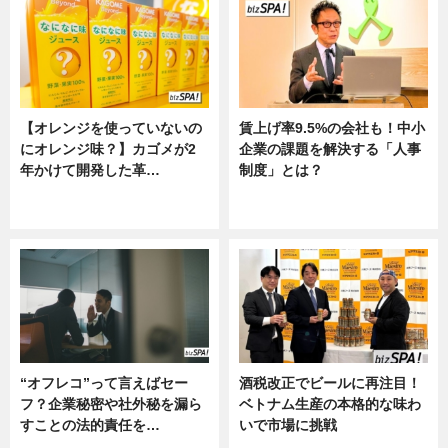
【オレンジを使っていないの
賃上げ率9.5%の会社も！中小
にオレンジ味？】カゴメが2
企業の課題を解決する「人事
年かけて開発した革…
制度」とは？
グルメ, ニュース, 企業インタビュ
ニュース
ー
“オフレコ”って言えばセー
酒税改正でビールに再注目！
フ？企業秘密や社外秘を漏ら
ベトナム生産の本格的な味わ
すことの法的責任を…
いで市場に挑戦