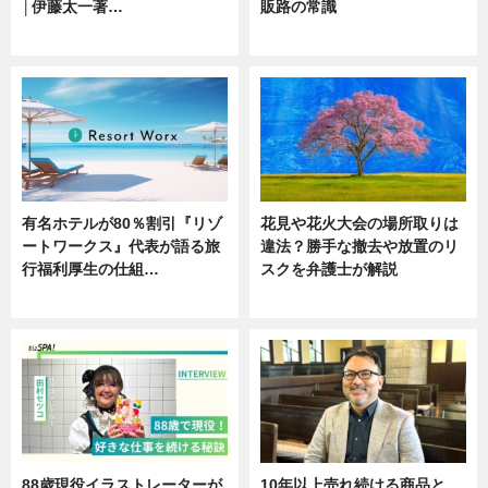
│伊藤太一著…
販路の常識
ニュース
ニュース
有名ホテルが80％割引『リゾ
花見や花火大会の場所取りは
ートワークス』代表が語る旅
違法？勝手な撤去や放置のリ
行福利厚生の仕組…
スクを弁護士が解説
ニュース
ニュース
88歳現役イラストレーターが
10年以上売れ続ける商品と