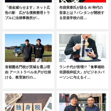
「借金減らせます」ネット広
布袋寅泰氏が語る AI 時代の
告の影 広がる債務整理トラ
音楽とは？バンタンが開校す
ブルに法律事務所が…
る音楽学校の目…
ニュース
ニュース
首都圏名門校が茨城を選ぶ理
ランチ代が倍増!?「食事補助
由 アーストラベル水戸が仕掛
非課税枠拡大」がビジネスパ
ける、教育旅行の…
ーソンに与えるイ…
ニュース
ニュース