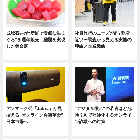
成城石井が"新鮮で安価な生ま
社員旅行のニーズが約7割増│
ぐろ"を通年販売 難題を実現
近ツー調査から見える実施の
した舞台裏
理由と企業戦略
ニュース
ニュース
デンマーク発『Jabra』が見
“デジタル慣れ”の若者ほど危
据える“オンライン会議革命”
険？AIで巧妙化するオンライ
日本市場へ…
ン詐欺への対策…
ニュース
ニュース