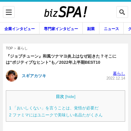
企業インタビュー
専門家インタビュー
副業
ニュース
暮らし
エンタメ
暮らし
TOP
『ジョブチューン』和風ツナマヨ炎上はなぜ起きた？そこに
は“ポジティブなヒント”も／2022年上半期BEST10
企業インタビュー
専門家インタビュー
暮らし
スギアカツキ
2022.12.14
副業
ニュース
目次
[
hide
]
1
「おいしくない」を言うことは、覚悟が必要だ
2
ファミマにはユニークで美味しい名品たがくさん
グルメ
スキル