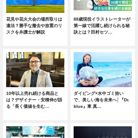
花見や花火大会の場所取りは
88歳現役イラストレーターが
違法？勝手な撤去や放置のリ
第一線で活躍し続けられる秘
スクを弁護士が解説
訣とは？田村セツ…
ニュース
専門家インタビュー
10年以上売れ続ける商品と
ダイビング×水中ゴミ拾い
は？デザイナー・安積伸が語
で、美しい海を未来へ│『Dr.
る「長く価値を生む…
blue』東 真…
ニュース
ニュース