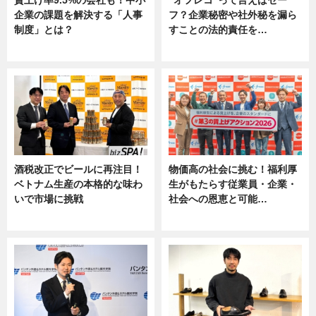
企業の課題を解決する「人事
フ？企業秘密や社外秘を漏ら
制度」とは？
すことの法的責任を…
ニュース
ニュース, 専門家インタビュー
酒税改正でビールに再注目！
物価高の社会に挑む！福利厚
ベトナム生産の本格的な味わ
生がもたらす従業員・企業・
いで市場に挑戦
社会への恩恵と可能…
ニュース
ニュース