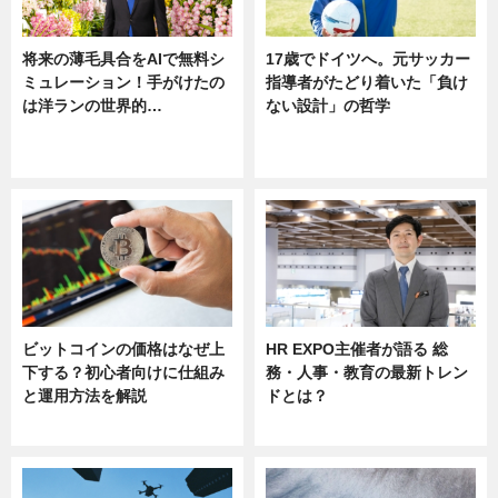
将来の薄毛具合をAIで無料シ
17歳でドイツへ。元サッカー
ミュレーション！手がけたの
指導者がたどり着いた「負け
は洋ランの世界的…
ない設計」の哲学
ニュース
ニュース
sponsored by 河野メリクロン
ビットコインの価格はなぜ上
HR EXPO主催者が語る 総
下する？初心者向けに仕組み
務・人事・教育の最新トレン
と運用方法を解説
ドとは？
ニュース
ニュース