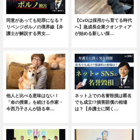
同意があっても犯罪になる？
【CxOは採用から育てる時代
リベンジポルノの境界線【弁
へ】急成長企業クオンティア
護士が解説する男女…
が始める新しい採…
専門家インタビュー
ニュース
他人と比べる意味はない！
ネット上での名誉毀損は匿名
「命の授業」を続ける作家・
でも成立!?損害賠償の相場
今西乃子さんが語る幸…
は？【弁護士に聞く…
専門家インタビュー
専門家インタビュー