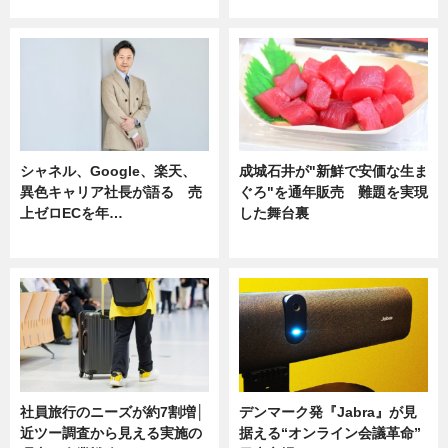
ニュース
ニュース
シャネル、Google、楽天、
成城石井が"新鮮で安価な生ま
異色キャリア社長が語る 売
ぐろ"を通年販売 難題を実現
上ゼロECを年…
した舞台裏
ニュース
ニュース
社員旅行のニーズが約7割増│
デンマーク発『Jabra』が見
近ツー調査から見える実施の
据える“オンライン会議革命”