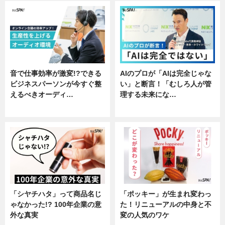
音で仕事効率が激変!?できる
AIのプロが「AIは完全じゃな
ビジネスパーソンが今すぐ整
い」と断言！「むしろ人が管
えるべきオーディ…
理する未来にな…
企業インタビュー
企業インタビュー
「シヤチハタ」って商品名じ
「ポッキー」が生まれ変わっ
ゃなかった!? 100年企業の意
た！リニューアルの中身と不
外な真実
変の人気のワケ