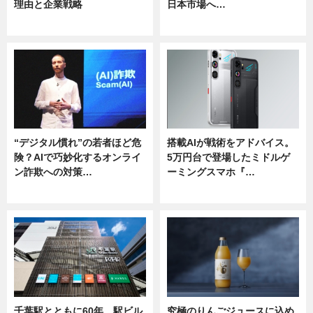
理由と企業戦略
日本市場へ…
ニュース
ニュース
“デジタル慣れ”の若者ほど危
搭載AIが戦術をアドバイス。
険？AIで巧妙化するオンライ
5万円台で登場したミドルゲ
ン詐欺への対策…
ーミングスマホ『…
ニュース
ニュース
千葉駅とともに60年 駅ビル
究極のりんごジュースに込め