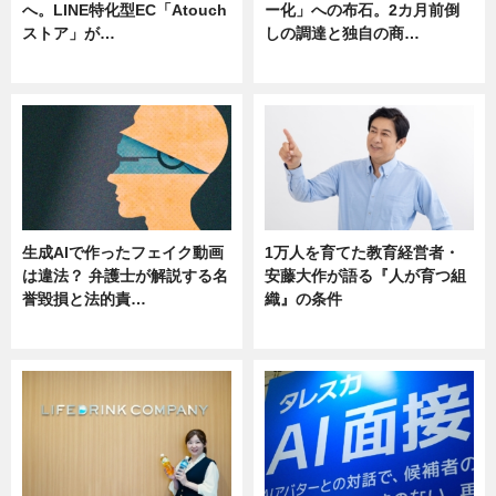
へ。LINE特化型EC「Atouch
ー化」への布石。2カ月前倒
ストア」が…
しの調達と独自の商…
ニュース
ニュース
生成AIで作ったフェイク動画
1万人を育てた教育経営者・
は違法？ 弁護士が解説する名
安藤大作が語る『人が育つ組
誉毀損と法的責…
織』の条件
ニュース
ニュース