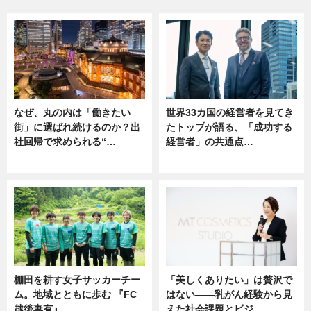
なぜ、丸の内は「働きたい
世界33カ国の経営者を見てき
街」に選ばれ続けるのか？出
たトップが語る、「成功する
社回帰で求められる“…
経営者」の共通点…
ニュース
ニュース
棚田を耕す女子サッカーチー
「美しくありたい」は贅沢で
ム。地域とともに歩む 『FC
はない――乳がん経験から見
越後妻有』
えた社会課題とビジ…