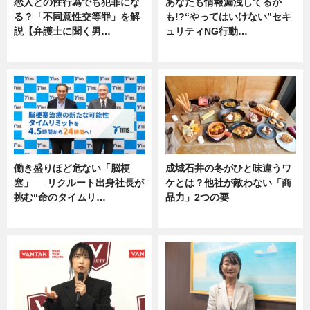
恋人との性行為でも犯罪にな
あなたも情報漏洩してるか
る？「不同意性交等罪」を解
も!?“やってはいけない”セキ
説【弁護士に聞く男…
ュリティNG行動…
専門家インタビュー
専門家インタビュー
働き盛りほど危ない「脳梗
成城石井の冬がひと味違うワ
塞」──リクルート出身社長が
ケとは？他社が敵わない「商
挑む“命のタイムリ…
品力」2つの要
企業インタビュー
グルメ