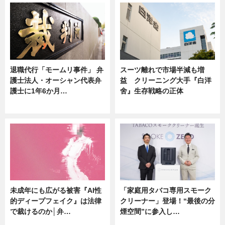
退職代行「モームリ事件」 弁
スーツ離れで市場半減も増
護士法人・オーシャン代表弁
益 クリーニング大手『白洋
護士に1年6か月…
舍』生存戦略の正体
ニュース
企業インタビュー
未成年にも広がる被害『AI性
「家庭用タバコ専用スモーク
的ディープフェイク』は法律
クリーナー」登場！“最後の分
で裁けるのか│弁…
煙空間”に参入し…