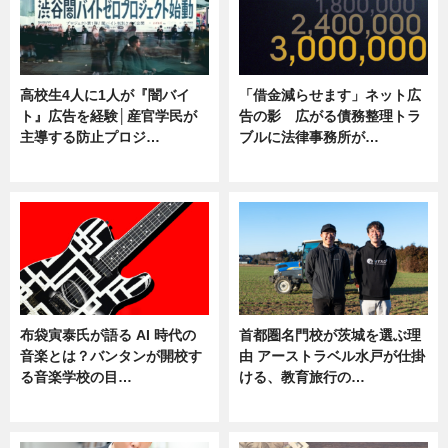
高校生4人に1人が『闇バイ
「借金減らせます」ネット広
ト』広告を経験│産官学民が
告の影 広がる債務整理トラ
主導する防止プロジ…
ブルに法律事務所が…
ニュース
ニュース
布袋寅泰氏が語る AI 時代の
首都圏名門校が茨城を選ぶ理
音楽とは？バンタンが開校す
由 アーストラベル水戸が仕掛
る音楽学校の目…
ける、教育旅行の…
ニュース
ニュース