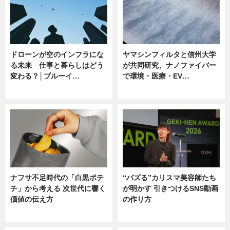
ドローンが空のインフラにな
ヤマシンフィルタと信州大学
る未来 仕事と暮らしはどう
が共同研究、ナノファイバー
変わる？│ブルーイ…
で環境・医療・EV…
ニュース
ニュース
ナフサ不足時代の「白黒ポテ
“バズる”カリスマ美容師たち
チ」から考える 次世代に響く
が明かす 引きつけるSNS動画
価値の伝え方
の作り方
ニュース
ニュース