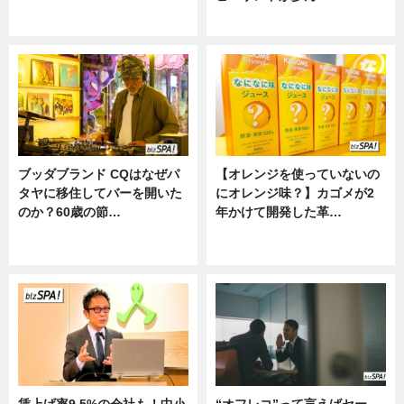
ニュース
ニュース
ブッダブランド CQはなぜパ
【オレンジを使っていないの
タヤに移住してバーを開いた
にオレンジ味？】カゴメが2
のか？60歳の節…
年かけて開発した革…
ニュース
グルメ, ニュース, 企業インタビュ
ー
賃上げ率9.5%の会社も！中小
“オフレコ”って言えばセー