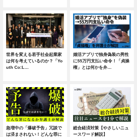
専門家インタビュー
暮らし
世界を変える若手社会起業家
婚活アプリで独身偽装の男性
は何を考えているのか？「Yo
に55万円支払い命令！「貞操
uth Co:L…
権」とは何かを弁…
スキル
専門家インタビュー
急増中の「爆破予告」冗談で
総合経済対策【やさしいニュ
は済まされない！どんな罪に
ースワード解説】