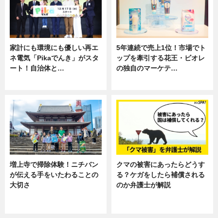
家計にも環境にも優しい再エ
5年連続で売上1位！市場でト
ネ電気「Pikaでんき」がスタ
ップを牽引する花王・ビオレ
ート！自治体と…
の独自のマーケテ…
ニュース
ニュース, 暮らし
増上寺で掃除体験！ニチバン
クマの被害にあったらどうす
が伝える手をいたわることの
る？ケガをしたら補償される
大切さ
のか弁護士が解説
ニュース, 企業インタビュー, 暮ら
専門家インタビュー
し