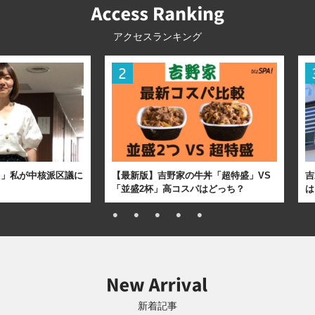
アクセスランキング
た」私が中核派区議に
【最新版】吉野家の牛丼「超特盛」VS
吉
「並盛2杯」高コスパはどっち？
は
新着記事