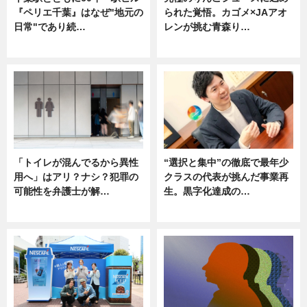
『ペリエ千葉』はなぜ"地元の
られた覚悟。カゴメ×JAアオ
日常"であり続…
レンが挑む青森り…
ニュース
ニュース
「トイレが混んでるから異性
“選択と集中”の徹底で最年少
用へ」はアリ？ナシ？犯罪の
クラスの代表が挑んだ事業再
可能性を弁護士が解…
生。黒字化達成の…
ニュース, 専門家インタビュー
ニュース