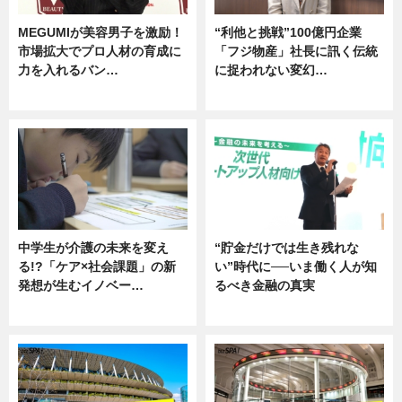
MEGUMIが美容男子を激励！
“利他と挑戦”100億円企業
市場拡大でプロ人材の育成に
「フジ物産」社長に訊く伝統
力を入れるバン…
に捉われない変幻…
企業インタビュー
ニュース
中学生が介護の未来を変え
“貯金だけでは生き残れな
る!?「ケア×社会課題」の新
い”時代に──いま働く人が知
発想が生むイノベー…
るべき金融の真実
ニュース
企業インタビュー