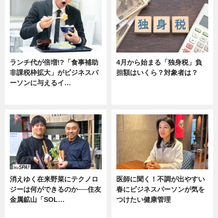
ランチ代が倍増!?「食事補助
4月から始まる「独身税」負
非課税枠拡大」がビジネスパ
担額はいくら？対象者は？
ーソンに与えるイ…
ニュース
ニュース
消えゆく在来野菜にテクノロ
医師に聞く！不調が出やすい
ジーは何ができるのか──住友
春にビジネスパーソンが気を
金属鉱山「SOL…
つけたい健康管理
ニュース
ニュース