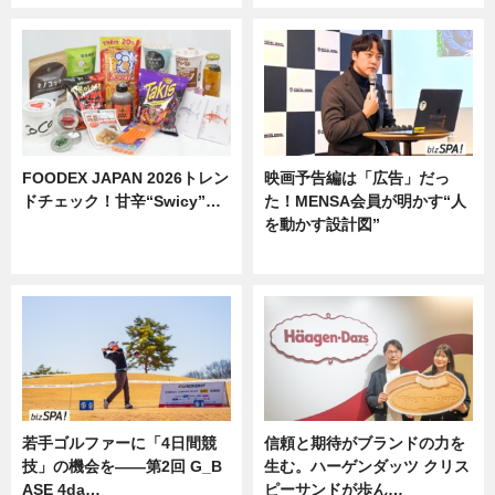
FOODEX JAPAN 2026トレン
映画予告編は「広告」だっ
ドチェック！甘辛“Swicy”…
た！MENSA会員が明かす“人
を動かす設計図”
ニュース
ニュース
若手ゴルファーに「4日間競
信頼と期待がブランドの力を
技」の機会を——第2回 G_B
生む。ハーゲンダッツ クリス
ASE 4da…
ピーサンドが歩ん…