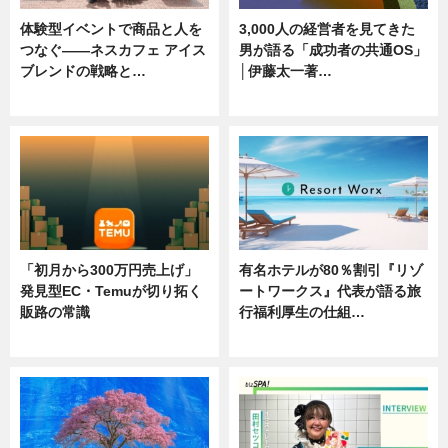
体験型イベントで商品と人を
3,000人の経営者を見てきた
つなぐ――ネスカフェ アイス
男が語る「成功者の共通OS」
ブレンドの戦略と…
│伊藤太一著…
ニュース
ニュース
「初月から300万円売上げ」
有名ホテルが80％割引『リゾ
発見型EC・Temuが切り拓く
ートワークス』代表が語る旅
販路の常識
行福利厚生の仕組…
ニュース
ニュース