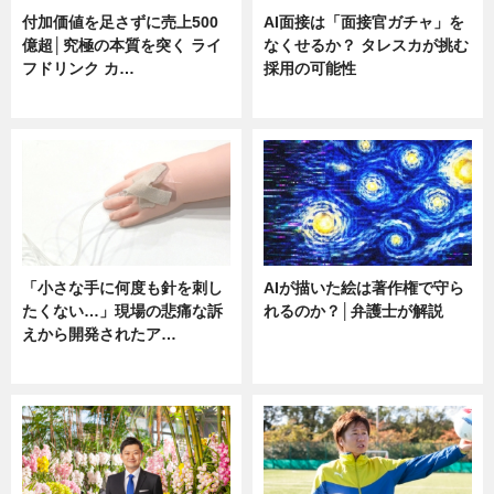
付加価値を足さずに売上500
AI面接は「面接官ガチャ」を
億超│究極の本質を突く ライ
なくせるか？ タレスカが挑む
フドリンク カ…
採用の可能性
ニュース
ニュース
「小さな手に何度も針を刺し
AIが描いた絵は著作権で守ら
たくない…」現場の悲痛な訴
れるのか？│弁護士が解説
えから開発されたア…
ニュース
ニュース