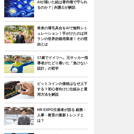
AIが描いた絵は著作権で守られ
るのか？│弁護士が解説
将来の薄毛具合をAIで無料シミ
ュレーション！手がけたのは洋
ランの世界的栽培業者！その理
由とは
17歳でドイツへ。元サッカー指
導者がたどり着いた「負けない
設計」の哲学
ビットコインの価格はなぜ上下
する？初心者向けに仕組みと運
用方法を解説
HR EXPO主催者が語る 総務・
人事・教育の最新トレンドと
は？