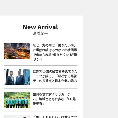
新着記事
なぜ、丸の内は「働きたい街」
に選ばれ続けるのか？出社回帰
で求められる“働きたくなる”街
づくり
世界33カ国の経営者を見てきた
トップが語る、「成功する経営
者」の共通点と日本企業の強み
棚田を耕す女子サッカーチー
ム。地域とともに歩む 『FC越
後妻有』
「美しくありたい」は贅沢では