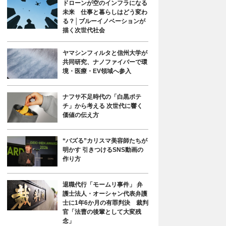
ドローンが空のインフラになる
未来 仕事と暮らしはどう変わ
る？│ブルーイノベーションが
描く次世代社会
ヤマシンフィルタと信州大学が
共同研究、ナノファイバーで環
境・医療・EV領域へ参入
ナフサ不足時代の「白黒ポテ
チ」から考える 次世代に響く
価値の伝え方
“バズる”カリスマ美容師たちが
明かす 引きつけるSNS動画の
作り方
退職代行「モームリ事件」 弁
護士法人・オーシャン代表弁護
士に1年6か月の有罪判決 裁判
官「法曹の後輩として大変残
念」