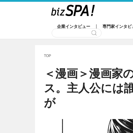
企業インタビュー
専門家インタビ
TOP
＜漫画＞漫画家
ス。主人公には
が