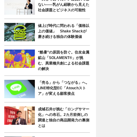
ない――乳がん経験から見えた
社会課題とビジネスの可能性
値上げ時代に問われる「価格以
上の価値」 Shake Shackが
磨き続ける独自の体験価値
“酷暑”の原因を防ぐ。住友金属
鉱山「SOLAMENT®」が挑
む、異業種共創による社会課題
の解決
「売る」から「つながる」へ。
LINE特化型EC「Atouchスト
ア」が変える顧客接点
成城石井が挑む「ロングサマー
化」への布石。2カ月前倒しの
調達と独自の商品開発力の裏側
とは