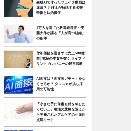
生成AIで作ったフェイク動画は
違法？ 弁護士が解説する名誉
毀損と法的責任
1万人を育てた教育経営者・安
藤大作が語る『人が育つ組織』
の条件
付加価値を足さずに売上500億
超│究極の本質を突く ライフド
リンク カンパニーの経営戦略
AI面接は「面接官ガチャ」をな
くせるか？ タレスカが挑む採
用の可能性
「小さな手に何度も針を刺した
くない…」現場の悲痛な訴えか
ら開発されたアルケアの小児用
点滴キット