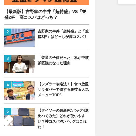
【最新版】吉野家の牛丼「超特盛」VS「並
盛2杯」高コスパはどっち？
吉野家の牛丼「超特盛」と「並
盛2杯」はどっちが高コスパ？
「普通の子供だった」私が中核
派区議になった理由
【シズラー攻略法！】食べ放題
サラダバーで得する裏技＆人気
メニューTOP3
【ダイソーの最新PCバッグ4選
比べてみた】どれが使いやす
い？神コスパPCバッグはこれ
だ！