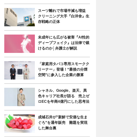
スーツ離れで市場半減も増益
クリーニング大手『白洋舍』生
存戦略の正体
未成年にも広がる被害『AI性的
ディープフェイク』は法律で裁
けるのか│弁護士が解説
「家庭用タバコ専用スモークク
リーナー」登場！“最後の分煙
空間”に参入した企業の勝算
シャネル、Google、楽天、異
色キャリア社長が語る 売上ゼ
ロECを年商4億円にした思考法
成城石井が”新鮮で安価な生ま
ぐろ”を通年販売 難題を実現
した舞台裏