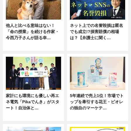
他人と比べる意味はない！
ネット上での名誉毀損は匿名
「命の授業」を続ける作家・
でも成立!?損害賠償の相場
今西乃子さんが語る幸…
は？【弁護士に聞く…
専門家インタビュー
専門家インタビュー
家計にも環境にも優しい再エ
5年連続で売上1位！市場でト
ネ電気「Pikaでんき」がスタ
ップを牽引する花王・ビオレ
ート！自治体と…
の独自のマーケテ…
ニュース
ニュース, 暮らし