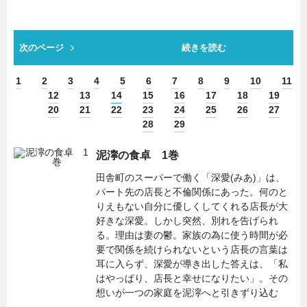
次のページ
続きを読む
1
2
3
4
5
6
7
8
9
10
11
12
13
14
15
16
17
18
19
20
21
22
23
24
25
26
27
28
29
泥濘の食卓 1巻
田舎町のスーパーで働く「深愛(みあ)」は、
パート先の店長と不倫関係にあった。何のと
りえもない自分に優しくしてくれる店長が大
好きな深愛。しかし突然、別れを告げられ
る。理由は妻の鬱。家族の為に使う時間が必
要で関係を続けられないという店長の言葉は
耳に入らず、深愛が導き出した答えは、「私
はやっぱり、店長と幸せになりたい」。その
想いが一つの家庭を泥濘へと引きずり込む