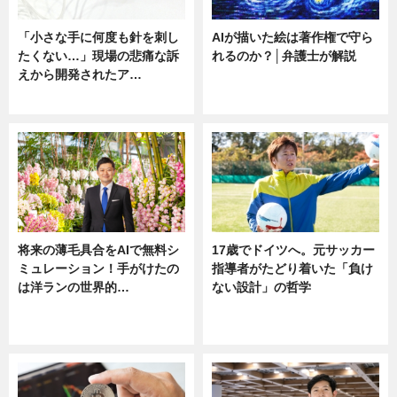
「小さな手に何度も針を刺し
AIが描いた絵は著作権で守ら
たくない…」現場の悲痛な訴
れるのか？│弁護士が解説
えから開発されたア…
ニュース
ニュース
将来の薄毛具合をAIで無料シ
17歳でドイツへ。元サッカー
ミュレーション！手がけたの
指導者がたどり着いた「負け
は洋ランの世界的…
ない設計」の哲学
ニュース
ニュース
sponsored by 河野メリクロン