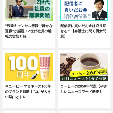
“残業キャンセル界隈”“静かな
配信者に貢いだお金は取り戻
退職”が話題！Z世代社員の離
せる？【弁護士に聞く男女問
職の実態と解…
題】
企業インタビュー
専門家インタビュー
キユーピー マヨネーズ100年
コーヒーの2050年問題【やさ
のブランド戦略！“ユ”が大き
しいニュースワード解説】
い理由とトレ…
ニュース
企業インタビュー