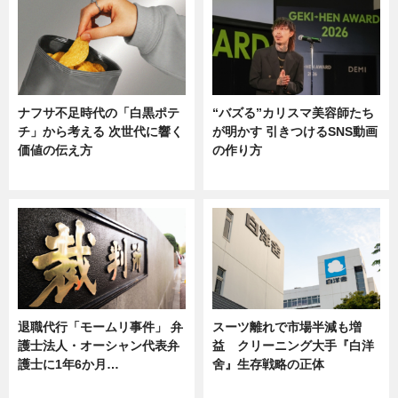
ナフサ不足時代の「白黒ポテ
“バズる”カリスマ美容師たち
チ」から考える 次世代に響く
が明かす 引きつけるSNS動画
価値の伝え方
の作り方
ニュース
ニュース
退職代行「モームリ事件」 弁
スーツ離れで市場半減も増
護士法人・オーシャン代表弁
益 クリーニング大手『白洋
護士に1年6か月…
舍』生存戦略の正体
ニュース
企業インタビュー