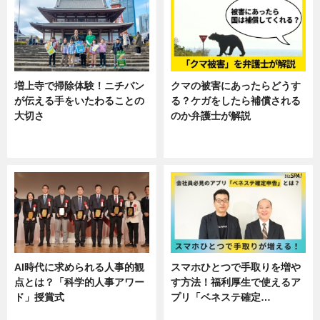
増上寺で掃除体験！ニチバン
クマの被害にあったらどうす
が伝える手をいたわることの
る？ケガをしたら補償される
大切さ
のか弁護士が解説
ニュース, 企業インタビュー, 暮ら
専門家インタビュー
し
AI時代に求められる人事的観
スマホひとつで手取りを増や
点とは？「科学的人事アワー
す方法！福利厚生で使えるア
ド」授賞式
プリ「ベネステ確定…
ニュース
企業インタビュー