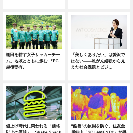
ニュース
ニュース
棚田を耕す女子サッカーチー
「美しくありたい」は贅沢で
ム。地域とともに歩む 『FC
はない――乳がん経験から見
越後妻有』
えた社会課題とビジ…
ニュース
ニュース
値上げ時代に問われる「価格
“酷暑”の原因を防ぐ。住友金
以上の価値」 Shake Shack
属鉱山「SOLAMENT®」が挑