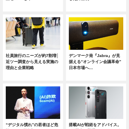
ニュース
ニュース
社員旅行のニーズが約7割増│
デンマーク発『Jabra』が見
近ツー調査から見える実施の
据える“オンライン会議革命”
理由と企業戦略
日本市場へ…
ニュース
ニュース
“デジタル慣れ”の若者ほど危
搭載AIが戦術をアドバイス。