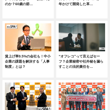
のか？60歳の節…
年かけて開発した革…
ニュース
グルメ, ニュース, 企業インタビュ
ー
賃上げ率9.5%の会社も！中小
“オフレコ”って言えばセー
企業の課題を解決する「人事
フ？企業秘密や社外秘を漏ら
制度」とは？
すことの法的責任を…
ニュース
ニュース, 専門家インタビュー