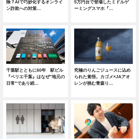
険？AIで巧妙化するオンライ
5万円台で登場したミドルゲ
ン詐欺への対策…
ーミングスマホ『…
ニュース
ニュース
千葉駅とともに60年 駅ビル
究極のりんごジュースに込め
『ペリエ千葉』はなぜ"地元の
られた覚悟。カゴメ×JAアオ
日常"であり続…
レンが挑む青森り…
ニュース
ニュース