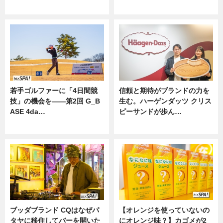
ニュース
若手ゴルファーに「4日間競
信頼と期待がブランドの力を
技」の機会を——第2回 G_B
生む。ハーゲンダッツ クリス
ASE 4da…
ピーサンドが歩ん…
ニュース
ニュース
ブッダブランド CQはなぜパ
【オレンジを使っていないの
タヤに移住してバーを開いた
にオレンジ味？】カゴメが2