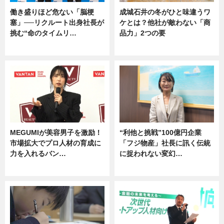
働き盛りほど危ない「脳梗
成城石井の冬がひと味違うワ
塞」──リクルート出身社長が
ケとは？他社が敵わない「商
挑む“命のタイムリ…
品力」2つの要
企業インタビュー
グルメ
MEGUMIが美容男子を激励！
“利他と挑戦”100億円企業
市場拡大でプロ人材の育成に
「フジ物産」社長に訊く伝統
力を入れるバン…
に捉われない変幻…
企業インタビュー
ニュース