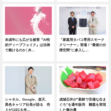
未成年にも広がる被害『AI性
「家庭用タバコ専用スモーク
的ディープフェイク』は法律
クリーナー」登場！“最後の分
で裁けるのか│弁…
煙空間”に参入し…
ニュース
ニュース
シャネル、Google、楽天、
成城石井が"新鮮で安価な生ま
異色キャリア社長が語る 売
ぐろ"を通年販売 難題を実現
上ゼロECを年…
した舞台裏