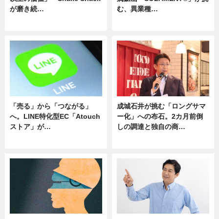
が磨き続…
む、異業種…
ニュース
ニュース
「売る」から「つながる」
成城石井が挑む「ロングサマ
へ。LINE特化型EC「Atouch
ー化」への布石。2カ月前倒
ストア」が…
しの調達と独自の商…
ニュース
ニュース