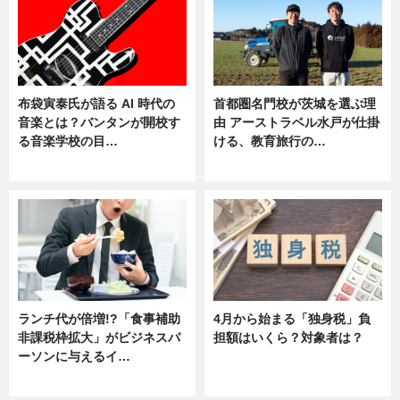
布袋寅泰氏が語る AI 時代の
首都圏名門校が茨城を選ぶ理
音楽とは？バンタンが開校す
由 アーストラベル水戸が仕掛
る音楽学校の目…
ける、教育旅行の…
ニュース
ニュース
ランチ代が倍増!?「食事補助
4月から始まる「独身税」負
非課税枠拡大」がビジネスパ
担額はいくら？対象者は？
ーソンに与えるイ…
ニュース
ニュース