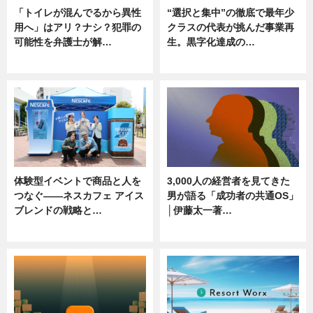
「トイレが混んでるから異性
“選択と集中”の徹底で最年少
用へ」はアリ？ナシ？犯罪の
クラスの代表が挑んだ事業再
可能性を弁護士が解…
生。黒字化達成の…
ニュース, 専門家インタビュー
ニュース
体験型イベントで商品と人を
3,000人の経営者を見てきた
つなぐ――ネスカフェ アイス
男が語る「成功者の共通OS」
ブレンドの戦略と…
│伊藤太一著…
ニュース
ニュース