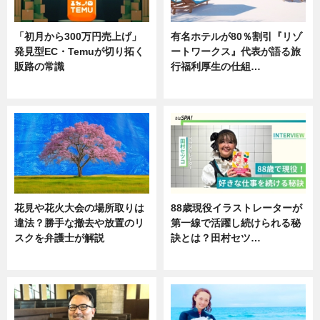
「初月から300万円売上げ」
有名ホテルが80％割引『リゾ
発見型EC・Temuが切り拓く
ートワークス』代表が語る旅
販路の常識
行福利厚生の仕組…
ニュース
ニュース
花見や花火大会の場所取りは
88歳現役イラストレーターが
違法？勝手な撤去や放置のリ
第一線で活躍し続けられる秘
スクを弁護士が解説
訣とは？田村セツ…
ニュース
専門家インタビュー