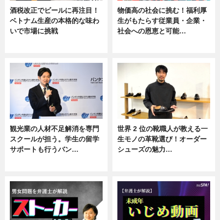
酒税改正でビールに再注目！
物価高の社会に挑む！福利厚
ベトナム生産の本格的な味わ
生がもたらす従業員・企業・
いで市場に挑戦
社会への恩恵と可能…
ニュース
ニュース
観光業の人材不足解消を専門
世界 2 位の靴職人が教える一
スクールが担う。学生の留学
生モノの革靴選び！オーダー
サポートも行うバン…
シューズの魅力…
ニュース, 企業インタビュー
ニュース, 専門家インタビュー