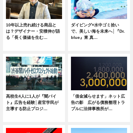
10年以上売れ続ける商品と
ダイビング×水中ゴミ拾い
は？デザイナー・安積伸が語
で、美しい海を未来へ│『Dr.
る「長く価値を生む…
blue』東 真…
ニュース
ニュース
高校生4人に1人が『闇バイ
「借金減らせます」ネット広
ト』広告を経験│産官学民が
告の影 広がる債務整理トラ
主導する防止プロジ…
ブルに法律事務所が…
ニュース
ニュース