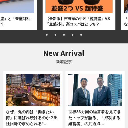
盛」と「並盛2杯」
【最新版】吉野家の牛丼「超特盛」VS
「
パ？
「並盛2杯」高コスパはどっち？
な
新着記事
なぜ、丸の内は「働きたい
世界33カ国の経営者を見てき
街」に選ばれ続けるのか？出
たトップが語る、「成功する
社回帰で求められる“…
経営者」の共通点…