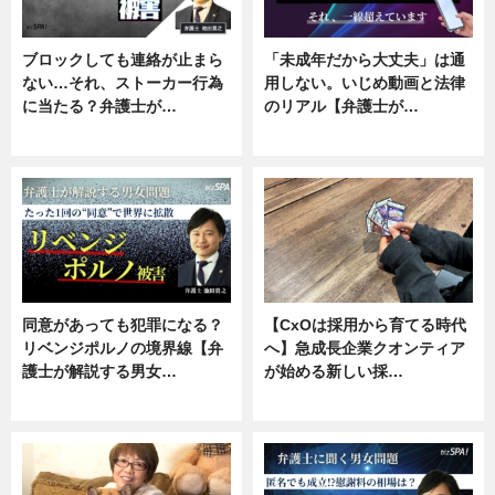
ブロックしても連絡が止まら
「未成年だから大丈夫」は通
ない…それ、ストーカー行為
用しない。いじめ動画と法律
に当たる？弁護士が…
のリアル【弁護士が…
ニュース, 専門家インタビュー
ニュース, 専門家インタビュー
同意があっても犯罪になる？
【CxOは採用から育てる時代
リベンジポルノの境界線【弁
へ】急成長企業クオンティア
護士が解説する男女…
が始める新しい採…
専門家インタビュー
ニュース