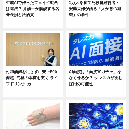
生成AIで作ったフェイク動画
1万人を育てた教育経営者・
は違法？ 弁護士が解説する名
安藤大作が語る『人が育つ組
誉毀損と法的責…
織』の条件
ニュース
ニュース
付加価値を足さずに売上500
AI面接は「面接官ガチャ」を
億超│究極の本質を突く ライ
なくせるか？ タレスカが挑む
フドリンク カ…
採用の可能性
ニュース
ニュース