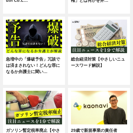
uth Co:L…
権」とは何かを弁…
スキル
専門家インタビュー
急増中の「爆破予告」冗談で
総合経済対策【やさしいニュ
は済まされない！どんな罪に
ースワード解説】
なるか弁護士に聞い…
ニュース
専門家インタビュー
ガソリン暫定税率廃止【やさ
29歳で新規事業の責任者