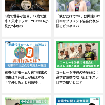
8歳で世界が注目、12歳で渡
「飲むだけでOK」は間違い!?
米！天才ドラマーYOYOKAが
日本サプリメント協会代表が
見た“本物の…
語るビジネスパ…
エンタメ
ニュース
退職代行モームリ家宅捜索の
コーヒーを沖縄の特産品に！
理由は？弁護士が解説する
産学官連携で取り組むネスレ
「非弁行為」と利用時…
日本の狙いとは？
専門家インタビュー
企業インタビュー