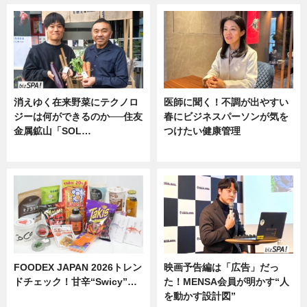
消えゆく在来野菜にテクノロ
医師に聞く！不調が出やすい
ジーは何ができるのか──住友
春にビジネスパーソンが気を
金属鉱山「SOL…
つけたい健康管理
ニュース
ニュース
FOODEX JAPAN 2026トレン
映画予告編は「広告」だっ
ドチェック！甘辛“Swicy”…
た！MENSA会員が明かす“人
を動かす設計図”
ニュース