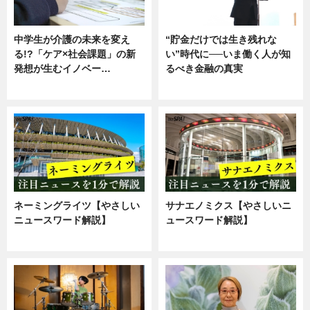
中学生が介護の未来を変え
“貯金だけでは生き残れな
る!?「ケア×社会課題」の新
い”時代に──いま働く人が知
発想が生むイノベー…
るべき金融の真実
ニュース
企業インタビュー
ネーミングライツ【やさしい
サナエノミクス【やさしいニ
ニュースワード解説】
ュースワード解説】
ニュース
ニュース