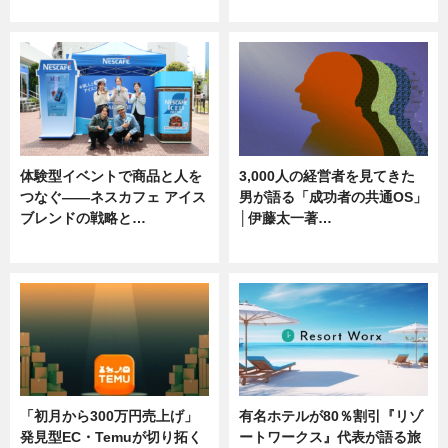
ニュース, 専門家インタビュー
ニュース
体験型イベントで商品と人を
3,000人の経営者を見てきた
つなぐ――ネスカフェ アイス
男が語る「成功者の共通OS」
ブレンドの戦略と…
│伊藤太一著…
ニュース
ニュース
「初月から300万円売上げ」
有名ホテルが80％割引『リゾ
発見型EC・Temuが切り拓く
ートワークス』代表が語る旅