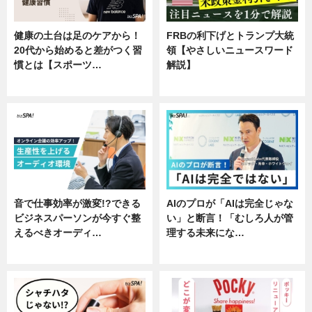
健康の土台は足のケアから！
FRBの利下げとトランプ大統
20代から始めると差がつく習
領【やさしいニュースワード
慣とは【スポーツ…
解説】
専門家インタビュー
ニュース
音で仕事効率が激変!?できる
AIのプロが「AIは完全じゃな
ビジネスパーソンが今すぐ整
い」と断言！「むしろ人が管
えるべきオーディ…
理する未来にな…
企業インタビュー
企業インタビュー