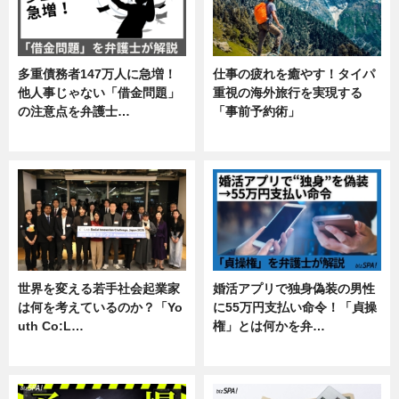
多重債務者147万人に急増！
仕事の疲れを癒やす！タイパ
他人事じゃない「借金問題」
重視の海外旅行を実現する
の注意点を弁護士…
「事前予約術」
専門家インタビュー
暮らし
世界を変える若手社会起業家
婚活アプリで独身偽装の男性
は何を考えているのか？「Yo
に55万円支払い命令！「貞操
uth Co:L…
権」とは何かを弁…
スキル
専門家インタビュー