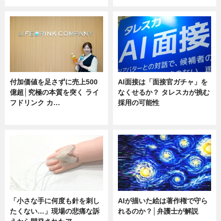
付加価値を足さずに売上500
AI面接は「面接官ガチャ」を
億超│究極の本質を突く ライ
なくせるか？ タレスカが挑む
フドリンク カ…
採用の可能性
ニュース
ニュース
「小さな手に何度も針を刺し
AIが描いた絵は著作権で守ら
たくない…」現場の悲痛な訴
れるのか？│弁護士が解説