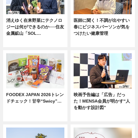
消えゆく在来野菜にテクノロ
医師に聞く！不調が出やすい
ジーは何ができるのか──住友
春にビジネスパーソンが気を
金属鉱山「SOL…
つけたい健康管理
ニュース
ニュース
FOODEX JAPAN 2026トレン
映画予告編は「広告」だっ
ドチェック！甘辛“Swicy”…
た！MENSA会員が明かす“人
を動かす設計図”
ニュース
ニュース