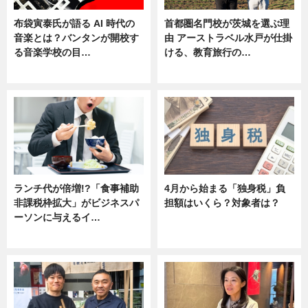
布袋寅泰氏が語る AI 時代の
首都圏名門校が茨城を選ぶ理
音楽とは？バンタンが開校す
由 アーストラベル水戸が仕掛
る音楽学校の目…
ける、教育旅行の…
ニュース
ニュース
ランチ代が倍増!?「食事補助
4月から始まる「独身税」負
非課税枠拡大」がビジネスパ
担額はいくら？対象者は？
ーソンに与えるイ…
ニュース
ニュース