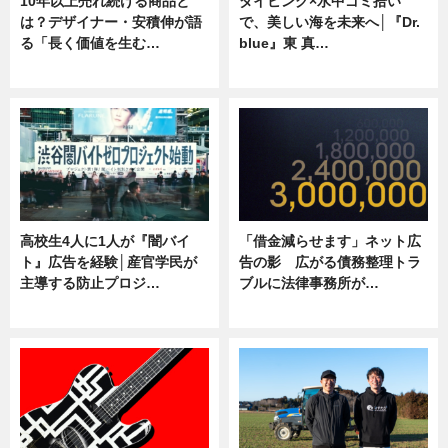
10年以上売れ続ける商品と
ダイビング×水中ゴミ拾い
は？デザイナー・安積伸が語
で、美しい海を未来へ│『Dr.
る「長く価値を生む…
blue』東 真…
ニュース
ニュース
高校生4人に1人が『闇バイ
「借金減らせます」ネット広
ト』広告を経験│産官学民が
告の影 広がる債務整理トラ
主導する防止プロジ…
ブルに法律事務所が…
ニュース
ニュース