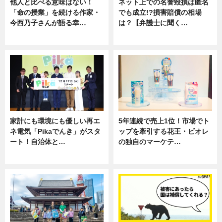
他人と比べる意味はない！
ネット上での名誉毀損は匿名
「命の授業」を続ける作家・
でも成立!?損害賠償の相場
今西乃子さんが語る幸…
は？【弁護士に聞く…
専門家インタビュー
専門家インタビュー
家計にも環境にも優しい再エ
5年連続で売上1位！市場でト
ネ電気「Pikaでんき」がスタ
ップを牽引する花王・ビオレ
ート！自治体と…
の独自のマーケテ…
ニュース
ニュース, 暮らし