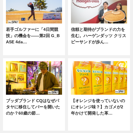
若手ゴルファーに「4日間競
信頼と期待がブランドの力を
技」の機会を——第2回 G_B
生む。ハーゲンダッツ クリス
ASE 4da…
ピーサンドが歩ん…
ニュース
ニュース
ブッダブランド CQはなぜパ
【オレンジを使っていないの
タヤに移住してバーを開いた
にオレンジ味？】カゴメが2
のか？60歳の節…
年かけて開発した革…
ニュース
グルメ, ニュース, 企業インタビュ
ー