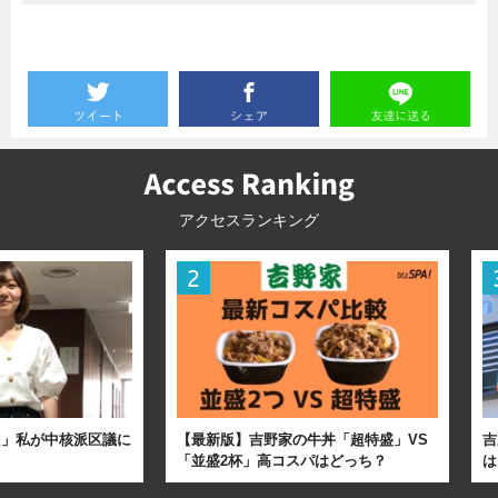
アクセスランキング
た」私が中核派区議に
【最新版】吉野家の牛丼「超特盛」VS
吉
「並盛2杯」高コスパはどっち？
は