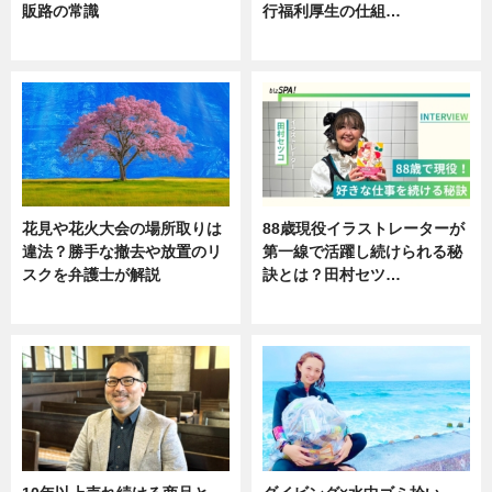
販路の常識
行福利厚生の仕組…
ニュース
ニュース
花見や花火大会の場所取りは
88歳現役イラストレーターが
違法？勝手な撤去や放置のリ
第一線で活躍し続けられる秘
スクを弁護士が解説
訣とは？田村セツ…
ニュース
専門家インタビュー