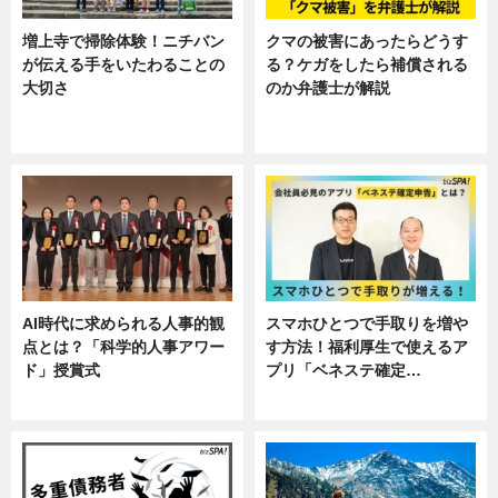
増上寺で掃除体験！ニチバン
クマの被害にあったらどうす
が伝える手をいたわることの
る？ケガをしたら補償される
大切さ
のか弁護士が解説
ニュース, 企業インタビュー, 暮ら
専門家インタビュー
し
AI時代に求められる人事的観
スマホひとつで手取りを増や
点とは？「科学的人事アワー
す方法！福利厚生で使えるア
ド」授賞式
プリ「ベネステ確定…
ニュース
企業インタビュー