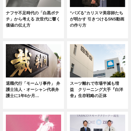
ナフサ不足時代の「白黒ポテ
“バズる”カリスマ美容師たち
チ」から考える 次世代に響く
が明かす 引きつけるSNS動画
価値の伝え方
の作り方
ニュース
ニュース
退職代行「モームリ事件」 弁
スーツ離れで市場半減も増
護士法人・オーシャン代表弁
益 クリーニング大手『白洋
護士に1年6か月…
舍』生存戦略の正体
ニュース
企業インタビュー