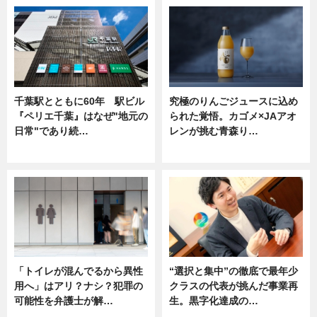
千葉駅とともに60年 駅ビル
究極のりんごジュースに込め
『ペリエ千葉』はなぜ"地元の
られた覚悟。カゴメ×JAアオ
日常"であり続…
レンが挑む青森り…
ニュース
ニュース
「トイレが混んでるから異性
“選択と集中”の徹底で最年少
用へ」はアリ？ナシ？犯罪の
クラスの代表が挑んだ事業再
可能性を弁護士が解…
生。黒字化達成の…