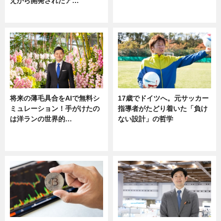
えから開発されたア…
ニュース
ニュース
将来の薄毛具合をAIで無料シ
17歳でドイツへ。元サッカー
ミュレーション！手がけたの
指導者がたどり着いた「負け
は洋ランの世界的…
ない設計」の哲学
ニュース
ニュース
sponsored by 河野メリクロン