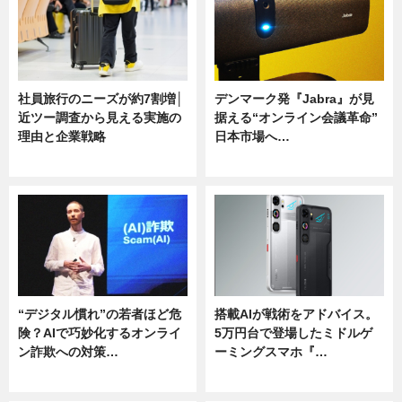
社員旅行のニーズが約7割増│
デンマーク発『Jabra』が見
近ツー調査から見える実施の
据える“オンライン会議革命”
理由と企業戦略
日本市場へ…
ニュース
ニュース
“デジタル慣れ”の若者ほど危
搭載AIが戦術をアドバイス。
険？AIで巧妙化するオンライ
5万円台で登場したミドルゲ
ン詐欺への対策…
ーミングスマホ『…
ニュース
ニュース