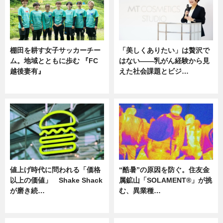
棚田を耕す女子サッカーチー
「美しくありたい」は贅沢で
ム。地域とともに歩む 『FC
はない――乳がん経験から見
越後妻有』
えた社会課題とビジ…
ニュース
ニュース
値上げ時代に問われる「価格
“酷暑”の原因を防ぐ。住友金
以上の価値」 Shake Shack
属鉱山「SOLAMENT®」が挑
が磨き続…
む、異業種…
ニュース
ニュース