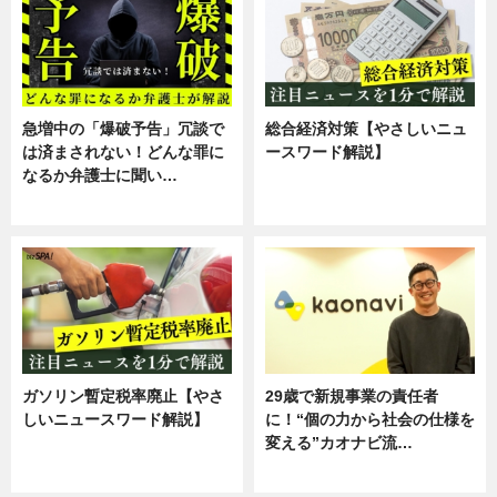
急増中の「爆破予告」冗談で
総合経済対策【やさしいニュ
は済まされない！どんな罪に
ースワード解説】
なるか弁護士に聞い…
ニュース
専門家インタビュー
ガソリン暫定税率廃止【やさ
29歳で新規事業の責任者
しいニュースワード解説】
に！“個の力から社会の仕様を
変える”カオナビ流…
ニュース
企業インタビュー