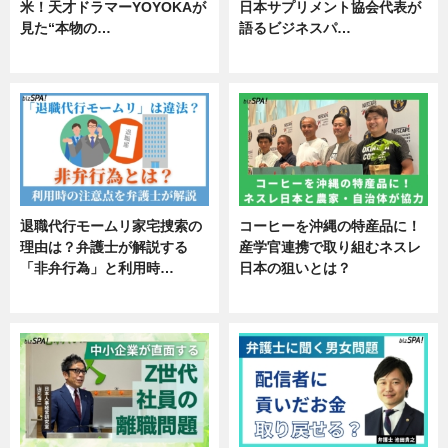
米！天才ドラマーYOYOKAが
日本サプリメント協会代表が
見た“本物の…
語るビジネスパ…
エンタメ
ニュース
退職代行モームリ家宅捜索の
コーヒーを沖縄の特産品に！
理由は？弁護士が解説する
産学官連携で取り組むネスレ
「非弁行為」と利用時…
日本の狙いとは？
専門家インタビュー
企業インタビュー