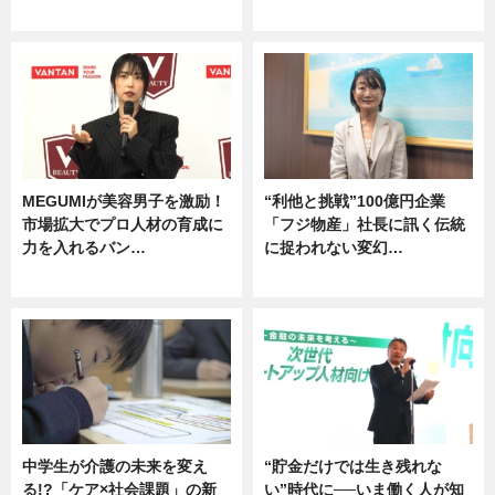
企業インタビュー
グルメ
MEGUMIが美容男子を激励！
“利他と挑戦”100億円企業
市場拡大でプロ人材の育成に
「フジ物産」社長に訊く伝統
力を入れるバン…
に捉われない変幻…
企業インタビュー
ニュース
中学生が介護の未来を変え
“貯金だけでは生き残れな
る!?「ケア×社会課題」の新
い”時代に──いま働く人が知