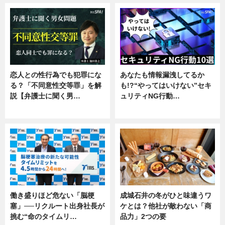
恋人との性行為でも犯罪にな
あなたも情報漏洩してるか
る？「不同意性交等罪」を解
も!?“やってはいけない”セキ
説【弁護士に聞く男…
ュリティNG行動…
専門家インタビュー
専門家インタビュー
働き盛りほど危ない「脳梗
成城石井の冬がひと味違うワ
塞」──リクルート出身社長が
ケとは？他社が敵わない「商
挑む“命のタイムリ…
品力」2つの要