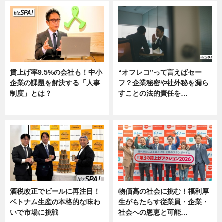
賃上げ率9.5%の会社も！中小
“オフレコ”って言えばセー
企業の課題を解決する「人事
フ？企業秘密や社外秘を漏ら
制度」とは？
すことの法的責任を…
ニュース
ニュース, 専門家インタビュー
酒税改正でビールに再注目！
物価高の社会に挑む！福利厚
ベトナム生産の本格的な味わ
生がもたらす従業員・企業・
いで市場に挑戦
社会への恩恵と可能…