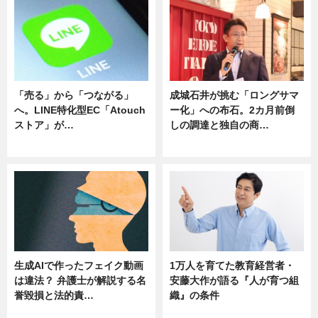
「売る」から「つながる」
成城石井が挑む「ロングサマ
へ。LINE特化型EC「Atouch
ー化」への布石。2カ月前倒
ストア」が…
しの調達と独自の商…
ニュース
ニュース
生成AIで作ったフェイク動画
1万人を育てた教育経営者・
は違法？ 弁護士が解説する名
安藤大作が語る『人が育つ組
誉毀損と法的責…
織』の条件
ニュース
ニュース