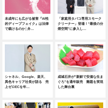
未成年にも広がる被害『AI性
「家庭用タバコ専用スモーク
的ディープフェイク』は法律
クリーナー」登場！“最後の分
で裁けるのか│弁…
煙空間”に参入し…
ニュース
ニュース
シャネル、Google、楽天、
成城石井が"新鮮で安価な生ま
異色キャリア社長が語る 売
ぐろ"を通年販売 難題を実現
上ゼロECを年…
した舞台裏
ニュース
ニュース