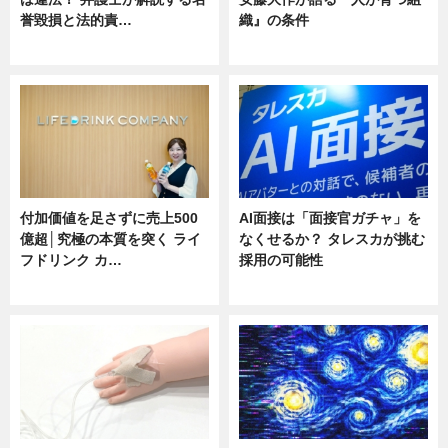
誉毀損と法的責…
織』の条件
ニュース
ニュース
付加価値を足さずに売上500
AI面接は「面接官ガチャ」を
億超│究極の本質を突く ライ
なくせるか？ タレスカが挑む
フドリンク カ…
採用の可能性
ニュース
ニュース