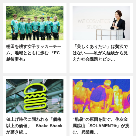
棚田を耕す女子サッカーチー
「美しくありたい」は贅沢で
ム。地域とともに歩む 『FC
はない――乳がん経験から見
越後妻有』
えた社会課題とビジ…
ニュース
ニュース
値上げ時代に問われる「価格
“酷暑”の原因を防ぐ。住友金
以上の価値」 Shake Shack
属鉱山「SOLAMENT®」が挑
が磨き続…
む、異業種…