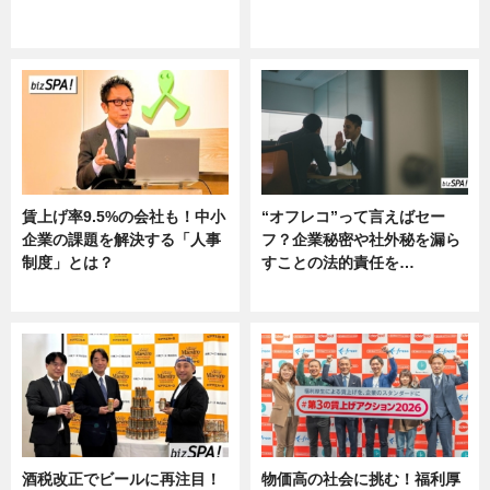
ニュース
グルメ, ニュース, 企業インタビュ
ー
賃上げ率9.5%の会社も！中小
“オフレコ”って言えばセー
企業の課題を解決する「人事
フ？企業秘密や社外秘を漏ら
制度」とは？
すことの法的責任を…
ニュース
ニュース, 専門家インタビュー
酒税改正でビールに再注目！
物価高の社会に挑む！福利厚