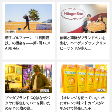
若手ゴルファーに「4日間競
信頼と期待がブランドの力を
技」の機会を——第2回 G_B
生む。ハーゲンダッツ クリス
ASE 4da…
ピーサンドが歩ん…
ニュース
ニュース
ブッダブランド CQはなぜパ
【オレンジを使っていないの
タヤに移住してバーを開いた
にオレンジ味？】カゴメが2
のか？60歳の節…
年かけて開発した革…