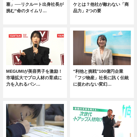
塞」──リクルート出身社長が
ケとは？他社が敵わない「商
挑む“命のタイムリ…
品力」2つの要
企業インタビュー
グルメ
MEGUMIが美容男子を激励！
“利他と挑戦”100億円企業
市場拡大でプロ人材の育成に
「フジ物産」社長に訊く伝統
力を入れるバン…
に捉われない変幻…
企業インタビュー
ニュース