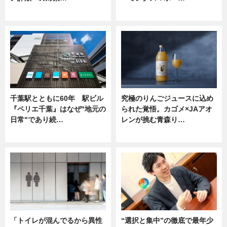
ニュース
ニュース
千葉駅とともに60年 駅ビル
究極のりんごジュースに込め
『ペリエ千葉』はなぜ"地元の
られた覚悟。カゴメ×JAアオ
日常"であり続…
レンが挑む青森り…
ニュース
ニュース
「トイレが混んでるから異性
“選択と集中”の徹底で最年少