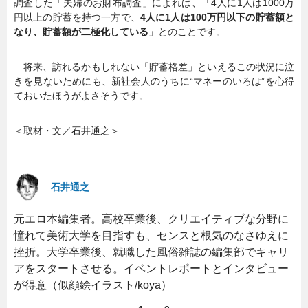
調査した「夫婦のお財布調査」によれば、「4人に1人は1000万
円以上の貯蓄を持つ一方で、
4人に1人は100万円以下の貯蓄額と
なり、貯蓄額が二極化している
」とのことです。
将来、訪れるかもしれない「貯蓄格差」といえるこの状況に泣
きを見ないためにも、新社会人のうちに“マネーのいろは”を心得
ておいたほうがよさそうです。
＜取材・文／石井通之＞
石井通之
元エロ本編集者。高校卒業後、クリエイティブな分野に
憧れて美術大学を目指すも、センスと根気のなさゆえに
挫折。大学卒業後、就職した風俗雑誌の編集部でキャリ
アをスタートさせる。イベントレポートとインタビュー
が得意（似顔絵イラスト/koya）