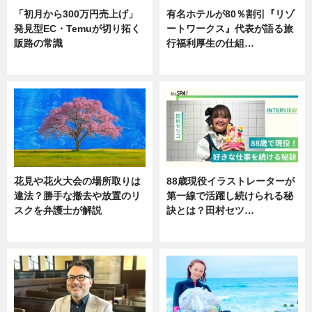
「初月から300万円売上げ」
有名ホテルが80％割引『リゾ
発見型EC・Temuが切り拓く
ートワークス』代表が語る旅
販路の常識
行福利厚生の仕組…
ニュース
ニュース
花見や花火大会の場所取りは
88歳現役イラストレーターが
違法？勝手な撤去や放置のリ
第一線で活躍し続けられる秘
スクを弁護士が解説
訣とは？田村セツ…
ニュース
専門家インタビュー