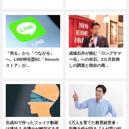
ニュース
ニュース
「売る」から「つながる」
成城石井が挑む「ロングサマ
へ。LINE特化型EC「Atouch
ー化」への布石。2カ月前倒
ストア」が…
しの調達と独自の商…
ニュース
ニュース
生成AIで作ったフェイク動画
1万人を育てた教育経営者・
は違法？ 弁護士が解説する名
安藤大作が語る『人が育つ組