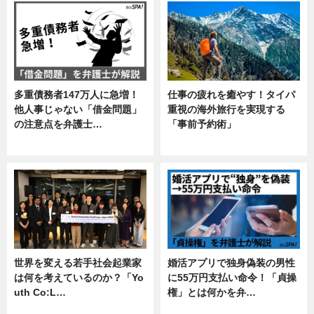
多重債務者147万人に急増！
仕事の疲れを癒やす！タイパ
他人事じゃない「借金問題」
重視の海外旅行を実現する
の注意点を弁護士…
「事前予約術」
専門家インタビュー
暮らし
世界を変える若手社会起業家
婚活アプリで独身偽装の男性
は何を考えているのか？「Yo
に55万円支払い命令！「貞操
uth Co:L…
権」とは何かを弁…
スキル
専門家インタビュー