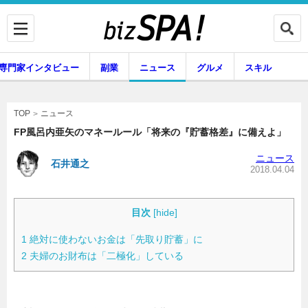
専門家インタビュー
副業
ニュース
グルメ
スキル
ニュース
TOP
FP風呂内亜矢のマネールール「将来の『貯蓄格差』に備えよ」
ニュース
石井通之
企業インタビュー
専門家インタビュー
2018.04.04
目次
[
hide
]
副業
ニュース
1
絶対に使わないお金は「先取り貯蓄」に
2
夫婦のお財布は「二極化」している
グルメ
スキル