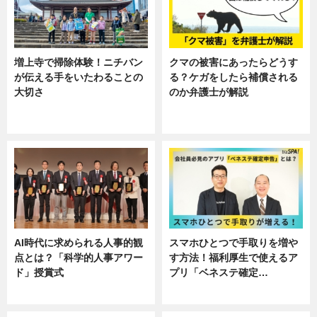
増上寺で掃除体験！ニチバン
クマの被害にあったらどうす
が伝える手をいたわることの
る？ケガをしたら補償される
大切さ
のか弁護士が解説
ニュース, 企業インタビュー, 暮ら
専門家インタビュー
し
AI時代に求められる人事的観
スマホひとつで手取りを増や
点とは？「科学的人事アワー
す方法！福利厚生で使えるア
ド」授賞式
プリ「ベネステ確定…
ニュース
企業インタビュー