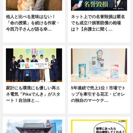
他人と比べる意味はない！
ネット上での名誉毀損は匿名
「命の授業」を続ける作家・
でも成立!?損害賠償の相場
今西乃子さんが語る幸…
は？【弁護士に聞く…
専門家インタビュー
専門家インタビュー
家計にも環境にも優しい再エ
5年連続で売上1位！市場でト
ネ電気「Pikaでんき」がスタ
ップを牽引する花王・ビオレ
ート！自治体と…
の独自のマーケテ…
ニュース
ニュース, 暮らし