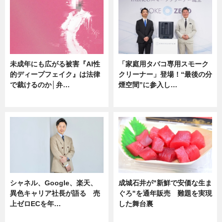
未成年にも広がる被害『AI性
「家庭用タバコ専用スモーク
的ディープフェイク』は法律
クリーナー」登場！“最後の分
で裁けるのか│弁…
煙空間”に参入し…
ニュース
ニュース
シャネル、Google、楽天、
成城石井が"新鮮で安価な生ま
異色キャリア社長が語る 売
ぐろ"を通年販売 難題を実現
上ゼロECを年…
した舞台裏
ニュース
ニュース