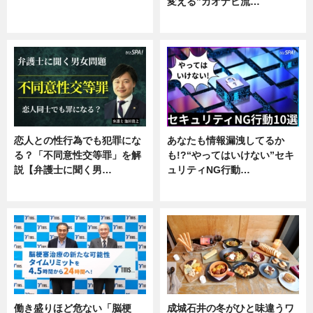
変える”カオナビ流…
ニュース
企業インタビュー
恋人との性行為でも犯罪にな
あなたも情報漏洩してるか
る？「不同意性交等罪」を解
も!?“やってはいけない”セキ
説【弁護士に聞く男…
ュリティNG行動…
専門家インタビュー
専門家インタビュー
働き盛りほど危ない「脳梗
成城石井の冬がひと味違うワ