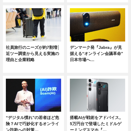
社員旅行のニーズが約7割増│
デンマーク発『Jabra』が見
近ツー調査から見える実施の
据える“オンライン会議革命”
理由と企業戦略
日本市場へ…
ニュース
ニュース
“デジタル慣れ”の若者ほど危
搭載AIが戦術をアドバイス。
険？AIで巧妙化するオンライ
5万円台で登場したミドルゲ
ン詐欺への対策…
ーミングスマホ『…