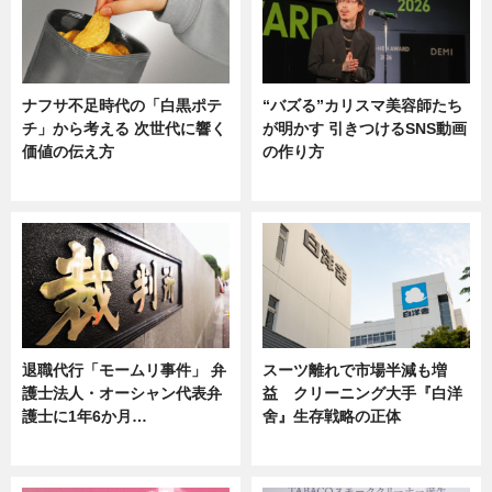
ナフサ不足時代の「白黒ポテ
“バズる”カリスマ美容師たち
チ」から考える 次世代に響く
が明かす 引きつけるSNS動画
価値の伝え方
の作り方
ニュース
ニュース
退職代行「モームリ事件」 弁
スーツ離れで市場半減も増
護士法人・オーシャン代表弁
益 クリーニング大手『白洋
護士に1年6か月…
舍』生存戦略の正体
ニュース
企業インタビュー