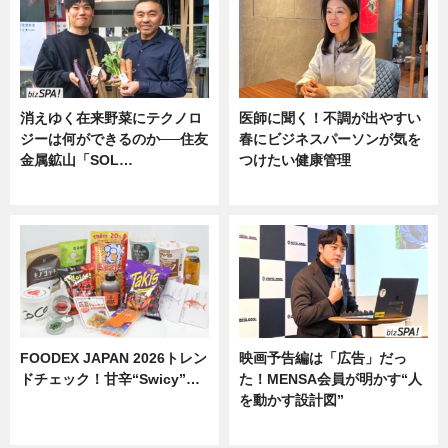
消えゆく在来野菜にテクノロ
医師に聞く！不調が出やすい
ジーは何ができるのか──住友
春にビジネスパーソンが気を
金属鉱山「SOL…
つけたい健康管理
ニュース
ニュース
FOODEX JAPAN 2026トレン
映画予告編は「広告」だっ
ドチェック！甘辛“Swicy”…
た！MENSA会員が明かす“人
を動かす設計図”
ニュース
ニュース