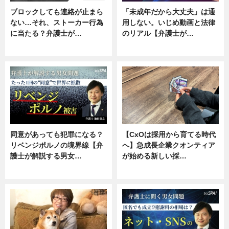
ブロックしても連絡が止まら
「未成年だから大丈夫」は通
ない…それ、ストーカー行為
用しない。いじめ動画と法律
に当たる？弁護士が…
のリアル【弁護士が…
ニュース, 専門家インタビュー
ニュース, 専門家インタビュー
同意があっても犯罪になる？
【CxOは採用から育てる時代
リベンジポルノの境界線【弁
へ】急成長企業クオンティア
護士が解説する男女…
が始める新しい採…
専門家インタビュー
ニュース