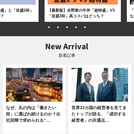
盛」と「並盛2杯」
【最新版】吉野家の牛丼「超特盛」VS
「
パ？
「並盛2杯」高コスパはどっち？
な
新着記事
なぜ、丸の内は「働きたい
世界33カ国の経営者を見てき
街」に選ばれ続けるのか？出
たトップが語る、「成功する
社回帰で求められる“…
経営者」の共通点…
ニュース
ニュース