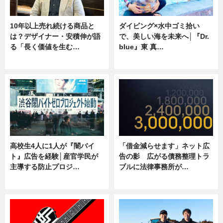
10年以上売れ続ける商品と
ダイビング×水中ゴミ拾い
は？デザイナー・安積伸が語
で、美しい海を未来へ│『Dr.
る「長く価値を生む…
blue』東 真…
ニュース
ニュース
高校生4人に1人が『闇バイ
「借金減らせます」ネット広
ト』広告を経験│産官学民が
告の影 広がる債務整理トラ
主導する防止プロジ…
ブルに法律事務所が…
ニュース
ニュース