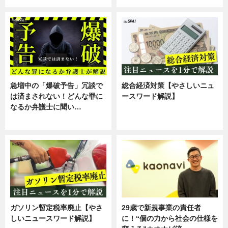
急増中の「爆破予告」冗談で
総合経済対策【やさしいニュ
は済まされない！どんな罪に
ースワード解説】
なるか弁護士に聞い…
ニュース
専門家インタビュー
ガソリン暫定税率廃止【やさ
29歳で新規事業の責任者
しいニュースワード解説】
に！“個の力から社会の仕様を