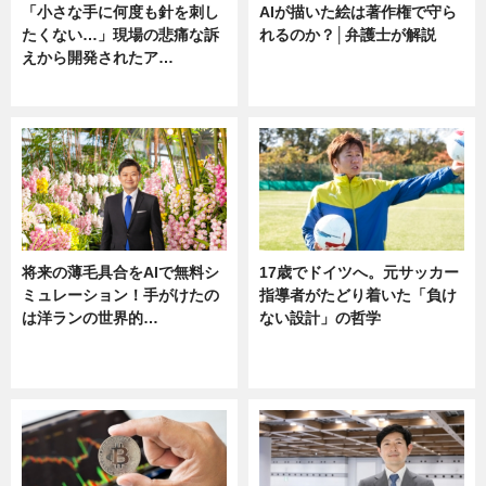
「小さな手に何度も針を刺し
AIが描いた絵は著作権で守ら
たくない…」現場の悲痛な訴
れるのか？│弁護士が解説
えから開発されたア…
ニュース
ニュース
将来の薄毛具合をAIで無料シ
17歳でドイツへ。元サッカー
ミュレーション！手がけたの
指導者がたどり着いた「負け
は洋ランの世界的…
ない設計」の哲学
ニュース
ニュース
sponsored by 河野メリクロン