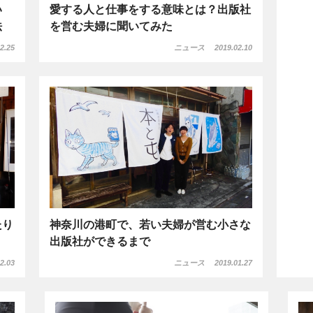
い
愛する人と仕事をする意味とは？出版社
法
を営む夫婦に聞いてみた
2.25
ニュース
2019.02.10
たり
神奈川の港町で、若い夫婦が営む小さな
出版社ができるまで
2.03
ニュース
2019.01.27