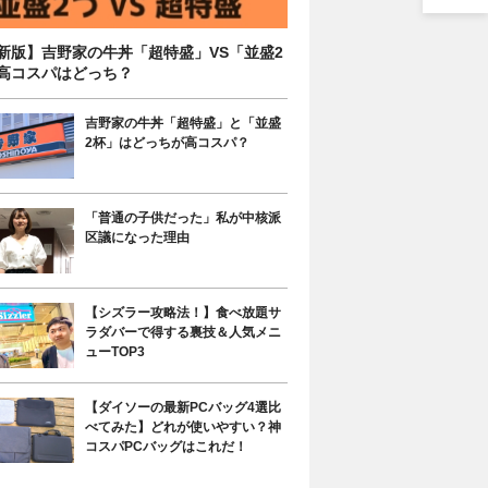
新版】吉野家の牛丼「超特盛」VS「並盛2
高コスパはどっち？
吉野家の牛丼「超特盛」と「並盛
2杯」はどっちが高コスパ？
「普通の子供だった」私が中核派
区議になった理由
【シズラー攻略法！】食べ放題サ
ラダバーで得する裏技＆人気メニ
ューTOP3
【ダイソーの最新PCバッグ4選比
べてみた】どれが使いやすい？神
コスパPCバッグはこれだ！