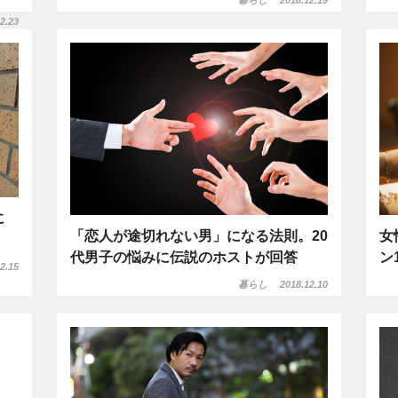
2.23
に
「恋人が途切れない男」になる法則。20
女
代男子の悩みに伝説のホストが回答
ン
2.15
暮らし
2018.12.10