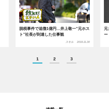
脱税事件で追徴1億円…井上敬一“元ホス
元
ト”社長が到達した仕事観
ー
スキル
2018.11.30
1
2
3