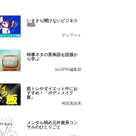
いまさら聞けないビジネス
用語
デジアート
時事ネタの英単語を語源か
ら学ぶ
bizSPA!編集部
筋トレやダイエット中にお
すすめ！「ボディメイク
飯」
袴田真由美
メンタル弱め元外資系コン
サルのひとりごと