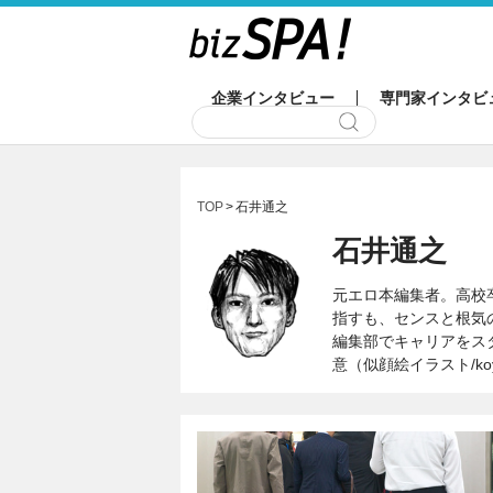
企業インタビュー
専門家インタビ
TOP
石井通之
石井通之
元エロ本編集者。高校
指すも、センスと根気
編集部でキャリアをス
意（似顔絵イラスト/ko