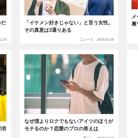
メ
いだ
「イケメン好きじゃない」と言う女性。
裏
その真意は3通りある
1.10
ニュース
2019.01.08
なぜ僕よりロクでもないアイツのほうが
解消
モテるのか？恋愛のプロの答えは
暮らし
2018.12.19