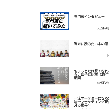
専門家インタビュー
bizSP
週末に読みたい本の話
ちょっとだけ賢くなれ
も。四半世紀前（25年
新聞
bizSP
一流マーケターになる
法〜マーケティング視
見る世界〜