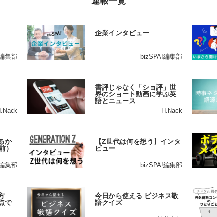
連載一覧
企業インタビュー
A!編集部
bizSPA!編集部
書評じゃなく「ショ評」世
界のショート動画に学ぶ英
語とニュース
H.Nack
H.Nack
るか
【Z世代は何を想う】インタ
前）
ビュー
A!編集部
bizSPA!編集部
方
今日から使える ビジネス敬
点で
語クイズ