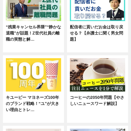
“残業キャンセル界隈”“静かな
配信者に貢いだお金は取り戻
退職”が話題！Z世代社員の離
せる？【弁護士に聞く男女問
職の実態と解…
題】
企業インタビュー
専門家インタビュー
キユーピー マヨネーズ100年
コーヒーの2050年問題【やさ
のブランド戦略！“ユ”が大き
しいニュースワード解説】
い理由とトレ…
ニュース
企業インタビュー