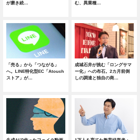
が磨き続…
む、異業種…
ニュース
ニュース
「売る」から「つながる」
成城石井が挑む「ロングサマ
へ。LINE特化型EC「Atouch
ー化」への布石。2カ月前倒
ストア」が…
しの調達と独自の商…
ニュース
ニュース
生成AIで作ったフェイク動画
1万人を育てた教育経営者・