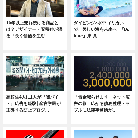
10年以上売れ続ける商品と
ダイビング×水中ゴミ拾い
は？デザイナー・安積伸が語
で、美しい海を未来へ│『Dr.
る「長く価値を生む…
blue』東 真…
ニュース
ニュース
高校生4人に1人が『闇バイ
「借金減らせます」ネット広
ト』広告を経験│産官学民が
告の影 広がる債務整理トラ
主導する防止プロジ…
ブルに法律事務所が…
ニュース
ニュース