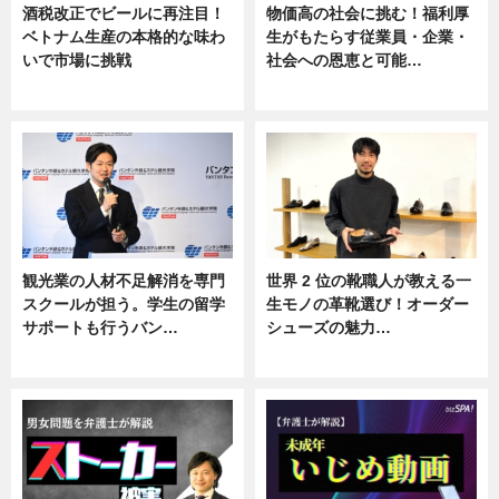
酒税改正でビールに再注目！
物価高の社会に挑む！福利厚
ベトナム生産の本格的な味わ
生がもたらす従業員・企業・
いで市場に挑戦
社会への恩恵と可能…
ニュース
ニュース
観光業の人材不足解消を専門
世界 2 位の靴職人が教える一
スクールが担う。学生の留学
生モノの革靴選び！オーダー
サポートも行うバン…
シューズの魅力…
ニュース, 企業インタビュー
ニュース, 専門家インタビュー