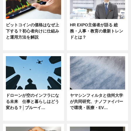
ビットコインの価格はなぜ上
HR EXPO主催者が語る 総
下する？初心者向けに仕組み
務・人事・教育の最新トレン
と運用方法を解説
ドとは？
ニュース
ニュース
ドローンが空のインフラにな
ヤマシンフィルタと信州大学
る未来 仕事と暮らしはどう
が共同研究、ナノファイバー
変わる？│ブルーイ…
で環境・医療・EV…
ニュース
ニュース