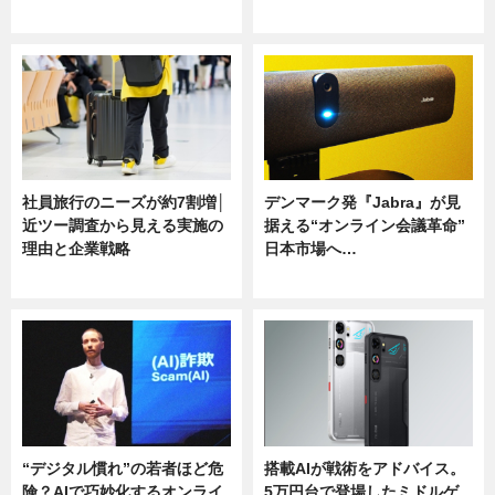
ニュース
ニュース
社員旅行のニーズが約7割増│
デンマーク発『Jabra』が見
近ツー調査から見える実施の
据える“オンライン会議革命”
理由と企業戦略
日本市場へ…
ニュース
ニュース
“デジタル慣れ”の若者ほど危
搭載AIが戦術をアドバイス。
険？AIで巧妙化するオンライ
5万円台で登場したミドルゲ