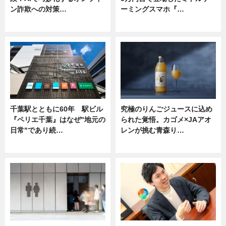
ン詐欺への対策…
ーミングスマホ『…
ニュース
ニュース
千葉駅とともに60年 駅ビル
究極のりんごジュースに込め
『ペリエ千葉』はなぜ"地元の
られた覚悟。カゴメ×JAアオ
日常"であり続…
レンが挑む青森り…
ニュース
ニュース