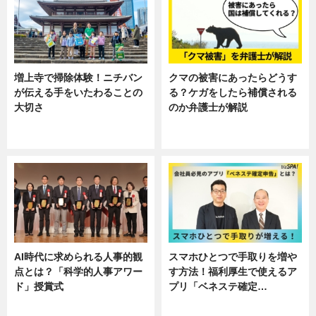
増上寺で掃除体験！ニチバン
クマの被害にあったらどうす
が伝える手をいたわることの
る？ケガをしたら補償される
大切さ
のか弁護士が解説
ニュース, 企業インタビュー, 暮ら
専門家インタビュー
し
AI時代に求められる人事的観
スマホひとつで手取りを増や
点とは？「科学的人事アワー
す方法！福利厚生で使えるア
ド」授賞式
プリ「ベネステ確定…
ニュース
企業インタビュー