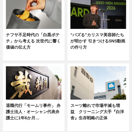
ナフサ不足時代の「白黒ポテ
“バズる”カリスマ美容師たち
チ」から考える 次世代に響く
が明かす 引きつけるSNS動画
価値の伝え方
の作り方
ニュース
ニュース
退職代行「モームリ事件」 弁
スーツ離れで市場半減も増
護士法人・オーシャン代表弁
益 クリーニング大手『白洋
護士に1年6か月…
舍』生存戦略の正体
ニュース
企業インタビュー