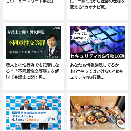
しいニュースワード解説】
に！“個の力から社会の仕様を
変える”カオナビ流…
ニュース
企業インタビュー
恋人との性行為でも犯罪にな
あなたも情報漏洩してるか
る？「不同意性交等罪」を解
も!?“やってはいけない”セキ
説【弁護士に聞く男…
ュリティNG行動…
専門家インタビュー
専門家インタビュー