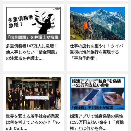
多重債務者147万人に急増！
仕事の疲れを癒やす！タイパ
他人事じゃない「借金問題」
重視の海外旅行を実現する
の注意点を弁護士…
「事前予約術」
専門家インタビュー
暮らし
世界を変える若手社会起業家
婚活アプリで独身偽装の男性
は何を考えているのか？「Yo
に55万円支払い命令！「貞操
uth Co:L…
権」とは何かを弁…