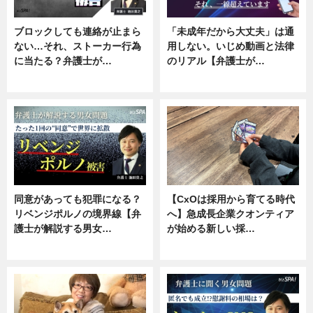
ブロックしても連絡が止まら
「未成年だから大丈夫」は通
ない…それ、ストーカー行為
用しない。いじめ動画と法律
に当たる？弁護士が…
のリアル【弁護士が…
ニュース, 専門家インタビュー
ニュース, 専門家インタビュー
同意があっても犯罪になる？
【CxOは採用から育てる時代
リベンジポルノの境界線【弁
へ】急成長企業クオンティア
護士が解説する男女…
が始める新しい採…
専門家インタビュー
ニュース