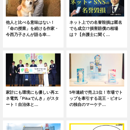
他人と比べる意味はない！
ネット上での名誉毀損は匿名
「命の授業」を続ける作家・
でも成立!?損害賠償の相場
今西乃子さんが語る幸…
は？【弁護士に聞く…
専門家インタビュー
専門家インタビュー
家計にも環境にも優しい再エ
5年連続で売上1位！市場でト
ネ電気「Pikaでんき」がスタ
ップを牽引する花王・ビオレ
ート！自治体と…
の独自のマーケテ…
ニュース
ニュース, 暮らし