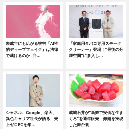
未成年にも広がる被害『AI性
「家庭用タバコ専用スモーク
的ディープフェイク』は法律
クリーナー」登場！“最後の分
で裁けるのか│弁…
煙空間”に参入し…
ニュース
ニュース
シャネル、Google、楽天、
成城石井が"新鮮で安価な生ま
異色キャリア社長が語る 売
ぐろ"を通年販売 難題を実現
上ゼロECを年…
した舞台裏