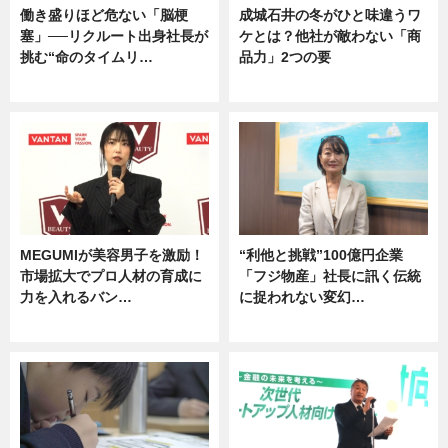
働き盛りほど危ない「脳梗
成城石井の冬がひと味違うワ
塞」──リクルート出身社長が
ケとは？他社が敵わない「商
挑む“命のタイムリ…
品力」2つの要
企業インタビュー
グルメ
MEGUMIが美容男子を激励！
“利他と挑戦”100億円企業
市場拡大でプロ人材の育成に
「フジ物産」社長に訊く伝統
力を入れるバン…
に捉われない変幻…
企業インタビュー
ニュース