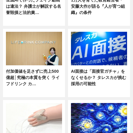
は違法？ 弁護士が解説する名
安藤大作が語る『人が育つ組
誉毀損と法的責…
織』の条件
ニュース
ニュース
付加価値を足さずに売上500
AI面接は「面接官ガチャ」を
億超│究極の本質を突く ライ
なくせるか？ タレスカが挑む
フドリンク カ…
採用の可能性
ニュース
ニュース