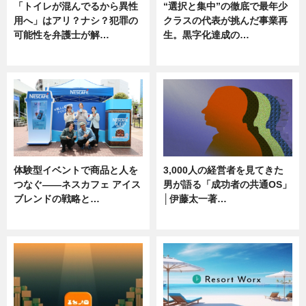
「トイレが混んでるから異性
“選択と集中”の徹底で最年少
用へ」はアリ？ナシ？犯罪の
クラスの代表が挑んだ事業再
可能性を弁護士が解…
生。黒字化達成の…
ニュース, 専門家インタビュー
ニュース
体験型イベントで商品と人を
3,000人の経営者を見てきた
つなぐ――ネスカフェ アイス
男が語る「成功者の共通OS」
ブレンドの戦略と…
│伊藤太一著…
ニュース
ニュース