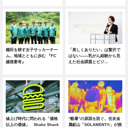
ニュース
ニュース
棚田を耕す女子サッカーチー
「美しくありたい」は贅沢で
ム。地域とともに歩む 『FC
はない――乳がん経験から見
越後妻有』
えた社会課題とビジ…
ニュース
ニュース
値上げ時代に問われる「価格
“酷暑”の原因を防ぐ。住友金
以上の価値」 Shake Shack
属鉱山「SOLAMENT®」が挑