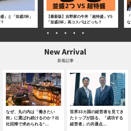
盛」と「並盛2杯」
【最新版】吉野家の牛丼「超特盛」VS
「
パ？
「並盛2杯」高コスパはどっち？
な
新着記事
なぜ、丸の内は「働きたい
世界33カ国の経営者を見てき
街」に選ばれ続けるのか？出
たトップが語る、「成功する
社回帰で求められる“…
経営者」の共通点…