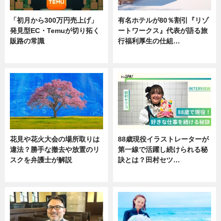
「初月から300万円売上げ」
有名ホテルが80％割引『リゾ
発見型EC・Temuが切り拓く
ートワークス』代表が語る旅
販路の常識
行福利厚生の仕組…
ニュース
ニュース
花見や花火大会の場所取りは
88歳現役イラストレーターが
違法？勝手な撤去や放置のリ
第一線で活躍し続けられる秘
スクを弁護士が解説
訣とは？田村セツ…
ニュース
専門家インタビュー