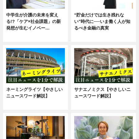
中学生が介護の未来を変え
“貯金だけでは生き残れな
る!?「ケア×社会課題」の新
い”時代に──いま働く人が知
発想が生むイノベー…
るべき金融の真実
ニュース
企業インタビュー
ネーミングライツ【やさしい
サナエノミクス【やさしいニ
ニュースワード解説】
ュースワード解説】
ニュース
ニュース