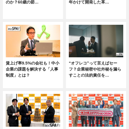
のか？60歳の節…
年かけて開発した革…
ニュース
グルメ, ニュース, 企業インタビュ
ー
賃上げ率9.5%の会社も！中小
“オフレコ”って言えばセー
企業の課題を解決する「人事
フ？企業秘密や社外秘を漏ら
制度」とは？
すことの法的責任を…
ニュース
ニュース, 専門家インタビュー