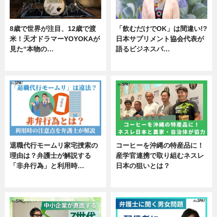
8歳で世界が注目、12歳で渡
「飲むだけでOK」は間違い!?
米！天才ドラマーYOYOKAが
日本サプリメント協会代表が
見た“本物の…
語るビジネスパ…
エンタメ
ニュース
退職代行モームリ家宅捜索の
コーヒーを沖縄の特産品に！
理由は？弁護士が解説する
産学官連携で取り組むネスレ
「非弁行為」と利用時…
日本の狙いとは？
専門家インタビュー
企業インタビュー