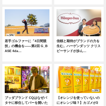
ニュース
若手ゴルファーに「4日間競
信頼と期待がブランドの力を
技」の機会を——第2回 G_B
生む。ハーゲンダッツ クリス
ASE 4da…
ピーサンドが歩ん…
ニュース
ニュース
ブッダブランド CQはなぜパ
【オレンジを使っていないの
タヤに移住してバーを開いた
にオレンジ味？】カゴメが2