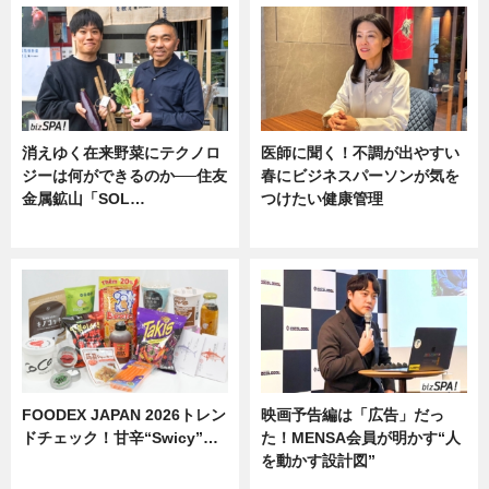
消えゆく在来野菜にテクノロ
医師に聞く！不調が出やすい
ジーは何ができるのか──住友
春にビジネスパーソンが気を
金属鉱山「SOL…
つけたい健康管理
ニュース
ニュース
FOODEX JAPAN 2026トレン
映画予告編は「広告」だっ
ドチェック！甘辛“Swicy”…
た！MENSA会員が明かす“人
を動かす設計図”
ニュース