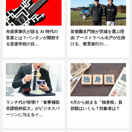
布袋寅泰氏が語る AI 時代の
首都圏名門校が茨城を選ぶ理
音楽とは？バンタンが開校す
由 アーストラベル水戸が仕掛
る音楽学校の目…
ける、教育旅行の…
ニュース
ニュース
ランチ代が倍増!?「食事補助
4月から始まる「独身税」負
非課税枠拡大」がビジネスパ
担額はいくら？対象者は？
ーソンに与えるイ…
ニュース
ニュース