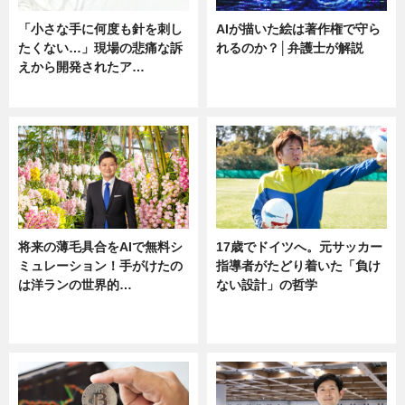
「小さな手に何度も針を刺し
AIが描いた絵は著作権で守ら
たくない…」現場の悲痛な訴
れるのか？│弁護士が解説
えから開発されたア…
ニュース
ニュース
将来の薄毛具合をAIで無料シ
17歳でドイツへ。元サッカー
ミュレーション！手がけたの
指導者がたどり着いた「負け
は洋ランの世界的…
ない設計」の哲学
ニュース
ニュース
sponsored by 河野メリクロン