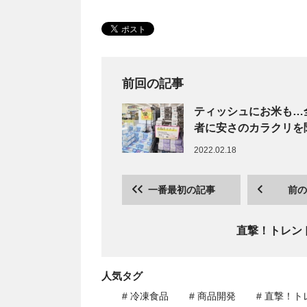
前回の記事
ティッシュにお米も…
者に安さのカラクリを
2022.02.18
一番最初の記事
前の
直撃！トレン
人気タグ
# 冷凍食品
# 商品開発
# 直撃！