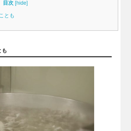
目次
[
hide
]
ことも
とも