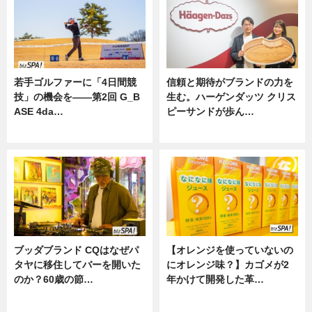
若手ゴルファーに「4日間競
信頼と期待がブランドの力を
技」の機会を——第2回 G_B
生む。ハーゲンダッツ クリス
ASE 4da…
ピーサンドが歩ん…
ニュース
ニュース
ブッダブランド CQはなぜパ
【オレンジを使っていないの
タヤに移住してバーを開いた
にオレンジ味？】カゴメが2
のか？60歳の節…
年かけて開発した革…
ニュース
グルメ, ニュース, 企業インタビュ
ー