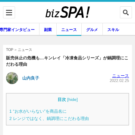
専門家インタビュー
副業
ニュース
グルメ
スキル
ニュース
TOP
販売休止の危機も…キンレイ「冷凍食品シリーズ」が鍋調理にこ
だわる理由
企業インタビュー
専門家インタビュー
ニュース
山内良子
2022.02.25
副業
ニュース
目次
[
hide
]
1
“お水がいらない”を商品名に
2
レンジではなく、鍋調理にこだわる理由
グルメ
スキル