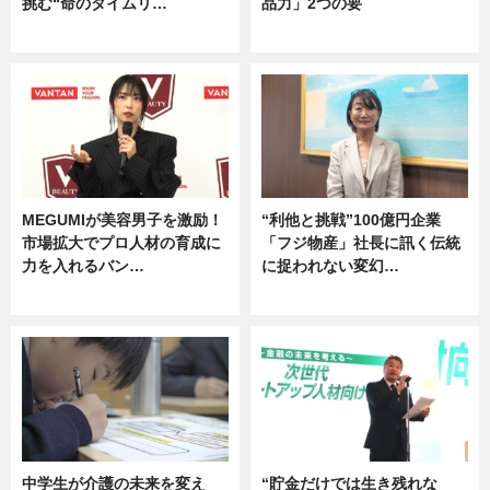
挑む“命のタイムリ…
品力」2つの要
企業インタビュー
グルメ
MEGUMIが美容男子を激励！
“利他と挑戦”100億円企業
市場拡大でプロ人材の育成に
「フジ物産」社長に訊く伝統
力を入れるバン…
に捉われない変幻…
企業インタビュー
ニュース
中学生が介護の未来を変え
“貯金だけでは生き残れな