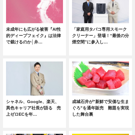
未成年にも広がる被害『AI性
「家庭用タバコ専用スモーク
的ディープフェイク』は法律
クリーナー」登場！“最後の分
で裁けるのか│弁…
煙空間”に参入し…
ニュース
ニュース
シャネル、Google、楽天、
成城石井が"新鮮で安価な生ま
異色キャリア社長が語る 売
ぐろ"を通年販売 難題を実現
上ゼロECを年…
した舞台裏
ニュース
ニュース