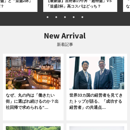
盛」と「並盛2杯」
【最新版】吉野家の牛丼「超特盛」VS
「
パ？
「並盛2杯」高コスパはどっち？
な
新着記事
なぜ、丸の内は「働きたい
世界33カ国の経営者を見てき
街」に選ばれ続けるのか？出
たトップが語る、「成功する
社回帰で求められる“…
経営者」の共通点…
ニュース
ニュース