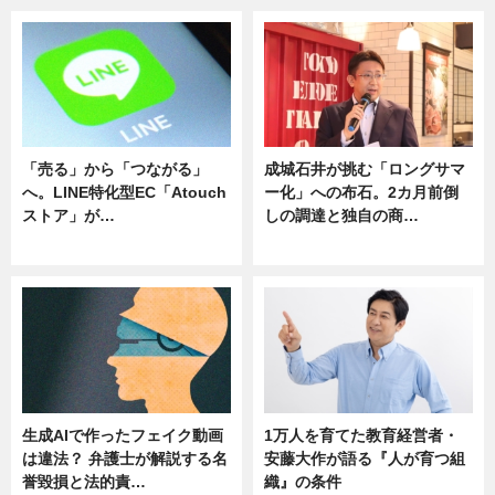
「売る」から「つながる」
成城石井が挑む「ロングサマ
へ。LINE特化型EC「Atouch
ー化」への布石。2カ月前倒
ストア」が…
しの調達と独自の商…
ニュース
ニュース
生成AIで作ったフェイク動画
1万人を育てた教育経営者・
は違法？ 弁護士が解説する名
安藤大作が語る『人が育つ組
誉毀損と法的責…
織』の条件