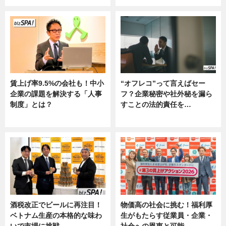
賃上げ率9.5%の会社も！中小
“オフレコ”って言えばセー
企業の課題を解決する「人事
フ？企業秘密や社外秘を漏ら
制度」とは？
すことの法的責任を…
ニュース
ニュース, 専門家インタビュー
酒税改正でビールに再注目！
物価高の社会に挑む！福利厚
ベトナム生産の本格的な味わ
生がもたらす従業員・企業・
いで市場に挑戦
社会への恩恵と可能…