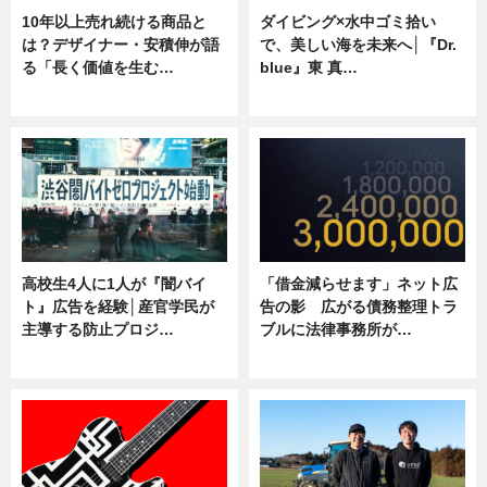
10年以上売れ続ける商品と
ダイビング×水中ゴミ拾い
は？デザイナー・安積伸が語
で、美しい海を未来へ│『Dr.
る「長く価値を生む…
blue』東 真…
ニュース
ニュース
高校生4人に1人が『闇バイ
「借金減らせます」ネット広
ト』広告を経験│産官学民が
告の影 広がる債務整理トラ
主導する防止プロジ…
ブルに法律事務所が…
ニュース
ニュース