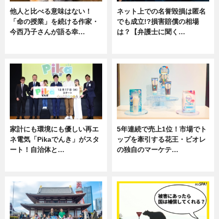
他人と比べる意味はない！
ネット上での名誉毀損は匿名
「命の授業」を続ける作家・
でも成立!?損害賠償の相場
今西乃子さんが語る幸…
は？【弁護士に聞く…
専門家インタビュー
専門家インタビュー
家計にも環境にも優しい再エ
5年連続で売上1位！市場でト
ネ電気「Pikaでんき」がスタ
ップを牽引する花王・ビオレ
ート！自治体と…
の独自のマーケテ…
ニュース
ニュース, 暮らし