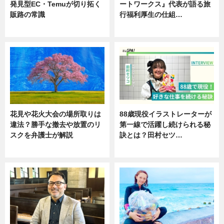
発見型EC・Temuが切り拓く
ートワークス』代表が語る旅
販路の常識
行福利厚生の仕組…
ニュース
ニュース
花見や花火大会の場所取りは
88歳現役イラストレーターが
違法？勝手な撤去や放置のリ
第一線で活躍し続けられる秘
スクを弁護士が解説
訣とは？田村セツ…
ニュース
専門家インタビュー