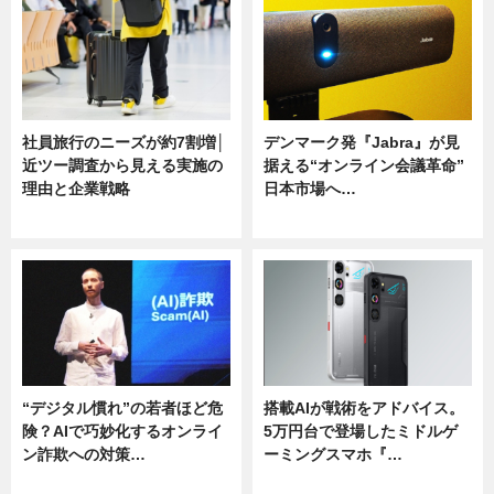
社員旅行のニーズが約7割増│
デンマーク発『Jabra』が見
近ツー調査から見える実施の
据える“オンライン会議革命”
理由と企業戦略
日本市場へ…
ニュース
ニュース
“デジタル慣れ”の若者ほど危
搭載AIが戦術をアドバイス。
険？AIで巧妙化するオンライ
5万円台で登場したミドルゲ
ン詐欺への対策…
ーミングスマホ『…
ニュース
ニュース