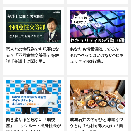
恋人との性行為でも犯罪にな
あなたも情報漏洩してるか
る？「不同意性交等罪」を解
も!?“やってはいけない”セキ
説【弁護士に聞く男…
ュリティNG行動…
専門家インタビュー
専門家インタビュー
働き盛りほど危ない「脳梗
成城石井の冬がひと味違うワ
塞」──リクルート出身社長が
ケとは？他社が敵わない「商