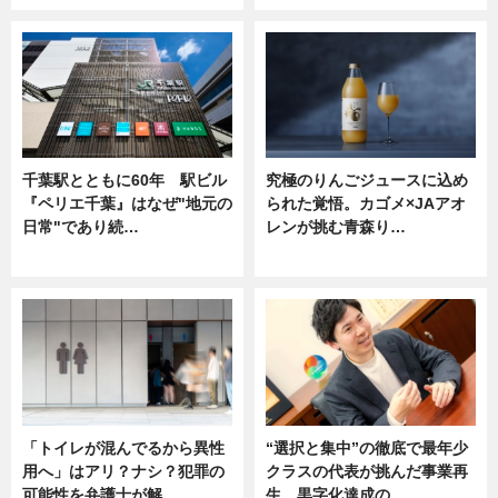
千葉駅とともに60年 駅ビル
究極のりんごジュースに込め
『ペリエ千葉』はなぜ"地元の
られた覚悟。カゴメ×JAアオ
日常"であり続…
レンが挑む青森り…
ニュース
ニュース
「トイレが混んでるから異性
“選択と集中”の徹底で最年少
用へ」はアリ？ナシ？犯罪の
クラスの代表が挑んだ事業再
可能性を弁護士が解…
生。黒字化達成の…