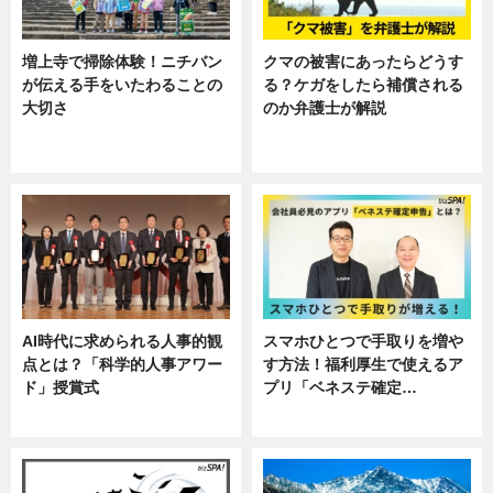
増上寺で掃除体験！ニチバン
クマの被害にあったらどうす
が伝える手をいたわることの
る？ケガをしたら補償される
大切さ
のか弁護士が解説
ニュース, 企業インタビュー, 暮ら
専門家インタビュー
し
AI時代に求められる人事的観
スマホひとつで手取りを増や
点とは？「科学的人事アワー
す方法！福利厚生で使えるア
ド」授賞式
プリ「ベネステ確定…
ニュース
企業インタビュー