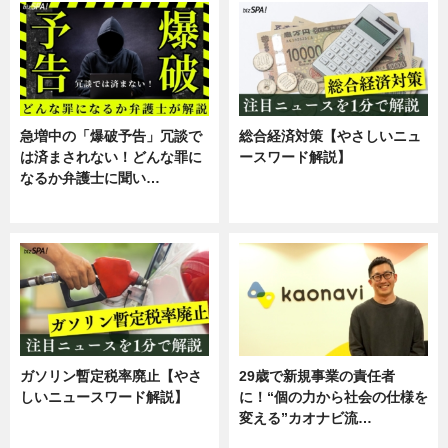
急増中の「爆破予告」冗談で
総合経済対策【やさしいニュ
は済まされない！どんな罪に
ースワード解説】
なるか弁護士に聞い…
ニュース
専門家インタビュー
ガソリン暫定税率廃止【やさ
29歳で新規事業の責任者
しいニュースワード解説】
に！“個の力から社会の仕様を
変える”カオナビ流…
ニュース
企業インタビュー