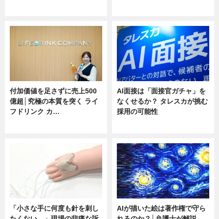
ニュース
ニュース
付加価値を足さずに売上500
AI面接は「面接官ガチャ」を
億超│究極の本質を突く ライ
なくせるか？ タレスカが挑む
フドリンク カ…
採用の可能性
ニュース
ニュース
「小さな手に何度も針を刺し
AIが描いた絵は著作権で守ら
たくない…」現場の悲痛な訴
れるのか？│弁護士が解説