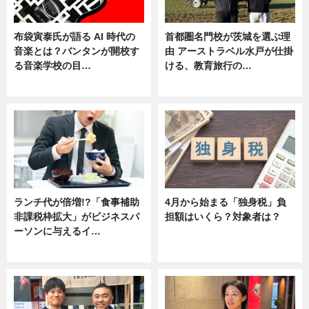
布袋寅泰氏が語る AI 時代の
首都圏名門校が茨城を選ぶ理
音楽とは？バンタンが開校す
由 アーストラベル水戸が仕掛
る音楽学校の目…
ける、教育旅行の…
ニュース
ニュース
ランチ代が倍増!?「食事補助
4月から始まる「独身税」負
非課税枠拡大」がビジネスパ
担額はいくら？対象者は？
ーソンに与えるイ…
ニュース
ニュース