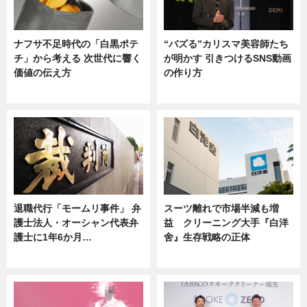
ナフサ不足時代の「白黒ポテ
“バズる”カリスマ美容師たち
チ」から考える 次世代に響く
が明かす 引きつけるSNS動画
価値の伝え方
の作り方
ニュース
ニュース
退職代行「モームリ事件」 弁
スーツ離れで市場半減も増
護士法人・オーシャン代表弁
益 クリーニング大手『白洋
護士に1年6か月…
舍』生存戦略の正体
ニュース
企業インタビュー