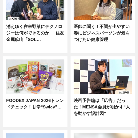
消えゆく在来野菜にテクノロ
医師に聞く！不調が出やすい
ジーは何ができるのか──住友
春にビジネスパーソンが気を
金属鉱山「SOL…
つけたい健康管理
ニュース
ニュース
FOODEX JAPAN 2026トレン
映画予告編は「広告」だっ
ドチェック！甘辛“Swicy”…
た！MENSA会員が明かす“人
を動かす設計図”
ニュース
ニュース