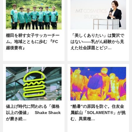
棚田を耕す女子サッカーチー
「美しくありたい」は贅沢で
ム。地域とともに歩む 『FC
はない――乳がん経験から見
越後妻有』
えた社会課題とビジ…
ニュース
ニュース
値上げ時代に問われる「価格
“酷暑”の原因を防ぐ。住友金
以上の価値」 Shake Shack
属鉱山「SOLAMENT®」が挑
が磨き続…
む、異業種…
ニュース
ニュース