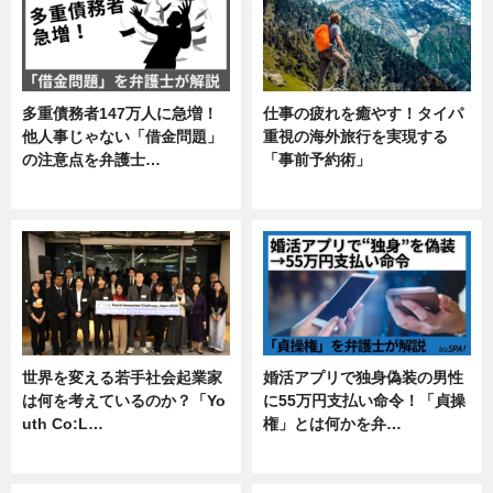
多重債務者147万人に急増！
仕事の疲れを癒やす！タイパ
他人事じゃない「借金問題」
重視の海外旅行を実現する
の注意点を弁護士…
「事前予約術」
専門家インタビュー
暮らし
世界を変える若手社会起業家
婚活アプリで独身偽装の男性
は何を考えているのか？「Yo
に55万円支払い命令！「貞操
uth Co:L…
権」とは何かを弁…
スキル
専門家インタビュー