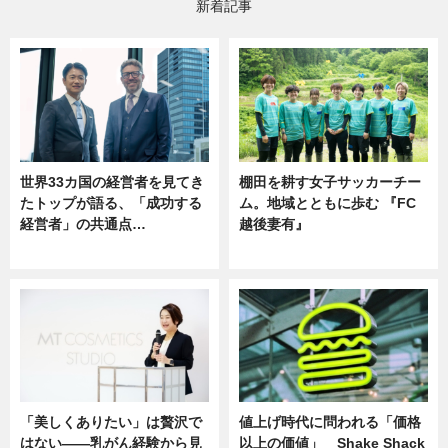
新着記事
世界33カ国の経営者を見てき
棚田を耕す女子サッカーチー
たトップが語る、「成功する
ム。地域とともに歩む 『FC
経営者」の共通点…
越後妻有』
ニュース
ニュース
「美しくありたい」は贅沢で
値上げ時代に問われる「価格
はない――乳がん経験から見
以上の価値」 Shake Shack