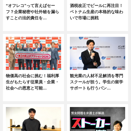
“オフレコ”って言えばセー
酒税改正でビールに再注目！
フ？企業秘密や社外秘を漏ら
ベトナム生産の本格的な味わ
すことの法的責任を…
いで市場に挑戦
ニュース, 専門家インタビュー
ニュース
物価高の社会に挑む！福利厚
観光業の人材不足解消を専門
生がもたらす従業員・企業・
スクールが担う。学生の留学
社会への恩恵と可能…
サポートも行うバン…
ニュース
ニュース, 企業インタビュー