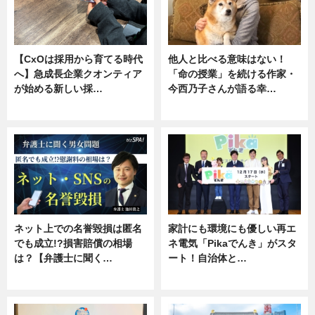
【CxOは採用から育てる時代
他人と比べる意味はない！
へ】急成長企業クオンティア
「命の授業」を続ける作家・
が始める新しい採…
今西乃子さんが語る幸…
ニュース
専門家インタビュー
ネット上での名誉毀損は匿名
家計にも環境にも優しい再エ
でも成立!?損害賠償の相場
ネ電気「Pikaでんき」がスタ
は？【弁護士に聞く…
ート！自治体と…
専門家インタビュー
ニュース