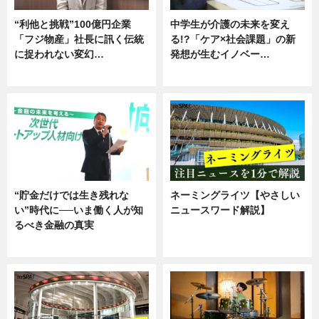
“利他と挑戦”100億円企業
中学生が介護の未来を変え
「フジ物産」社長に訊く伝統
る!?「ケア×社会課題」の新
に捉われない変幻…
発想が生むイノベー…
ニュース
ニュース
“貯金だけでは生き残れな
ネーミングライツ【やさしい
い”時代に──いま働く人が知
ニュースワード解説】
るべき金融の真実
ニュース
企業インタビュー