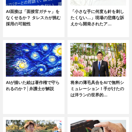
AI面接は「面接官ガチャ」を
「小さな手に何度も針を刺し
なくせるか？ タレスカが挑む
たくない…」現場の悲痛な訴
採用の可能性
えから開発されたア…
ニュース
ニュース
AIが描いた絵は著作権で守ら
将来の薄毛具合をAIで無料シ
れるのか？│弁護士が解説
ミュレーション！手がけたの
は洋ランの世界的…
ニュース
ニュース
sponsored by 河野メリクロン