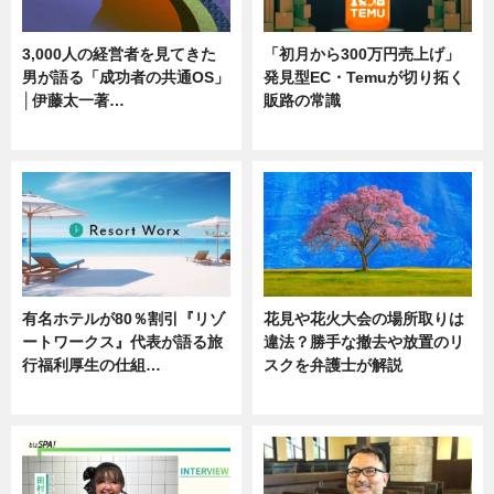
3,000人の経営者を見てきた
「初月から300万円売上げ」
男が語る「成功者の共通OS」
発見型EC・Temuが切り拓く
│伊藤太一著…
販路の常識
ニュース
ニュース
有名ホテルが80％割引『リゾ
花見や花火大会の場所取りは
ートワークス』代表が語る旅
違法？勝手な撤去や放置のリ
行福利厚生の仕組…
スクを弁護士が解説
ニュース
ニュース