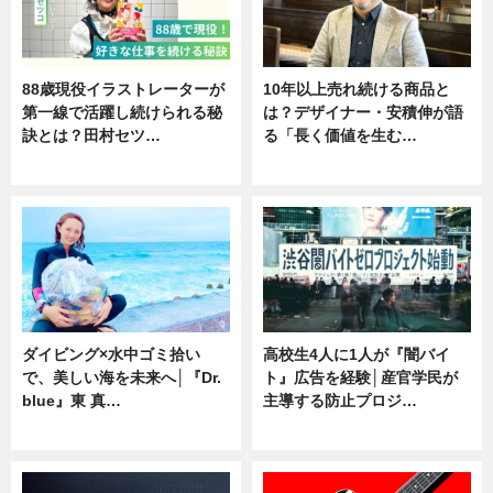
88歳現役イラストレーターが
10年以上売れ続ける商品と
第一線で活躍し続けられる秘
は？デザイナー・安積伸が語
訣とは？田村セツ…
る「長く価値を生む…
専門家インタビュー
ニュース
ダイビング×水中ゴミ拾い
高校生4人に1人が『闇バイ
で、美しい海を未来へ│『Dr.
ト』広告を経験│産官学民が
blue』東 真…
主導する防止プロジ…
ニュース
ニュース