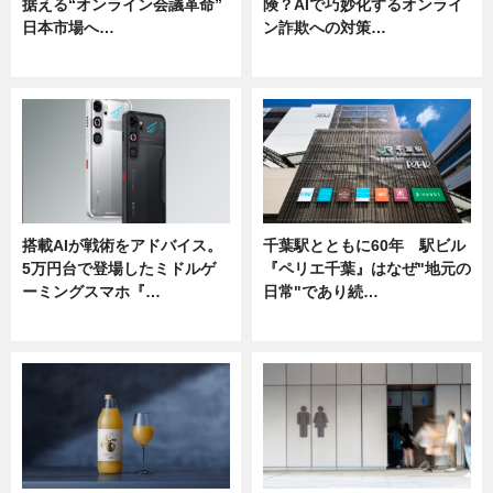
据える“オンライン会議革命”
険？AIで巧妙化するオンライ
日本市場へ…
ン詐欺への対策…
ニュース
ニュース
搭載AIが戦術をアドバイス。
千葉駅とともに60年 駅ビル
5万円台で登場したミドルゲ
『ペリエ千葉』はなぜ"地元の
ーミングスマホ『…
日常"であり続…
ニュース
ニュース