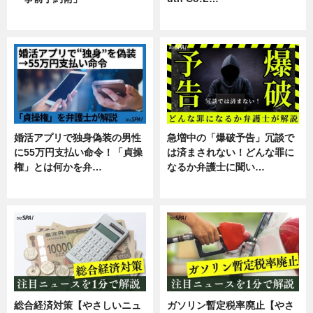
暮らし
スキル
婚活アプリで独身偽装の男性
急増中の「爆破予告」冗談で
に55万円支払い命令！「貞操
は済まされない！どんな罪に
権」とは何かを弁…
なるか弁護士に聞い…
専門家インタビュー
専門家インタビュー
総合経済対策【やさしいニュ
ガソリン暫定税率廃止【やさ