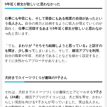
5年近く彼女が欲しいと思わなかった
仕事にも年収にも、そして容姿にもある程度の自信があったとい
う岳人さん。
自分の努力と比例するように収入が増えていくのが
面白く、
仕事に没頭するあまり5年近く彼女が欲しいと思わなか
った
と言います。
「でも、
まわりが『そろそろ結婚しようと思っている』と話すの
を聞き、少し焦って
しまいました。そして、
婚活アプリを利用
。
自分の職業や年収、犬好きであることなどを細かく設定すると、
すぐに女性からアプローチがありました」
犬好きでスイーツづくりが趣味のY子さん
それは、犬好きでスイーツづくりが趣味だとアピールする
Y子さ
ん（24歳）
。婚活アプリのアイコンには、犬と頬を寄せ、かわい
らしい笑顔を向けるY子さんが写っていました。実は岳人さん、