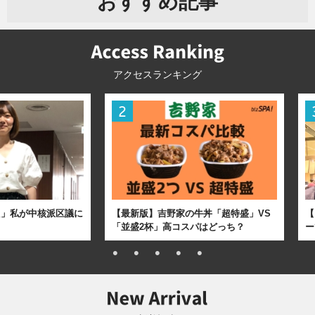
おすすめ記事
アクセスランキング
た」私が中核派区議に
【最新版】吉野家の牛丼「超特盛」VS
【
「並盛2杯」高コスパはどっち？
ー