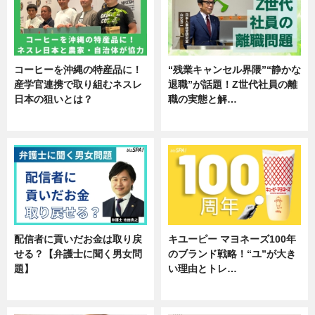
コーヒーを沖縄の特産品に！
“残業キャンセル界隈”“静かな
産学官連携で取り組むネスレ
退職”が話題！Z世代社員の離
日本の狙いとは？
職の実態と解…
企業インタビュー
企業インタビュー
配信者に貢いだお金は取り戻
キユーピー マヨネーズ100年
せる？【弁護士に聞く男女問
のブランド戦略！“ユ”が大き
題】
い理由とトレ…
専門家インタビュー
企業インタビュー