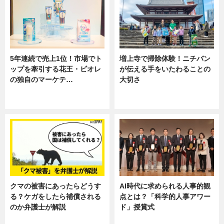
5年連続で売上1位！市場でト
増上寺で掃除体験！ニチバン
ップを牽引する花王・ビオレ
が伝える手をいたわることの
の独自のマーケテ…
大切さ
ニュース, 暮らし
ニュース, 企業インタビュー, 暮ら
し
クマの被害にあったらどうす
AI時代に求められる人事的観
る？ケガをしたら補償される
点とは？「科学的人事アワー
のか弁護士が解説
ド」授賞式
専門家インタビュー
ニュース