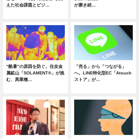
えた社会課題とビジ…
が磨き続…
ニュース
ニュース
“酷暑”の原因を防ぐ。住友金
「売る」から「つながる」
属鉱山「SOLAMENT®」が挑
へ。LINE特化型EC「Atouch
む、異業種…
ストア」が…
ニュース
ニュース