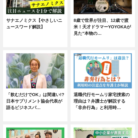
サナエノミクス【やさしいニ
8歳で世界が注目、12歳で渡
ュースワード解説】
米！天才ドラマーYOYOKAが
見た“本物の…
ニュース
エンタメ
「飲むだけでOK」は間違い!?
退職代行モームリ家宅捜索の
日本サプリメント協会代表が
理由は？弁護士が解説する
語るビジネスパ…
「非弁行為」と利用時…
ニュース
専門家インタビュー