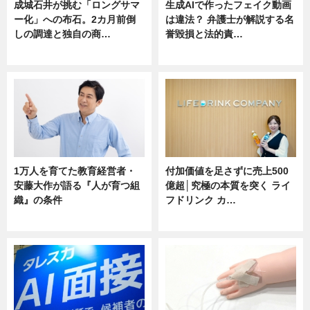
成城石井が挑む「ロングサマ
生成AIで作ったフェイク動画
ー化」への布石。2カ月前倒
は違法？ 弁護士が解説する名
しの調達と独自の商…
誉毀損と法的責…
ニュース
ニュース
1万人を育てた教育経営者・
付加価値を足さずに売上500
安藤大作が語る『人が育つ組
億超│究極の本質を突く ライ
織』の条件
フドリンク カ…
ニュース
ニュース