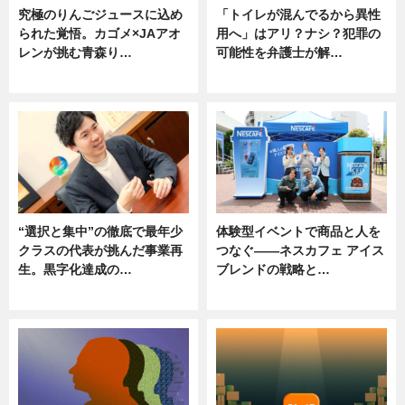
究極のりんごジュースに込め
「トイレが混んでるから異性
られた覚悟。カゴメ×JAアオ
用へ」はアリ？ナシ？犯罪の
レンが挑む青森り…
可能性を弁護士が解…
ニュース
ニュース, 専門家インタビュー
“選択と集中”の徹底で最年少
体験型イベントで商品と人を
クラスの代表が挑んだ事業再
つなぐ――ネスカフェ アイス
生。黒字化達成の…
ブレンドの戦略と…
ニュース
ニュース