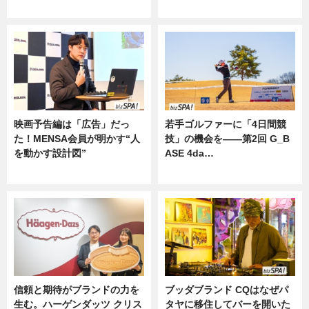
ニュース
映画予告編は「広告」だっ
若手ゴルファーに「4日間競
た！MENSA会員が明かす“人
技」の機会を——第2回 G_B
を動かす設計図”
ASE 4da…
ニュース
ニュース
信頼と期待がブランドの力を
ブッダブランド CQはなぜパ
生む。ハーゲンダッツ クリス
タヤに移住してバーを開いた