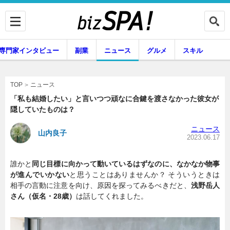
専門家インタビュー
副業
ニュース
グルメ
スキル
ニュース
TOP
「私も結婚したい」と言いつつ頑なに合鍵を渡さなかった彼女が
隠していたものは？
企業インタビュー
専門家インタビュー
ニュース
山内良子
2023.06.17
誰かと
同じ目標に向かって動いているはずなのに、なかなか物事
副業
ニュース
が進んでいかない
と思うことはありませんか？ そういうときは
相手の言動に注意を向け、原因を探ってみるべきだと、
浅野岳人
さん（仮名・28歳）
は話してくれました。
グルメ
スキル