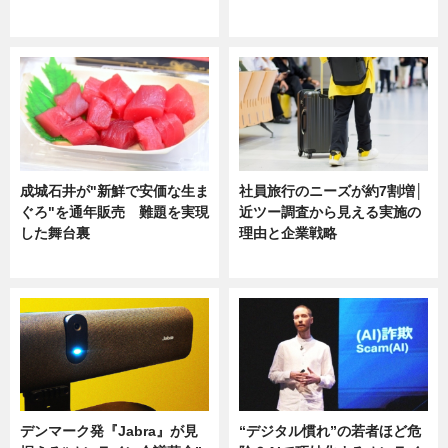
ニュース
ニュース
成城石井が"新鮮で安価な生ま
社員旅行のニーズが約7割増│
ぐろ"を通年販売 難題を実現
近ツー調査から見える実施の
した舞台裏
理由と企業戦略
ニュース
ニュース
デンマーク発『Jabra』が見
“デジタル慣れ”の若者ほど危