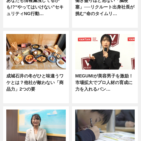
あなたも情報漏洩してるか
働き盛りほど危ない「脳梗
も!?“やってはいけない”セキ
塞」──リクルート出身社長が
ュリティNG行動…
挑む“命のタイムリ…
専門家インタビュー
企業インタビュー
成城石井の冬がひと味違うワ
MEGUMIが美容男子を激励！
ケとは？他社が敵わない「商
市場拡大でプロ人材の育成に
品力」2つの要
力を入れるバン…
グルメ
企業インタビュー