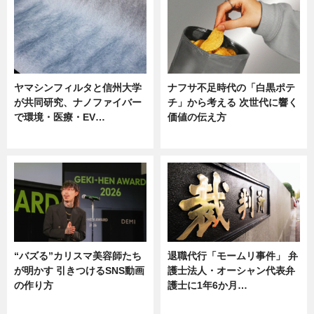
ヤマシンフィルタと信州大学
ナフサ不足時代の「白黒ポテ
が共同研究、ナノファイバー
チ」から考える 次世代に響く
で環境・医療・EV…
価値の伝え方
ニュース
ニュース
“バズる”カリスマ美容師たち
退職代行「モームリ事件」 弁
が明かす 引きつけるSNS動画
護士法人・オーシャン代表弁
の作り方
護士に1年6か月…
ニュース
ニュース