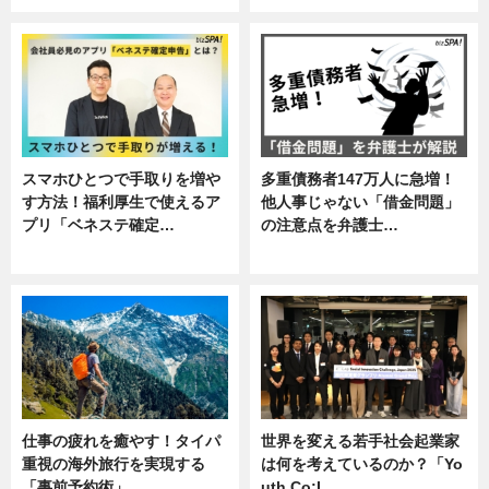
スマホひとつで手取りを増や
多重債務者147万人に急増！
す方法！福利厚生で使えるア
他人事じゃない「借金問題」
プリ「ベネステ確定…
の注意点を弁護士…
企業インタビュー
専門家インタビュー
仕事の疲れを癒やす！タイパ
世界を変える若手社会起業家
重視の海外旅行を実現する
は何を考えているのか？「Yo
「事前予約術」
uth Co:L…