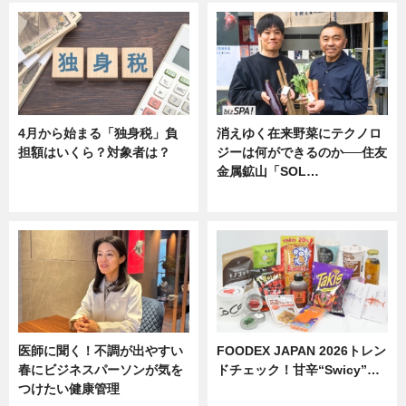
4月から始まる「独身税」負
消えゆく在来野菜にテクノロ
担額はいくら？対象者は？
ジーは何ができるのか──住友
金属鉱山「SOL…
ニュース
ニュース
医師に聞く！不調が出やすい
FOODEX JAPAN 2026トレン
春にビジネスパーソンが気を
ドチェック！甘辛“Swicy”…
つけたい健康管理
ニュース