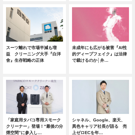
スーツ離れで市場半減も増
未成年にも広がる被害『AI性
益 クリーニング大手『白洋
的ディープフェイク』は法律
舍』生存戦略の正体
で裁けるのか│弁…
企業インタビュー
ニュース
「家庭用タバコ専用スモーク
シャネル、Google、楽天、
クリーナー」登場！“最後の分
異色キャリア社長が語る 売
煙空間”に参入し…
上ゼロECを年…