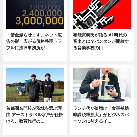
「借金減らせます」ネット広
布袋寅泰氏が語る AI 時代の
告の影 広がる債務整理トラ
音楽とは？バンタンが開校す
ブルに法律事務所が…
る音楽学校の目…
ニュース
ニュース
首都圏名門校が茨城を選ぶ理
ランチ代が倍増!?「食事補助
由 アーストラベル水戸が仕掛
非課税枠拡大」がビジネスパ
ける、教育旅行の…
ーソンに与えるイ…
ニュース
ニュース