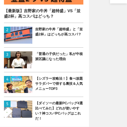
【最新版】吉野家の牛丼「超特盛」VS「並
盛2杯」高コスパはどっち？
吉野家の牛丼「超特盛」と「並
盛2杯」はどっちが高コスパ？
「普通の子供だった」私が中核
派区議になった理由
【シズラー攻略法！】食べ放題
サラダバーで得する裏技＆人気
メニューTOP3
【ダイソーの最新PCバッグ4選
比べてみた】どれが使いやす
い？神コスパPCバッグはこれ
だ！