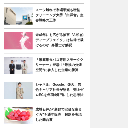
スーツ離れで市場半減も増益
クリーニング大手『白洋舍』生
存戦略の正体
未成年にも広がる被害『AI性的
ディープフェイク』は法律で裁
けるのか│弁護士が解説
「家庭用タバコ専用スモークク
リーナー」登場！“最後の分煙
空間”に参入した企業の勝算
シャネル、Google、楽天、異
色キャリア社長が語る 売上ゼ
ロECを年商4億円にした思考法
成城石井が”新鮮で安価な生ま
ぐろ”を通年販売 難題を実現
した舞台裏