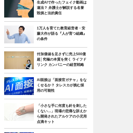
生成AIで作ったフェイク動画は
違法？ 弁護士が解説する名誉
毀損と法的責任
1万人を育てた教育経営者・安
藤大作が語る『人が育つ組織』
の条件
付加価値を足さずに売上500億
超│究極の本質を突く ライフド
リンク カンパニーの経営戦略
AI面接は「面接官ガチャ」をな
くせるか？ タレスカが挑む採
用の可能性
「小さな手に何度も針を刺した
くない…」現場の悲痛な訴えか
ら開発されたアルケアの小児用
点滴キット