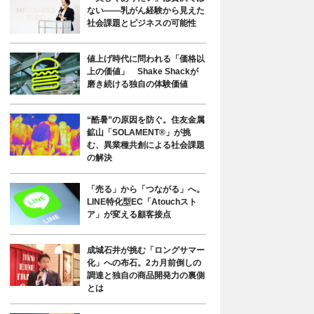
ない――乳がん経験から見えた
社会課題とビジネスの可能性
値上げ時代に問われる「価格以
上の価値」 Shake Shackが
磨き続ける独自の体験価値
“酷暑”の原因を防ぐ。住友金属
鉱山「SOLAMENT®」が挑
む、異業種共創による社会課題
の解決
「売る」から「つながる」へ。
LINE特化型EC「Atouchスト
ア」が変える顧客接点
成城石井が挑む「ロングサマー
化」への布石。2カ月前倒しの
調達と独自の商品開発力の裏側
とは