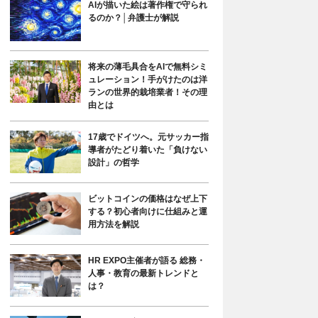
AIが描いた絵は著作権で守られ
るのか？│弁護士が解説
将来の薄毛具合をAIで無料シミ
ュレーション！手がけたのは洋
ランの世界的栽培業者！その理
由とは
17歳でドイツへ。元サッカー指
導者がたどり着いた「負けない
設計」の哲学
ビットコインの価格はなぜ上下
する？初心者向けに仕組みと運
用方法を解説
HR EXPO主催者が語る 総務・
人事・教育の最新トレンドと
は？