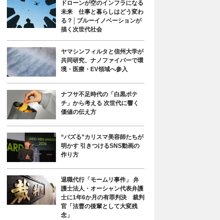
ドローンが空のインフラになる
未来 仕事と暮らしはどう変わ
る？│ブルーイノベーションが
描く次世代社会
ヤマシンフィルタと信州大学が
共同研究、ナノファイバーで環
境・医療・EV領域へ参入
ナフサ不足時代の「白黒ポテ
チ」から考える 次世代に響く
価値の伝え方
“バズる”カリスマ美容師たちが
明かす 引きつけるSNS動画の
作り方
退職代行「モームリ事件」 弁
護士法人・オーシャン代表弁護
士に1年6か月の有罪判決 裁判
官「法曹の後輩として大変残
念」