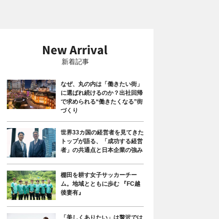
新着記事
なぜ、丸の内は「働きたい街」
に選ばれ続けるのか？出社回帰
で求められる“働きたくなる”街
づくり
世界33カ国の経営者を見てきた
トップが語る、「成功する経営
者」の共通点と日本企業の強み
棚田を耕す女子サッカーチー
ム。地域とともに歩む 『FC越
後妻有』
「美しくありたい」は贅沢では