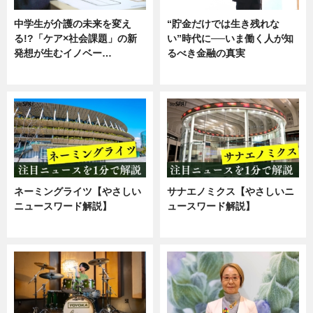
中学生が介護の未来を変え
“貯金だけでは生き残れな
る!?「ケア×社会課題」の新
い”時代に──いま働く人が知
発想が生むイノベー…
るべき金融の真実
ニュース
企業インタビュー
ネーミングライツ【やさしい
サナエノミクス【やさしいニ
ニュースワード解説】
ュースワード解説】
ニュース
ニュース