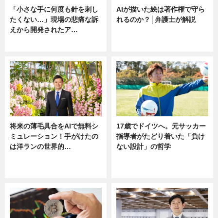
「小さな手に何度も針を刺し
AIが描いた絵は著作権で守ら
たくない…」現場の悲痛な訴
れるのか？│弁護士が解説
えから開発されたア…
ニュース
ニュース
将来の薄毛具合をAIで無料シ
17歳でドイツへ。元サッカー
ミュレーション！手がけたの
指導者がたどり着いた「負け
は洋ランの世界的…
ない設計」の哲学
ニュース
ニュース
sponsored by 河野メリクロン