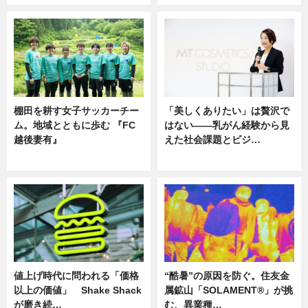
棚田を耕す女子サッカーチー
「美しくありたい」は贅沢で
ム。地域とともに歩む 『FC
はない――乳がん経験から見
越後妻有』
えた社会課題とビジ…
ニュース
ニュース
値上げ時代に問われる「価格
“酷暑”の原因を防ぐ。住友金
以上の価値」 Shake Shack
属鉱山「SOLAMENT®」が挑
が磨き続…
む、異業種…