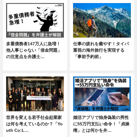
多重債務者147万人に急増！
仕事の疲れを癒やす！タイパ
他人事じゃない「借金問題」
重視の海外旅行を実現する
の注意点を弁護士…
「事前予約術」
専門家インタビュー
暮らし
世界を変える若手社会起業家
婚活アプリで独身偽装の男性
は何を考えているのか？「Yo
に55万円支払い命令！「貞操
uth Co:L…
権」とは何かを弁…