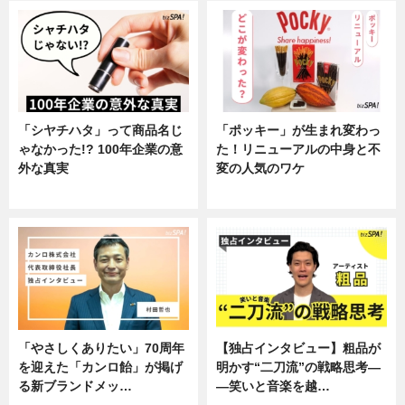
「シヤチハタ」って商品名じ
「ポッキー」が生まれ変わっ
ゃなかった!? 100年企業の意
た！リニューアルの中身と不
外な真実
変の人気のワケ
企業インタビュー
グルメ
「やさしくありたい」70周年
【独占インタビュー】粗品が
を迎えた「カンロ飴」が掲げ
明かす“二刀流”の戦略思考―
る新ブランドメッ…
―笑いと音楽を越…