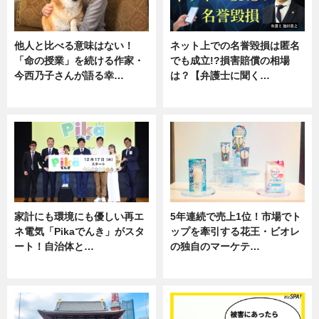
他人と比べる意味はない！
ネット上での名誉毀損は匿名
「命の授業」を続ける作家・
でも成立!?損害賠償の相場
今西乃子さんが語る幸…
は？【弁護士に聞く…
専門家インタビュー
専門家インタビュー
家計にも環境にも優しい再エ
5年連続で売上1位！市場でト
ネ電気「Pikaでんき」がスタ
ップを牽引する花王・ビオレ
ート！自治体と…
の独自のマーケテ…
ニュース
ニュース, 暮らし