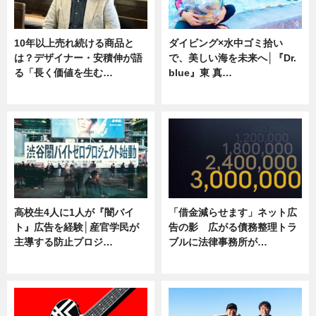
10年以上売れ続ける商品と
ダイビング×水中ゴミ拾い
は？デザイナー・安積伸が語
で、美しい海を未来へ│『Dr.
る「長く価値を生む…
blue』東 真…
ニュース
ニュース
高校生4人に1人が『闇バイ
「借金減らせます」ネット広
ト』広告を経験│産官学民が
告の影 広がる債務整理トラ
主導する防止プロジ…
ブルに法律事務所が…
ニュース
ニュース