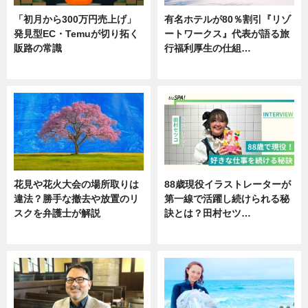
「初月から300万円売上げ」
有名ホテルが80％割引『リゾ
発見型EC・Temuが切り拓く
ートワークス』代表が語る旅
販路の常識
行福利厚生の仕組…
ニュース
ニュース
花見や花火大会の場所取りは
88歳現役イラストレーターが
違法？勝手な撤去や放置のリ
第一線で活躍し続けられる秘
スクを弁護士が解説
訣とは？田村セツ…
ニュース
専門家インタビュー