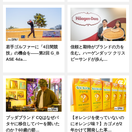
若手ゴルファーに「4日間競
信頼と期待がブランドの力を
技」の機会を——第2回 G_B
生む。ハーゲンダッツ クリス
ASE 4da…
ピーサンドが歩ん…
ニュース
ニュース
ブッダブランド CQはなぜパ
【オレンジを使っていないの
タヤに移住してバーを開いた
にオレンジ味？】カゴメが2
のか？60歳の節…
年かけて開発した革…