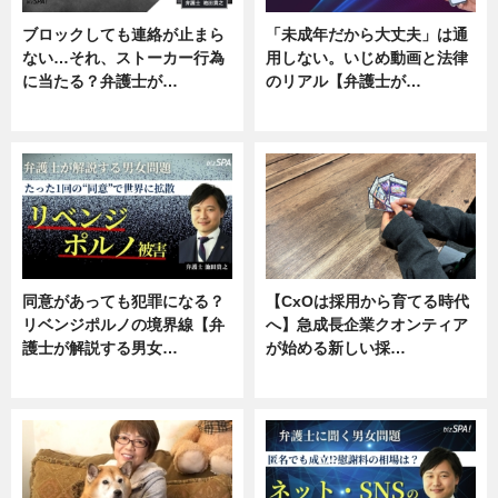
ブロックしても連絡が止まら
「未成年だから大丈夫」は通
ない…それ、ストーカー行為
用しない。いじめ動画と法律
に当たる？弁護士が…
のリアル【弁護士が…
ニュース, 専門家インタビュー
ニュース, 専門家インタビュー
同意があっても犯罪になる？
【CxOは採用から育てる時代
リベンジポルノの境界線【弁
へ】急成長企業クオンティア
護士が解説する男女…
が始める新しい採…
専門家インタビュー
ニュース