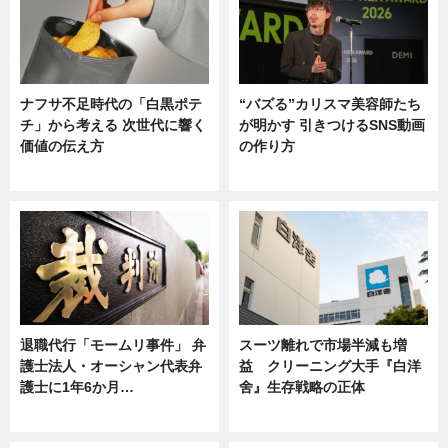
ナフサ不足時代の「白黒ポテ
“バズる”カリスマ美容師たち
チ」から考える 次世代に響く
が明かす 引きつけるSNS動画
価値の伝え方
の作り方
ニュース
ニュース
退職代行「モームリ事件」 弁
スーツ離れで市場半減も増
護士法人・オーシャン代表弁
益 クリーニング大手『白洋
護士に1年6か月…
舍』生存戦略の正体
ニュース
企業インタビュー