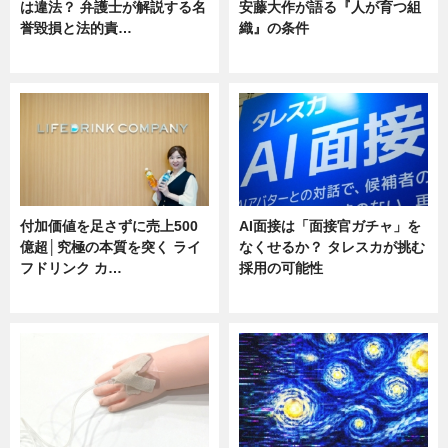
は違法？ 弁護士が解説する名
安藤大作が語る『人が育つ組
誉毀損と法的責…
織』の条件
ニュース
ニュース
付加価値を足さずに売上500
AI面接は「面接官ガチャ」を
億超│究極の本質を突く ライ
なくせるか？ タレスカが挑む
フドリンク カ…
採用の可能性
ニュース
ニュース