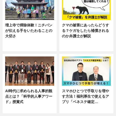
増上寺で掃除体験！ニチバン
クマの被害にあったらどうす
が伝える手をいたわることの
る？ケガをしたら補償される
大切さ
のか弁護士が解説
ニュース, 企業インタビュー, 暮ら
専門家インタビュー
し
AI時代に求められる人事的観
スマホひとつで手取りを増や
点とは？「科学的人事アワー
す方法！福利厚生で使えるア
ド」授賞式
プリ「ベネステ確定…
ニュース
企業インタビュー