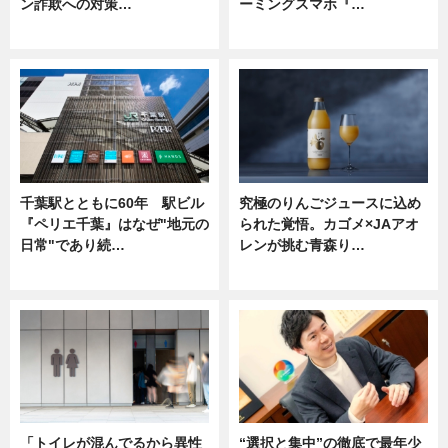
ン詐欺への対策…
ーミングスマホ『…
ニュース
ニュース
千葉駅とともに60年 駅ビル
究極のりんごジュースに込め
『ペリエ千葉』はなぜ"地元の
られた覚悟。カゴメ×JAアオ
日常"であり続…
レンが挑む青森り…
ニュース
ニュース
「トイレが混んでるから異性
“選択と集中”の徹底で最年少