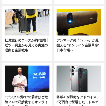
ニュース
ニュース
社員旅行のニーズが約7割増│
デンマーク発『Jabra』が見
近ツー調査から見える実施の
据える“オンライン会議革命”
理由と企業戦略
日本市場へ…
ニュース
ニュース
“デジタル慣れ”の若者ほど危
搭載AIが戦術をアドバイス。
険？AIで巧妙化するオンライ
5万円台で登場したミドルゲ