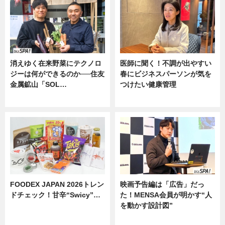
消えゆく在来野菜にテクノロ
医師に聞く！不調が出やすい
ジーは何ができるのか──住友
春にビジネスパーソンが気を
金属鉱山「SOL…
つけたい健康管理
ニュース
ニュース
FOODEX JAPAN 2026トレン
映画予告編は「広告」だっ
ドチェック！甘辛“Swicy”…
た！MENSA会員が明かす“人
を動かす設計図”
ニュース
ニュース