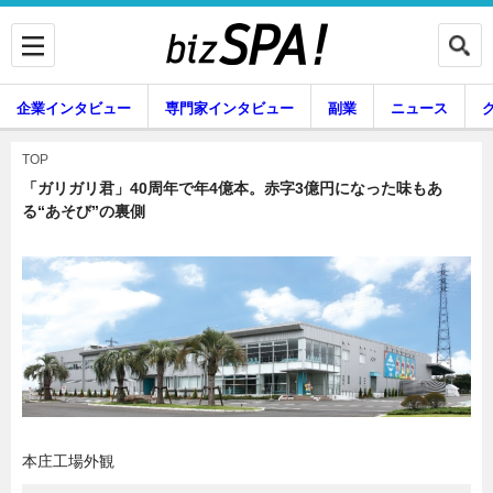
企業インタビュー
専門家インタビュー
副業
ニュース
暮らし
エンタメ
TOP
「ガリガリ君」40周年で年4億本。赤字3億円になった味もあ
る“あそび”の裏側
企業インタビュー
専門家インタビュー
副業
ニュース
グルメ
スキル
本庄工場外観