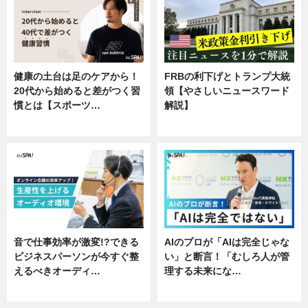
健康の土台は足のケアから！
FRBの利下げとトランプ大統
20代から始めると差がつく習
領【やさしいニュースワード
慣とは【スポーツ…
解説】
専門家インタビュー
ニュース
音で仕事効率が激変!?できる
AIのプロが「AIは完全じゃな
ビジネスパーソンが今すぐ整
い」と断言！「むしろ人が管
えるべきオーディ…
理する未来にな…
企業インタビュー
企業インタビュー