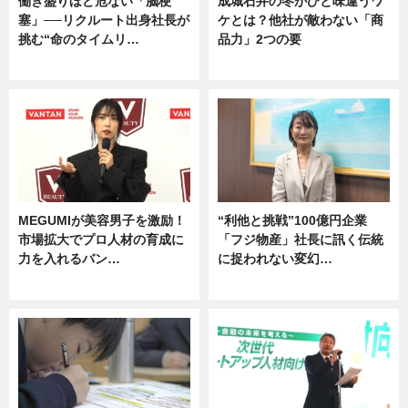
働き盛りほど危ない「脳梗
成城石井の冬がひと味違うワ
塞」──リクルート出身社長が
ケとは？他社が敵わない「商
挑む“命のタイムリ…
品力」2つの要
企業インタビュー
グルメ
MEGUMIが美容男子を激励！
“利他と挑戦”100億円企業
市場拡大でプロ人材の育成に
「フジ物産」社長に訊く伝統
力を入れるバン…
に捉われない変幻…
企業インタビュー
ニュース