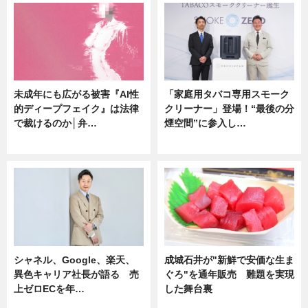
未成年にも広がる被害『AI性
「家庭用タバコ専用スモーク
的ディープフェイク』は法律
クリーナー」登場！“最後の分
で裁けるのか│弁…
煙空間”に参入し…
ニュース
ニュース
シャネル、Google、楽天、
成城石井が"新鮮で安価な生ま
異色キャリア社長が語る 売
ぐろ"を通年販売 難題を実現
上ゼロECを年…
した舞台裏