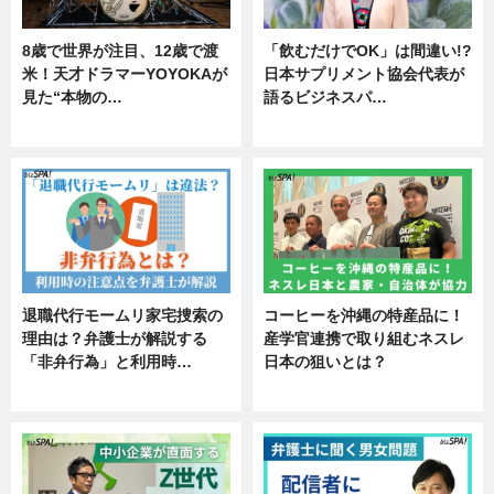
8歳で世界が注目、12歳で渡
「飲むだけでOK」は間違い!?
米！天才ドラマーYOYOKAが
日本サプリメント協会代表が
見た“本物の…
語るビジネスパ…
エンタメ
ニュース
退職代行モームリ家宅捜索の
コーヒーを沖縄の特産品に！
理由は？弁護士が解説する
産学官連携で取り組むネスレ
「非弁行為」と利用時…
日本の狙いとは？
専門家インタビュー
企業インタビュー