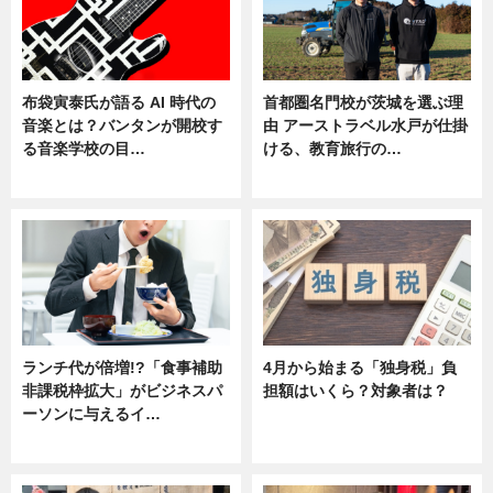
布袋寅泰氏が語る AI 時代の
首都圏名門校が茨城を選ぶ理
音楽とは？バンタンが開校す
由 アーストラベル水戸が仕掛
る音楽学校の目…
ける、教育旅行の…
ニュース
ニュース
ランチ代が倍増!?「食事補助
4月から始まる「独身税」負
非課税枠拡大」がビジネスパ
担額はいくら？対象者は？
ーソンに与えるイ…
ニュース
ニュース