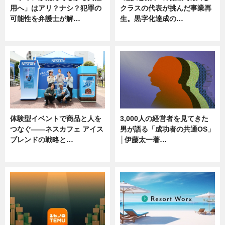
用へ」はアリ？ナシ？犯罪の
クラスの代表が挑んだ事業再
可能性を弁護士が解…
生。黒字化達成の…
ニュース, 専門家インタビュー
ニュース
体験型イベントで商品と人を
3,000人の経営者を見てきた
つなぐ――ネスカフェ アイス
男が語る「成功者の共通OS」
ブレンドの戦略と…
│伊藤太一著…
ニュース
ニュース