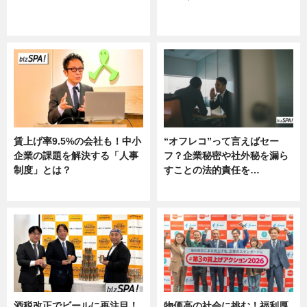
ニュース
グルメ, ニュース, 企業インタビュ
ー
賃上げ率9.5%の会社も！中小
“オフレコ”って言えばセー
企業の課題を解決する「人事
フ？企業秘密や社外秘を漏ら
制度」とは？
すことの法的責任を…
ニュース
ニュース, 専門家インタビュー
酒税改正でビールに再注目！
物価高の社会に挑む！福利厚