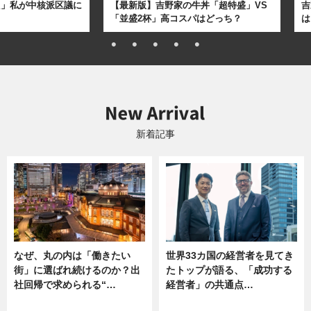
た」私が中核派区議に
【最新版】吉野家の牛丼「超特盛」VS
吉
「並盛2杯」高コスパはどっち？
は
新着記事
なぜ、丸の内は「働きたい
世界33カ国の経営者を見てき
街」に選ばれ続けるのか？出
たトップが語る、「成功する
社回帰で求められる“…
経営者」の共通点…
ニュース
ニュース