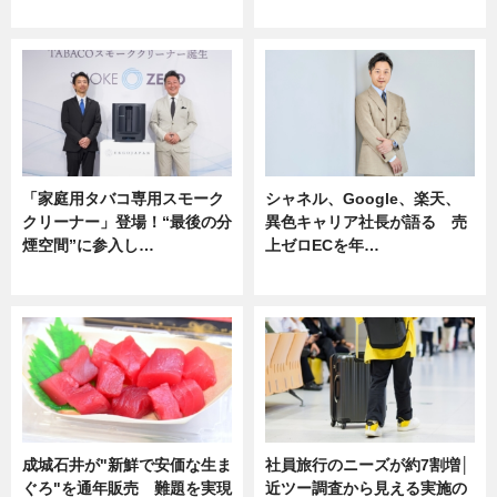
企業インタビュー
ニュース
「家庭用タバコ専用スモーク
シャネル、Google、楽天、
クリーナー」登場！“最後の分
異色キャリア社長が語る 売
煙空間”に参入し…
上ゼロECを年…
ニュース
ニュース
成城石井が"新鮮で安価な生ま
社員旅行のニーズが約7割増│
ぐろ"を通年販売 難題を実現
近ツー調査から見える実施の