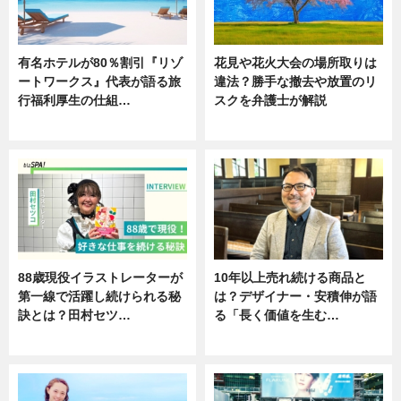
有名ホテルが80％割引『リゾ
花見や花火大会の場所取りは
ートワークス』代表が語る旅
違法？勝手な撤去や放置のリ
行福利厚生の仕組…
スクを弁護士が解説
ニュース
ニュース
88歳現役イラストレーターが
10年以上売れ続ける商品と
第一線で活躍し続けられる秘
は？デザイナー・安積伸が語
訣とは？田村セツ…
る「長く価値を生む…
専門家インタビュー
ニュース