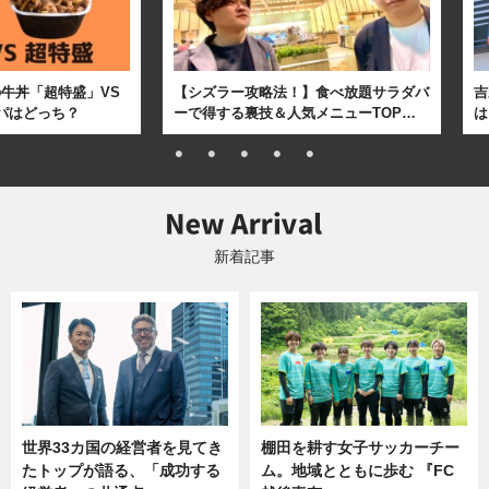
牛丼「超特盛」VS
【シズラー攻略法！】食べ放題サラダバ
吉
パはどっち？
ーで得する裏技＆人気メニューTOP…
は
新着記事
世界33カ国の経営者を見てき
棚田を耕す女子サッカーチー
たトップが語る、「成功する
ム。地域とともに歩む 『FC