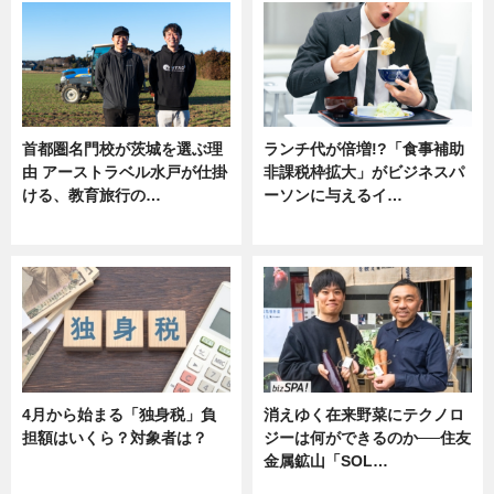
首都圏名門校が茨城を選ぶ理
ランチ代が倍増!?「食事補助
由 アーストラベル水戸が仕掛
非課税枠拡大」がビジネスパ
ける、教育旅行の…
ーソンに与えるイ…
ニュース
ニュース
4月から始まる「独身税」負
消えゆく在来野菜にテクノロ
担額はいくら？対象者は？
ジーは何ができるのか──住友
金属鉱山「SOL…
ニュース
ニュース