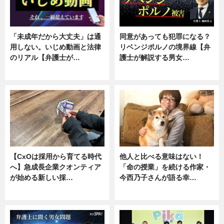
「未成年だから大丈夫」は通
同意があっても犯罪になる？
用しない。いじめ動画と法律
リベンジポルノの境界線【弁
のリアル【弁護士が…
護士が解説する男女…
ニュース, 専門家インタビュー
専門家インタビュー
【CxOは採用から育てる時代
他人と比べる意味はない！
へ】急成長企業クオンティア
「命の授業」を続ける作家・
が始める新しい採…
今西乃子さんが語る幸…
ニュース
専門家インタビュー