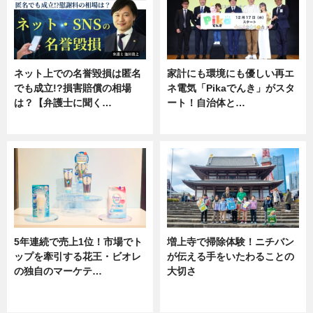
ネット上での名誉毀損は匿名
家計にも環境にも優しい再エ
でも成立!?損害賠償の相場
ネ電気「Pikaでんき」がスタ
は？【弁護士に聞く…
ート！自治体と…
専門家インタビュー
ニュース
5年連続で売上1位！市場でト
増上寺で掃除体験！ニチバン
ップを牽引する花王・ビオレ
が伝える手をいたわることの
の独自のマーケテ…
大切さ
ニュース, 暮らし
ニュース, 企業インタビュー, 暮ら
し