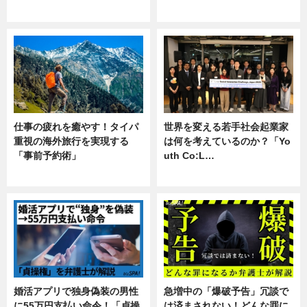
企業インタビュー
専門家インタビュー
仕事の疲れを癒やす！タイパ
世界を変える若手社会起業家
重視の海外旅行を実現する
は何を考えているのか？「Yo
「事前予約術」
uth Co:L…
暮らし
スキル
婚活アプリで独身偽装の男性
急増中の「爆破予告」冗談で
に55万円支払い命令！「貞操
は済まされない！どんな罪に