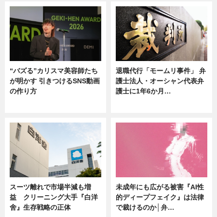
“バズる”カリスマ美容師たち
退職代行「モームリ事件」 弁
が明かす 引きつけるSNS動画
護士法人・オーシャン代表弁
の作り方
護士に1年6か月…
ニュース
ニュース
スーツ離れで市場半減も増
未成年にも広がる被害『AI性
益 クリーニング大手『白洋
的ディープフェイク』は法律
舍』生存戦略の正体
で裁けるのか│弁…