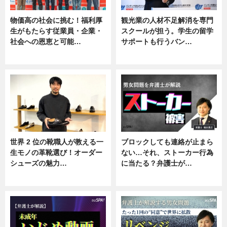
物価高の社会に挑む！福利厚
観光業の人材不足解消を専門
生がもたらす従業員・企業・
スクールが担う。学生の留学
社会への恩恵と可能…
サポートも行うバン…
ニュース
ニュース, 企業インタビュー
世界 2 位の靴職人が教える一
ブロックしても連絡が止まら
生モノの革靴選び！オーダー
ない…それ、ストーカー行為
シューズの魅力…
に当たる？弁護士が…
ニュース, 専門家インタビュー
ニュース, 専門家インタビュー