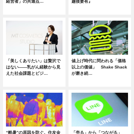
経営者」の共通点…
越後妻有』
ニュース
ニュース
「美しくありたい」は贅沢で
値上げ時代に問われる「価格
はない――乳がん経験から見
以上の価値」 Shake Shack
えた社会課題とビジ…
が磨き続…
ニュース
ニュース
“酷暑”の原因を防ぐ。住友金
「売る」から「つながる」