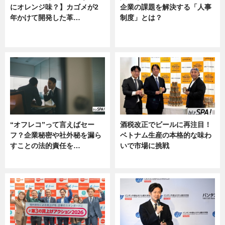
にオレンジ味？】カゴメが2
企業の課題を解決する「人事
年かけて開発した革…
制度」とは？
グルメ, ニュース, 企業インタビュ
ニュース
ー
“オフレコ”って言えばセー
酒税改正でビールに再注目！
フ？企業秘密や社外秘を漏ら
ベトナム生産の本格的な味わ
すことの法的責任を…
いで市場に挑戦
ニュース, 専門家インタビュー
ニュース