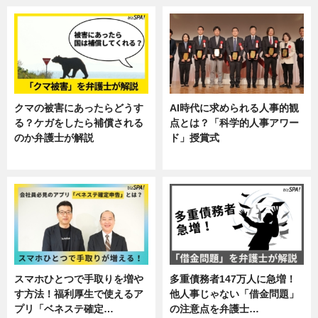
クマの被害にあったらどうす
AI時代に求められる人事的観
る？ケガをしたら補償される
点とは？「科学的人事アワー
のか弁護士が解説
ド」授賞式
専門家インタビュー
ニュース
スマホひとつで手取りを増や
多重債務者147万人に急増！
す方法！福利厚生で使えるア
他人事じゃない「借金問題」
プリ「ベネステ確定…
の注意点を弁護士…