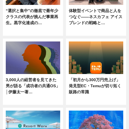
“選択と集中”の徹底で最年少
体験型イベントで商品と人を
クラスの代表が挑んだ事業再
つなぐ――ネスカフェ アイス
生。黒字化達成の…
ブレンドの戦略と…
ニュース
ニュース
3,000人の経営者を見てきた
「初月から300万円売上げ」
男が語る「成功者の共通OS」
発見型EC・Temuが切り拓く
│伊藤太一著…
販路の常識
ニュース
ニュース