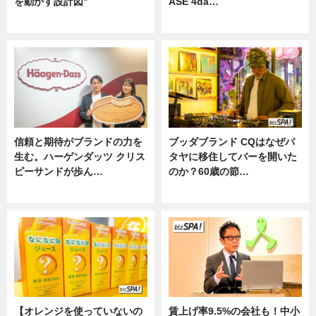
を動かす設計図”
ASE 4da…
ニュース
ニュース
信頼と期待がブランドの力を
ブッダブランド CQはなぜパ
生む。ハーゲンダッツ クリス
タヤに移住してバーを開いた
ピーサンドが歩ん…
のか？60歳の節…
ニュース
ニュース
【オレンジを使っていないの
賃上げ率9.5%の会社も！中小