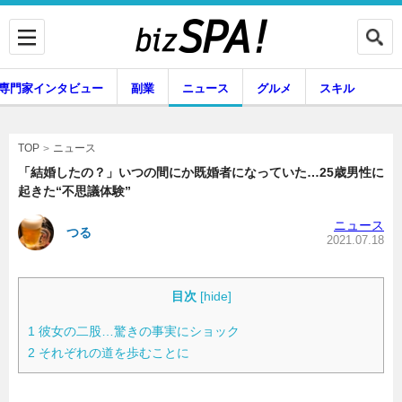
専門家インタビュー
副業
ニュース
グルメ
スキル
ニュース
TOP
「結婚したの？」いつの間にか既婚者になっていた…25歳男性に
起きた“不思議体験”
企業インタビュー
専門家インタビュー
ニュース
つる
2021.07.18
副業
ニュース
目次
[
hide
]
1
彼女の二股…驚きの事実にショック
2
それぞれの道を歩むことに
グルメ
スキル