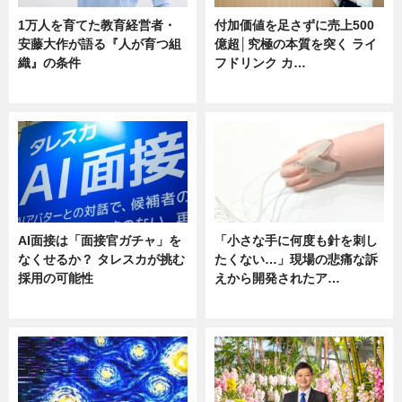
1万人を育てた教育経営者・
付加価値を足さずに売上500
安藤大作が語る『人が育つ組
億超│究極の本質を突く ライ
織』の条件
フドリンク カ…
ニュース
ニュース
AI面接は「面接官ガチャ」を
「小さな手に何度も針を刺し
なくせるか？ タレスカが挑む
たくない…」現場の悲痛な訴
採用の可能性
えから開発されたア…
ニュース
ニュース