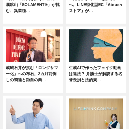
属鉱山「SOLAMENT®」が挑
へ。LINE特化型EC「Atouch
む、異業種…
ストア」が…
ニュース
ニュース
成城石井が挑む「ロングサマ
生成AIで作ったフェイク動画
ー化」への布石。2カ月前倒
は違法？ 弁護士が解説する名
しの調達と独自の商…
誉毀損と法的責…
ニュース
ニュース