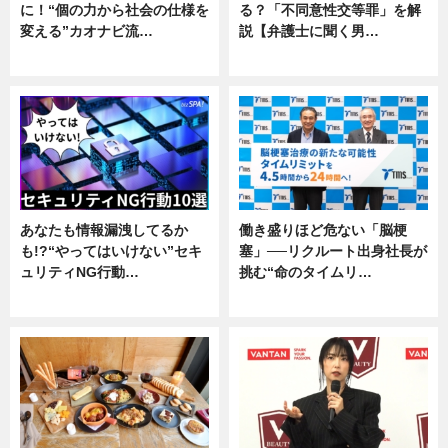
に！“個の力から社会の仕様を
る？「不同意性交等罪」を解
変える”カオナビ流…
説【弁護士に聞く男…
企業インタビュー
専門家インタビュー
あなたも情報漏洩してるか
働き盛りほど危ない「脳梗
も!?“やってはいけない”セキ
塞」──リクルート出身社長が
ュリティNG行動…
挑む“命のタイムリ…
専門家インタビュー
企業インタビュー