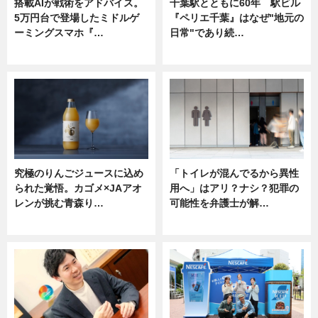
搭載AIが戦術をアドバイス。
千葉駅とともに60年 駅ビル
5万円台で登場したミドルゲ
『ペリエ千葉』はなぜ"地元の
ーミングスマホ『…
日常"であり続…
ニュース
ニュース
究極のりんごジュースに込め
「トイレが混んでるから異性
られた覚悟。カゴメ×JAアオ
用へ」はアリ？ナシ？犯罪の
レンが挑む青森り…
可能性を弁護士が解…
ニュース
ニュース, 専門家インタビュー