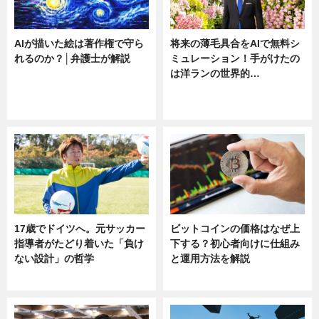
AIが描いた絵は著作権で守ら
将来の薄毛具合をAIで無料シ
れるのか？│弁護士が解説
ミュレーション！手がけたの
は洋ランの世界的…
ニュース
ニュース
sponsored by 河野メリクロン
17歳でドイツへ。元サッカー
ビットコインの価格はなぜ上
指導者がたどり着いた「負け
下する？初心者向けに仕組み
ない設計」の哲学
と運用方法を解説
ニュース
ニュース