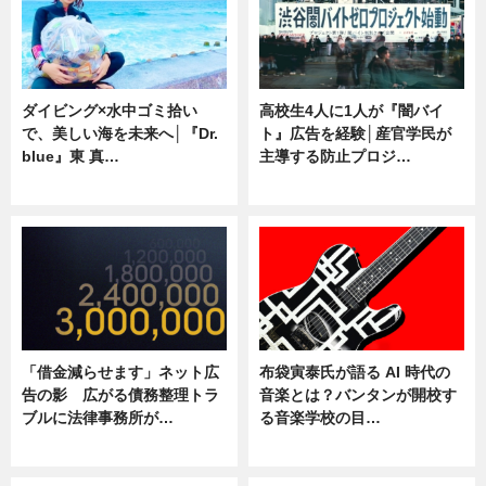
ダイビング×水中ゴミ拾い
高校生4人に1人が『闇バイ
で、美しい海を未来へ│『Dr.
ト』広告を経験│産官学民が
blue』東 真…
主導する防止プロジ…
ニュース
ニュース
「借金減らせます」ネット広
布袋寅泰氏が語る AI 時代の
告の影 広がる債務整理トラ
音楽とは？バンタンが開校す
ブルに法律事務所が…
る音楽学校の目…
ニュース
ニュース