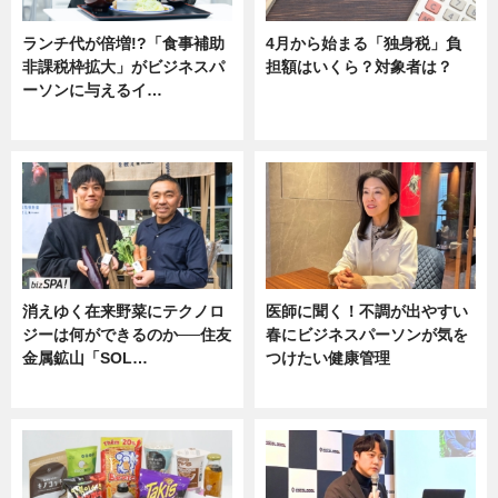
ランチ代が倍増!?「食事補助
4月から始まる「独身税」負
非課税枠拡大」がビジネスパ
担額はいくら？対象者は？
ーソンに与えるイ…
ニュース
ニュース
消えゆく在来野菜にテクノロ
医師に聞く！不調が出やすい
ジーは何ができるのか──住友
春にビジネスパーソンが気を
金属鉱山「SOL…
つけたい健康管理
ニュース
ニュース