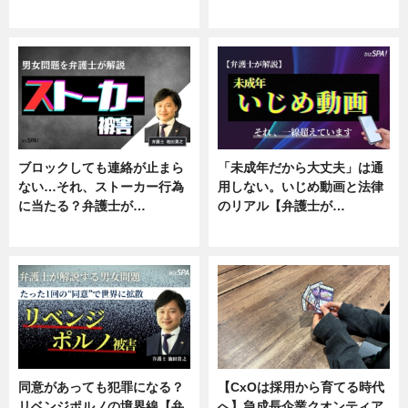
ニュース, 企業インタビュー
ニュース, 専門家インタビュー
ブロックしても連絡が止まら
「未成年だから大丈夫」は通
ない…それ、ストーカー行為
用しない。いじめ動画と法律
に当たる？弁護士が…
のリアル【弁護士が…
ニュース, 専門家インタビュー
ニュース, 専門家インタビュー
同意があっても犯罪になる？
【CxOは採用から育てる時代
リベンジポルノの境界線【弁
へ】急成長企業クオンティア