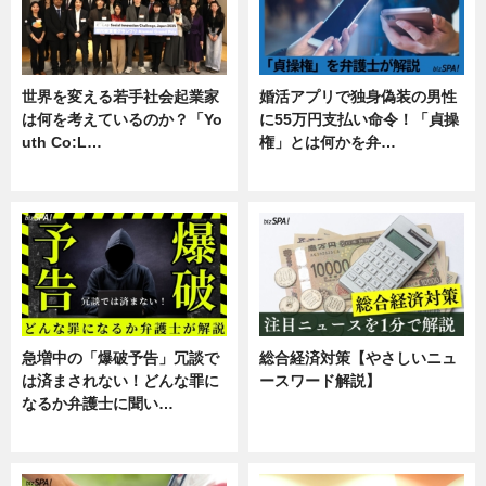
世界を変える若手社会起業家
婚活アプリで独身偽装の男性
は何を考えているのか？「Yo
に55万円支払い命令！「貞操
uth Co:L…
権」とは何かを弁…
スキル
専門家インタビュー
急増中の「爆破予告」冗談で
総合経済対策【やさしいニュ
は済まされない！どんな罪に
ースワード解説】
なるか弁護士に聞い…
ニュース
専門家インタビュー