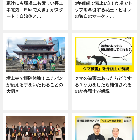
家計にも環境にも優しい再エ
5年連続で売上1位！市場でト
ネ電気「Pikaでんき」がスタ
ップを牽引する花王・ビオレ
ート！自治体と…
の独自のマーケテ…
ニュース
ニュース, 暮らし
増上寺で掃除体験！ニチバン
クマの被害にあったらどうす
が伝える手をいたわることの
る？ケガをしたら補償される
大切さ
のか弁護士が解説
ニュース, 企業インタビュー, 暮ら
専門家インタビュー
し