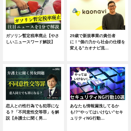
ガソリン暫定税率廃止【やさ
29歳で新規事業の責任者
しいニュースワード解説】
に！“個の力から社会の仕様を
変える”カオナビ流…
ニュース
企業インタビュー
恋人との性行為でも犯罪にな
あなたも情報漏洩してるか
る？「不同意性交等罪」を解
も!?“やってはいけない”セキ
説【弁護士に聞く男…
ュリティNG行動…
専門家インタビュー
専門家インタビュー