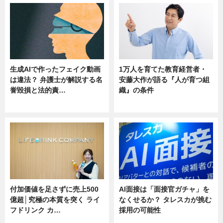
生成AIで作ったフェイク動画
1万人を育てた教育経営者・
は違法？ 弁護士が解説する名
安藤大作が語る『人が育つ組
誉毀損と法的責…
織』の条件
ニュース
ニュース
付加価値を足さずに売上500
AI面接は「面接官ガチャ」を
億超│究極の本質を突く ライ
なくせるか？ タレスカが挑む
フドリンク カ…
採用の可能性