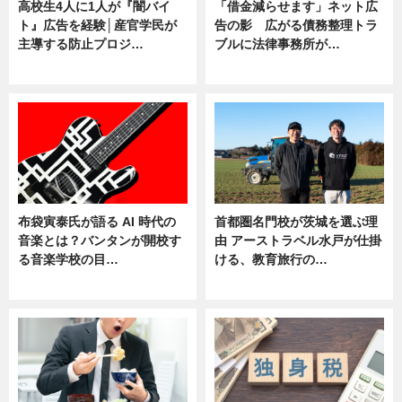
高校生4人に1人が『闇バイ
「借金減らせます」ネット広
ト』広告を経験│産官学民が
告の影 広がる債務整理トラ
主導する防止プロジ…
ブルに法律事務所が…
ニュース
ニュース
布袋寅泰氏が語る AI 時代の
首都圏名門校が茨城を選ぶ理
音楽とは？バンタンが開校す
由 アーストラベル水戸が仕掛
る音楽学校の目…
ける、教育旅行の…
ニュース
ニュース