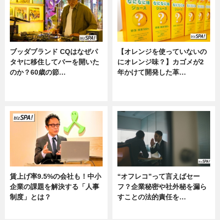
ブッダブランド CQはなぜパ
【オレンジを使っていないの
タヤに移住してバーを開いた
にオレンジ味？】カゴメが2
のか？60歳の節…
年かけて開発した革…
ニュース
グルメ, ニュース, 企業インタビュ
ー
賃上げ率9.5%の会社も！中小
“オフレコ”って言えばセー
企業の課題を解決する「人事
フ？企業秘密や社外秘を漏ら
制度」とは？
すことの法的責任を…
ニュース
ニュース, 専門家インタビュー