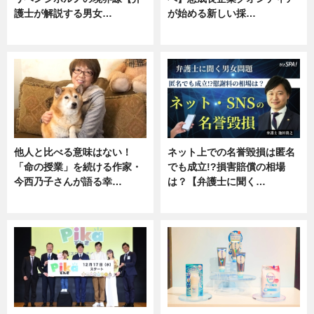
護士が解説する男女…
が始める新しい採…
専門家インタビュー
ニュース
他人と比べる意味はない！
ネット上での名誉毀損は匿名
「命の授業」を続ける作家・
でも成立!?損害賠償の相場
今西乃子さんが語る幸…
は？【弁護士に聞く…
専門家インタビュー
専門家インタビュー