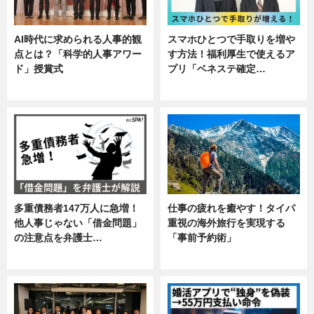
AI時代に求められる人事的観
スマホひとつで手取りを増や
点とは？「科学的人事アワー
す方法！福利厚生で使えるア
ド」授賞式
プリ「ベネステ確定…
ニュース
企業インタビュー
多重債務者147万人に急増！
仕事の疲れを癒やす！タイパ
他人事じゃない「借金問題」
重視の海外旅行を実現する
の注意点を弁護士…
「事前予約術」
専門家インタビュー
暮らし