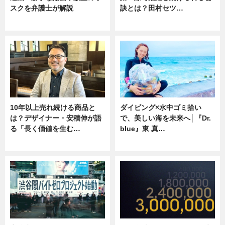
スクを弁護士が解説
訣とは？田村セツ…
ニュース
専門家インタビュー
10年以上売れ続ける商品と
ダイビング×水中ゴミ拾い
は？デザイナー・安積伸が語
で、美しい海を未来へ│『Dr.
る「長く価値を生む…
blue』東 真…
ニュース
ニュース