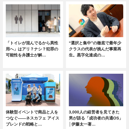
「トイレが混んでるから異性
“選択と集中”の徹底で最年少
用へ」はアリ？ナシ？犯罪の
クラスの代表が挑んだ事業再
可能性を弁護士が解…
生。黒字化達成の…
ニュース, 専門家インタビュー
ニュース
体験型イベントで商品と人を
3,000人の経営者を見てきた
つなぐ――ネスカフェ アイス
男が語る「成功者の共通OS」
ブレンドの戦略と…
│伊藤太一著…