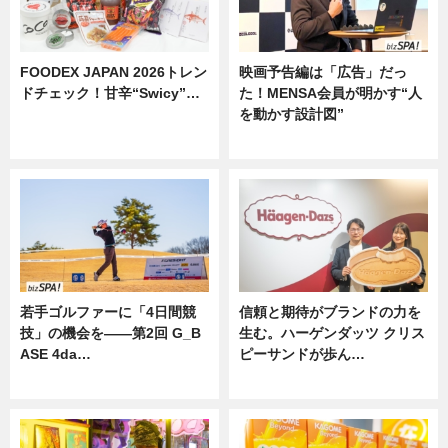
FOODEX JAPAN 2026トレン
映画予告編は「広告」だっ
ドチェック！甘辛“Swicy”…
た！MENSA会員が明かす“人
を動かす設計図”
ニュース
ニュース
若手ゴルファーに「4日間競
信頼と期待がブランドの力を
技」の機会を——第2回 G_B
生む。ハーゲンダッツ クリス
ASE 4da…
ピーサンドが歩ん…
ニュース
ニュース