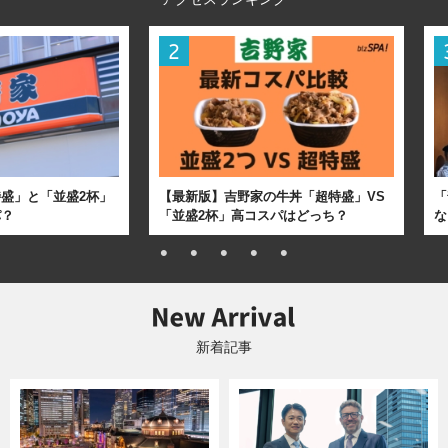
盛」と「並盛2杯」
【最新版】吉野家の牛丼「超特盛」VS
「
パ？
「並盛2杯」高コスパはどっち？
な
新着記事