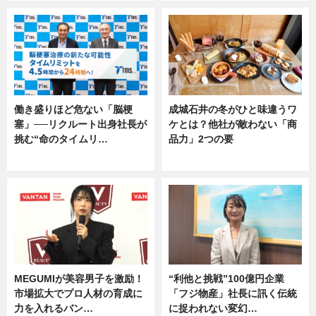
働き盛りほど危ない「脳梗
成城石井の冬がひと味違うワ
塞」──リクルート出身社長が
ケとは？他社が敵わない「商
挑む“命のタイムリ…
品力」2つの要
企業インタビュー
グルメ
MEGUMIが美容男子を激励！
“利他と挑戦”100億円企業
市場拡大でプロ人材の育成に
「フジ物産」社長に訊く伝統
力を入れるバン…
に捉われない変幻…