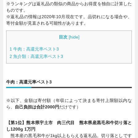
※ランキングは返礼品の類似の商品からお得度を独自に計算した
ものです。
※返礼品の情報は2020年10月現在です。品切れになる場合や、
寄付金額が見直される可能性があります。
目次
[
hide
]
1
牛肉：高還元率ベスト3
2
魚介類：高還元率ベスト3
牛肉：高還元率ベスト3
※以下、金額は寄付額（年収によって決まる寄付上限額以内な
ら、
自己負担は合計2000円
だけです）
【第1位】熊本県宇土市 肉三代目 熊本県産黒毛和牛切り落と
し1200g 1万円
熊本産の黒毛和牛が1kg以上もらえる返礼品。切り落としです