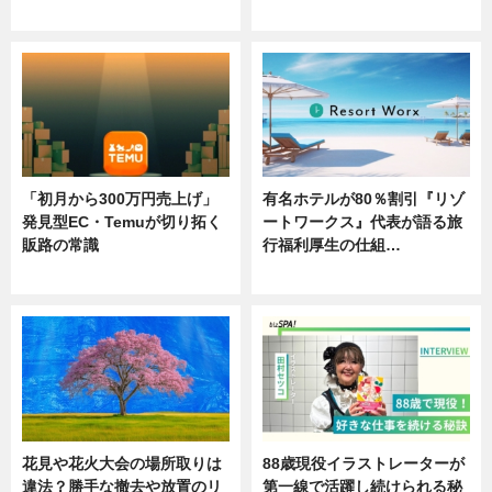
ニュース
ニュース
「初月から300万円売上げ」
有名ホテルが80％割引『リゾ
発見型EC・Temuが切り拓く
ートワークス』代表が語る旅
販路の常識
行福利厚生の仕組…
ニュース
ニュース
花見や花火大会の場所取りは
88歳現役イラストレーターが
違法？勝手な撤去や放置のリ
第一線で活躍し続けられる秘