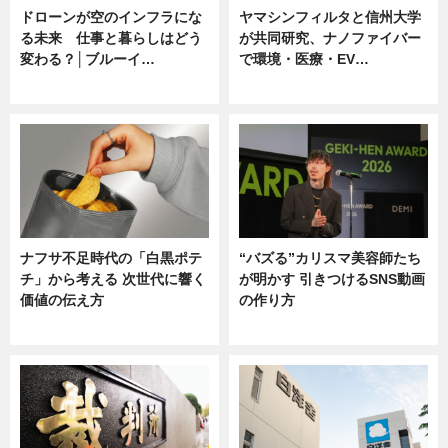
ドローンが空のインフラにな
ヤマシンフィルタと信州大学
る未来 仕事と暮らしはどう
が共同研究、ナノファイバー
変わる？│ブルーイ…
で環境・医療・EV…
ニュース
ニュース
ナフサ不足時代の「白黒ポテ
“バズる”カリスマ美容師たち
チ」から考える 次世代に響く
が明かす 引きつけるSNS動画
価値の伝え方
の作り方
ニュース
ニュース