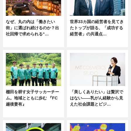
なぜ、丸の内は「働きたい
世界33カ国の経営者を見てき
街」に選ばれ続けるのか？出
たトップが語る、「成功する
社回帰で求められる“…
経営者」の共通点…
ニュース
ニュース
棚田を耕す女子サッカーチー
「美しくありたい」は贅沢で
ム。地域とともに歩む 『FC
はない――乳がん経験から見
越後妻有』
えた社会課題とビジ…
ニュース
ニュース