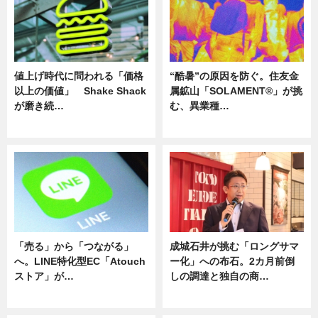
値上げ時代に問われる「価格
“酷暑”の原因を防ぐ。住友金
以上の価値」 Shake Shack
属鉱山「SOLAMENT®」が挑
が磨き続…
む、異業種…
ニュース
ニュース
「売る」から「つながる」
成城石井が挑む「ロングサマ
へ。LINE特化型EC「Atouch
ー化」への布石。2カ月前倒
ストア」が…
しの調達と独自の商…
ニュース
ニュース