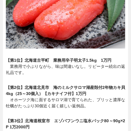
【第1位】北海道古平町 業務用辛子明太子1.5kg 1万円
業務用で小ぶりながら、味は間違いなし。リピーター続出の返
礼品です。
【第2位】北海道北見市 海のミルクサロマ湖産殻付2年物カキ貝
4kg（25～30個入）【カキナイフ付】1万円
オホーツク海に面するサロマ湖で育てられた、プリッと濃厚な
牡蠣がたっぷり30個近く届く嬉しい返例品。
【第3位】北海道根室市 エゾバフンウニ塩水パック80～90g×2
P 1万2000円