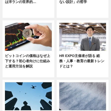
は洋ランの世界的…
ない設計」の哲学
ニュース
ニュース
sponsored by 河野メリクロン
ビットコインの価格はなぜ上
HR EXPO主催者が語る 総
下する？初心者向けに仕組み
務・人事・教育の最新トレン
と運用方法を解説
ドとは？
ニュース
ニュース