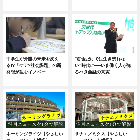
企業インタビュー
ニュース
中学生が介護の未来を変え
“貯金だけでは生き残れな
る!?「ケア×社会課題」の新
い”時代に──いま働く人が知
発想が生むイノベー…
るべき金融の真実
ニュース
企業インタビュー
ネーミングライツ【やさしい
サナエノミクス【やさしいニ