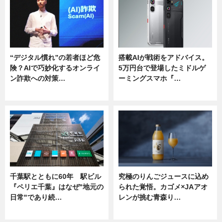
“デジタル慣れ”の若者ほど危
搭載AIが戦術をアドバイス。
険？AIで巧妙化するオンライ
5万円台で登場したミドルゲ
ン詐欺への対策…
ーミングスマホ『…
ニュース
ニュース
千葉駅とともに60年 駅ビル
究極のりんごジュースに込め
『ペリエ千葉』はなぜ"地元の
られた覚悟。カゴメ×JAアオ
日常"であり続…
レンが挑む青森り…
ニュース
ニュース