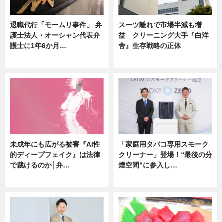
退職代行「モームリ事件」 弁
スーツ離れで市場半減も増
護士法人・オーシャン代表弁
益 クリーニング大手『白洋
護士に1年6か月…
舍』生存戦略の正体
ニュース
企業インタビュー
未成年にも広がる被害『AI性
「家庭用タバコ専用スモーク
的ディープフェイク』は法律
クリーナー」登場！“最後の分
で裁けるのか│弁…
煙空間”に参入し…
ニュース
ニュース