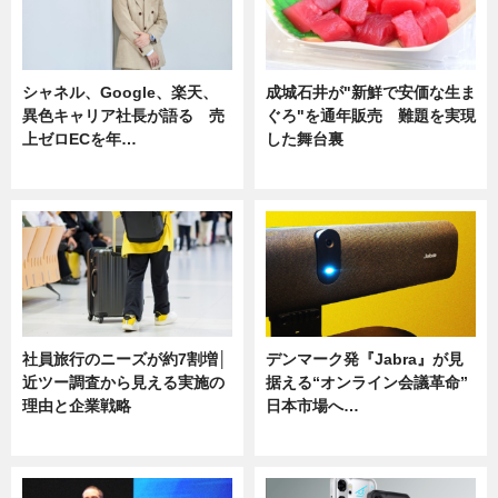
シャネル、Google、楽天、
成城石井が"新鮮で安価な生ま
異色キャリア社長が語る 売
ぐろ"を通年販売 難題を実現
上ゼロECを年…
した舞台裏
ニュース
ニュース
社員旅行のニーズが約7割増│
デンマーク発『Jabra』が見
近ツー調査から見える実施の
据える“オンライン会議革命”
理由と企業戦略
日本市場へ…
ニュース
ニュース