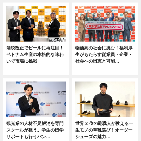
酒税改正でビールに再注目！
物価高の社会に挑む！福利厚
ベトナム生産の本格的な味わ
生がもたらす従業員・企業・
いで市場に挑戦
社会への恩恵と可能…
ニュース
ニュース
観光業の人材不足解消を専門
世界 2 位の靴職人が教える一
スクールが担う。学生の留学
生モノの革靴選び！オーダー
サポートも行うバン…
シューズの魅力…