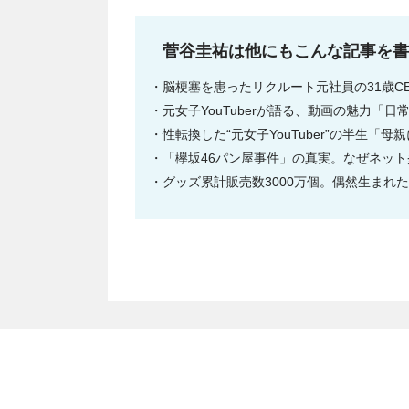
菅谷圭祐は他にもこんな記事を書
脳梗塞を患ったリクルート元社員の31歳C
元女子YouTuberが語る、動画の魅力「
性転換した“元女子YouTuber”の半生「
「欅坂46パン屋事件」の真実。なぜネッ
グッズ累計販売数3000万個。偶然生まれ