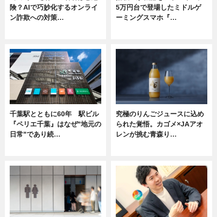
険？AIで巧妙化するオンライ
5万円台で登場したミドルゲ
ン詐欺への対策…
ーミングスマホ『…
ニュース
ニュース
千葉駅とともに60年 駅ビル
究極のりんごジュースに込め
『ペリエ千葉』はなぜ"地元の
られた覚悟。カゴメ×JAアオ
日常"であり続…
レンが挑む青森り…
ニュース
ニュース