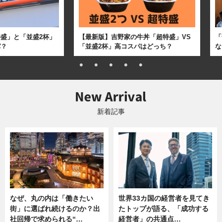
盛」と「並盛2杯」
【最新版】吉野家の牛丼「超特盛」VS
「
パ？
「並盛2杯」高コスパはどっち？
な
新着記事
なぜ、丸の内は「働きたい
世界33カ国の経営者を見てき
街」に選ばれ続けるのか？出
たトップが語る、「成功する
社回帰で求められる“…
経営者」の共通点…