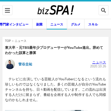
専門家インタビュー
副業
ニュース
グルメ
スキル
ニュース
TOP
東大卒・元TBS最年少プロデューサーがYouTube進出。辞めて
わかった誤算と勝算
企業インタビュー
専門家インタビュー
ニュース
菅谷圭祐
2020.10.26
テレビに出演している芸能人がYouTuberになるという流れも
副業
ニュース
珍しいものではなくなりました。多くの芸能人が自分のYouTube
チャンネルを持ち、日々動画を配信しています。この流れは出演
する人だけに留まらず、番組を企画する人や制作する人でも同様
なのかもしれません。
グルメ
スキル