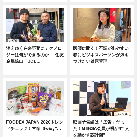
消えゆく在来野菜にテクノロ
医師に聞く！不調が出やすい
ジーは何ができるのか──住友
春にビジネスパーソンが気を
金属鉱山「SOL…
つけたい健康管理
ニュース
ニュース
FOODEX JAPAN 2026トレン
映画予告編は「広告」だっ
ドチェック！甘辛“Swicy”…
た！MENSA会員が明かす“人
を動かす設計図”