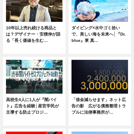
10年以上売れ続ける商品と
ダイビング×水中ゴミ拾い
は？デザイナー・安積伸が語
で、美しい海を未来へ│『Dr.
る「長く価値を生む…
blue』東 真…
ニュース
ニュース
高校生4人に1人が『闇バイ
「借金減らせます」ネット広
ト』広告を経験│産官学民が
告の影 広がる債務整理トラ
主導する防止プロジ…
ブルに法律事務所が…
ニュース
ニュース