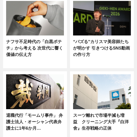
ナフサ不足時代の「白黒ポテ
“バズる”カリスマ美容師たち
チ」から考える 次世代に響く
が明かす 引きつけるSNS動画
価値の伝え方
の作り方
ニュース
ニュース
退職代行「モームリ事件」 弁
スーツ離れで市場半減も増
護士法人・オーシャン代表弁
益 クリーニング大手『白洋
護士に1年6か月…
舍』生存戦略の正体
ニュース
企業インタビュー