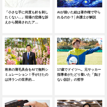
「小さな手に何度も針を刺し
AIが描いた絵は著作権で守ら
たくない…」現場の悲痛な訴
れるのか？│弁護士が解説
えから開発されたア…
ニュース
ニュース
将来の薄毛具合をAIで無料シ
17歳でドイツへ。元サッカー
ミュレーション！手がけたの
指導者がたどり着いた「負け
は洋ランの世界的…
ない設計」の哲学
ニュース
ニュース
sponsored by 河野メリクロン