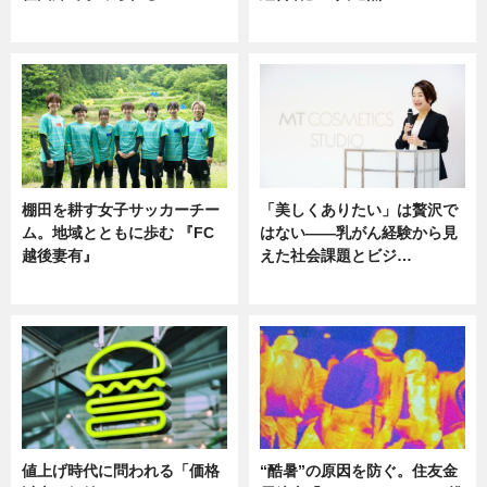
ニュース
ニュース
棚田を耕す女子サッカーチー
「美しくありたい」は贅沢で
ム。地域とともに歩む 『FC
はない――乳がん経験から見
越後妻有』
えた社会課題とビジ…
ニュース
ニュース
値上げ時代に問われる「価格
“酷暑”の原因を防ぐ。住友金