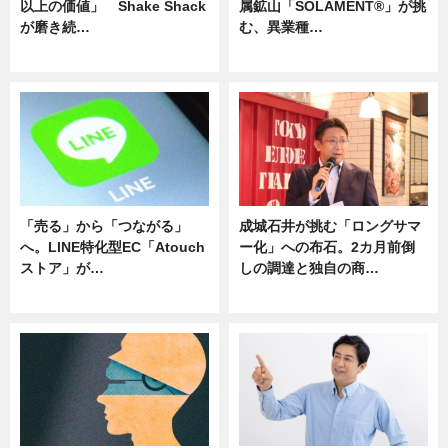
以上の価値」 Shake Shack
属鉱山「SOLAMENT®」が挑
が磨き続…
む、異業種…
ニュース
ニュース
「売る」から「つながる」
成城石井が挑む「ロングサマ
へ。LINE特化型EC「Atouch
ー化」への布石。2カ月前倒
ストア」が…
しの調達と独自の商…
ニュース
ニュース