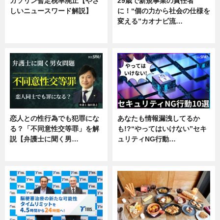
ガソリン暫定税率廃止【やさ
29歳で新規事業の責任者
しいニュースワード解説】
に！“個の力から社会の仕様を
変える”カオナビ流…
ニュース
企業インタビュー
恋人との性行為でも犯罪にな
あなたも情報漏洩してるか
る？「不同意性交等罪」を解
も!?“やってはいけない”セキ
説【弁護士に聞く男…
ュリティNG行動…
専門家インタビュー
専門家インタビュー