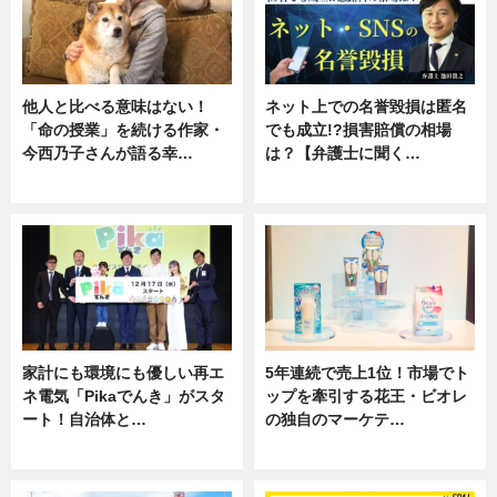
他人と比べる意味はない！
ネット上での名誉毀損は匿名
「命の授業」を続ける作家・
でも成立!?損害賠償の相場
今西乃子さんが語る幸…
は？【弁護士に聞く…
専門家インタビュー
専門家インタビュー
家計にも環境にも優しい再エ
5年連続で売上1位！市場でト
ネ電気「Pikaでんき」がスタ
ップを牽引する花王・ビオレ
ート！自治体と…
の独自のマーケテ…
ニュース
ニュース, 暮らし