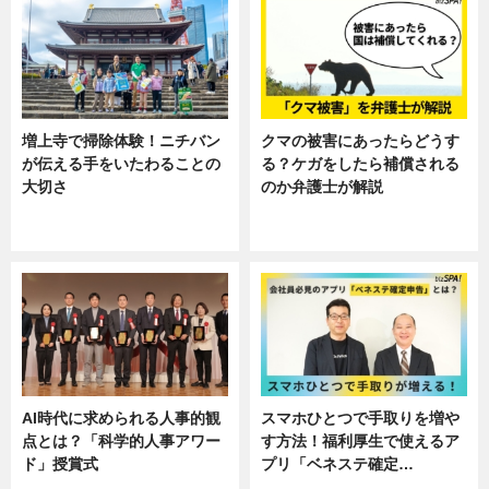
増上寺で掃除体験！ニチバン
クマの被害にあったらどうす
が伝える手をいたわることの
る？ケガをしたら補償される
大切さ
のか弁護士が解説
ニュース, 企業インタビュー, 暮ら
専門家インタビュー
し
AI時代に求められる人事的観
スマホひとつで手取りを増や
点とは？「科学的人事アワー
す方法！福利厚生で使えるア
ド」授賞式
プリ「ベネステ確定…