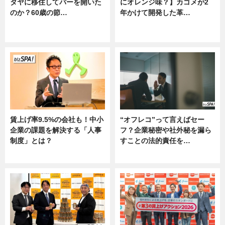
タヤに移住してバーを開いた
にオレンジ味？】カゴメが2
のか？60歳の節…
年かけて開発した革…
ニュース
グルメ, ニュース, 企業インタビュ
ー
賃上げ率9.5%の会社も！中小
“オフレコ”って言えばセー
企業の課題を解決する「人事
フ？企業秘密や社外秘を漏ら
制度」とは？
すことの法的責任を…
ニュース
ニュース, 専門家インタビュー