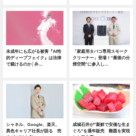
未成年にも広がる被害『AI性
「家庭用タバコ専用スモーク
的ディープフェイク』は法律
クリーナー」登場！“最後の分
で裁けるのか│弁…
煙空間”に参入し…
ニュース
ニュース
シャネル、Google、楽天、
成城石井が"新鮮で安価な生ま
異色キャリア社長が語る 売
ぐろ"を通年販売 難題を実現