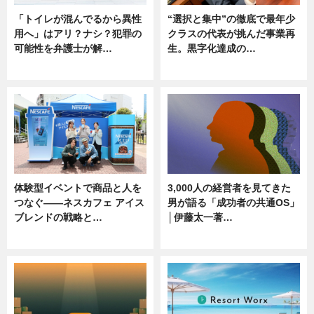
「トイレが混んでるから異性
“選択と集中”の徹底で最年少
用へ」はアリ？ナシ？犯罪の
クラスの代表が挑んだ事業再
可能性を弁護士が解…
生。黒字化達成の…
ニュース, 専門家インタビュー
ニュース
体験型イベントで商品と人を
3,000人の経営者を見てきた
つなぐ――ネスカフェ アイス
男が語る「成功者の共通OS」
ブレンドの戦略と…
│伊藤太一著…
ニュース
ニュース