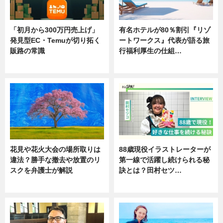
「初月から300万円売上げ」
有名ホテルが80％割引『リゾ
発見型EC・Temuが切り拓く
ートワークス』代表が語る旅
販路の常識
行福利厚生の仕組…
ニュース
ニュース
花見や花火大会の場所取りは
88歳現役イラストレーターが
違法？勝手な撤去や放置のリ
第一線で活躍し続けられる秘
スクを弁護士が解説
訣とは？田村セツ…
ニュース
専門家インタビュー