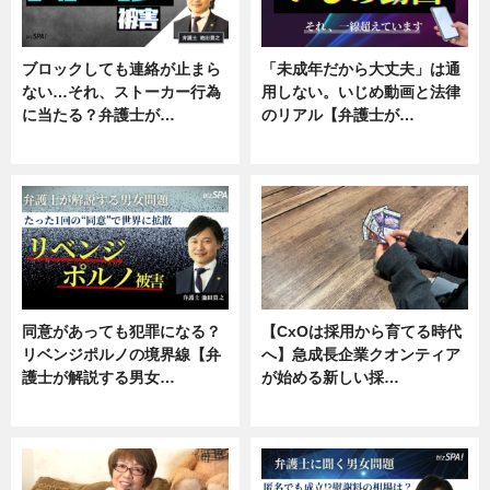
ブロックしても連絡が止まら
「未成年だから大丈夫」は通
ない…それ、ストーカー行為
用しない。いじめ動画と法律
に当たる？弁護士が…
のリアル【弁護士が…
ニュース, 専門家インタビュー
ニュース, 専門家インタビュー
同意があっても犯罪になる？
【CxOは採用から育てる時代
リベンジポルノの境界線【弁
へ】急成長企業クオンティア
護士が解説する男女…
が始める新しい採…
専門家インタビュー
ニュース