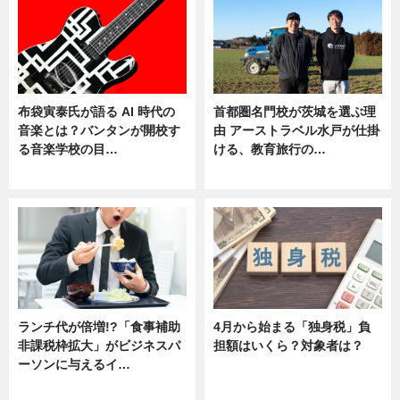
布袋寅泰氏が語る AI 時代の
首都圏名門校が茨城を選ぶ理
音楽とは？バンタンが開校す
由 アーストラベル水戸が仕掛
る音楽学校の目…
ける、教育旅行の…
ニュース
ニュース
ランチ代が倍増!?「食事補助
4月から始まる「独身税」負
非課税枠拡大」がビジネスパ
担額はいくら？対象者は？
ーソンに与えるイ…
ニュース
ニュース