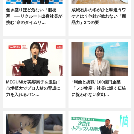
働き盛りほど危ない「脳梗
成城石井の冬がひと味違うワ
塞」──リクルート出身社長が
ケとは？他社が敵わない「商
挑む“命のタイムリ…
品力」2つの要
企業インタビュー
グルメ
MEGUMIが美容男子を激励！
“利他と挑戦”100億円企業
市場拡大でプロ人材の育成に
「フジ物産」社長に訊く伝統
力を入れるバン…
に捉われない変幻…
企業インタビュー
ニュース