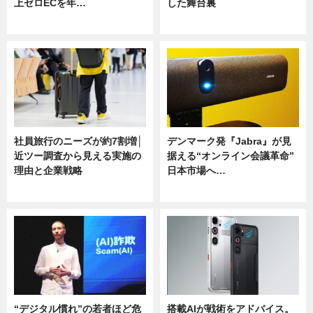
上ゼロECを年…
した舞台裏
ニュース
ニュース
社員旅行のニーズが約7割増│
デンマーク発『Jabra』が見
近ツー調査から見える実施の
据える“オンライン会議革命”
理由と企業戦略
日本市場へ…
ニュース
ニュース
“デジタル慣れ”の若者ほど危
搭載AIが戦術をアドバイス。