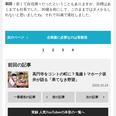
和田：
若くて自信満々だったということもありますが、目標はあ
くまでも社長でした。30歳を前にして、このままではダメかもし
れないと思いましたね。それで31歳で退社しました。
次のページ
企画書に必要なのは客観視
1
2
3
4
前回の記事
高円寺をコントの町に？鬼越トマホーク坂
井が語る「果てなき野望」
2020.10.24
一番最初の記事
前の記事
次の記事
実録 人気YouTuberの本音の一覧へ