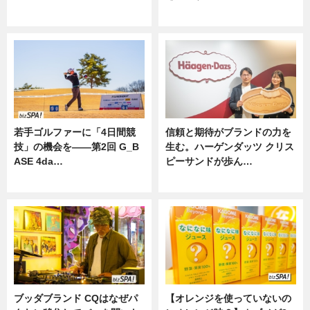
ニュース
ニュース
若手ゴルファーに「4日間競
信頼と期待がブランドの力を
技」の機会を——第2回 G_B
生む。ハーゲンダッツ クリス
ASE 4da…
ピーサンドが歩ん…
ニュース
ニュース
ブッダブランド CQはなぜパ
【オレンジを使っていないの