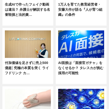
生成AIで作ったフェイク動画
1万人を育てた教育経営者・
は違法？ 弁護士が解説する名
安藤大作が語る『人が育つ組
誉毀損と法的責…
織』の条件
ニュース
ニュース
付加価値を足さずに売上500
AI面接は「面接官ガチャ」を
億超│究極の本質を突く ライ
なくせるか？ タレスカが挑む
フドリンク カ…
採用の可能性
ニュース
ニュース