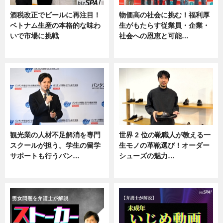
酒税改正でビールに再注目！
物価高の社会に挑む！福利厚
ベトナム生産の本格的な味わ
生がもたらす従業員・企業・
いで市場に挑戦
社会への恩恵と可能…
ニュース
ニュース
観光業の人材不足解消を専門
世界 2 位の靴職人が教える一
スクールが担う。学生の留学
生モノの革靴選び！オーダー
サポートも行うバン…
シューズの魅力…
ニュース, 企業インタビュー
ニュース, 専門家インタビュー