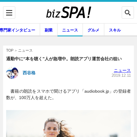
専門家インタビュー
副業
ニュース
グルメ
スキル
ニュース
TOP
通勤中に“本を聴く”人が急増中。朗読アプリ運営会社の狙い
ニュース
西谷格
企業インタビュー
専門家インタビュー
2019.12.11
書籍の朗読をスマホで聞けるアプリ「audiobook.jp」の登録者
数が、100万人を超えた。
副業
ニュース
グルメ
スキル