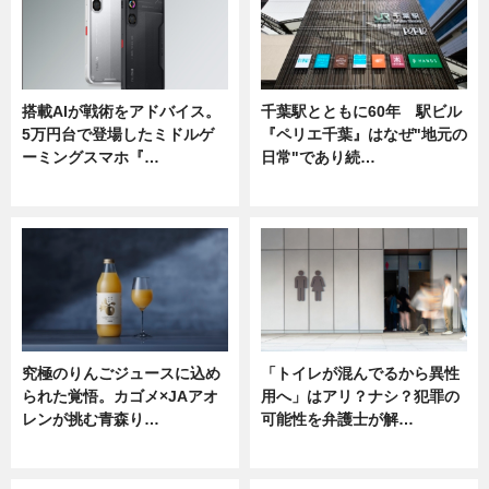
搭載AIが戦術をアドバイス。
千葉駅とともに60年 駅ビル
5万円台で登場したミドルゲ
『ペリエ千葉』はなぜ"地元の
ーミングスマホ『…
日常"であり続…
ニュース
ニュース
究極のりんごジュースに込め
「トイレが混んでるから異性
られた覚悟。カゴメ×JAアオ
用へ」はアリ？ナシ？犯罪の
レンが挑む青森り…
可能性を弁護士が解…
ニュース
ニュース, 専門家インタビュー