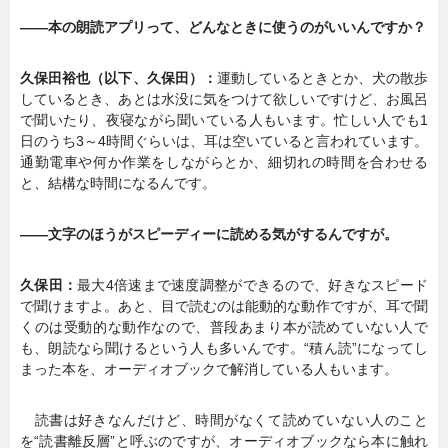
――本の朗読アプリって、どんなときに使うのがいいんですか？
久保田裕也（以下、久保田）：
運動しているときとか、犬の散歩
しているとき、あとは水没に気をつけて欲しいですけど、お風呂
で聞いたり、夜寝ながら聞いている人もいます。忙しい人でも1
日のうち3～4時間ぐらいは、耳は空いていると言われています。
通勤電車や何か作業をしながらとか、細切れの時間を合わせる
と、結構な時間になるんです。
――文字のほうがスピーディーに読める気がするんですが。
久保田：
最大4倍速まで速度調整ができるので、好きなスピード
で聞けますよ。あと、目で読むのは能動的な動作ですが、耳で聞
くのは受動的な動作なので、普段あまり本が読めていない人で
も、朗読なら聞けるという人も多いんです。“積ん読”になってし
まった本を、オーディオブックで解消している人もいます。
読書は好きなんだけど、時間がなくて読めていない人のこと
を“読書離反層”と呼ぶのですが、オーディオブックなら本に触れ