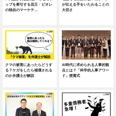
ップを牽引する花王・ビオレ
が伝える手をいたわることの
の独自のマーケテ…
大切さ
ニュース, 暮らし
ニュース, 企業インタビュー, 暮ら
し
クマの被害にあったらどうす
AI時代に求められる人事的観
る？ケガをしたら補償される
点とは？「科学的人事アワー
のか弁護士が解説
ド」授賞式
専門家インタビュー
ニュース