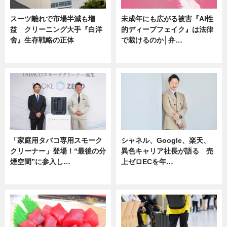
スーツ離れで市場半減も増
未成年にも広がる被害『AI性
益 クリーニング大手『白洋
的ディープフェイク』は法律
舍』生存戦略の正体
で裁けるのか│弁…
企業インタビュー
ニュース
「家庭用タバコ専用スモーク
シャネル、Google、楽天、
クリーナー」登場！“最後の分
異色キャリア社長が語る 売
煙空間”に参入し…
上ゼロECを年…
ニュース
ニュース