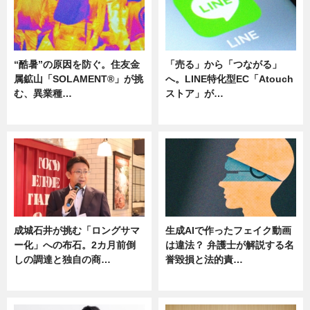
“酷暑”の原因を防ぐ。住友金
「売る」から「つながる」
属鉱山「SOLAMENT®」が挑
へ。LINE特化型EC「Atouch
む、異業種…
ストア」が…
ニュース
ニュース
成城石井が挑む「ロングサマ
生成AIで作ったフェイク動画
ー化」への布石。2カ月前倒
は違法？ 弁護士が解説する名
しの調達と独自の商…
誉毀損と法的責…
ニュース
ニュース