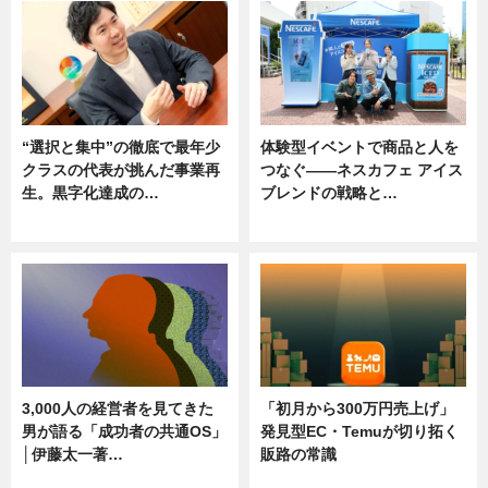
“選択と集中”の徹底で最年少
体験型イベントで商品と人を
クラスの代表が挑んだ事業再
つなぐ――ネスカフェ アイス
生。黒字化達成の…
ブレンドの戦略と…
ニュース
ニュース
3,000人の経営者を見てきた
「初月から300万円売上げ」
男が語る「成功者の共通OS」
発見型EC・Temuが切り拓く
│伊藤太一著…
販路の常識
ニュース
ニュース