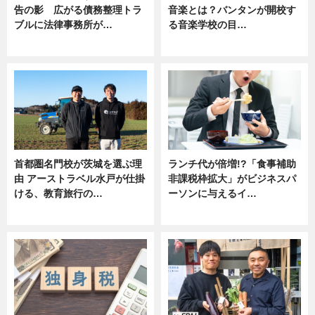
告の影 広がる債務整理トラ
音楽とは？バンタンが開校す
ブルに法律事務所が…
る音楽学校の目…
ニュース
ニュース
首都圏名門校が茨城を選ぶ理
ランチ代が倍増!?「食事補助
由 アーストラベル水戸が仕掛
非課税枠拡大」がビジネスパ
ける、教育旅行の…
ーソンに与えるイ…
ニュース
ニュース