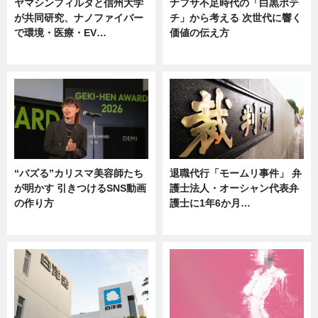
ヤマシンフィルタと信州大学
ナフサ不足時代の「白黒ポテ
が共同研究、ナノファイバー
チ」から考える 次世代に響く
で環境・医療・EV…
価値の伝え方
ニュース
ニュース
“バズる”カリスマ美容師たち
退職代行「モームリ事件」 弁
が明かす 引きつけるSNS動画
護士法人・オーシャン代表弁
の作り方
護士に1年6か月…
ニュース
ニュース