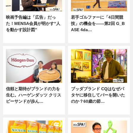
映画予告編は「広告」だっ
若手ゴルファーに「4日間競
た！MENSA会員が明かす“人
技」の機会を——第2回 G_B
を動かす設計図”
ASE 4da…
ニュース
ニュース
信頼と期待がブランドの力を
ブッダブランド CQはなぜパ
生む。ハーゲンダッツ クリス
タヤに移住してバーを開いた
ピーサンドが歩ん…
のか？60歳の節…
ニュース
ニュース