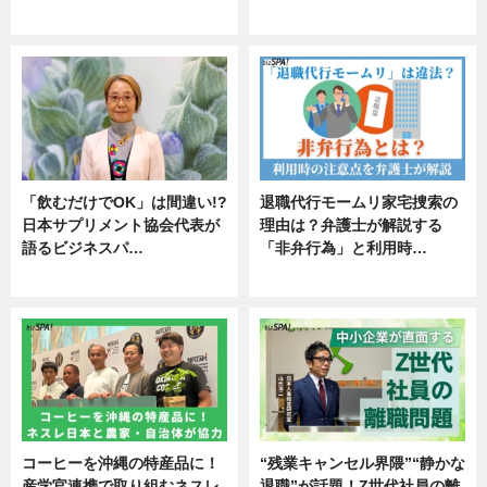
エンタメ
「飲むだけでOK」は間違い!?
退職代行モームリ家宅捜索の
日本サプリメント協会代表が
理由は？弁護士が解説する
語るビジネスパ…
「非弁行為」と利用時…
ニュース
専門家インタビュー
コーヒーを沖縄の特産品に！
“残業キャンセル界隈”“静かな
産学官連携で取り組むネスレ
退職”が話題！Z世代社員の離