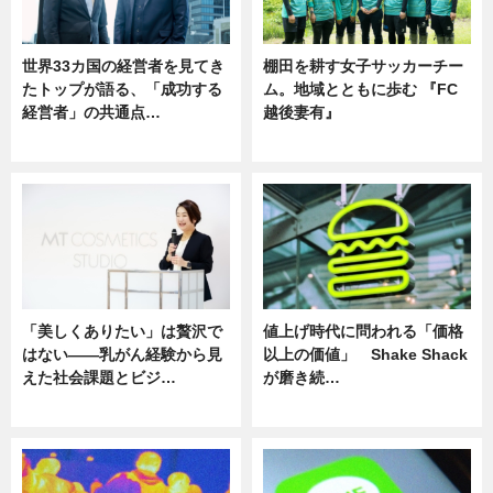
世界33カ国の経営者を見てき
棚田を耕す女子サッカーチー
たトップが語る、「成功する
ム。地域とともに歩む 『FC
経営者」の共通点…
越後妻有』
ニュース
ニュース
「美しくありたい」は贅沢で
値上げ時代に問われる「価格
はない――乳がん経験から見
以上の価値」 Shake Shack
えた社会課題とビジ…
が磨き続…
ニュース
ニュース