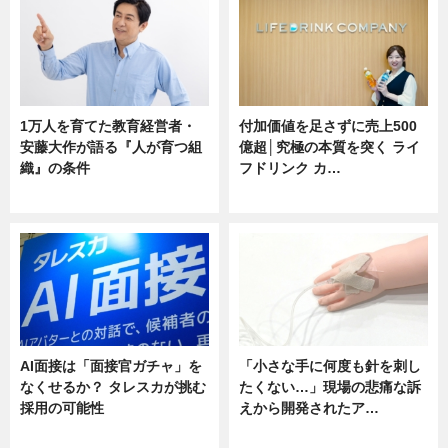
1万人を育てた教育経営者・
付加価値を足さずに売上500
安藤大作が語る『人が育つ組
億超│究極の本質を突く ライ
織』の条件
フドリンク カ…
ニュース
ニュース
AI面接は「面接官ガチャ」を
「小さな手に何度も針を刺し
なくせるか？ タレスカが挑む
たくない…」現場の悲痛な訴
採用の可能性
えから開発されたア…
ニュース
ニュース