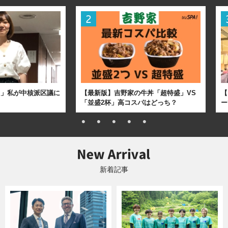
た」私が中核派区議に
【最新版】吉野家の牛丼「超特盛」VS
【
「並盛2杯」高コスパはどっち？
ー
新着記事