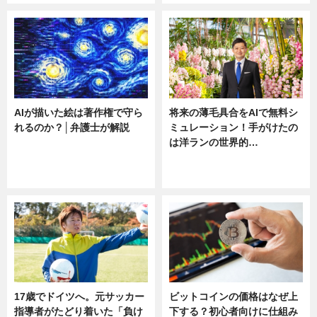
AIが描いた絵は著作権で守ら
将来の薄毛具合をAIで無料シ
れるのか？│弁護士が解説
ミュレーション！手がけたの
は洋ランの世界的…
ニュース
ニュース
sponsored by 河野メリクロン
17歳でドイツへ。元サッカー
ビットコインの価格はなぜ上
指導者がたどり着いた「負け
下する？初心者向けに仕組み