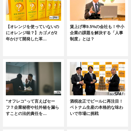
【オレンジを使っていないの
賃上げ率9.5%の会社も！中小
にオレンジ味？】カゴメが2
企業の課題を解決する「人事
年かけて開発した革…
制度」とは？
グルメ, ニュース, 企業インタビュ
ニュース
ー
“オフレコ”って言えばセー
酒税改正でビールに再注目！
フ？企業秘密や社外秘を漏ら
ベトナム生産の本格的な味わ
すことの法的責任を…
いで市場に挑戦
ニュース, 専門家インタビュー
ニュース