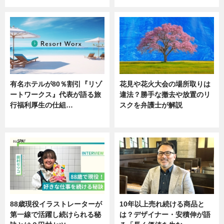
有名ホテルが80％割引『リゾ
花見や花火大会の場所取りは
ートワークス』代表が語る旅
違法？勝手な撤去や放置のリ
行福利厚生の仕組…
スクを弁護士が解説
ニュース
ニュース
88歳現役イラストレーターが
10年以上売れ続ける商品と
第一線で活躍し続けられる秘
は？デザイナー・安積伸が語