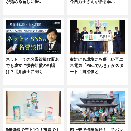
が始める新しい採…
今西乃子さんが語る幸…
ニュース
専門家インタビュー
ネット上での名誉毀損は匿名
家計にも環境にも優しい再エ
でも成立!?損害賠償の相場
ネ電気「Pikaでんき」がスタ
は？【弁護士に聞く…
ート！自治体と…
専門家インタビュー
ニュース
5年連続で売上1位！市場でト
増上寺で掃除体験！ニチバン