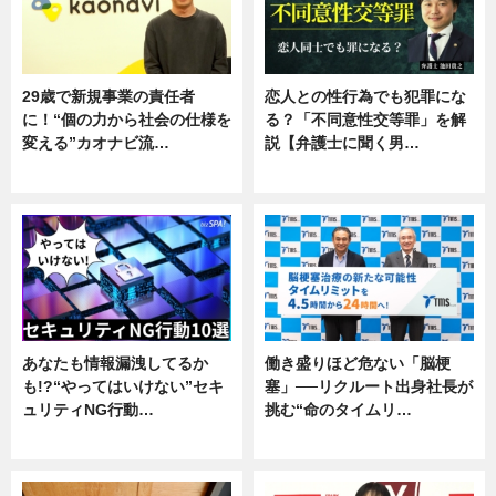
29歳で新規事業の責任者
恋人との性行為でも犯罪にな
に！“個の力から社会の仕様を
る？「不同意性交等罪」を解
変える”カオナビ流…
説【弁護士に聞く男…
企業インタビュー
専門家インタビュー
あなたも情報漏洩してるか
働き盛りほど危ない「脳梗
も!?“やってはいけない”セキ
塞」──リクルート出身社長が
ュリティNG行動…
挑む“命のタイムリ…
専門家インタビュー
企業インタビュー