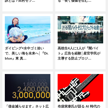
訣とは？田村セツ…
る「長く価値を生む…
専門家インタビュー
ニュース
ダイビング×水中ゴミ拾い
高校生4人に1人が『闇バイ
で、美しい海を未来へ│『Dr.
ト』広告を経験│産官学民が
blue』東 真…
主導する防止プロジ…
ニュース
ニュース
「借金減らせます」ネット広
布袋寅泰氏が語る AI 時代の