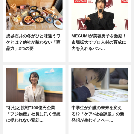
成城石井の冬がひと味違うワ
MEGUMIが美容男子を激励！
ケとは？他社が敵わない「商
市場拡大でプロ人材の育成に
品力」2つの要
力を入れるバン…
グルメ
企業インタビュー
“利他と挑戦”100億円企業
中学生が介護の未来を変え
「フジ物産」社長に訊く伝統
る!?「ケア×社会課題」の新
に捉われない変幻…
発想が生むイノベー…
ニュース
ニュース