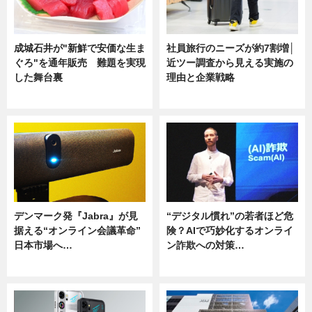
成城石井が"新鮮で安価な生ま
社員旅行のニーズが約7割増│
ぐろ"を通年販売 難題を実現
近ツー調査から見える実施の
した舞台裏
理由と企業戦略
ニュース
ニュース
デンマーク発『Jabra』が見
“デジタル慣れ”の若者ほど危
据える“オンライン会議革命”
険？AIで巧妙化するオンライ
日本市場へ…
ン詐欺への対策…
ニュース
ニュース