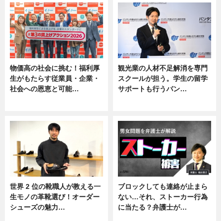
物価高の社会に挑む！福利厚
観光業の人材不足解消を専門
生がもたらす従業員・企業・
スクールが担う。学生の留学
社会への恩恵と可能…
サポートも行うバン…
ニュース
ニュース, 企業インタビュー
世界 2 位の靴職人が教える一
ブロックしても連絡が止まら
生モノの革靴選び！オーダー
ない…それ、ストーカー行為
シューズの魅力…
に当たる？弁護士が…