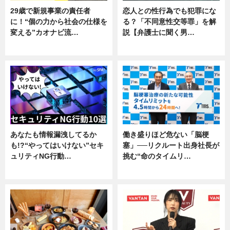
29歳で新規事業の責任者
恋人との性行為でも犯罪にな
に！“個の力から社会の仕様を
る？「不同意性交等罪」を解
変える”カオナビ流…
説【弁護士に聞く男…
企業インタビュー
専門家インタビュー
あなたも情報漏洩してるか
働き盛りほど危ない「脳梗
も!?“やってはいけない”セキ
塞」──リクルート出身社長が
ュリティNG行動…
挑む“命のタイムリ…
専門家インタビュー
企業インタビュー