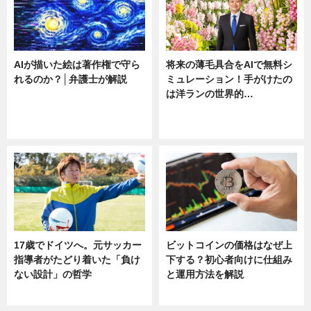
AIが描いた絵は著作権で守ら
将来の薄毛具合をAIで無料シ
れるのか？│弁護士が解説
ミュレーション！手がけたの
は洋ランの世界的…
ニュース
ニュース
sponsored by 河野メリクロン
17歳でドイツへ。元サッカー
ビットコインの価格はなぜ上
指導者がたどり着いた「負け
下する？初心者向けに仕組み
ない設計」の哲学
と運用方法を解説
ニュース
ニュース