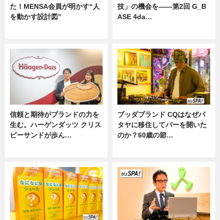
た！MENSA会員が明かす“人
技」の機会を——第2回 G_B
を動かす設計図”
ASE 4da…
ニュース
ニュース
信頼と期待がブランドの力を
ブッダブランド CQはなぜパ
生む。ハーゲンダッツ クリス
タヤに移住してバーを開いた
ピーサンドが歩ん…
のか？60歳の節…
ニュース
ニュース