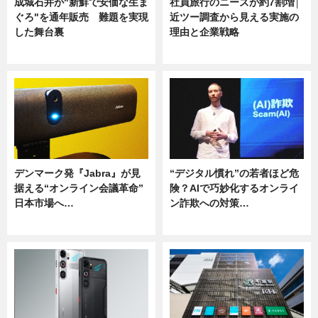
成城石井が"新鮮で安価な生ま
社員旅行のニーズが約7割増│
ぐろ"を通年販売 難題を実現
近ツー調査から見える実施の
した舞台裏
理由と企業戦略
ニュース
ニュース
デンマーク発『Jabra』が見
“デジタル慣れ”の若者ほど危
据える“オンライン会議革命”
険？AIで巧妙化するオンライ
日本市場へ…
ン詐欺への対策…
ニュース
ニュース