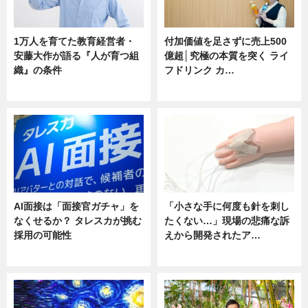
1万人を育てた教育経営者・
付加価値を足さずに売上500
安藤大作が語る『人が育つ組
億超│究極の本質を突く ライ
織』の条件
フドリンク カ…
ニュース
ニュース
AI面接は「面接官ガチャ」を
「小さな手に何度も針を刺し
なくせるか？ タレスカが挑む
たくない…」現場の悲痛な訴
採用の可能性
えから開発されたア…
ニュース
ニュース