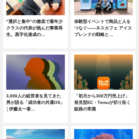
“選択と集中”の徹底で最年少
体験型イベントで商品と人を
クラスの代表が挑んだ事業再
つなぐ――ネスカフェ アイス
生。黒字化達成の…
ブレンドの戦略と…
ニュース
ニュース
3,000人の経営者を見てきた
「初月から300万円売上げ」
男が語る「成功者の共通OS」
発見型EC・Temuが切り拓く
│伊藤太一著…
販路の常識
ニュース
ニュース