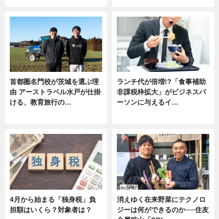
首都圏名門校が茨城を選ぶ理
ランチ代が倍増!?「食事補助
由 アーストラベル水戸が仕掛
非課税枠拡大」がビジネスパ
ける、教育旅行の…
ーソンに与えるイ…
ニュース
ニュース
4月から始まる「独身税」負
消えゆく在来野菜にテクノロ
担額はいくら？対象者は？
ジーは何ができるのか──住友