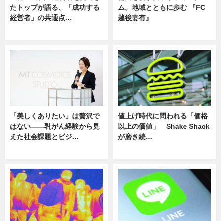
たトップが語る、「成功する
ム。地域とともに歩む 『FC
経営者」の共通点…
越後妻有』
ニュース
ニュース
「美しくありたい」は贅沢で
値上げ時代に問われる「価格
はない――乳がん経験から見
以上の価値」 Shake Shack
えた社会課題とビジ…
が磨き続…
ニュース
ニュース