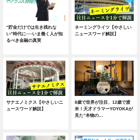
“貯金だけでは生き残れな
ネーミングライツ【やさしい
い”時代に──いま働く人が知
ニュースワード解説】
るべき金融の真実
ニュース
企業インタビュー
サナエノミクス【やさしいニ
8歳で世界が注目、12歳で渡
ュースワード解説】
米！天才ドラマーYOYOKAが
見た“本物の…
ニュース
エンタメ