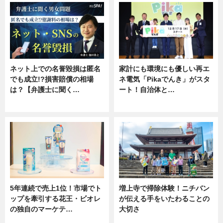
ネット上での名誉毀損は匿名
家計にも環境にも優しい再エ
でも成立!?損害賠償の相場
ネ電気「Pikaでんき」がスタ
は？【弁護士に聞く…
ート！自治体と…
専門家インタビュー
ニュース
5年連続で売上1位！市場でト
増上寺で掃除体験！ニチバン
ップを牽引する花王・ビオレ
が伝える手をいたわることの
の独自のマーケテ…
大切さ