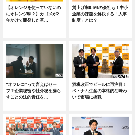
【オレンジを使っていないの
賃上げ率9.5%の会社も！中小
にオレンジ味？】カゴメが2
企業の課題を解決する「人事
年かけて開発した革…
制度」とは？
グルメ, ニュース, 企業インタビュ
ニュース
ー
“オフレコ”って言えばセー
酒税改正でビールに再注目！
フ？企業秘密や社外秘を漏ら
ベトナム生産の本格的な味わ
すことの法的責任を…
いで市場に挑戦
ニュース, 専門家インタビュー
ニュース