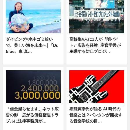
ダイビング×水中ゴミ拾い
高校生4人に1人が『闇バイ
で、美しい海を未来へ│『Dr.
ト』広告を経験│産官学民が
blue』東 真…
主導する防止プロジ…
ニュース
ニュース
「借金減らせます」ネット広
布袋寅泰氏が語る AI 時代の
告の影 広がる債務整理トラ
音楽とは？バンタンが開校す
ブルに法律事務所が…
る音楽学校の目…
ニュース
ニュース