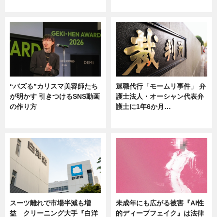
ニュース
ニュース
“バズる”カリスマ美容師たち
退職代行「モームリ事件」 弁
が明かす 引きつけるSNS動画
護士法人・オーシャン代表弁
の作り方
護士に1年6か月…
ニュース
ニュース
スーツ離れで市場半減も増
未成年にも広がる被害『AI性
益 クリーニング大手『白洋
的ディープフェイク』は法律