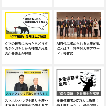
ニュース, 暮らし
ニュース, 企業インタビュー, 暮ら
し
クマの被害にあったらどうす
AI時代に求められる人事的観
る？ケガをしたら補償される
点とは？「科学的人事アワー
のか弁護士が解説
ド」授賞式
専門家インタビュー
ニュース
スマホひとつで手取りを増や
多重債務者147万人に急増！
す方法！福利厚生で使えるア
他人事じゃない「借金問題」