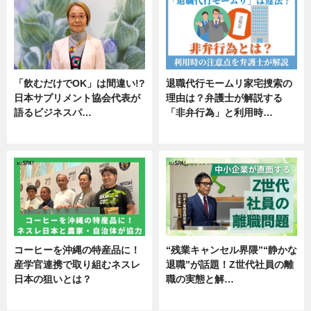
「飲むだけでOK」は間違い!?
退職代行モームリ家宅捜索の
日本サプリメント協会代表が
理由は？弁護士が解説する
語るビジネスパ…
「非弁行為」と利用時…
ニュース
専門家インタビュー
コーヒーを沖縄の特産品に！
“残業キャンセル界隈”“静かな
産学官連携で取り組むネスレ
退職”が話題！Z世代社員の離
日本の狙いとは？
職の実態と解…
企業インタビュー
企業インタビュー