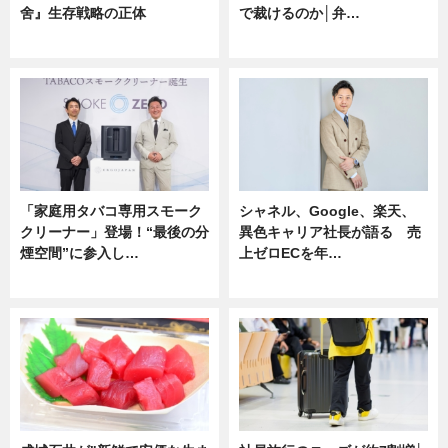
舍』生存戦略の正体
で裁けるのか│弁…
企業インタビュー
ニュース
「家庭用タバコ専用スモーク
シャネル、Google、楽天、
クリーナー」登場！“最後の分
異色キャリア社長が語る 売
煙空間”に参入し…
上ゼロECを年…
ニュース
ニュース