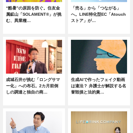
“酷暑”の原因を防ぐ。住友金
「売る」から「つながる」
属鉱山「SOLAMENT®」が挑
へ。LINE特化型EC「Atouch
む、異業種…
ストア」が…
ニュース
ニュース
成城石井が挑む「ロングサマ
生成AIで作ったフェイク動画
ー化」への布石。2カ月前倒
は違法？ 弁護士が解説する名
しの調達と独自の商…
誉毀損と法的責…
ニュース
ニュース