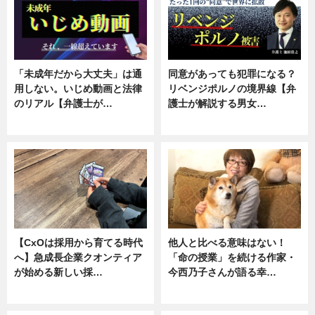
「未成年だから大丈夫」は通
同意があっても犯罪になる？
用しない。いじめ動画と法律
リベンジポルノの境界線【弁
のリアル【弁護士が…
護士が解説する男女…
ニュース, 専門家インタビュー
専門家インタビュー
【CxOは採用から育てる時代
他人と比べる意味はない！
へ】急成長企業クオンティア
「命の授業」を続ける作家・
が始める新しい採…
今西乃子さんが語る幸…
ニュース
専門家インタビュー