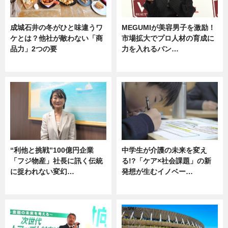
成城石井の冬がひと味違うワ
MEGUMIが美容男子を激励！
ケとは？他社が敵わない「商
市場拡大でプロ人材の育成に
品力」2つの要
力を入れるバン…
グルメ
企業インタビュー
“利他と挑戦”100億円企業
中学生が介護の未来を変え
「フジ物産」社長に訊く伝統
る!?「ケア×社会課題」の新
に捉われない変幻…
発想が生むイノベー…
ニュース
ニュース