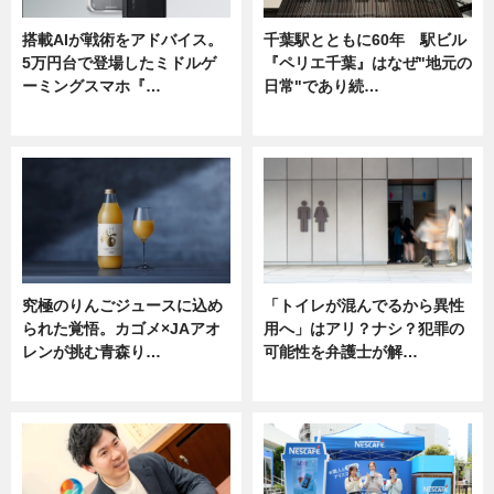
搭載AIが戦術をアドバイス。
千葉駅とともに60年 駅ビル
5万円台で登場したミドルゲ
『ペリエ千葉』はなぜ"地元の
ーミングスマホ『…
日常"であり続…
ニュース
ニュース
究極のりんごジュースに込め
「トイレが混んでるから異性
られた覚悟。カゴメ×JAアオ
用へ」はアリ？ナシ？犯罪の
レンが挑む青森り…
可能性を弁護士が解…
ニュース
ニュース, 専門家インタビュー