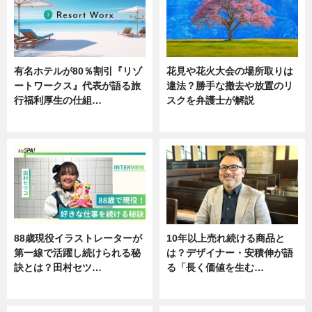
有名ホテルが80％割引『リゾ
花見や花火大会の場所取りは
ートワークス』代表が語る旅
違法？勝手な撤去や放置のリ
行福利厚生の仕組…
スクを弁護士が解説
ニュース
ニュース
88歳現役イラストレーターが
10年以上売れ続ける商品と
第一線で活躍し続けられる秘
は？デザイナー・安積伸が語
訣とは？田村セツ…
る「長く価値を生む…
専門家インタビュー
ニュース