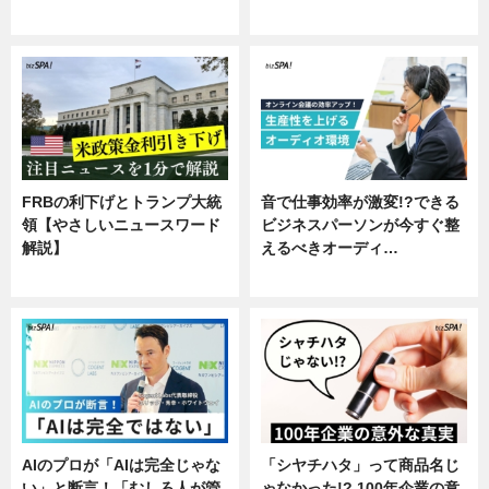
専門家インタビュー
FRBの利下げとトランプ大統
音で仕事効率が激変!?できる
領【やさしいニュースワード
ビジネスパーソンが今すぐ整
解説】
えるべきオーディ…
ニュース
企業インタビュー
AIのプロが「AIは完全じゃな
「シヤチハタ」って商品名じ
い」と断言！「むしろ人が管
ゃなかった!? 100年企業の意