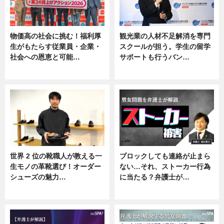
物価高の社会に挑む！福利厚
観光業の人材不足解消を専門
生がもたらす従業員・企業・
スクールが担う。学生の留学
社会への恩恵と可能…
サポートも行うバン…
ニュース
ニュース, 企業インタビュー
世界 2 位の靴職人が教える一
ブロックしても連絡が止まら
生モノの革靴選び！オーダー
ない…それ、ストーカー行為
シューズの魅力…
に当たる？弁護士が…
ニュース, 専門家インタビュー
ニュース, 専門家インタビュー