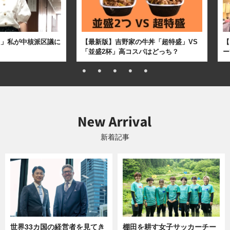
た」私が中核派区議に
【最新版】吉野家の牛丼「超特盛」VS
【
「並盛2杯」高コスパはどっち？
ー
新着記事
世界33カ国の経営者を見てき
棚田を耕す女子サッカーチー