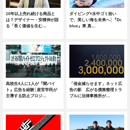
10年以上売れ続ける商品と
ダイビング×水中ゴミ拾い
は？デザイナー・安積伸が語
で、美しい海を未来へ│『Dr.
る「長く価値を生む…
blue』東 真…
ニュース
ニュース
高校生4人に1人が『闇バイ
「借金減らせます」ネット広
ト』広告を経験│産官学民が
告の影 広がる債務整理トラ
主導する防止プロジ…
ブルに法律事務所が…
ニュース
ニュース