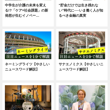
中学生が介護の未来を変え
“貯金だけでは生き残れな
る!?「ケア×社会課題」の新
い”時代に──いま働く人が知
発想が生むイノベー…
るべき金融の真実
ニュース
企業インタビュー
ネーミングライツ【やさしい
サナエノミクス【やさしいニ
ニュースワード解説】
ュースワード解説】
ニュース
ニュース