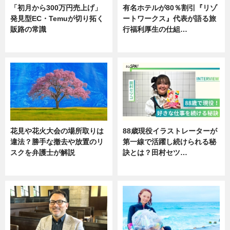
「初月から300万円売上げ」
有名ホテルが80％割引『リゾ
発見型EC・Temuが切り拓く
ートワークス』代表が語る旅
販路の常識
行福利厚生の仕組…
ニュース
ニュース
花見や花火大会の場所取りは
88歳現役イラストレーターが
違法？勝手な撤去や放置のリ
第一線で活躍し続けられる秘
スクを弁護士が解説
訣とは？田村セツ…
ニュース
専門家インタビュー