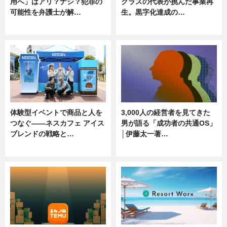
用へ」はアリ？ナシ？犯罪の
クラスの代表が挑んだ事業再
可能性を弁護士が解…
生。黒字化達成の…
ニュース, 専門家インタビュー
ニュース
体験型イベントで商品と人を
3,000人の経営者を見てきた
つなぐ――ネスカフェ アイス
男が語る「成功者の共通OS」
ブレンドの戦略と…
│伊藤太一著…
ニュース
ニュース