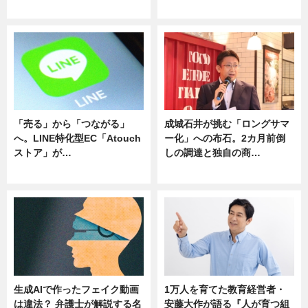
ニュース
ニュース
「売る」から「つながる」
成城石井が挑む「ロングサマ
へ。LINE特化型EC「Atouch
ー化」への布石。2カ月前倒
ストア」が…
しの調達と独自の商…
ニュース
ニュース
生成AIで作ったフェイク動画
1万人を育てた教育経営者・
は違法？ 弁護士が解説する名
安藤大作が語る『人が育つ組