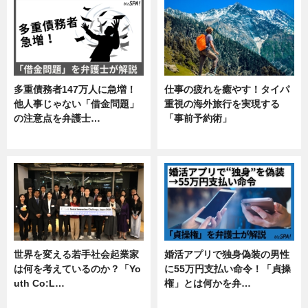
多重債務者147万人に急増！
仕事の疲れを癒やす！タイパ
他人事じゃない「借金問題」
重視の海外旅行を実現する
の注意点を弁護士…
「事前予約術」
専門家インタビュー
暮らし
世界を変える若手社会起業家
婚活アプリで独身偽装の男性
は何を考えているのか？「Yo
に55万円支払い命令！「貞操
uth Co:L…
権」とは何かを弁…
スキル
専門家インタビュー