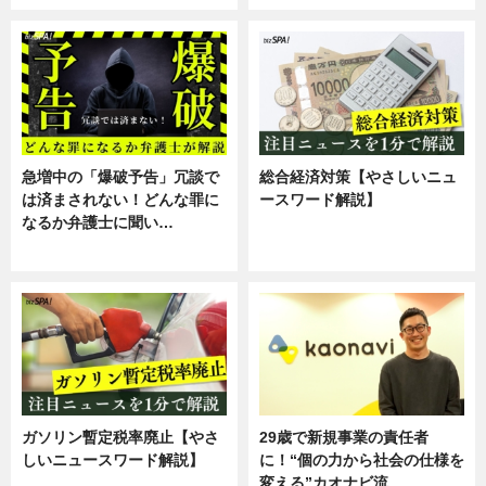
急増中の「爆破予告」冗談で
総合経済対策【やさしいニュ
は済まされない！どんな罪に
ースワード解説】
なるか弁護士に聞い…
ニュース
専門家インタビュー
ガソリン暫定税率廃止【やさ
29歳で新規事業の責任者
しいニュースワード解説】
に！“個の力から社会の仕様を
変える”カオナビ流…