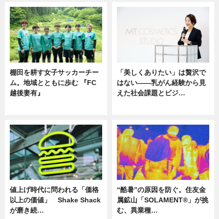
棚田を耕す女子サッカーチー
「美しくありたい」は贅沢で
ム。地域とともに歩む 『FC
はない――乳がん経験から見
越後妻有』
えた社会課題とビジ…
ニュース
ニュース
値上げ時代に問われる「価格
“酷暑”の原因を防ぐ。住友金
以上の価値」 Shake Shack
属鉱山「SOLAMENT®」が挑
が磨き続…
む、異業種…