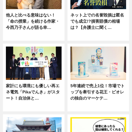
他人と比べる意味はない！
ネット上での名誉毀損は匿名
「命の授業」を続ける作家・
でも成立!?損害賠償の相場
今西乃子さんが語る幸…
は？【弁護士に聞く…
専門家インタビュー
専門家インタビュー
家計にも環境にも優しい再エ
5年連続で売上1位！市場でト
ネ電気「Pikaでんき」がスタ
ップを牽引する花王・ビオレ
ート！自治体と…
の独自のマーケテ…
ニュース
ニュース, 暮らし