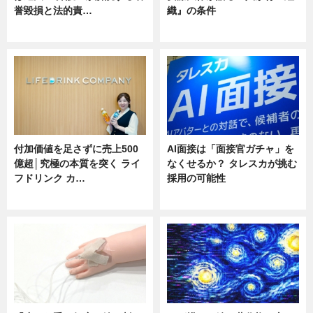
誉毀損と法的責…
織』の条件
ニュース
ニュース
付加価値を足さずに売上500
AI面接は「面接官ガチャ」を
億超│究極の本質を突く ライ
なくせるか？ タレスカが挑む
フドリンク カ…
採用の可能性
ニュース
ニュース