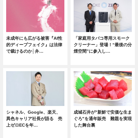
未成年にも広がる被害『AI性
「家庭用タバコ専用スモーク
的ディープフェイク』は法律
クリーナー」登場！“最後の分
で裁けるのか│弁…
煙空間”に参入し…
ニュース
ニュース
シャネル、Google、楽天、
成城石井が"新鮮で安価な生ま
異色キャリア社長が語る 売
ぐろ"を通年販売 難題を実現
上ゼロECを年…
した舞台裏
ニュース
ニュース