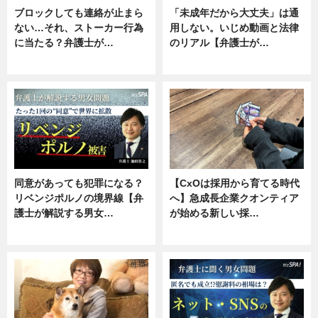
ブロックしても連絡が止まら
「未成年だから大丈夫」は通
ない…それ、ストーカー行為
用しない。いじめ動画と法律
に当たる？弁護士が…
のリアル【弁護士が…
ニュース, 専門家インタビュー
ニュース, 専門家インタビュー
同意があっても犯罪になる？
【CxOは採用から育てる時代
リベンジポルノの境界線【弁
へ】急成長企業クオンティア
護士が解説する男女…
が始める新しい採…
専門家インタビュー
ニュース