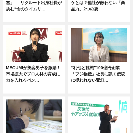
塞」──リクルート出身社長が
ケとは？他社が敵わない「商
挑む“命のタイムリ…
品力」2つの要
企業インタビュー
グルメ
MEGUMIが美容男子を激励！
“利他と挑戦”100億円企業
市場拡大でプロ人材の育成に
「フジ物産」社長に訊く伝統
力を入れるバン…
に捉われない変幻…
企業インタビュー
ニュース