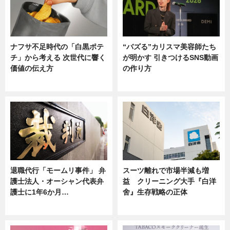
ナフサ不足時代の「白黒ポテ
“バズる”カリスマ美容師たち
チ」から考える 次世代に響く
が明かす 引きつけるSNS動画
価値の伝え方
の作り方
ニュース
ニュース
退職代行「モームリ事件」 弁
スーツ離れで市場半減も増
護士法人・オーシャン代表弁
益 クリーニング大手『白洋
護士に1年6か月…
舍』生存戦略の正体
ニュース
企業インタビュー