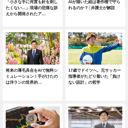
「小さな手に何度も針を刺し
AIが描いた絵は著作権で守ら
たくない…」現場の悲痛な訴
れるのか？│弁護士が解説
えから開発されたア…
ニュース
ニュース
将来の薄毛具合をAIで無料シ
17歳でドイツへ。元サッカー
ミュレーション！手がけたの
指導者がたどり着いた「負け
は洋ランの世界的…
ない設計」の哲学
ニュース
ニュース
sponsored by 河野メリクロン