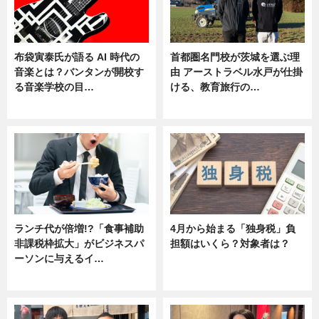
布袋寅泰氏が語る AI 時代の
首都圏名門校が茨城を選ぶ理
音楽とは？バンタンが開校す
由 アーストラベル水戸が仕掛
る音楽学校の目…
ける、教育旅行の…
ニュース
ニュース
ランチ代が倍増!?「食事補助
4月から始まる「独身税」負
非課税枠拡大」がビジネスパ
担額はいくら？対象者は？
ーソンに与えるイ…
ニュース
ニュース