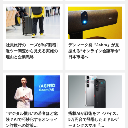
社員旅行のニーズが約7割増│
デンマーク発『Jabra』が見
近ツー調査から見える実施の
据える“オンライン会議革命”
理由と企業戦略
日本市場へ…
ニュース
ニュース
“デジタル慣れ”の若者ほど危
搭載AIが戦術をアドバイス。
険？AIで巧妙化するオンライ
5万円台で登場したミドルゲ
ン詐欺への対策…
ーミングスマホ『…