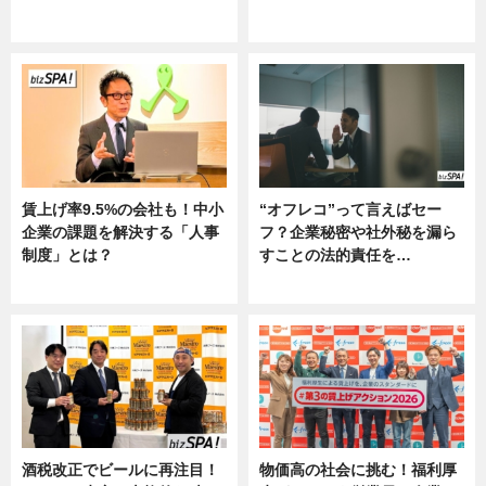
ニュース
グルメ, ニュース, 企業インタビュ
ー
賃上げ率9.5%の会社も！中小
“オフレコ”って言えばセー
企業の課題を解決する「人事
フ？企業秘密や社外秘を漏ら
制度」とは？
すことの法的責任を…
ニュース
ニュース, 専門家インタビュー
酒税改正でビールに再注目！
物価高の社会に挑む！福利厚