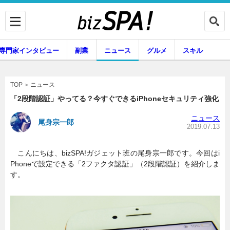
専門家インタビュー
副業
ニュース
グルメ
スキル
ニュース
TOP
「2段階認証」やってる？今すぐできるiPhoneセキュリティ強化
ニュース
尾身宗一郎
企業インタビュー
専門家インタビュー
2019.07.13
こんにちは、bizSPA!ガジェット班の尾身宗一郎です。今回はi
Phoneで設定できる「2ファクタ認証」（2段階認証）を紹介しま
副業
ニュース
す。
グルメ
スキル