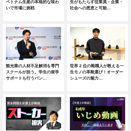
ベトナム生産の本格的な味わ
生がもたらす従業員・企業・
いで市場に挑戦
社会への恩恵と可能…
ニュース
ニュース
観光業の人材不足解消を専門
世界 2 位の靴職人が教える一
スクールが担う。学生の留学
生モノの革靴選び！オーダー
サポートも行うバン…
シューズの魅力…
ニュース, 企業インタビュー
ニュース, 専門家インタビュー