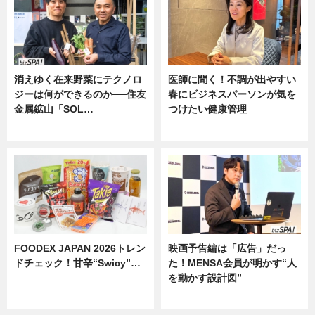
消えゆく在来野菜にテクノロ
医師に聞く！不調が出やすい
ジーは何ができるのか──住友
春にビジネスパーソンが気を
金属鉱山「SOL…
つけたい健康管理
ニュース
ニュース
FOODEX JAPAN 2026トレン
映画予告編は「広告」だっ
ドチェック！甘辛“Swicy”…
た！MENSA会員が明かす“人
を動かす設計図”
ニュース
ニュース