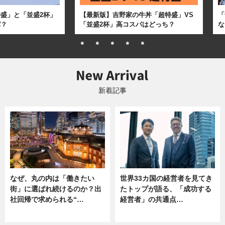
盛」と「並盛2杯」
【最新版】吉野家の牛丼「超特盛」VS
「
パ？
「並盛2杯」高コスパはどっち？
な
新着記事
なぜ、丸の内は「働きたい
世界33カ国の経営者を見てき
街」に選ばれ続けるのか？出
たトップが語る、「成功する
社回帰で求められる“…
経営者」の共通点…
ニュース
ニュース