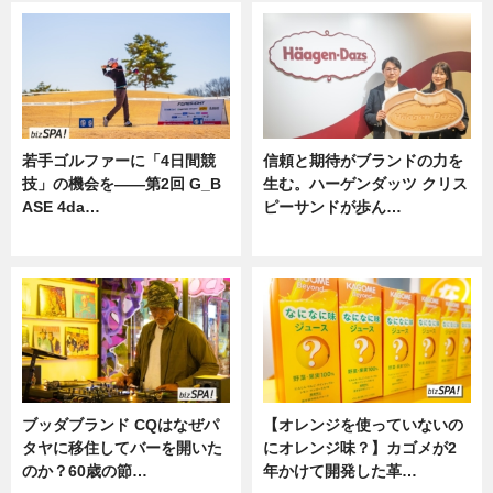
若手ゴルファーに「4日間競
信頼と期待がブランドの力を
技」の機会を——第2回 G_B
生む。ハーゲンダッツ クリス
ASE 4da…
ピーサンドが歩ん…
ニュース
ニュース
ブッダブランド CQはなぜパ
【オレンジを使っていないの
タヤに移住してバーを開いた
にオレンジ味？】カゴメが2
のか？60歳の節…
年かけて開発した革…