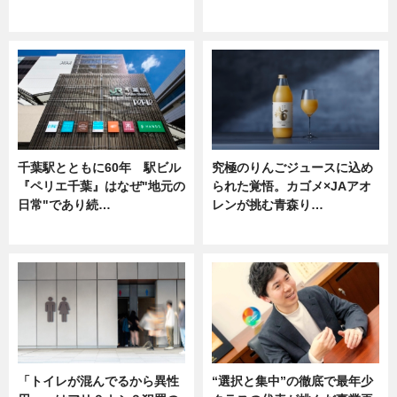
ニュース
ニュース
千葉駅とともに60年 駅ビル
究極のりんごジュースに込め
『ペリエ千葉』はなぜ"地元の
られた覚悟。カゴメ×JAアオ
日常"であり続…
レンが挑む青森り…
ニュース
ニュース
「トイレが混んでるから異性
“選択と集中”の徹底で最年少