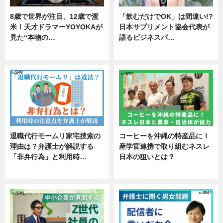
8歳で世界が注目、12歳で渡
「飲むだけでOK」は間違い!?
米！天才ドラマーYOYOKAが
日本サプリメント協会代表が
見た“本物の…
語るビジネスパ…
エンタメ
ニュース
退職代行モームリ家宅捜索の
コーヒーを沖縄の特産品に！
理由は？弁護士が解説する
産学官連携で取り組むネスレ
「非弁行為」と利用時…
日本の狙いとは？
専門家インタビュー
企業インタビュー