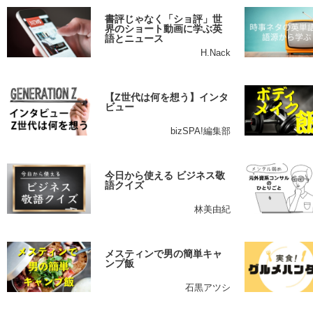
書評じゃなく「ショ評」世
界のショート動画に学ぶ英
語とニュース
H.Nack
【Z世代は何を想う】インタ
ビュー
bizSPA!編集部
今日から使える ビジネス敬
語クイズ
林美由紀
メスティンで男の簡単キャ
ンプ飯
石黒アツシ