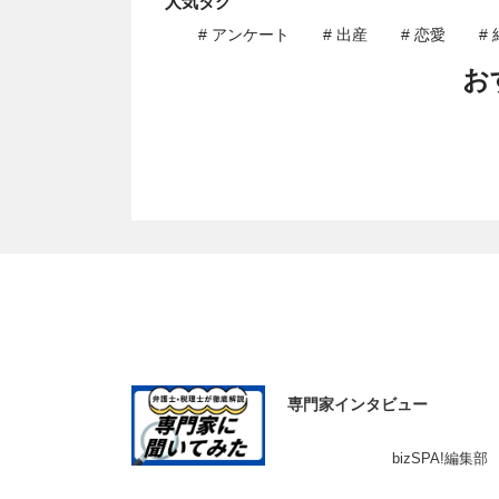
人気タグ
# アンケート
# 出産
# 恋愛
#
お
専門家インタビュー
bizSPA!編集部