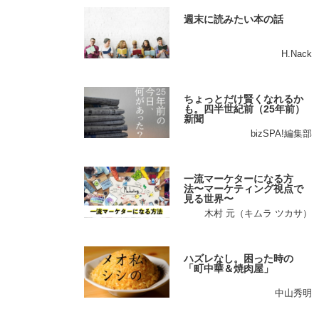
週末に読みたい本の話
H.Nack
ちょっとだけ賢くなれるか
も。四半世紀前（25年前）
新聞
bizSPA!編集部
一流マーケターになる方
法〜マーケティング視点で
見る世界〜
木村 元（キムラ ツカサ）
ハズレなし。困った時の
「町中華＆焼肉屋」
中山秀明