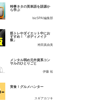
時事ネタの英単語を語源か
ら学ぶ
bizSPA!編集部
筋トレやダイエット中にお
すすめ！「ボディメイク
飯」
袴田真由美
メンタル弱め元外資系コン
サルのひとりごと
伊藤 祐
実食！グルメハンター
スギアカツキ