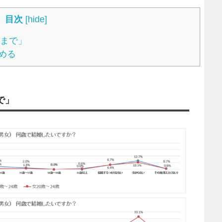
目次
[
hide
]
歳まで」
める
で」