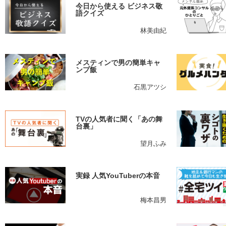
今日から使える ビジネス敬
語クイズ
林美由紀
メスティンで男の簡単キャ
ンプ飯
石黒アツシ
TVの人気者に聞く「あの舞
台裏」
望月ふみ
実録 人気YouTuberの本音
梅本昌男