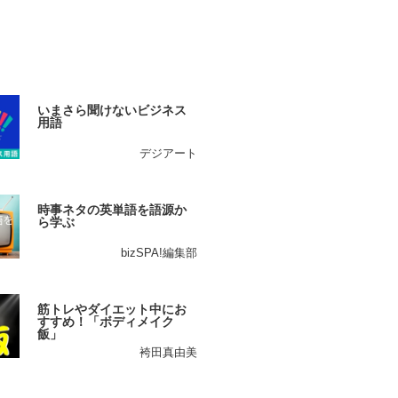
いまさら聞けないビジネス
用語
デジアート
時事ネタの英単語を語源か
ら学ぶ
bizSPA!編集部
筋トレやダイエット中にお
すすめ！「ボディメイク
飯」
袴田真由美