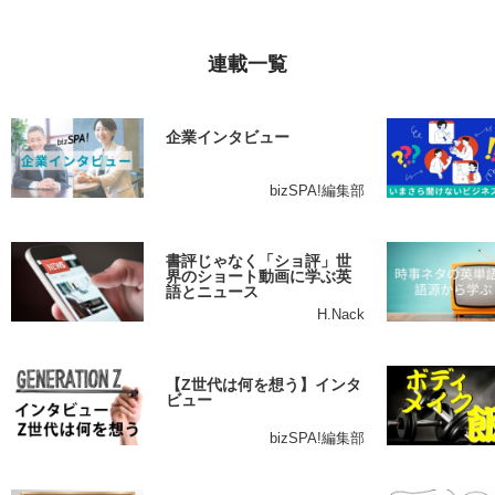
連載一覧
企業インタビュー
bizSPA!編集部
書評じゃなく「ショ評」世
界のショート動画に学ぶ英
語とニュース
H.Nack
【Z世代は何を想う】インタ
ビュー
bizSPA!編集部