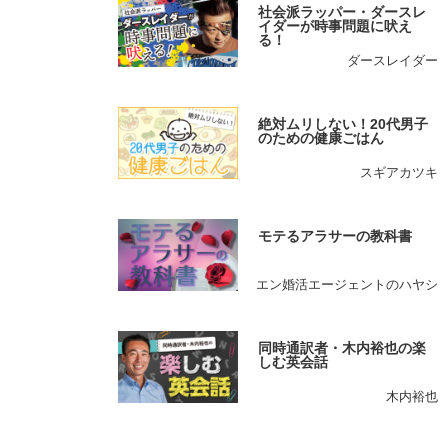
社会派ラッパー・ダースレ
イダーが時事問題に吠え
る！
ダースレイダー
絶対ムリしない！20代男子
のための健康ごはん
スギアカツキ
モテるアラサーの教科書
エン婚活エージェントのハヤシ
同時通訳者・木内裕也の楽
しむ英会話
木内裕也