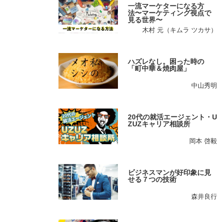
一流マーケターになる方
法〜マーケティング視点で
見る世界〜
木村 元（キムラ ツカサ）
ハズレなし。困った時の
「町中華＆焼肉屋」
中山秀明
20代の就活エージェント・U
ZUZキャリア相談所
岡本 啓毅
ビジネスマンが好印象に見
せる７つの技術
森井良行