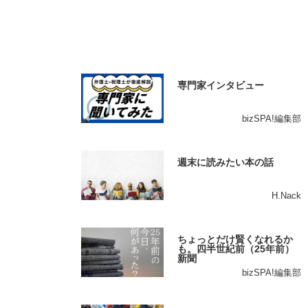
専門家インタビュー
bizSPA!編集部
週末に読みたい本の話
H.Nack
ちょっとだけ賢くなれるか
も。四半世紀前（25年前）
新聞
bizSPA!編集部