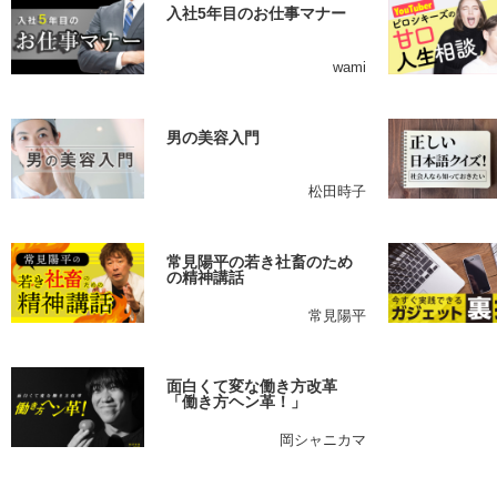
入社5年目のお仕事マナー
wami
男の美容入門
松田時子
常見陽平の若き社畜のため
の精神講話
常見陽平
面白くて変な働き方改革
「働き方ヘン革！」
岡シャニカマ