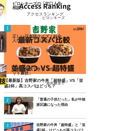
ピロシキーズの「甘口人生
相談」
アクセスランキング
ピロシキーズ
正しい日本語クイズ！社会
人なら知っておきたい
御手洗ココ
今すぐ実践できる「ガジェ
ット裏技」
【最新版】吉野家の牛丼「超特盛」VS「並
酒井麻里子
盛2杯」高コスパはどっち？
「普通の子供だった」私が中核
派区議になった理由
吉野家の牛丼「超特盛」と「並
盛2杯」はどっちが高コスパ？