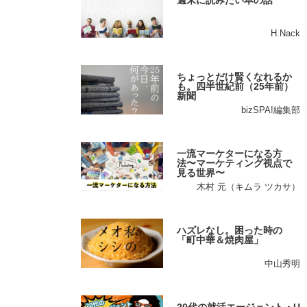
週末に読みたい本の話
H.Nack
ちょっとだけ賢くなれるか
も。四半世紀前（25年前）
新聞
bizSPA!編集部
一流マーケターになる方
法〜マーケティング視点で
見る世界〜
木村 元（キムラ ツカサ）
ハズレなし。困った時の
「町中華＆焼肉屋」
中山秀明