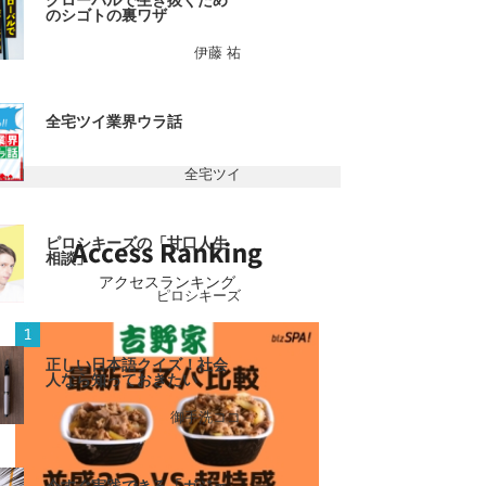
グローバルで生き抜くため
のシゴトの裏ワザ
伊藤 祐
全宅ツイ業界ウラ話
全宅ツイ
ピロシキーズの「甘口人生
相談」
アクセスランキング
ピロシキーズ
正しい日本語クイズ！社会
人なら知っておきたい
御手洗ココ