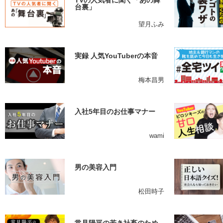
TVの人気者に聞く「あの舞
台裏」
望月ふみ
実録 人気YouTuberの本音
梅本昌男
入社5年目のお仕事マナー
wami
男の美容入門
松田時子