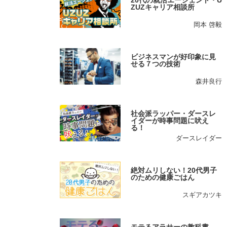
20代の就活エージェント・U
ZUZキャリア相談所
岡本 啓毅
ビジネスマンが好印象に見
せる７つの技術
森井良行
社会派ラッパー・ダースレ
イダーが時事問題に吠え
る！
ダースレイダー
絶対ムリしない！20代男子
のための健康ごはん
スギアカツキ