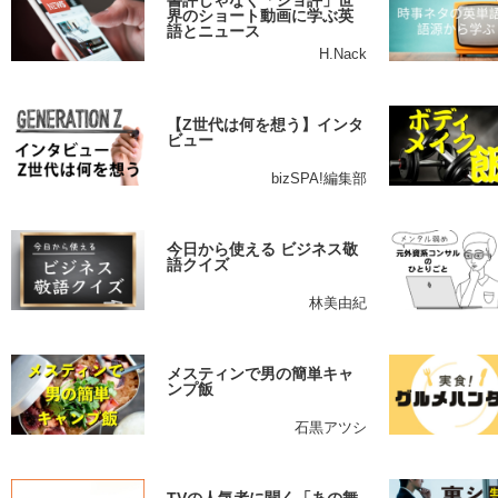
書評じゃなく「ショ評」世
界のショート動画に学ぶ英
語とニュース
H.Nack
【Z世代は何を想う】インタ
ビュー
bizSPA!編集部
今日から使える ビジネス敬
語クイズ
林美由紀
メスティンで男の簡単キャ
ンプ飯
石黒アツシ