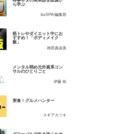
時事ネタの英単語を語源か
ら学ぶ
bizSPA!編集部
筋トレやダイエット中にお
すすめ！「ボディメイク
飯」
袴田真由美
メンタル弱め元外資系コン
サルのひとりごと
伊藤 祐
実食！グルメハンター
スギアカツキ