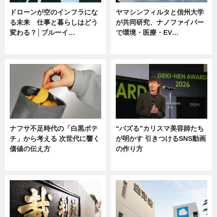
ドローンが空のインフラにな
ヤマシンフィルタと信州大学
る未来 仕事と暮らしはどう
が共同研究、ナノファイバー
変わる？│ブルーイ…
で環境・医療・EV…
ニュース
ニュース
ナフサ不足時代の「白黒ポテ
“バズる”カリスマ美容師たち
チ」から考える 次世代に響く
が明かす 引きつけるSNS動画
価値の伝え方
の作り方
ニュース
ニュース