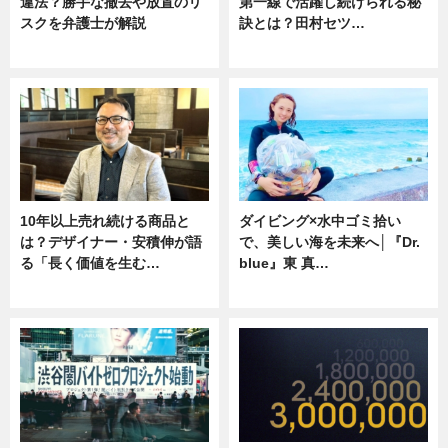
違法？勝手な撤去や放置のリ
第一線で活躍し続けられる秘
スクを弁護士が解説
訣とは？田村セツ…
ニュース
専門家インタビュー
10年以上売れ続ける商品と
ダイビング×水中ゴミ拾い
は？デザイナー・安積伸が語
で、美しい海を未来へ│『Dr.
る「長く価値を生む…
blue』東 真…
ニュース
ニュース