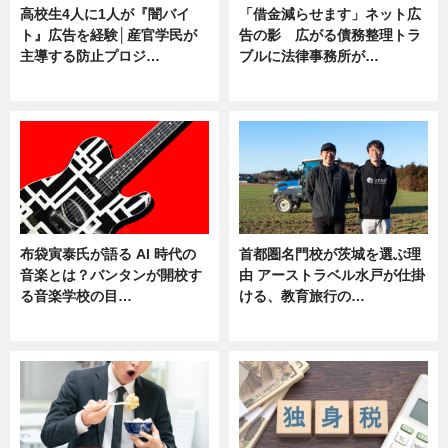
高校生4人に1人が『闇バイ
「借金減らせます」ネット広
ト』広告を経験│産官学民が
告の影 広がる債務整理トラ
主導する防止プロジ…
ブルに法律事務所が…
ニュース
ニュース
布袋寅泰氏が語る AI 時代の
首都圏名門校が茨城を選ぶ理
音楽とは？バンタンが開校す
由 アーストラベル水戸が仕掛
る音楽学校の目…
ける、教育旅行の…
ニュース
ニュース