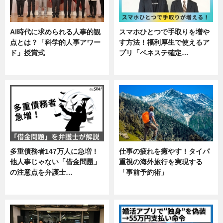
AI時代に求められる人事的観
スマホひとつで手取りを増や
点とは？「科学的人事アワー
す方法！福利厚生で使えるア
ド」授賞式
プリ「ベネステ確定…
ニュース
企業インタビュー
多重債務者147万人に急増！
仕事の疲れを癒やす！タイパ
他人事じゃない「借金問題」
重視の海外旅行を実現する
の注意点を弁護士…
「事前予約術」
専門家インタビュー
暮らし