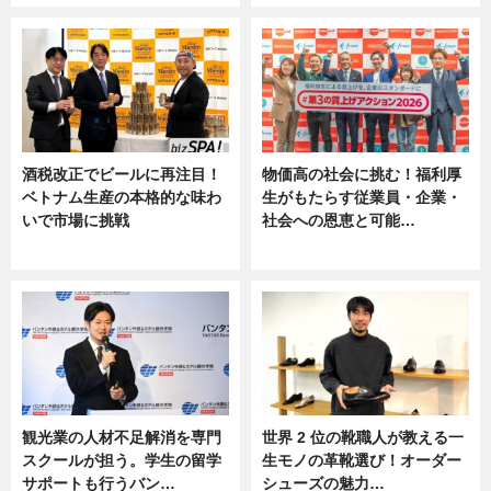
酒税改正でビールに再注目！
物価高の社会に挑む！福利厚
ベトナム生産の本格的な味わ
生がもたらす従業員・企業・
いで市場に挑戦
社会への恩恵と可能…
ニュース
ニュース
観光業の人材不足解消を専門
世界 2 位の靴職人が教える一
スクールが担う。学生の留学
生モノの革靴選び！オーダー
サポートも行うバン…
シューズの魅力…