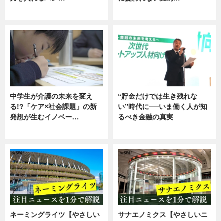
企業インタビュー
ニュース
中学生が介護の未来を変え
“貯金だけでは生き残れな
る!?「ケア×社会課題」の新
い”時代に──いま働く人が知
発想が生むイノベー…
るべき金融の真実
ニュース
企業インタビュー
ネーミングライツ【やさしい
サナエノミクス【やさしいニ