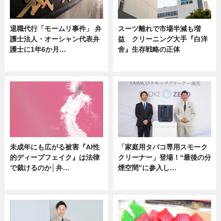
退職代行「モームリ事件」 弁
スーツ離れで市場半減も増
護士法人・オーシャン代表弁
益 クリーニング大手『白洋
護士に1年6か月…
舍』生存戦略の正体
ニュース
企業インタビュー
未成年にも広がる被害『AI性
「家庭用タバコ専用スモーク
的ディープフェイク』は法律
クリーナー」登場！“最後の分
で裁けるのか│弁…
煙空間”に参入し…
ニュース
ニュース