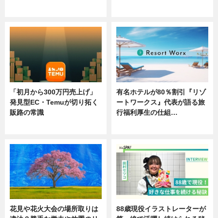
ニュース
ニュース
「初月から300万円売上げ」
有名ホテルが80％割引『リゾ
発見型EC・Temuが切り拓く
ートワークス』代表が語る旅
販路の常識
行福利厚生の仕組…
ニュース
ニュース
花見や花火大会の場所取りは
88歳現役イラストレーターが