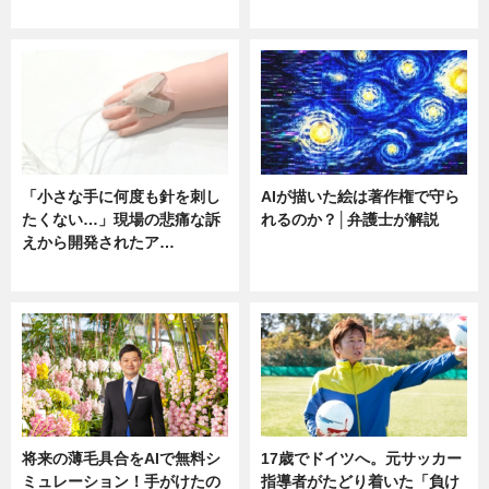
ニュース
ニュース
「小さな手に何度も針を刺し
AIが描いた絵は著作権で守ら
たくない…」現場の悲痛な訴
れるのか？│弁護士が解説
えから開発されたア…
ニュース
ニュース
将来の薄毛具合をAIで無料シ
17歳でドイツへ。元サッカー
ミュレーション！手がけたの
指導者がたどり着いた「負け