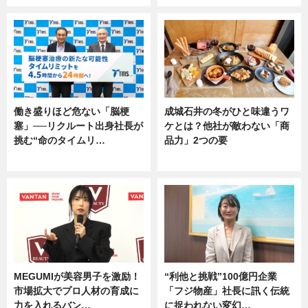
働き盛りほど危ない「脳梗
成城石井の冬がひと味違うワ
塞」──リクルート出身社長が
ケとは？他社が敵わない「商
挑む“命のタイムリ…
品力」2つの要
企業インタビュー
グルメ
MEGUMIが美容男子を激励！
“利他と挑戦”100億円企業
市場拡大でプロ人材の育成に
「フジ物産」社長に訊く伝統
力を入れるバン…
に捉われない変幻…