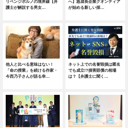
リベンジポルノの境界線【弁
へ】急成長企業クオンティア
護士が解説する男女…
が始める新しい採…
専門家インタビュー
ニュース
他人と比べる意味はない！
ネット上での名誉毀損は匿名
「命の授業」を続ける作家・
でも成立!?損害賠償の相場
今西乃子さんが語る幸…
は？【弁護士に聞く…
専門家インタビュー
専門家インタビュー