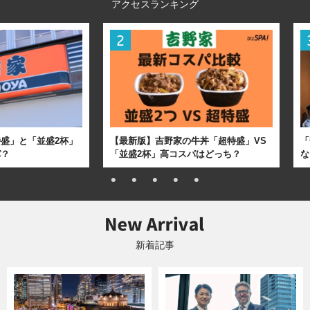
アクセスランキング
盛」と「並盛2杯」
【最新版】吉野家の牛丼「超特盛」VS
「
パ？
「並盛2杯」高コスパはどっち？
な
新着記事