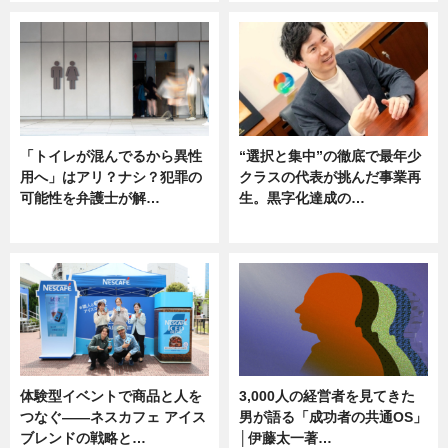
「トイレが混んでるから異性
“選択と集中”の徹底で最年少
用へ」はアリ？ナシ？犯罪の
クラスの代表が挑んだ事業再
可能性を弁護士が解…
生。黒字化達成の…
ニュース, 専門家インタビュー
ニュース
体験型イベントで商品と人を
3,000人の経営者を見てきた
つなぐ――ネスカフェ アイス
男が語る「成功者の共通OS」
ブレンドの戦略と…
│伊藤太一著…