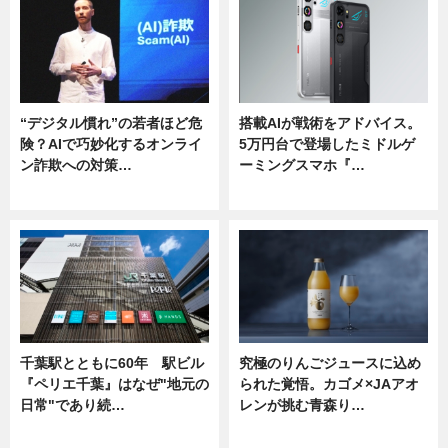
“デジタル慣れ”の若者ほど危
搭載AIが戦術をアドバイス。
険？AIで巧妙化するオンライ
5万円台で登場したミドルゲ
ン詐欺への対策…
ーミングスマホ『…
ニュース
ニュース
千葉駅とともに60年 駅ビル
究極のりんごジュースに込め
『ペリエ千葉』はなぜ"地元の
られた覚悟。カゴメ×JAアオ
日常"であり続…
レンが挑む青森り…
ニュース
ニュース