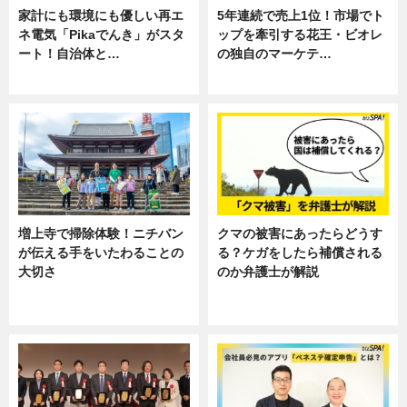
家計にも環境にも優しい再エ
5年連続で売上1位！市場でト
ネ電気「Pikaでんき」がスタ
ップを牽引する花王・ビオレ
ート！自治体と…
の独自のマーケテ…
ニュース
ニュース, 暮らし
増上寺で掃除体験！ニチバン
クマの被害にあったらどうす
が伝える手をいたわることの
る？ケガをしたら補償される
大切さ
のか弁護士が解説
ニュース, 企業インタビュー, 暮ら
専門家インタビュー
し