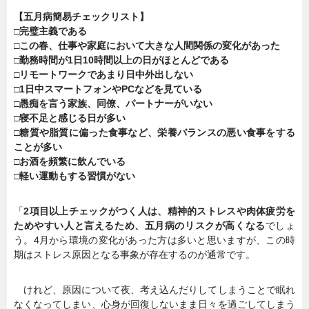
【五月病簡易チェックリスト】
暮らし
エンタメ
□完璧主義である
□この春、仕事や家庭において大きな人間関係の変化があった
□勤務時間が1日10時間以上の日がほとんどである
□リモートワークであまり日中外出しない
連載一覧
□1日中スマートフォンやPCなどを見ている
□愚痴を言う家族、同僚、パートナーがいない
□寝不足と感じる日が多い
□糖質や脂質に偏った食事など、栄養バランスの悪い食事をする
ことが多い
□お酒を頻繁に飲んでいる
□軽い運動もする習慣がない
「
2項目以上チェックがつく人は、精神的ストレスや肉体疲労を
ためやすい人と言えるため、五月病のリスクが高くなる
でしょ
う。4月から環境の変化があった方は多いと思いますが、この時
期はストレス原因となる事象が存在するのが通常です。
けれど、原因について夜、考え込んだりしてしまうことで眠れ
なくなってしまい、心身が回復しないまま日々を過ごしてしまう