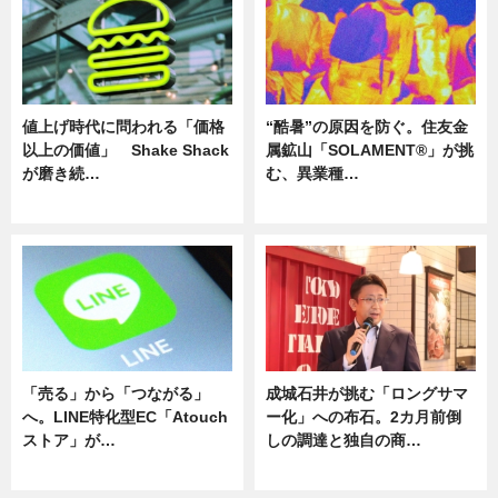
値上げ時代に問われる「価格
“酷暑”の原因を防ぐ。住友金
以上の価値」 Shake Shack
属鉱山「SOLAMENT®」が挑
が磨き続…
む、異業種…
ニュース
ニュース
「売る」から「つながる」
成城石井が挑む「ロングサマ
へ。LINE特化型EC「Atouch
ー化」への布石。2カ月前倒
ストア」が…
しの調達と独自の商…
ニュース
ニュース