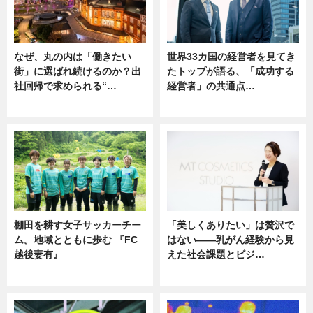
なぜ、丸の内は「働きたい
世界33カ国の経営者を見てき
街」に選ばれ続けるのか？出
たトップが語る、「成功する
社回帰で求められる“…
経営者」の共通点…
ニュース
ニュース
棚田を耕す女子サッカーチー
「美しくありたい」は贅沢で
ム。地域とともに歩む 『FC
はない――乳がん経験から見
越後妻有』
えた社会課題とビジ…
ニュース
ニュース