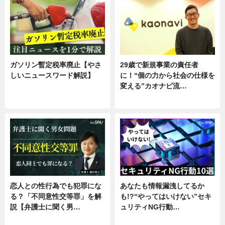
ガソリン暫定税率廃止【やさ
29歳で新規事業の責任者
しいニュースワード解説】
に！“個の力から社会の仕様を
変える”カオナビ流…
ニュース
企業インタビュー
恋人との性行為でも犯罪にな
あなたも情報漏洩してるか
る？「不同意性交等罪」を解
も!?“やってはいけない”セキ
説【弁護士に聞く男…
ュリティNG行動…
専門家インタビュー
専門家インタビュー