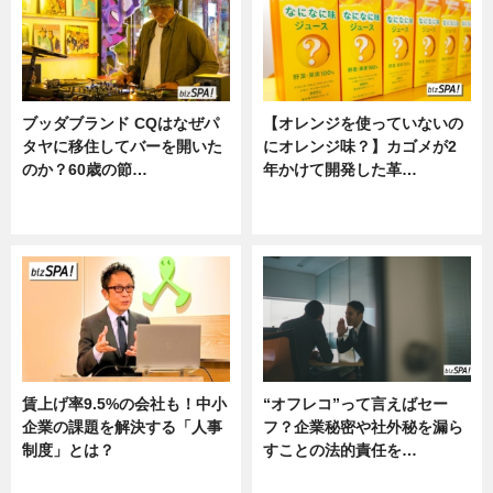
ブッダブランド CQはなぜパ
【オレンジを使っていないの
タヤに移住してバーを開いた
にオレンジ味？】カゴメが2
のか？60歳の節…
年かけて開発した革…
ニュース
グルメ, ニュース, 企業インタビュ
ー
賃上げ率9.5%の会社も！中小
“オフレコ”って言えばセー
企業の課題を解決する「人事
フ？企業秘密や社外秘を漏ら
制度」とは？
すことの法的責任を…
ニュース
ニュース, 専門家インタビュー