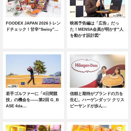
FOODEX JAPAN 2026トレン
映画予告編は「広告」だっ
ドチェック！甘辛“Swicy”…
た！MENSA会員が明かす“人
を動かす設計図”
ニュース
ニュース
若手ゴルファーに「4日間競
信頼と期待がブランドの力を
技」の機会を——第2回 G_B
生む。ハーゲンダッツ クリス
ASE 4da…
ピーサンドが歩ん…
ニュース
ニュース