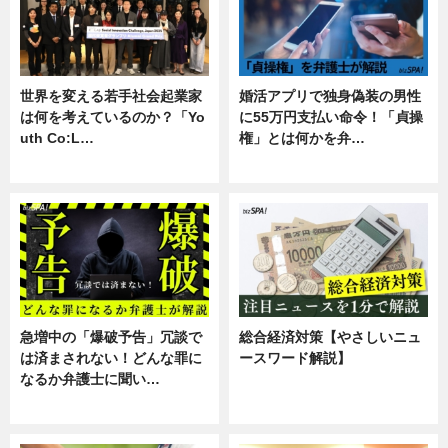
世界を変える若手社会起業家
婚活アプリで独身偽装の男性
は何を考えているのか？「Yo
に55万円支払い命令！「貞操
uth Co:L…
権」とは何かを弁…
スキル
専門家インタビュー
急増中の「爆破予告」冗談で
総合経済対策【やさしいニュ
は済まされない！どんな罪に
ースワード解説】
なるか弁護士に聞い…
ニュース
専門家インタビュー