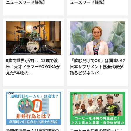
ニュースワード解説】
ュースワード解説】
ニュース
ニュース
8歳で世界が注目、12歳で渡
「飲むだけでOK」は間違い!?
米！天才ドラマーYOYOKAが
日本サプリメント協会代表が
見た“本物の…
語るビジネスパ…
エンタメ
ニュース
退職代行モームリ家宅捜索の
コーヒーを沖縄の特産品に！