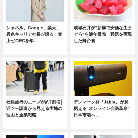
シャネル、Google、楽天、
成城石井が"新鮮で安価な生ま
異色キャリア社長が語る 売
ぐろ"を通年販売 難題を実現
上ゼロECを年…
した舞台裏
ニュース
ニュース
社員旅行のニーズが約7割増│
デンマーク発『Jabra』が見
近ツー調査から見える実施の
据える“オンライン会議革命”
理由と企業戦略
日本市場へ…
ニュース
ニュース