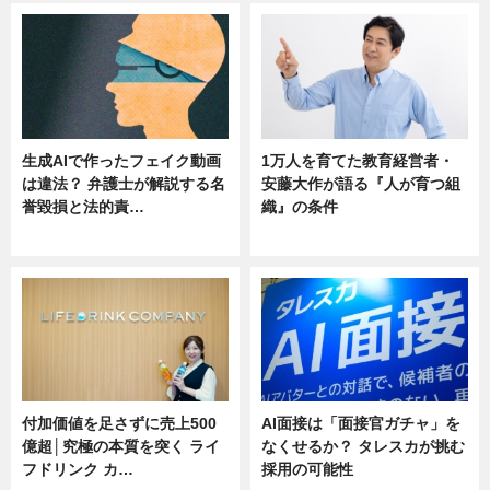
生成AIで作ったフェイク動画
1万人を育てた教育経営者・
は違法？ 弁護士が解説する名
安藤大作が語る『人が育つ組
誉毀損と法的責…
織』の条件
ニュース
ニュース
付加価値を足さずに売上500
AI面接は「面接官ガチャ」を
億超│究極の本質を突く ライ
なくせるか？ タレスカが挑む
フドリンク カ…
採用の可能性