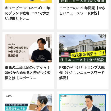
キユーピー マヨネーズ100年
コーヒーの2050年問題【やさ
のブランド戦略！“ユ”が大き
しいニュースワード解説】
い理由とトレ…
ニュース
企業インタビュー
健康の土台は足のケアから！
FRBの利下げとトランプ大統
20代から始めると差がつく習
領【やさしいニュースワード
慣とは【スポーツ…
解説】
専門家インタビュー
ニュース