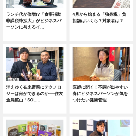
ランチ代が倍増!?「食事補助
4月から始まる「独身税」負
非課税枠拡大」がビジネスパ
担額はいくら？対象者は？
ーソンに与えるイ…
ニュース
ニュース
消えゆく在来野菜にテクノロ
医師に聞く！不調が出やすい
ジーは何ができるのか──住友
春にビジネスパーソンが気を
金属鉱山「SOL…
つけたい健康管理
ニュース
ニュース