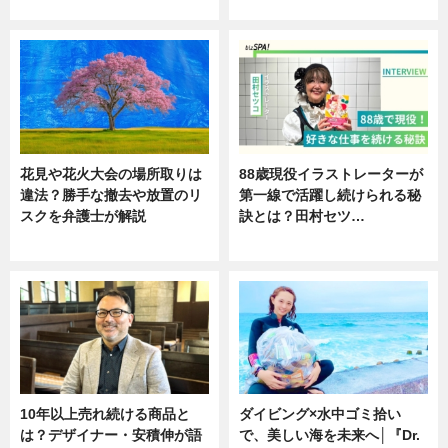
ニュース
ニュース
花見や花火大会の場所取りは
88歳現役イラストレーターが
違法？勝手な撤去や放置のリ
第一線で活躍し続けられる秘
スクを弁護士が解説
訣とは？田村セツ…
ニュース
専門家インタビュー
10年以上売れ続ける商品と
ダイビング×水中ゴミ拾い
は？デザイナー・安積伸が語
で、美しい海を未来へ│『Dr.