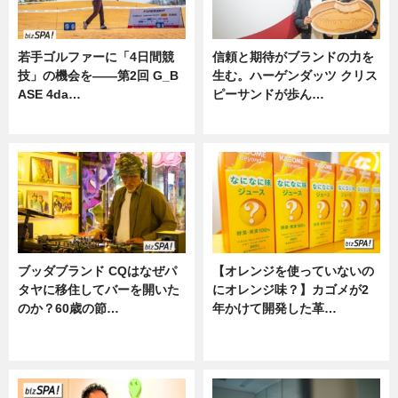
若手ゴルファーに「4日間競
信頼と期待がブランドの力を
技」の機会を——第2回 G_B
生む。ハーゲンダッツ クリス
ASE 4da…
ピーサンドが歩ん…
ニュース
ニュース
ブッダブランド CQはなぜパ
【オレンジを使っていないの
タヤに移住してバーを開いた
にオレンジ味？】カゴメが2
のか？60歳の節…
年かけて開発した革…
ニュース
グルメ, ニュース, 企業インタビュ
ー