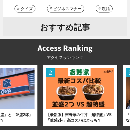
# クイズ
# ビジネスマナー
# 敬語
おすすめ記事
アクセスランキング
盛」と「並盛2杯」
【最新版】吉野家の牛丼「超特盛」VS
「
パ？
「並盛2杯」高コスパはどっち？
な