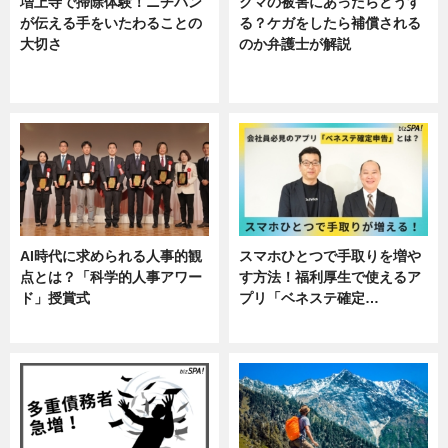
増上寺で掃除体験！ニチバン
クマの被害にあったらどうす
が伝える手をいたわることの
る？ケガをしたら補償される
大切さ
のか弁護士が解説
ニュース, 企業インタビュー, 暮ら
専門家インタビュー
し
AI時代に求められる人事的観
スマホひとつで手取りを増や
点とは？「科学的人事アワー
す方法！福利厚生で使えるア
ド」授賞式
プリ「ベネステ確定…
ニュース
企業インタビュー