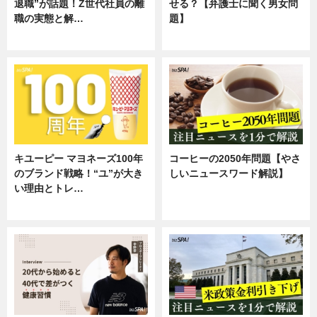
退職”が話題！Z世代社員の離
せる？【弁護士に聞く男女問
職の実態と解…
題】
企業インタビュー
専門家インタビュー
キユーピー マヨネーズ100年
コーヒーの2050年問題【やさ
のブランド戦略！“ユ”が大き
しいニュースワード解説】
い理由とトレ…
ニュース
企業インタビュー