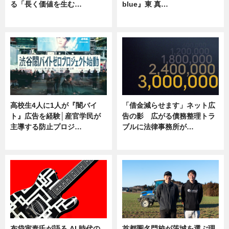
る「長く価値を生む…
blue』東 真…
ニュース
ニュース
高校生4人に1人が『闇バイ
「借金減らせます」ネット広
ト』広告を経験│産官学民が
告の影 広がる債務整理トラ
主導する防止プロジ…
ブルに法律事務所が…
ニュース
ニュース
布袋寅泰氏が語る AI 時代の
首都圏名門校が茨城を選ぶ理