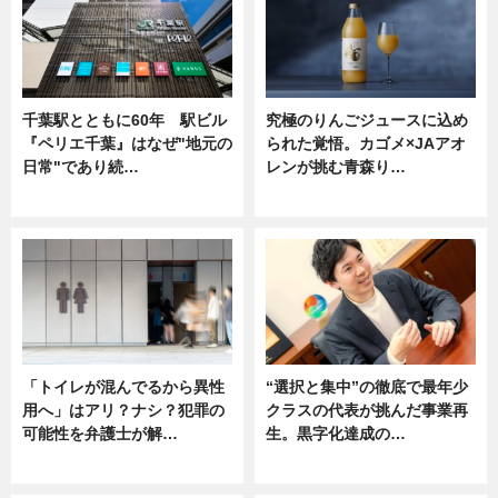
千葉駅とともに60年 駅ビル
究極のりんごジュースに込め
『ペリエ千葉』はなぜ"地元の
られた覚悟。カゴメ×JAアオ
日常"であり続…
レンが挑む青森り…
ニュース
ニュース
「トイレが混んでるから異性
“選択と集中”の徹底で最年少
用へ」はアリ？ナシ？犯罪の
クラスの代表が挑んだ事業再
可能性を弁護士が解…
生。黒字化達成の…
ニュース, 専門家インタビュー
ニュース