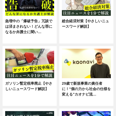
急増中の「爆破予告」冗談で
総合経済対策【やさしいニュ
は済まされない！どんな罪に
ースワード解説】
なるか弁護士に聞い…
ニュース
専門家インタビュー
ガソリン暫定税率廃止【やさ
29歳で新規事業の責任者
しいニュースワード解説】
に！“個の力から社会の仕様を
変える”カオナビ流…
ニュース
企業インタビュー