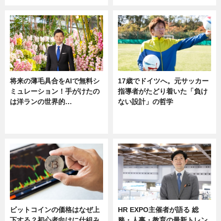
将来の薄毛具合をAIで無料シ
17歳でドイツへ。元サッカー
ミュレーション！手がけたの
指導者がたどり着いた「負け
は洋ランの世界的…
ない設計」の哲学
ニュース
ニュース
sponsored by 河野メリクロン
ビットコインの価格はなぜ上
HR EXPO主催者が語る 総
下する？初心者向けに仕組み
務・人事・教育の最新トレン