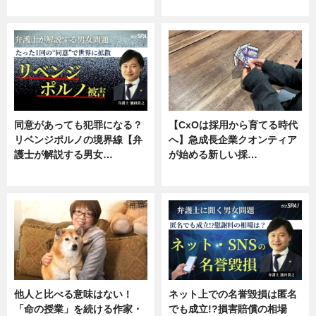
ニュース, 専門家インタビュー
ニュース, 専門家インタビュー
同意があっても犯罪になる？
【CxOは採用から育てる時代
リベンジポルノの境界線【弁
へ】急成長企業クオンティア
護士が解説する男女…
が始める新しい採…
専門家インタビュー
ニュース
他人と比べる意味はない！
ネット上での名誉毀損は匿名
「命の授業」を続ける作家・
でも成立!?損害賠償の相場