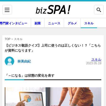
専門家インタビュー
副業
ニュース
グルメ
スキル
スキル
TOP
【ビジネス敬語クイズ】上司に使うのは正しくない！？「こちら
が資料になります」
企業インタビュー
専門家インタビュー
スキル
林美由紀
2023.05.19
「～になる」は状態の変化を表す
副業
ニュース
グルメ
スキル