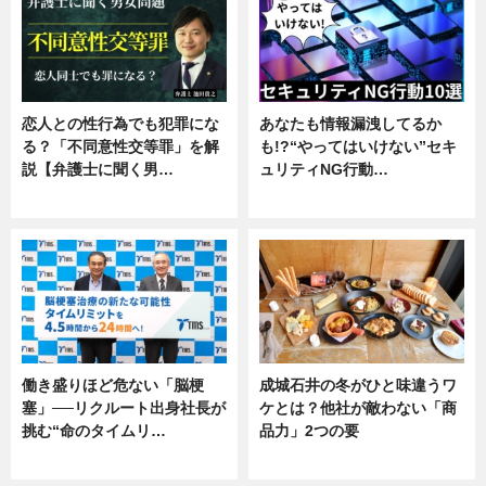
恋人との性行為でも犯罪にな
あなたも情報漏洩してるか
る？「不同意性交等罪」を解
も!?“やってはいけない”セキ
説【弁護士に聞く男…
ュリティNG行動…
専門家インタビュー
専門家インタビュー
働き盛りほど危ない「脳梗
成城石井の冬がひと味違うワ
塞」──リクルート出身社長が
ケとは？他社が敵わない「商
挑む“命のタイムリ…
品力」2つの要
企業インタビュー
グルメ