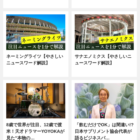
ニュース
企業インタビュー
ネーミングライツ【やさしい
サナエノミクス【やさしいニ
ニュースワード解説】
ュースワード解説】
ニュース
ニュース
8歳で世界が注目、12歳で渡
「飲むだけでOK」は間違い!?
米！天才ドラマーYOYOKAが
日本サプリメント協会代表が
見た“本物の…
語るビジネスパ…