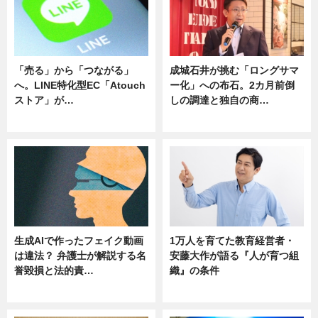
「売る」から「つながる」
成城石井が挑む「ロングサマ
へ。LINE特化型EC「Atouch
ー化」への布石。2カ月前倒
ストア」が…
しの調達と独自の商…
ニュース
ニュース
生成AIで作ったフェイク動画
1万人を育てた教育経営者・
は違法？ 弁護士が解説する名
安藤大作が語る『人が育つ組
誉毀損と法的責…
織』の条件
ニュース
ニュース