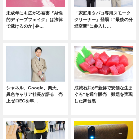
未成年にも広がる被害『AI性
「家庭用タバコ専用スモーク
的ディープフェイク』は法律
クリーナー」登場！“最後の分
で裁けるのか│弁…
煙空間”に参入し…
ニュース
ニュース
シャネル、Google、楽天、
成城石井が"新鮮で安価な生ま
異色キャリア社長が語る 売
ぐろ"を通年販売 難題を実現
上ゼロECを年…
した舞台裏
ニュース
ニュース