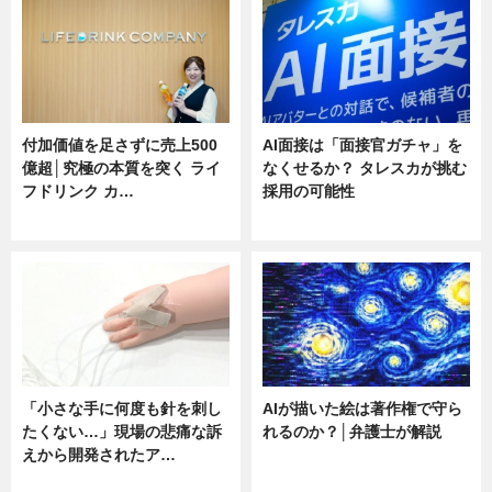
付加価値を足さずに売上500
AI面接は「面接官ガチャ」を
億超│究極の本質を突く ライ
なくせるか？ タレスカが挑む
フドリンク カ…
採用の可能性
ニュース
ニュース
「小さな手に何度も針を刺し
AIが描いた絵は著作権で守ら
たくない…」現場の悲痛な訴
れるのか？│弁護士が解説
えから開発されたア…
ニュース
ニュース