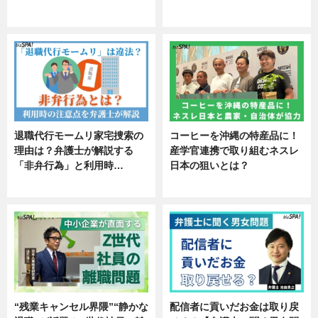
エンタメ
ニュース
退職代行モームリ家宅捜索の
コーヒーを沖縄の特産品に！
理由は？弁護士が解説する
産学官連携で取り組むネスレ
「非弁行為」と利用時…
日本の狙いとは？
専門家インタビュー
企業インタビュー
“残業キャンセル界隈”“静かな
配信者に貢いだお金は取り戻