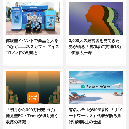
体験型イベントで商品と人を
3,000人の経営者を見てきた
つなぐ――ネスカフェ アイス
男が語る「成功者の共通OS」
ブレンドの戦略と…
│伊藤太一著…
ニュース
ニュース
「初月から300万円売上げ」
有名ホテルが80％割引『リゾ
発見型EC・Temuが切り拓く
ートワークス』代表が語る旅
販路の常識
行福利厚生の仕組…