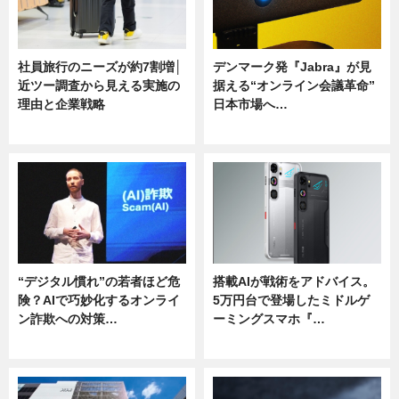
社員旅行のニーズが約7割増│
デンマーク発『Jabra』が見
近ツー調査から見える実施の
据える“オンライン会議革命”
理由と企業戦略
日本市場へ…
ニュース
ニュース
“デジタル慣れ”の若者ほど危
搭載AIが戦術をアドバイス。
険？AIで巧妙化するオンライ
5万円台で登場したミドルゲ
ン詐欺への対策…
ーミングスマホ『…
ニュース
ニュース