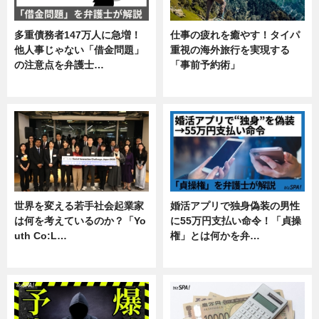
多重債務者147万人に急増！
仕事の疲れを癒やす！タイパ
他人事じゃない「借金問題」
重視の海外旅行を実現する
の注意点を弁護士…
「事前予約術」
専門家インタビュー
暮らし
世界を変える若手社会起業家
婚活アプリで独身偽装の男性
は何を考えているのか？「Yo
に55万円支払い命令！「貞操
uth Co:L…
権」とは何かを弁…
スキル
専門家インタビュー