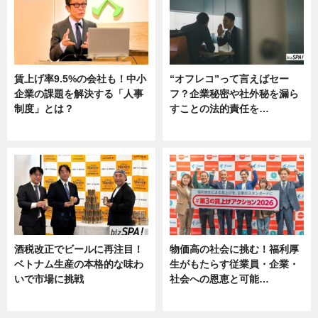
賃上げ率9.5%の会社も！中小
“オフレコ”って言えばセー
企業の課題を解決する「人事
フ？企業秘密や社外秘を漏ら
制度」とは？
すことの法的責任を…
ニュース
ニュース, 専門家インタビュー
酒税改正でビールに再注目！
物価高の社会に挑む！福利厚
ベトナム生産の本格的な味わ
生がもたらす従業員・企業・
いで市場に挑戦
社会への恩恵と可能…
ニュース
ニュース