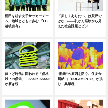
棚田を耕す女子サッカーチー
「美しくありたい」は贅沢で
ム。地域とともに歩む 『FC
はない――乳がん経験から見
越後妻有』
えた社会課題とビジ…
ニュース
ニュース
値上げ時代に問われる「価格
“酷暑”の原因を防ぐ。住友金
以上の価値」 Shake Shack
属鉱山「SOLAMENT®」が挑
が磨き続…
む、異業種…
ニュース
ニュース