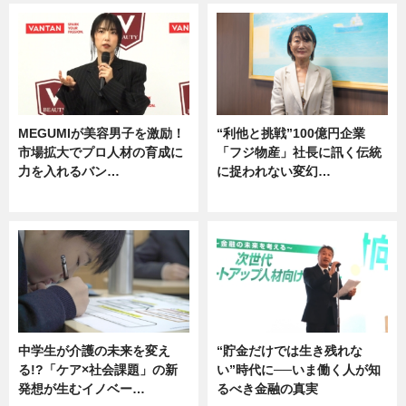
MEGUMIが美容男子を激励！
“利他と挑戦”100億円企業
市場拡大でプロ人材の育成に
「フジ物産」社長に訊く伝統
力を入れるバン…
に捉われない変幻…
企業インタビュー
ニュース
中学生が介護の未来を変え
“貯金だけでは生き残れな
る!?「ケア×社会課題」の新
い”時代に──いま働く人が知
発想が生むイノベー…
るべき金融の真実