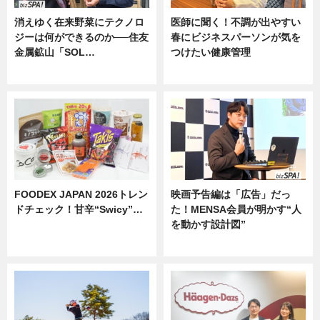
消えゆく在来野菜にテクノロ
医師に聞く！不調が出やすい
ジーは何ができるのか──住友
春にビジネスパーソンが気を
金属鉱山「SOL…
つけたい健康管理
ニュース
ニュース
FOODEX JAPAN 2026トレン
映画予告編は「広告」だっ
ドチェック！甘辛“Swicy”…
た！MENSA会員が明かす“人
を動かす設計図”
ニュース
ニュース