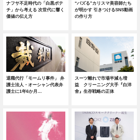
ナフサ不足時代の「白黒ポテ
“バズる”カリスマ美容師たち
チ」から考える 次世代に響く
が明かす 引きつけるSNS動画
価値の伝え方
の作り方
ニュース
ニュース
退職代行「モームリ事件」 弁
スーツ離れで市場半減も増
護士法人・オーシャン代表弁
益 クリーニング大手『白洋
護士に1年6か月…
舍』生存戦略の正体
ニュース
企業インタビュー