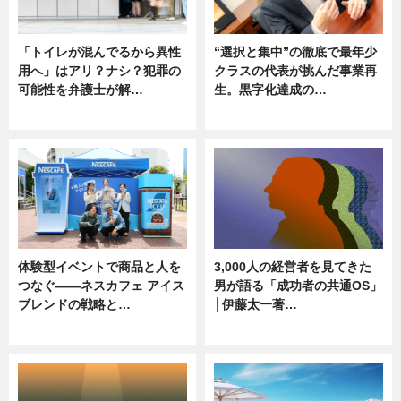
「トイレが混んでるから異性
“選択と集中”の徹底で最年少
用へ」はアリ？ナシ？犯罪の
クラスの代表が挑んだ事業再
可能性を弁護士が解…
生。黒字化達成の…
ニュース, 専門家インタビュー
ニュース
体験型イベントで商品と人を
3,000人の経営者を見てきた
つなぐ――ネスカフェ アイス
男が語る「成功者の共通OS」
ブレンドの戦略と…
│伊藤太一著…
ニュース
ニュース