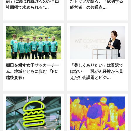
街」に選ばれ続けるのか？出
たトップが語る、「成功する
社回帰で求められる“…
経営者」の共通点…
ニュース
ニュース
棚田を耕す女子サッカーチー
「美しくありたい」は贅沢で
ム。地域とともに歩む 『FC
はない――乳がん経験から見
越後妻有』
えた社会課題とビジ…
ニュース
ニュース