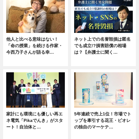
他人と比べる意味はない！
ネット上での名誉毀損は匿名
「命の授業」を続ける作家・
でも成立!?損害賠償の相場
今西乃子さんが語る幸…
は？【弁護士に聞く…
専門家インタビュー
専門家インタビュー
家計にも環境にも優しい再エ
5年連続で売上1位！市場でト
ネ電気「Pikaでんき」がスタ
ップを牽引する花王・ビオレ
ート！自治体と…
の独自のマーケテ…
ニュース
ニュース, 暮らし