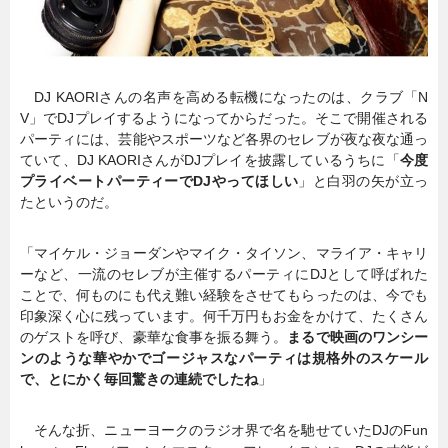
DJ KAORIさんの名声を高める転機になったのは、クラブ「N
V」でDJプレイするようになってからだった。そこで開催される
パーティには、芸能やスポーツなど各界のセレブが夜な夜な通っ
ていて、DJ KAORIさんがDJプレイを披露しているうちに「
今度
プライベートパーティーでDJやってほしい
」と白羽の矢が立っ
たというのだ。
「マイケル・ジョーダンやマイク・タイソン、マライア・キャリ
ーなど、一流のセレブが主催するパーティにDJとして呼ばれた
ことで、何ものにも代え難い経験をさせてもらったのは、今でも
印象深く心に残っています。何千万円もお金をかけて、たくさん
のゲストを呼び、豪華な食事を振る舞う。
まるで映画のワンシー
ンのような華やかでゴージャスなパーティは規格外のスケール
で、とにかく毎回驚きの連続でしたね
」
そんな折、ニューヨークのラジオ界で名を馳せていたDJのFun