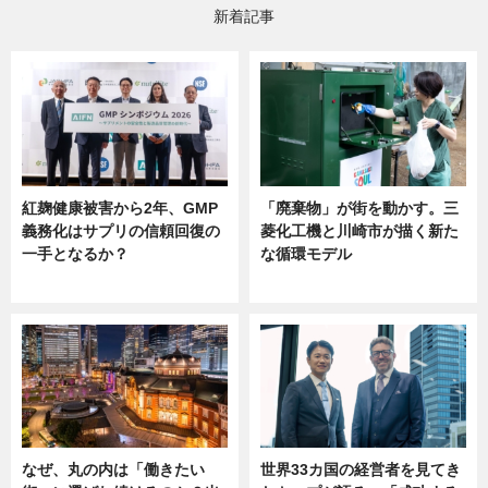
新着記事
紅麹健康被害から2年、GMP
「廃棄物」が街を動かす。三
義務化はサプリの信頼回復の
菱化工機と川崎市が描く新た
一手となるか？
な循環モデル
ニュース
ニュース
なぜ、丸の内は「働きたい
世界33カ国の経営者を見てき