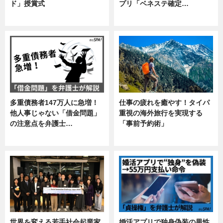
ド」授賞式
プリ「ベネステ確定…
ニュース
企業インタビュー
多重債務者147万人に急増！
仕事の疲れを癒やす！タイパ
他人事じゃない「借金問題」
重視の海外旅行を実現する
の注意点を弁護士…
「事前予約術」
専門家インタビュー
暮らし
世界を変える若手社会起業家
婚活アプリで独身偽装の男性