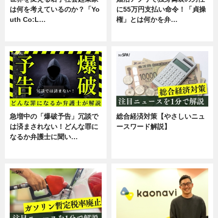
は何を考えているのか？「Yo
に55万円支払い命令！「貞操
uth Co:L…
権」とは何かを弁…
スキル
専門家インタビュー
急増中の「爆破予告」冗談で
総合経済対策【やさしいニュ
は済まされない！どんな罪に
ースワード解説】
なるか弁護士に聞い…
ニュース
専門家インタビュー