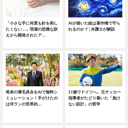
「小さな手に何度も針を刺し
AIが描いた絵は著作権で守ら
たくない…」現場の悲痛な訴
れるのか？│弁護士が解説
えから開発されたア…
ニュース
ニュース
将来の薄毛具合をAIで無料シ
17歳でドイツへ。元サッカー
ミュレーション！手がけたの
指導者がたどり着いた「負け
は洋ランの世界的…
ない設計」の哲学
ニュース
ニュース
sponsored by 河野メリクロン