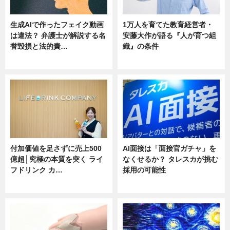
生成AIで作ったフェイク動画
1万人を育てた教育経営者・
は違法？ 弁護士が解説する名
安藤大作が語る『人が育つ組
誉毀損と法的責…
織』の条件
ニュース
ニュース
付加価値を足さずに売上500
AI面接は「面接官ガチャ」を
億超│究極の本質を突く ライ
なくせるか？ タレスカが挑む
フドリンク カ…
採用の可能性
ニュース
ニュース