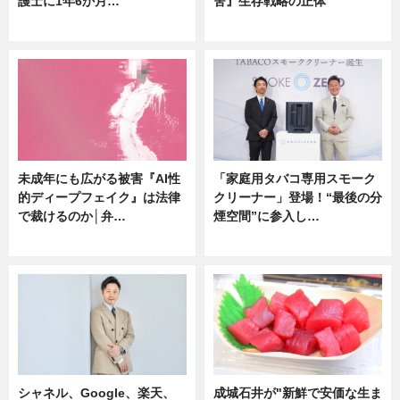
護士に1年6か月…
舍』生存戦略の正体
ニュース
企業インタビュー
未成年にも広がる被害『AI性
「家庭用タバコ専用スモーク
的ディープフェイク』は法律
クリーナー」登場！“最後の分
で裁けるのか│弁…
煙空間”に参入し…
ニュース
ニュース
シャネル、Google、楽天、
成城石井が"新鮮で安価な生ま