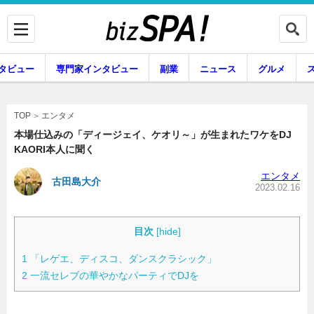
タビュー
専門家インタビュー
副業
ニュース
グルメ
エンタメ
エンタメ
TOP
本場仕込みの「ディージェイ、ケオリ～」が生まれたワケをDJ
KAORI本人に聞く
企業インタビュー
専門家インタビュー
エンタメ
古田島大介
2023.02.16
副業
ニュース
目次
[
hide
]
1
「レゲエ、ディスコ、ダンスクラシック」
2
一流セレブの華やかなパーティでDJを
グルメ
スキル