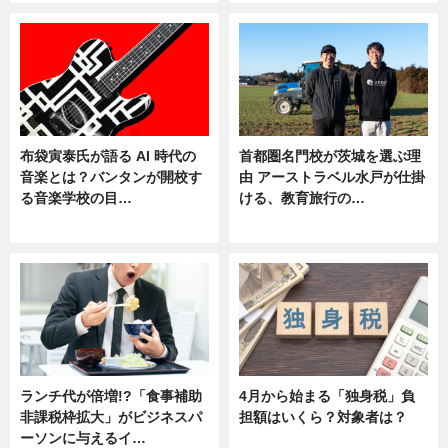
布袋寅泰氏が語る AI 時代の
首都圏名門校が茨城を選ぶ理
音楽とは？バンタンが開校す
由 アーストラベル水戸が仕掛
る音楽学校の目…
ける、教育旅行の…
ニュース
ニュース
ランチ代が倍増!?「食事補助
4月から始まる「独身税」負
非課税枠拡大」がビジネスパ
担額はいくら？対象者は？
ーソンに与えるイ…
ニュース