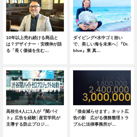
10年以上売れ続ける商品と
ダイビング×水中ゴミ拾い
は？デザイナー・安積伸が語
で、美しい海を未来へ│『Dr.
る「長く価値を生む…
blue』東 真…
ニュース
ニュース
高校生4人に1人が『闇バイ
「借金減らせます」ネット広
ト』広告を経験│産官学民が
告の影 広がる債務整理トラ
主導する防止プロジ…
ブルに法律事務所が…
ニュース
ニュース