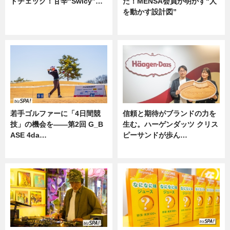
ドチェック！甘辛“Swicy”…
た！MENSA会員が明かす“人
を動かす設計図”
ニュース
ニュース
若手ゴルファーに「4日間競
信頼と期待がブランドの力を
技」の機会を——第2回 G_B
生む。ハーゲンダッツ クリス
ASE 4da…
ピーサンドが歩ん…
ニュース
ニュース