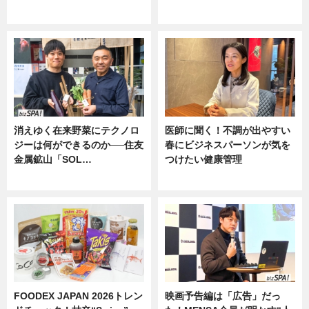
ニュース
消えゆく在来野菜にテクノロ
医師に聞く！不調が出やすい
ジーは何ができるのか──住友
春にビジネスパーソンが気を
金属鉱山「SOL…
つけたい健康管理
ニュース
ニュース
FOODEX JAPAN 2026トレン
映画予告編は「広告」だっ