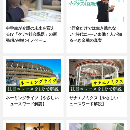
中学生が介護の未来を変え
“貯金だけでは生き残れな
る!?「ケア×社会課題」の新
い”時代に──いま働く人が知
発想が生むイノベー…
るべき金融の真実
ニュース
企業インタビュー
ネーミングライツ【やさしい
サナエノミクス【やさしいニ
ニュースワード解説】
ュースワード解説】
ニュース
ニュース