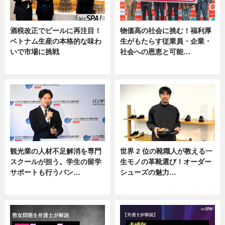
酒税改正でビールに再注目！
物価高の社会に挑む！福利厚
ベトナム生産の本格的な味わ
生がもたらす従業員・企業・
いで市場に挑戦
社会への恩恵と可能…
ニュース
ニュース
観光業の人材不足解消を専門
世界 2 位の靴職人が教える一
スクールが担う。学生の留学
生モノの革靴選び！オーダー
サポートも行うバン…
シューズの魅力…
ニュース, 企業インタビュー
ニュース, 専門家インタビュー