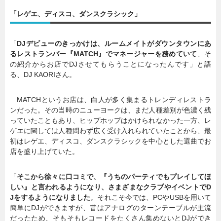
「レゲエ、ディスコ、ダンスクラシック」
暮らし
エンタメ
「
DJデビューのきっかけは、ルームメイトがダウンタウンにあ
るレストランバー『MATCH』でマネージャーを務めていて
、そ
連載一覧
の紹介からお店でDJさせてもらうことになったんです」と語
る、DJ KAORIさん。
MATCHというお店は、白人が多く集まるトレンディレストラ
ンだった。その当時のニューヨークは、まだ人種差別が色濃く残
っていたこともあり、ヒップホップはかけられなかった一方、レ
ゲエに関しては人種問わず広く受け入れられていたことから、最
初はレゲエ、ディスコ、ダンスクラシックを中心とした選曲でお
店を盛り上げていた。
「
そこから徐々に口コミで、『うちのパーティでもプレイしてほ
しい』と言われるようになり、さまざまなクラブやイベントでD
Jをするようになりました
。それこそ今では、PCやUSBを用いて
簡単にDJができますが、昔はアナログのターンテーブルが主流
だったため、そもそもレコードをたくさん集めないとDJができ