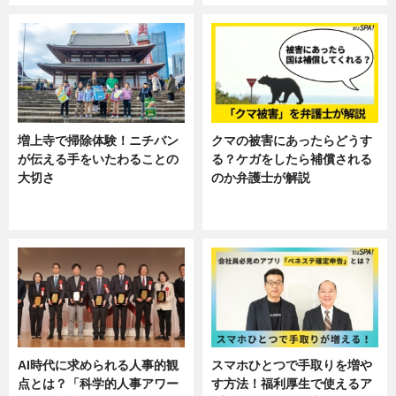
増上寺で掃除体験！ニチバン
クマの被害にあったらどうす
が伝える手をいたわることの
る？ケガをしたら補償される
大切さ
のか弁護士が解説
ニュース, 企業インタビュー, 暮ら
専門家インタビュー
し
AI時代に求められる人事的観
スマホひとつで手取りを増や
点とは？「科学的人事アワー
す方法！福利厚生で使えるア