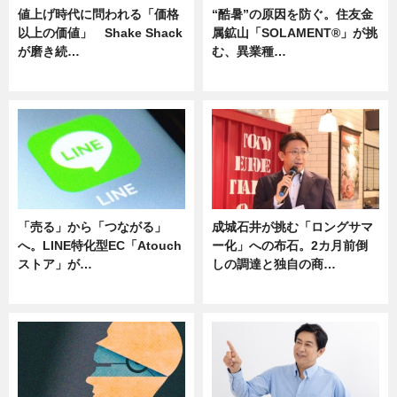
値上げ時代に問われる「価格
“酷暑”の原因を防ぐ。住友金
以上の価値」 Shake Shack
属鉱山「SOLAMENT®」が挑
が磨き続…
む、異業種…
ニュース
ニュース
「売る」から「つながる」
成城石井が挑む「ロングサマ
へ。LINE特化型EC「Atouch
ー化」への布石。2カ月前倒
ストア」が…
しの調達と独自の商…
ニュース
ニュース