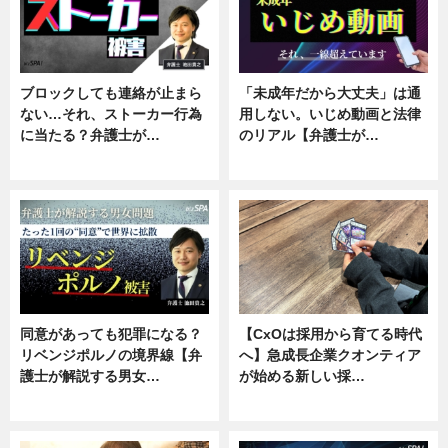
ブロックしても連絡が止まら
「未成年だから大丈夫」は通
ない…それ、ストーカー行為
用しない。いじめ動画と法律
に当たる？弁護士が…
のリアル【弁護士が…
ニュース, 専門家インタビュー
ニュース, 専門家インタビュー
同意があっても犯罪になる？
【CxOは採用から育てる時代
リベンジポルノの境界線【弁
へ】急成長企業クオンティア
護士が解説する男女…
が始める新しい採…
専門家インタビュー
ニュース