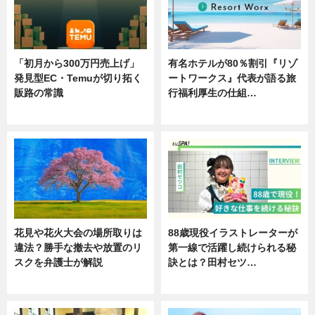
「初月から300万円売上げ」
有名ホテルが80％割引『リゾ
発見型EC・Temuが切り拓く
ートワークス』代表が語る旅
販路の常識
行福利厚生の仕組…
ニュース
ニュース
花見や花火大会の場所取りは
88歳現役イラストレーターが
違法？勝手な撤去や放置のリ
第一線で活躍し続けられる秘
スクを弁護士が解説
訣とは？田村セツ…
ニュース
専門家インタビュー