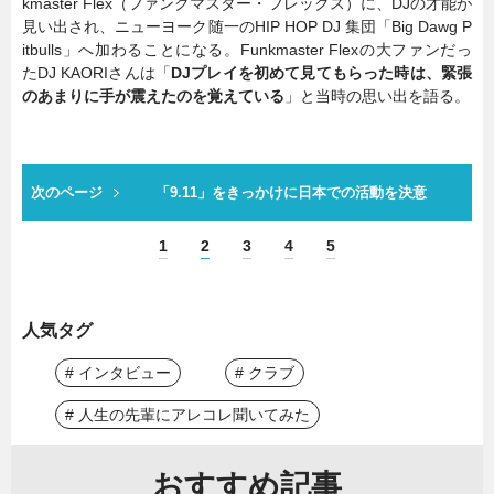
kmaster Flex（ファンクマスター・フレックス）に、DJの才能が
見い出され、ニューヨーク随一のHIP HOP DJ 集団「Big Dawg P
itbulls」へ加わることになる。Funkmaster Flexの大ファンだっ
たDJ KAORIさんは「
DJプレイを初めて見てもらった時は、緊張
のあまりに手が震えたのを覚えている
」と当時の思い出を語る。
次のページ
「9.11」をきっかけに日本での活動を決意
1
2
3
4
5
人気タグ
# インタビュー
# クラブ
# 人生の先輩にアレコレ聞いてみた
おすすめ記事