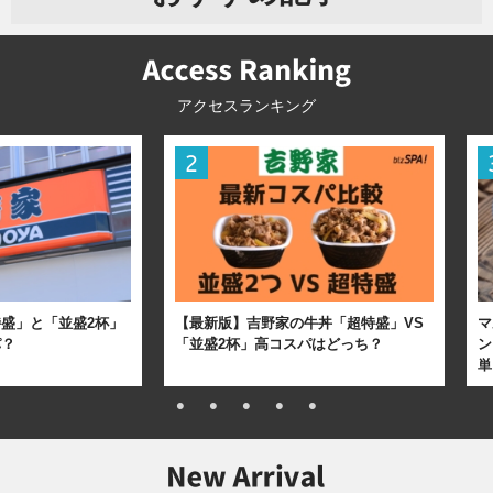
アクセスランキング
盛」と「並盛2杯」
【最新版】吉野家の牛丼「超特盛」VS
マ
パ？
「並盛2杯」高コスパはどっち？
ン
単