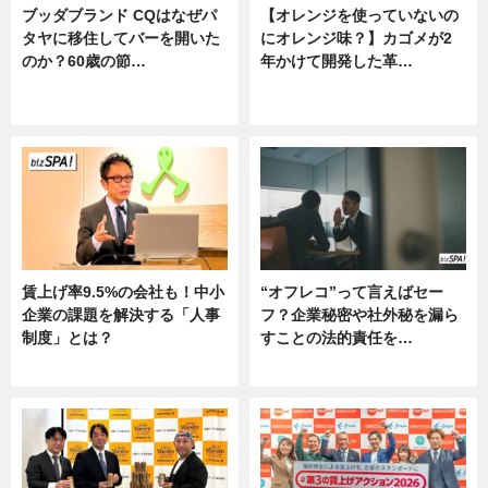
ブッダブランド CQはなぜパ
【オレンジを使っていないの
タヤに移住してバーを開いた
にオレンジ味？】カゴメが2
のか？60歳の節…
年かけて開発した革…
ニュース
グルメ, ニュース, 企業インタビュ
ー
賃上げ率9.5%の会社も！中小
“オフレコ”って言えばセー
企業の課題を解決する「人事
フ？企業秘密や社外秘を漏ら
制度」とは？
すことの法的責任を…
ニュース
ニュース, 専門家インタビュー