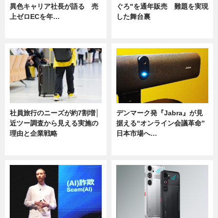
異色キャリア社長が語る 売
ぐろ"を通年販売 難題を実現
上ゼロECを年…
した舞台裏
ニュース
ニュース
社員旅行のニーズが約7割増│
デンマーク発『Jabra』が見
近ツー調査から見える実施の
据える“オンライン会議革命”
理由と企業戦略
日本市場へ…
ニュース
ニュース