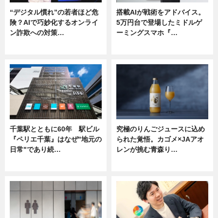
“デジタル慣れ”の若者ほど危
搭載AIが戦術をアドバイス。
険？AIで巧妙化するオンライ
5万円台で登場したミドルゲ
ン詐欺への対策…
ーミングスマホ『…
ニュース
ニュース
千葉駅とともに60年 駅ビル
究極のりんごジュースに込め
『ペリエ千葉』はなぜ"地元の
られた覚悟。カゴメ×JAアオ
日常"であり続…
レンが挑む青森り…
ニュース
ニュース