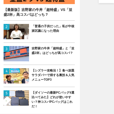
【最新版】吉野家の牛丼「超特盛」VS「並
盛2杯」高コスパはどっち？
「普通の子供だった」私が中核
派区議になった理由
吉野家の牛丼「超特盛」と「並
盛2杯」はどっちが高コスパ？
【シズラー攻略法！】食べ放題
サラダバーで得する裏技＆人気
メニューTOP3
【ダイソーの最新PCバッグ4選
比べてみた】どれが使いやす
い？神コスパPCバッグはこれ
だ！