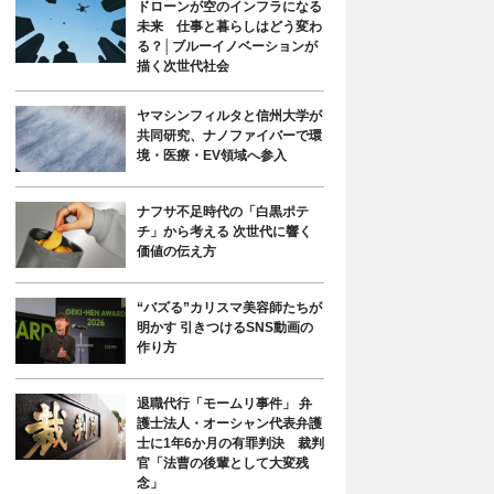
ドローンが空のインフラになる
未来 仕事と暮らしはどう変わ
る？│ブルーイノベーションが
描く次世代社会
ヤマシンフィルタと信州大学が
共同研究、ナノファイバーで環
境・医療・EV領域へ参入
ナフサ不足時代の「白黒ポテ
チ」から考える 次世代に響く
価値の伝え方
“バズる”カリスマ美容師たちが
明かす 引きつけるSNS動画の
作り方
退職代行「モームリ事件」 弁
護士法人・オーシャン代表弁護
士に1年6か月の有罪判決 裁判
官「法曹の後輩として大変残
念」