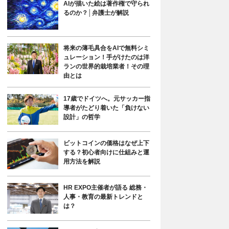
AIが描いた絵は著作権で守られ
るのか？│弁護士が解説
将来の薄毛具合をAIで無料シミ
ュレーション！手がけたのは洋
ランの世界的栽培業者！その理
由とは
17歳でドイツへ。元サッカー指
導者がたどり着いた「負けない
設計」の哲学
ビットコインの価格はなぜ上下
する？初心者向けに仕組みと運
用方法を解説
HR EXPO主催者が語る 総務・
人事・教育の最新トレンドと
は？