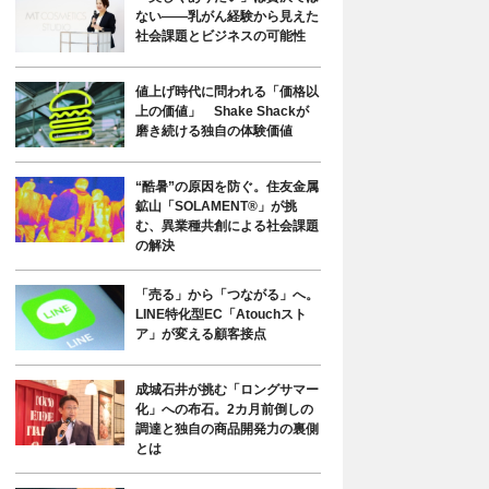
ない――乳がん経験から見えた
社会課題とビジネスの可能性
値上げ時代に問われる「価格以
上の価値」 Shake Shackが
磨き続ける独自の体験価値
“酷暑”の原因を防ぐ。住友金属
鉱山「SOLAMENT®」が挑
む、異業種共創による社会課題
の解決
「売る」から「つながる」へ。
LINE特化型EC「Atouchスト
ア」が変える顧客接点
成城石井が挑む「ロングサマー
化」への布石。2カ月前倒しの
調達と独自の商品開発力の裏側
とは