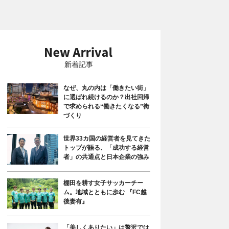
新着記事
なぜ、丸の内は「働きたい街」
に選ばれ続けるのか？出社回帰
で求められる“働きたくなる”街
づくり
世界33カ国の経営者を見てきた
トップが語る、「成功する経営
者」の共通点と日本企業の強み
棚田を耕す女子サッカーチー
ム。地域とともに歩む 『FC越
後妻有』
「美しくありたい」は贅沢では