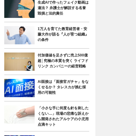
生成AIで作ったフェイク動画は
違法？ 弁護士が解説する名誉
毀損と法的責任
1万人を育てた教育経営者・安
藤大作が語る『人が育つ組織』
の条件
付加価値を足さずに売上500億
超│究極の本質を突く ライフド
リンク カンパニーの経営戦略
AI面接は「面接官ガチャ」をな
くせるか？ タレスカが挑む採
用の可能性
「小さな手に何度も針を刺した
くない…」現場の悲痛な訴えか
ら開発されたアルケアの小児用
点滴キット