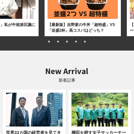
た」私が中核派区議に
【最新版】吉野家の牛丼「超特盛」VS
【
「並盛2杯」高コスパはどっち？
ー
新着記事
世界33カ国の経営者を見てき
棚田を耕す女子サッカーチー