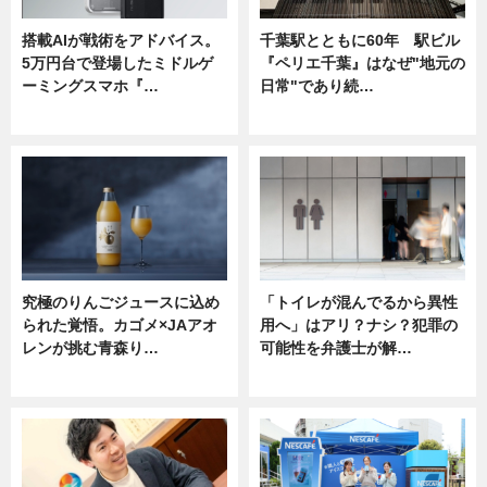
搭載AIが戦術をアドバイス。
千葉駅とともに60年 駅ビル
5万円台で登場したミドルゲ
『ペリエ千葉』はなぜ"地元の
ーミングスマホ『…
日常"であり続…
ニュース
ニュース
究極のりんごジュースに込め
「トイレが混んでるから異性
られた覚悟。カゴメ×JAアオ
用へ」はアリ？ナシ？犯罪の
レンが挑む青森り…
可能性を弁護士が解…
ニュース
ニュース, 専門家インタビュー