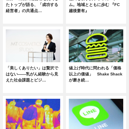
たトップが語る、「成功する
ム。地域とともに歩む 『FC
経営者」の共通点…
越後妻有』
ニュース
ニュース
「美しくありたい」は贅沢で
値上げ時代に問われる「価格
はない――乳がん経験から見
以上の価値」 Shake Shack
えた社会課題とビジ…
が磨き続…
ニュース
ニュース