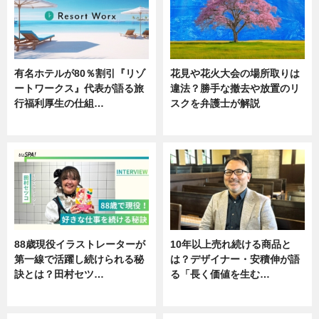
有名ホテルが80％割引『リゾ
花見や花火大会の場所取りは
ートワークス』代表が語る旅
違法？勝手な撤去や放置のリ
行福利厚生の仕組…
スクを弁護士が解説
ニュース
ニュース
88歳現役イラストレーターが
10年以上売れ続ける商品と
第一線で活躍し続けられる秘
は？デザイナー・安積伸が語
訣とは？田村セツ…
る「長く価値を生む…
専門家インタビュー
ニュース