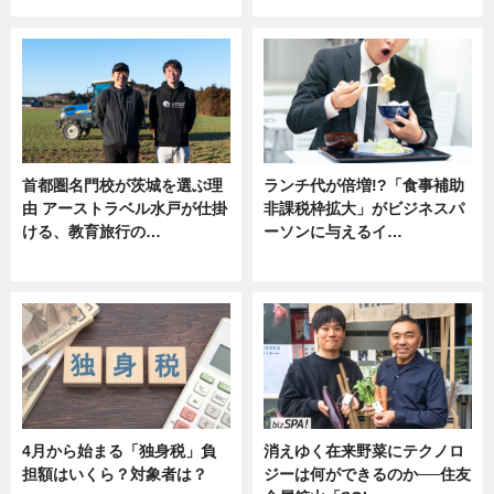
首都圏名門校が茨城を選ぶ理
ランチ代が倍増!?「食事補助
由 アーストラベル水戸が仕掛
非課税枠拡大」がビジネスパ
ける、教育旅行の…
ーソンに与えるイ…
ニュース
ニュース
4月から始まる「独身税」負
消えゆく在来野菜にテクノロ
担額はいくら？対象者は？
ジーは何ができるのか──住友