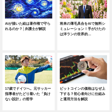
AIが描いた絵は著作権で守ら
将来の薄毛具合をAIで無料シ
れるのか？│弁護士が解説
ミュレーション！手がけたの
は洋ランの世界的…
ニュース
ニュース
sponsored by 河野メリクロン
17歳でドイツへ。元サッカー
ビットコインの価格はなぜ上
指導者がたどり着いた「負け
下する？初心者向けに仕組み
ない設計」の哲学
と運用方法を解説
ニュース
ニュース