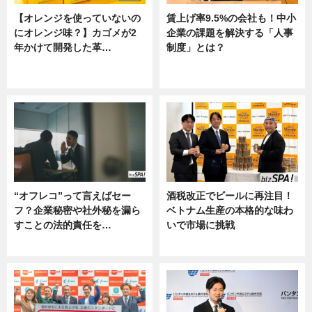
【オレンジを使っていないの
賃上げ率9.5%の会社も！中小
にオレンジ味？】カゴメが2
企業の課題を解決する「人事
年かけて開発した革…
制度」とは？
グルメ, ニュース, 企業インタビュ
ニュース
ー
“オフレコ”って言えばセー
酒税改正でビールに再注目！
フ？企業秘密や社外秘を漏ら
ベトナム生産の本格的な味わ
すことの法的責任を…
いで市場に挑戦
ニュース, 専門家インタビュー
ニュース