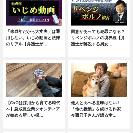
「未成年だから大丈夫」は通
同意があっても犯罪になる？
用しない。いじめ動画と法律
リベンジポルノの境界線【弁
のリアル【弁護士が…
護士が解説する男女…
ニュース, 専門家インタビュー
専門家インタビュー
【CxOは採用から育てる時代
他人と比べる意味はない！
へ】急成長企業クオンティア
「命の授業」を続ける作家・
が始める新しい採…
今西乃子さんが語る幸…
ニュース
専門家インタビュー