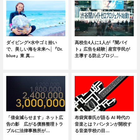
ダイビング×水中ゴミ拾い
高校生4人に1人が『闇バイ
で、美しい海を未来へ│『Dr.
ト』広告を経験│産官学民が
blue』東 真…
主導する防止プロジ…
ニュース
ニュース
「借金減らせます」ネット広
布袋寅泰氏が語る AI 時代の
告の影 広がる債務整理トラ
音楽とは？バンタンが開校す
ブルに法律事務所が…
る音楽学校の目…
ニュース
ニュース