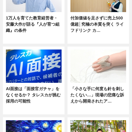
1万人を育てた教育経営者・
付加価値を足さずに売上500
安藤大作が語る『人が育つ組
億超│究極の本質を突く ライ
織』の条件
フドリンク カ…
ニュース
ニュース
AI面接は「面接官ガチャ」を
「小さな手に何度も針を刺し
なくせるか？ タレスカが挑む
たくない…」現場の悲痛な訴
採用の可能性
えから開発されたア…
ニュース
ニュース