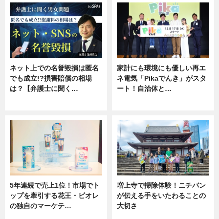
ネット上での名誉毀損は匿名
家計にも環境にも優しい再エ
でも成立!?損害賠償の相場
ネ電気「Pikaでんき」がスタ
は？【弁護士に聞く…
ート！自治体と…
専門家インタビュー
ニュース
5年連続で売上1位！市場でト
増上寺で掃除体験！ニチバン
ップを牽引する花王・ビオレ
が伝える手をいたわることの
の独自のマーケテ…
大切さ