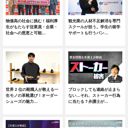
物価高の社会に挑む！福利厚
観光業の人材不足解消を専門
生がもたらす従業員・企業・
スクールが担う。学生の留学
社会への恩恵と可能…
サポートも行うバン…
ニュース
ニュース, 企業インタビュー
世界 2 位の靴職人が教える一
ブロックしても連絡が止まら
生モノの革靴選び！オーダー
ない…それ、ストーカー行為
シューズの魅力…
に当たる？弁護士が…
ニュース, 専門家インタビュー
ニュース, 専門家インタビュー