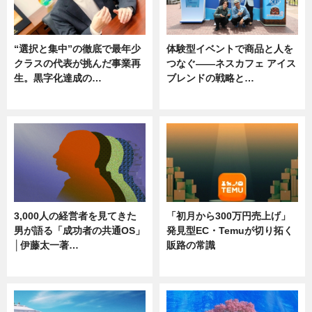
“選択と集中”の徹底で最年少
体験型イベントで商品と人を
クラスの代表が挑んだ事業再
つなぐ――ネスカフェ アイス
生。黒字化達成の…
ブレンドの戦略と…
ニュース
ニュース
3,000人の経営者を見てきた
「初月から300万円売上げ」
男が語る「成功者の共通OS」
発見型EC・Temuが切り拓く
│伊藤太一著…
販路の常識
ニュース
ニュース