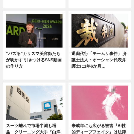
ニュース
ニュース
“バズる”カリスマ美容師たち
退職代行「モームリ事件」 弁
が明かす 引きつけるSNS動画
護士法人・オーシャン代表弁
の作り方
護士に1年6か月…
ニュース
ニュース
スーツ離れで市場半減も増
未成年にも広がる被害『AI性
益 クリーニング大手『白洋
的ディープフェイク』は法律