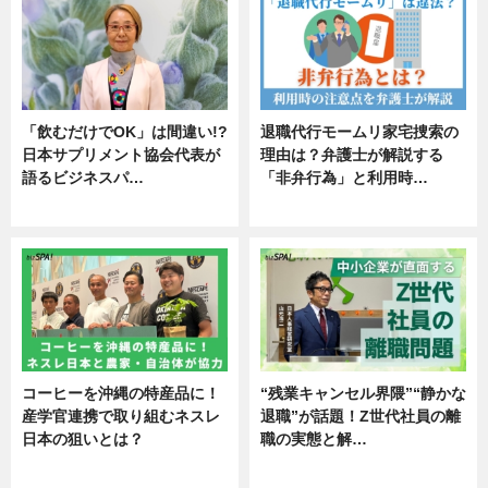
「飲むだけでOK」は間違い!?
退職代行モームリ家宅捜索の
日本サプリメント協会代表が
理由は？弁護士が解説する
語るビジネスパ…
「非弁行為」と利用時…
ニュース
専門家インタビュー
コーヒーを沖縄の特産品に！
“残業キャンセル界隈”“静かな
産学官連携で取り組むネスレ
退職”が話題！Z世代社員の離
日本の狙いとは？
職の実態と解…
企業インタビュー
企業インタビュー