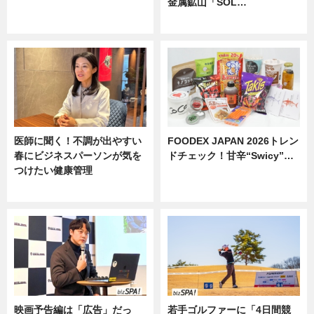
金属鉱山「SOL…
ニュース
ニュース
医師に聞く！不調が出やすい
FOODEX JAPAN 2026トレン
春にビジネスパーソンが気を
ドチェック！甘辛“Swicy”…
つけたい健康管理
ニュース
ニュース
映画予告編は「広告」だっ
若手ゴルファーに「4日間競