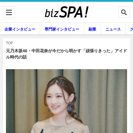
企業インタビュー
専門家インタビュー
副業
ニュース
暮らし
エンタメ
TOP
元乃木坂46・中田花奈が今だから明かす「頑張りきった」アイド
ル時代の話
企業インタビュー
専門家インタビュー
副業
ニュース
グルメ
スキル