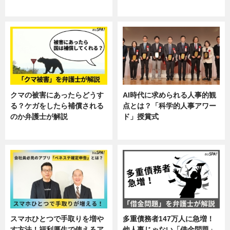
ニュース, 暮らし
ニュース, 企業インタビュー, 暮ら
し
クマの被害にあったらどうす
AI時代に求められる人事的観
る？ケガをしたら補償される
点とは？「科学的人事アワー
のか弁護士が解説
ド」授賞式
専門家インタビュー
ニュース
スマホひとつで手取りを増や
多重債務者147万人に急増！
す方法！福利厚生で使えるア
他人事じゃない「借金問題」