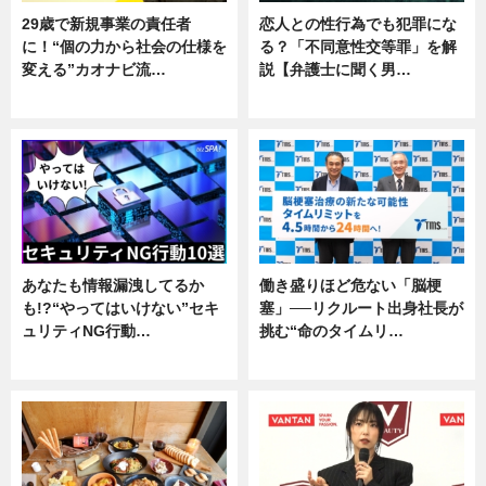
29歳で新規事業の責任者
恋人との性行為でも犯罪にな
に！“個の力から社会の仕様を
る？「不同意性交等罪」を解
変える”カオナビ流…
説【弁護士に聞く男…
企業インタビュー
専門家インタビュー
あなたも情報漏洩してるか
働き盛りほど危ない「脳梗
も!?“やってはいけない”セキ
塞」──リクルート出身社長が
ュリティNG行動…
挑む“命のタイムリ…
専門家インタビュー
企業インタビュー