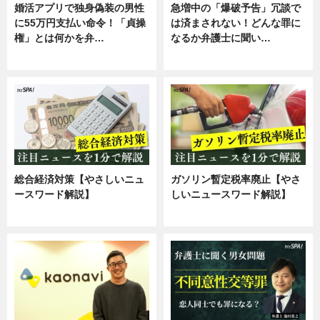
婚活アプリで独身偽装の男性
急増中の「爆破予告」冗談で
に55万円支払い命令！「貞操
は済まされない！どんな罪に
権」とは何かを弁…
なるか弁護士に聞い…
専門家インタビュー
専門家インタビュー
総合経済対策【やさしいニュ
ガソリン暫定税率廃止【やさ
ースワード解説】
しいニュースワード解説】
ニュース
ニュース