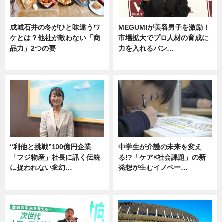
成城石井の冬がひと味違うワ
MEGUMIが美容男子を激励！
ケとは？他社が敵わない「商
市場拡大でプロ人材の育成に
品力」2つの要
力を入れるバン…
グルメ
企業インタビュー
“利他と挑戦”100億円企業
中学生が介護の未来を変え
「フジ物産」社長に訊く伝統
る!?「ケア×社会課題」の新
に捉われない変幻…
発想が生むイノベー…
ニュース
ニュース