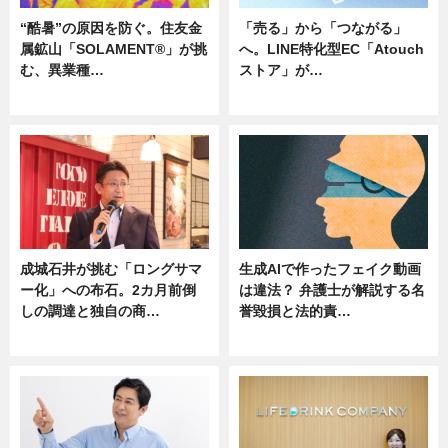
“酷暑”の原因を防ぐ。住友金
「売る」から「つながる」
属鉱山「SOLAMENT®」が挑
へ。LINE特化型EC「Atouch
む、異業種…
ストア」が…
ニュース
ニュース
成城石井が挑む「ロングサマ
生成AIで作ったフェイク動画
ー化」への布石。2カ月前倒
は違法？ 弁護士が解説する名
しの調達と独自の商…
誉毀損と法的責…
ニュース
ニュース