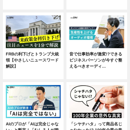
専門家インタビュー
FRBの利下げとトランプ大統
音で仕事効率が激変!?できる
領【やさしいニュースワード
ビジネスパーソンが今すぐ整
解説】
えるべきオーディ…
ニュース
企業インタビュー
AIのプロが「AIは完全じゃな
「シヤチハタ」って商品名じ
い」と断言！「むしろ人が管
ゃなかった!? 100年企業の意