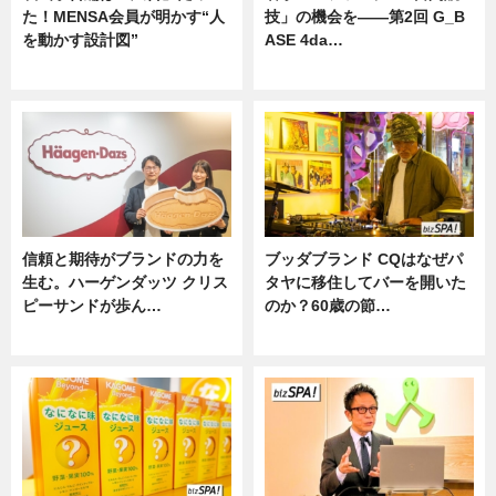
た！MENSA会員が明かす“人
技」の機会を——第2回 G_B
を動かす設計図”
ASE 4da…
ニュース
ニュース
信頼と期待がブランドの力を
ブッダブランド CQはなぜパ
生む。ハーゲンダッツ クリス
タヤに移住してバーを開いた
ピーサンドが歩ん…
のか？60歳の節…
ニュース
ニュース