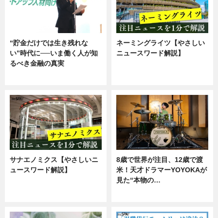
“貯金だけでは生き残れな
ネーミングライツ【やさしい
い”時代に──いま働く人が知
ニュースワード解説】
るべき金融の真実
ニュース
企業インタビュー
サナエノミクス【やさしいニ
8歳で世界が注目、12歳で渡
ュースワード解説】
米！天才ドラマーYOYOKAが
見た“本物の…
ニュース
エンタメ