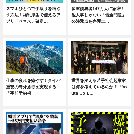
スマホひとつで手取りを増や
多重債務者147万人に急増！
す方法！福利厚生で使えるア
他人事じゃない「借金問題」
プリ「ベネステ確定…
の注意点を弁護士…
企業インタビュー
専門家インタビュー
仕事の疲れを癒やす！タイパ
世界を変える若手社会起業家
重視の海外旅行を実現する
は何を考えているのか？「Yo
「事前予約術」
uth Co:L…
暮らし
スキル