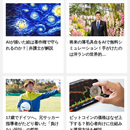
AIが描いた絵は著作権で守ら
将来の薄毛具合をAIで無料シ
れるのか？│弁護士が解説
ミュレーション！手がけたの
は洋ランの世界的…
ニュース
ニュース
sponsored by 河野メリクロン
17歳でドイツへ。元サッカー
ビットコインの価格はなぜ上
指導者がたどり着いた「負け
下する？初心者向けに仕組み
ない設計」の哲学
と運用方法を解説