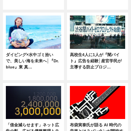
専門家インタビュー
ニュース
ダイビング×水中ゴミ拾い
高校生4人に1人が『闇バイ
で、美しい海を未来へ│『Dr.
ト』広告を経験│産官学民が
blue』東 真…
主導する防止プロジ…
ニュース
ニュース
「借金減らせます」ネット広
布袋寅泰氏が語る AI 時代の
告の影 広がる債務整理トラ
音楽とは？バンタンが開校す