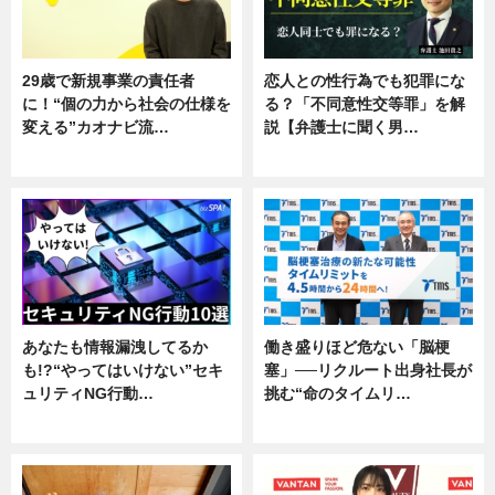
29歳で新規事業の責任者
恋人との性行為でも犯罪にな
に！“個の力から社会の仕様を
る？「不同意性交等罪」を解
変える”カオナビ流…
説【弁護士に聞く男…
企業インタビュー
専門家インタビュー
あなたも情報漏洩してるか
働き盛りほど危ない「脳梗
も!?“やってはいけない”セキ
塞」──リクルート出身社長が
ュリティNG行動…
挑む“命のタイムリ…
専門家インタビュー
企業インタビュー