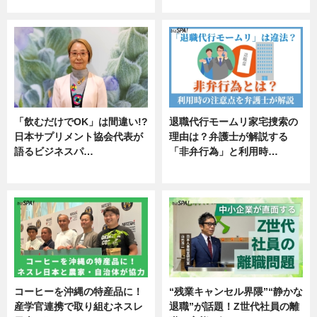
エンタメ
「飲むだけでOK」は間違い!?
退職代行モームリ家宅捜索の
日本サプリメント協会代表が
理由は？弁護士が解説する
語るビジネスパ…
「非弁行為」と利用時…
ニュース
専門家インタビュー
コーヒーを沖縄の特産品に！
“残業キャンセル界隈”“静かな
産学官連携で取り組むネスレ
退職”が話題！Z世代社員の離