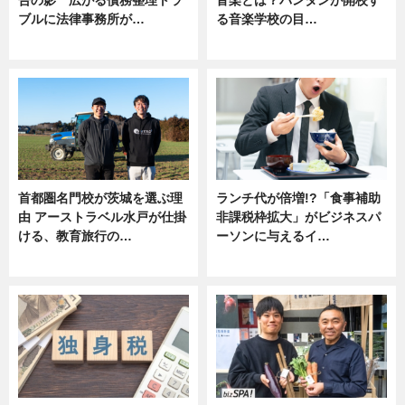
ブルに法律事務所が…
る音楽学校の目…
ニュース
ニュース
首都圏名門校が茨城を選ぶ理
ランチ代が倍増!?「食事補助
由 アーストラベル水戸が仕掛
非課税枠拡大」がビジネスパ
ける、教育旅行の…
ーソンに与えるイ…
ニュース
ニュース