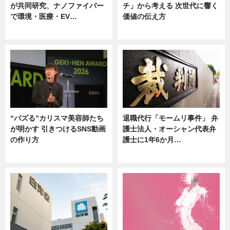
が共同研究、ナノファイバー
チ」から考える 次世代に響く
で環境・医療・EV…
価値の伝え方
ニュース
ニュース
“バズる”カリスマ美容師たち
退職代行「モームリ事件」 弁
が明かす 引きつけるSNS動画
護士法人・オーシャン代表弁
の作り方
護士に1年6か月…
ニュース
ニュース