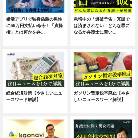
婚活アプリで独身偽装の男性
急増中の「爆破予告」冗談で
に55万円支払い命令！「貞操
は済まされない！どんな罪に
権」とは何かを弁…
なるか弁護士に聞い…
専門家インタビュー
専門家インタビュー
総合経済対策【やさしいニュ
ガソリン暫定税率廃止【やさ
ースワード解説】
しいニュースワード解説】
ニュース
ニュース