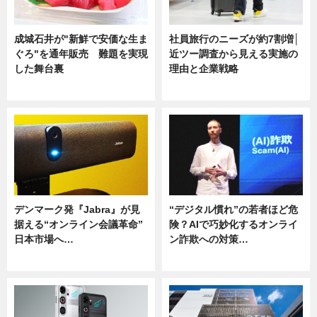
成城石井が"新鮮で安価な生ま
社員旅行のニーズが約7割増│
ぐろ"を通年販売 難題を実現
近ツー調査から見える実施の
した舞台裏
理由と企業戦略
ニュース
ニュース
デンマーク発『Jabra』が見
“デジタル慣れ”の若者ほど危
据える“オンライン会議革命”
険？AIで巧妙化するオンライ
日本市場へ…
ン詐欺への対策…
ニュース
ニュース