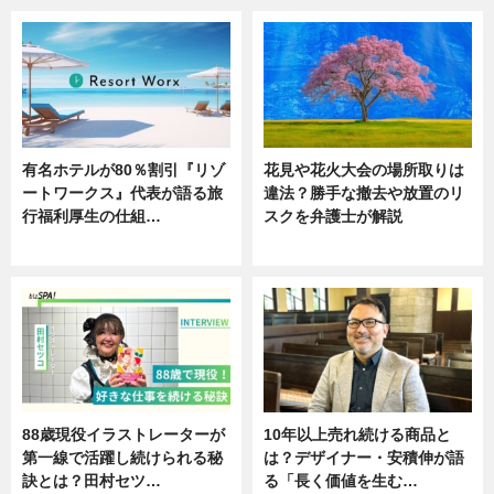
有名ホテルが80％割引『リゾ
花見や花火大会の場所取りは
ートワークス』代表が語る旅
違法？勝手な撤去や放置のリ
行福利厚生の仕組…
スクを弁護士が解説
ニュース
ニュース
88歳現役イラストレーターが
10年以上売れ続ける商品と
第一線で活躍し続けられる秘
は？デザイナー・安積伸が語
訣とは？田村セツ…
る「長く価値を生む…