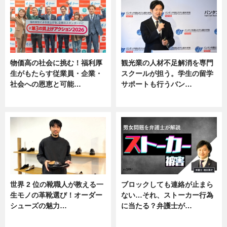
物価高の社会に挑む！福利厚
観光業の人材不足解消を専門
生がもたらす従業員・企業・
スクールが担う。学生の留学
社会への恩恵と可能…
サポートも行うバン…
ニュース
ニュース, 企業インタビュー
世界 2 位の靴職人が教える一
ブロックしても連絡が止まら
生モノの革靴選び！オーダー
ない…それ、ストーカー行為
シューズの魅力…
に当たる？弁護士が…
ニュース, 専門家インタビュー
ニュース, 専門家インタビュー