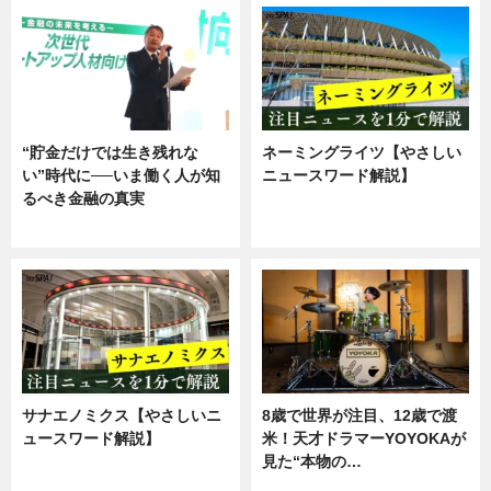
“貯金だけでは生き残れな
ネーミングライツ【やさしい
い”時代に──いま働く人が知
ニュースワード解説】
るべき金融の真実
ニュース
企業インタビュー
サナエノミクス【やさしいニ
8歳で世界が注目、12歳で渡
ュースワード解説】
米！天才ドラマーYOYOKAが
見た“本物の…
ニュース