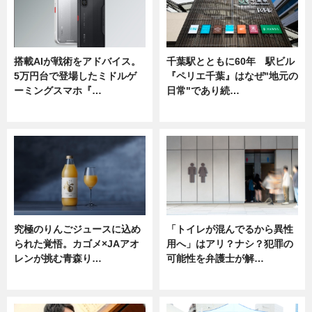
搭載AIが戦術をアドバイス。
千葉駅とともに60年 駅ビル
5万円台で登場したミドルゲ
『ペリエ千葉』はなぜ"地元の
ーミングスマホ『…
日常"であり続…
ニュース
ニュース
究極のりんごジュースに込め
「トイレが混んでるから異性
られた覚悟。カゴメ×JAアオ
用へ」はアリ？ナシ？犯罪の
レンが挑む青森り…
可能性を弁護士が解…
ニュース
ニュース, 専門家インタビュー