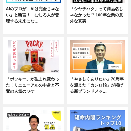
AIのプロが「AIは完全じゃな
「シヤチハタ」って商品名じ
い」と断言！「むしろ人が管
ゃなかった!? 100年企業の意
理する未来にな…
外な真実
企業インタビュー
企業インタビュー
「ポッキー」が生まれ変わっ
「やさしくありたい」70周年
た！リニューアルの中身と不
を迎えた「カンロ飴」が掲げ
変の人気のワケ
る新ブランドメッ…
グルメ
企業インタビュー