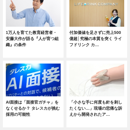
1万人を育てた教育経営者・
付加価値を足さずに売上500
安藤大作が語る『人が育つ組
億超│究極の本質を突く ライ
織』の条件
フドリンク カ…
ニュース
ニュース
AI面接は「面接官ガチャ」を
「小さな手に何度も針を刺し
なくせるか？ タレスカが挑む
たくない…」現場の悲痛な訴
採用の可能性
えから開発されたア…
ニュース
ニュース