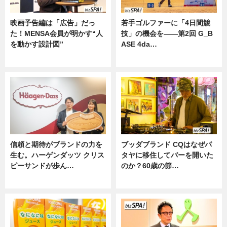
映画予告編は「広告」だっ
若手ゴルファーに「4日間競
た！MENSA会員が明かす“人
技」の機会を——第2回 G_B
を動かす設計図”
ASE 4da…
ニュース
ニュース
信頼と期待がブランドの力を
ブッダブランド CQはなぜパ
生む。ハーゲンダッツ クリス
タヤに移住してバーを開いた
ピーサンドが歩ん…
のか？60歳の節…
ニュース
ニュース