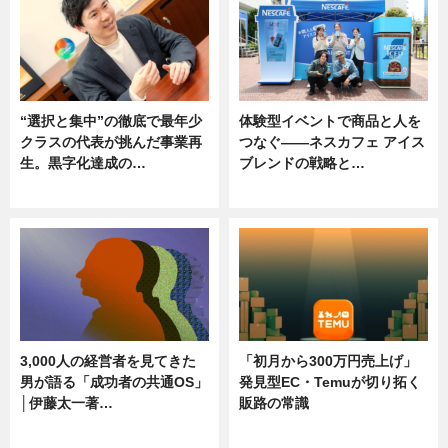
“選択と集中”の徹底で最年少
体験型イベントで商品と人を
クラスの代表が挑んだ事業再
つなぐ――ネスカフェ アイス
生。黒字化達成の…
ブレンドの戦略と…
ニュース
ニュース
3,000人の経営者を見てきた
「初月から300万円売上げ」
男が語る「成功者の共通OS」
発見型EC・Temuが切り拓く
│伊藤太一著…
販路の常識
ニュース
ニュース