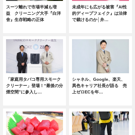
スーツ離れで市場半減も増
未成年にも広がる被害『AI性
益 クリーニング大手『白洋
的ディープフェイク』は法律
舍』生存戦略の正体
で裁けるのか│弁…
企業インタビュー
ニュース
「家庭用タバコ専用スモーク
シャネル、Google、楽天、
クリーナー」登場！“最後の分
異色キャリア社長が語る 売
煙空間”に参入し…
上ゼロECを年…
ニュース
ニュース