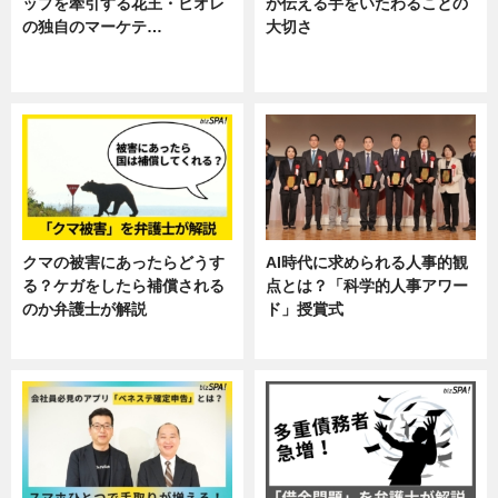
ップを牽引する花王・ビオレ
が伝える手をいたわることの
の独自のマーケテ…
大切さ
ニュース, 暮らし
ニュース, 企業インタビュー, 暮ら
し
クマの被害にあったらどうす
AI時代に求められる人事的観
る？ケガをしたら補償される
点とは？「科学的人事アワー
のか弁護士が解説
ド」授賞式
専門家インタビュー
ニュース