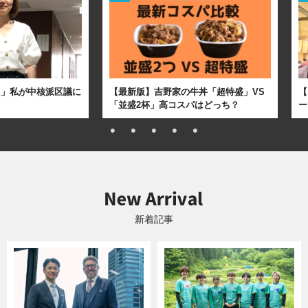
た」私が中核派区議に
【最新版】吉野家の牛丼「超特盛」VS
【
「並盛2杯」高コスパはどっち？
ー
新着記事