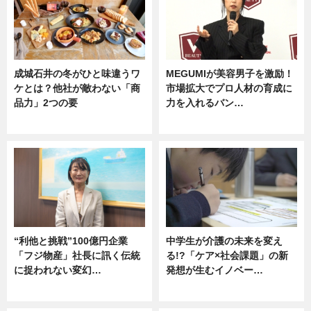
成城石井の冬がひと味違うワ
MEGUMIが美容男子を激励！
ケとは？他社が敵わない「商
市場拡大でプロ人材の育成に
品力」2つの要
力を入れるバン…
グルメ
企業インタビュー
“利他と挑戦”100億円企業
中学生が介護の未来を変え
「フジ物産」社長に訊く伝統
る!?「ケア×社会課題」の新
に捉われない変幻…
発想が生むイノベー…
ニュース
ニュース