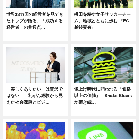
世界33カ国の経営者を見てき
棚田を耕す女子サッカーチー
たトップが語る、「成功する
ム。地域とともに歩む 『FC
経営者」の共通点…
越後妻有』
ニュース
ニュース
「美しくありたい」は贅沢で
値上げ時代に問われる「価格
はない――乳がん経験から見
以上の価値」 Shake Shack
えた社会課題とビジ…
が磨き続…
ニュース
ニュース