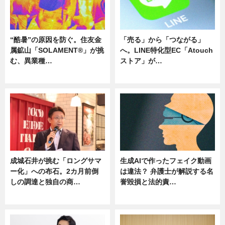
“酷暑”の原因を防ぐ。住友金
「売る」から「つながる」
属鉱山「SOLAMENT®」が挑
へ。LINE特化型EC「Atouch
む、異業種…
ストア」が…
ニュース
ニュース
成城石井が挑む「ロングサマ
生成AIで作ったフェイク動画
ー化」への布石。2カ月前倒
は違法？ 弁護士が解説する名
しの調達と独自の商…
誉毀損と法的責…
ニュース
ニュース