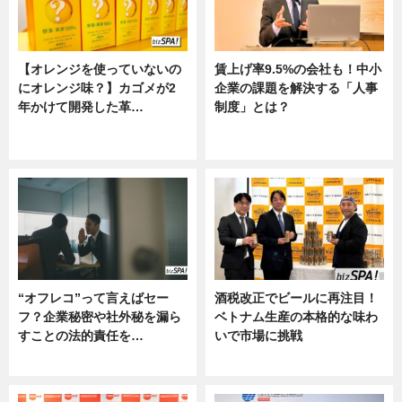
【オレンジを使っていないの
賃上げ率9.5%の会社も！中小
にオレンジ味？】カゴメが2
企業の課題を解決する「人事
年かけて開発した革…
制度」とは？
グルメ, ニュース, 企業インタビュ
ニュース
ー
“オフレコ”って言えばセー
酒税改正でビールに再注目！
フ？企業秘密や社外秘を漏ら
ベトナム生産の本格的な味わ
すことの法的責任を…
いで市場に挑戦
ニュース, 専門家インタビュー
ニュース