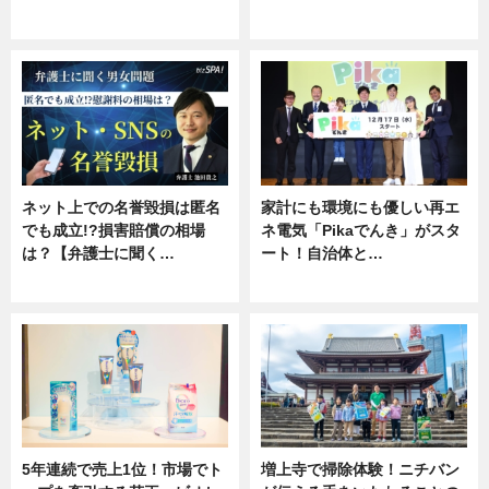
ニュース
専門家インタビュー
ネット上での名誉毀損は匿名
家計にも環境にも優しい再エ
でも成立!?損害賠償の相場
ネ電気「Pikaでんき」がスタ
は？【弁護士に聞く…
ート！自治体と…
専門家インタビュー
ニュース
5年連続で売上1位！市場でト
増上寺で掃除体験！ニチバン