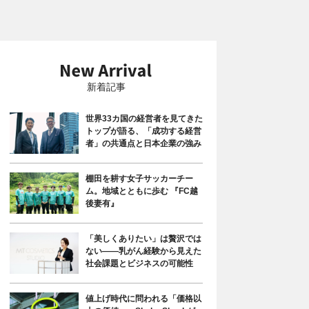
新着記事
世界33カ国の経営者を見てきた
トップが語る、「成功する経営
者」の共通点と日本企業の強み
棚田を耕す女子サッカーチー
ム。地域とともに歩む 『FC越
後妻有』
「美しくありたい」は贅沢では
ない――乳がん経験から見えた
社会課題とビジネスの可能性
値上げ時代に問われる「価格以