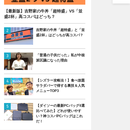
【最新版】吉野家の牛丼「超特盛」VS「並
盛2杯」高コスパはどっち？
吉野家の牛丼「超特盛」と「並
盛2杯」はどっちが高コスパ？
「普通の子供だった」私が中核
派区議になった理由
【シズラー攻略法！】食べ放題
サラダバーで得する裏技＆人気
メニューTOP3
【ダイソーの最新PCバッグ4選
比べてみた】どれが使いやす
い？神コスパPCバッグはこれ
だ！