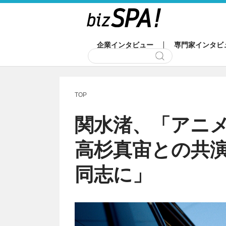
企業インタビュー
専門家インタビ
TOP
関水渚、「アニ
高杉真宙との共
同志に」