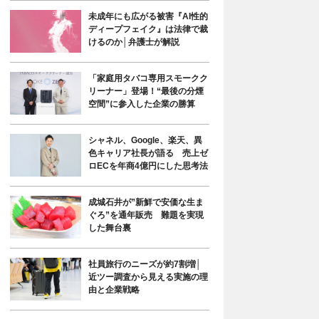
未成年にも広がる被害『AI性的
ディープフェイク』は法律で裁
けるのか│弁護士が解説
「家庭用タバコ専用スモークク
リーナー」登場！“最後の分煙
空間”に参入した企業の勝算
シャネル、Google、楽天、異
色キャリア社長が語る 売上ゼ
ロECを年商4億円にした思考法
成城石井が”新鮮で安価な生ま
ぐろ”を通年販売 難題を実現
した舞台裏
社員旅行のニーズが約7割増│
近ツー調査から見える実施の理
由と企業戦略