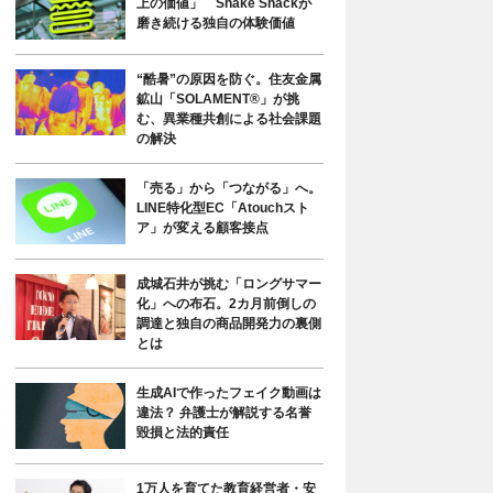
上の価値」 Shake Shackが
磨き続ける独自の体験価値
“酷暑”の原因を防ぐ。住友金属
鉱山「SOLAMENT®」が挑
む、異業種共創による社会課題
の解決
「売る」から「つながる」へ。
LINE特化型EC「Atouchスト
ア」が変える顧客接点
成城石井が挑む「ロングサマー
化」への布石。2カ月前倒しの
調達と独自の商品開発力の裏側
とは
生成AIで作ったフェイク動画は
違法？ 弁護士が解説する名誉
毀損と法的責任
1万人を育てた教育経営者・安