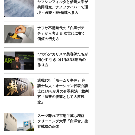
ヤマシンフィルタと信州大学が
共同研究、ナノファイバーで環
境・医療・EV領域へ参入
ナフサ不足時代の「白黒ポテ
チ」から考える 次世代に響く
価値の伝え方
“バズる”カリスマ美容師たちが
明かす 引きつけるSNS動画の
作り方
退職代行「モームリ事件」 弁
護士法人・オーシャン代表弁護
士に1年6か月の有罪判決 裁判
官「法曹の後輩として大変残
念」
スーツ離れで市場半減も増益
クリーニング大手『白洋舍』生
存戦略の正体