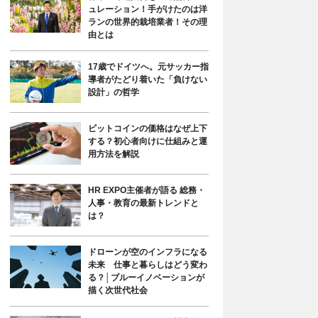
ュレーション！手がけたのは洋
ランの世界的栽培業者！その理
由とは
17歳でドイツへ。元サッカー指
導者がたどり着いた「負けない
設計」の哲学
ビットコインの価格はなぜ上下
する？初心者向けに仕組みと運
用方法を解説
HR EXPO主催者が語る 総務・
人事・教育の最新トレンドと
は？
ドローンが空のインフラになる
未来 仕事と暮らしはどう変わ
る？│ブルーイノベーションが
描く次世代社会