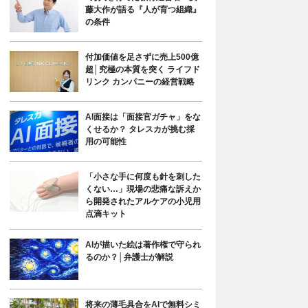
藤大作が語る『人が育つ組織』
の条件
付加価値を足さずに売上500億
超│究極の本質を突く ライフド
リンク カンパニーの経営戦略
AI面接は「面接官ガチャ」をな
くせるか？ タレスカが挑む採
用の可能性
「小さな手に何度も針を刺した
くない…」現場の悲痛な訴えか
ら開発されたアルケアの小児用
点滴キット
AIが描いた絵は著作権で守られ
るのか？│弁護士が解説
将来の薄毛具合をAIで無料シミ