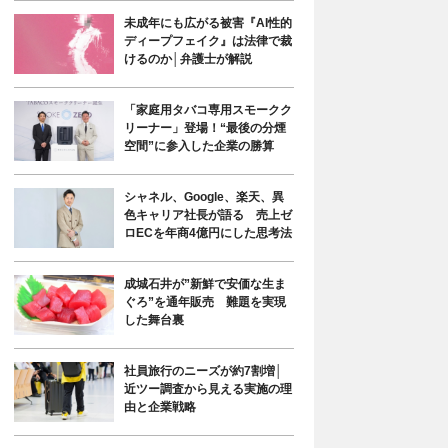
未成年にも広がる被害『AI性的
ディープフェイク』は法律で裁
けるのか│弁護士が解説
「家庭用タバコ専用スモークク
リーナー」登場！“最後の分煙
空間”に参入した企業の勝算
シャネル、Google、楽天、異
色キャリア社長が語る 売上ゼ
ロECを年商4億円にした思考法
成城石井が”新鮮で安価な生ま
ぐろ”を通年販売 難題を実現
した舞台裏
社員旅行のニーズが約7割増│
近ツー調査から見える実施の理
由と企業戦略