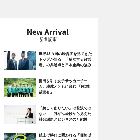
新着記事
世界33カ国の経営者を見てきた
トップが語る、「成功する経営
者」の共通点と日本企業の強み
棚田を耕す女子サッカーチー
ム。地域とともに歩む 『FC越
後妻有』
「美しくありたい」は贅沢では
ない――乳がん経験から見えた
社会課題とビジネスの可能性
値上げ時代に問われる「価格以