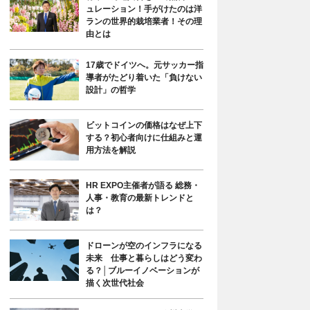
ュレーション！手がけたのは洋
ランの世界的栽培業者！その理
由とは
17歳でドイツへ。元サッカー指
導者がたどり着いた「負けない
設計」の哲学
ビットコインの価格はなぜ上下
する？初心者向けに仕組みと運
用方法を解説
HR EXPO主催者が語る 総務・
人事・教育の最新トレンドと
は？
ドローンが空のインフラになる
未来 仕事と暮らしはどう変わ
る？│ブルーイノベーションが
描く次世代社会