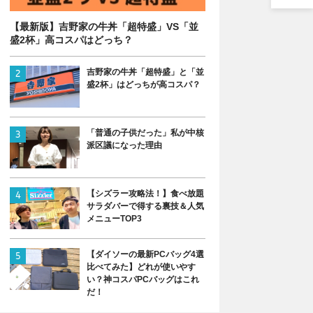
【最新版】吉野家の牛丼「超特盛」VS「並
盛2杯」高コスパはどっち？
吉野家の牛丼「超特盛」と「並
盛2杯」はどっちが高コスパ？
「普通の子供だった」私が中核
派区議になった理由
【シズラー攻略法！】食べ放題
サラダバーで得する裏技＆人気
メニューTOP3
【ダイソーの最新PCバッグ4選
比べてみた】どれが使いやす
い？神コスパPCバッグはこれ
だ！