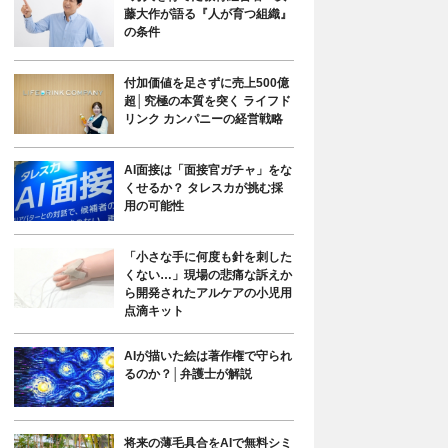
藤大作が語る『人が育つ組織』
の条件
付加価値を足さずに売上500億
超│究極の本質を突く ライフド
リンク カンパニーの経営戦略
AI面接は「面接官ガチャ」をな
くせるか？ タレスカが挑む採
用の可能性
「小さな手に何度も針を刺した
くない…」現場の悲痛な訴えか
ら開発されたアルケアの小児用
点滴キット
AIが描いた絵は著作権で守られ
るのか？│弁護士が解説
将来の薄毛具合をAIで無料シミ