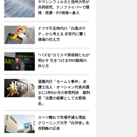
ヤマシンフィルタと信州大学が
共同研究、ナノファイバーで環
境・医療・EV領域へ参入
ナフサ不足時代の「白黒ポテ
チ」から考える 次世代に響く
価値の伝え方
“バズる”カリスマ美容師たちが
明かす 引きつけるSNS動画の
作り方
退職代行「モームリ事件」 弁
護士法人・オーシャン代表弁護
士に1年6か月の有罪判決 裁判
官「法曹の後輩として大変残
念」
スーツ離れで市場半減も増益
クリーニング大手『白洋舍』生
存戦略の正体