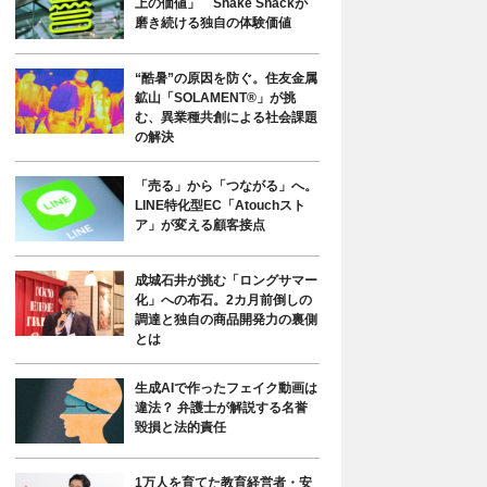
上の価値」 Shake Shackが
磨き続ける独自の体験価値
“酷暑”の原因を防ぐ。住友金属
鉱山「SOLAMENT®」が挑
む、異業種共創による社会課題
の解決
「売る」から「つながる」へ。
LINE特化型EC「Atouchスト
ア」が変える顧客接点
成城石井が挑む「ロングサマー
化」への布石。2カ月前倒しの
調達と独自の商品開発力の裏側
とは
生成AIで作ったフェイク動画は
違法？ 弁護士が解説する名誉
毀損と法的責任
1万人を育てた教育経営者・安