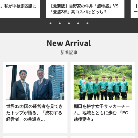
た」私が中核派区議に
【最新版】吉野家の牛丼「超特盛」VS
【
「並盛2杯」高コスパはどっち？
ー
新着記事
世界33カ国の経営者を見てき
棚田を耕す女子サッカーチー
たトップが語る、「成功する
ム。地域とともに歩む 『FC
経営者」の共通点…
越後妻有』
ニュース
ニュース