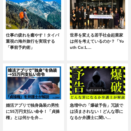
仕事の疲れを癒やす！タイパ
世界を変える若手社会起業家
重視の海外旅行を実現する
は何を考えているのか？「Yo
「事前予約術」
uth Co:L…
暮らし
スキル
婚活アプリで独身偽装の男性
急増中の「爆破予告」冗談で
に55万円支払い命令！「貞操
は済まされない！どんな罪に
権」とは何かを弁…
なるか弁護士に聞い…
専門家インタビュー
専門家インタビュー