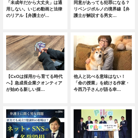
「未成年だから大丈夫」は通
同意があっても犯罪になる？
用しない。いじめ動画と法律
リベンジポルノの境界線【弁
のリアル【弁護士が…
護士が解説する男女…
ニュース, 専門家インタビュー
専門家インタビュー
【CxOは採用から育てる時代
他人と比べる意味はない！
へ】急成長企業クオンティア
「命の授業」を続ける作家・
が始める新しい採…
今西乃子さんが語る幸…
ニュース
専門家インタビュー