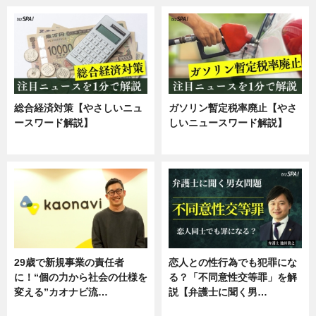
総合経済対策【やさしいニュ
ガソリン暫定税率廃止【やさ
ースワード解説】
しいニュースワード解説】
ニュース
ニュース
29歳で新規事業の責任者
恋人との性行為でも犯罪にな
に！“個の力から社会の仕様を
る？「不同意性交等罪」を解
変える”カオナビ流…
説【弁護士に聞く男…
企業インタビュー
専門家インタビュー