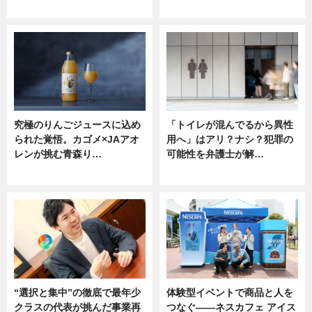
ニュース
ニュース
究極のりんごジュースに込め
「トイレが混んでるから異性
られた覚悟。カゴメ×JAアオ
用へ」はアリ？ナシ？犯罪の
レンが挑む青森り…
可能性を弁護士が解…
ニュース
ニュース, 専門家インタビュー
“選択と集中”の徹底で最年少
体験型イベントで商品と人を
クラスの代表が挑んだ事業再
つなぐ――ネスカフェ アイス