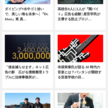
ダイビング×水中ゴミ拾い
高校生4人に1人が『闇バイ
で、美しい海を未来へ│『Dr.
ト』広告を経験│産官学民が
blue』東 真…
主導する防止プロジ…
ニュース
ニュース
「借金減らせます」ネット広
布袋寅泰氏が語る AI 時代の
告の影 広がる債務整理トラ
音楽とは？バンタンが開校す
ブルに法律事務所が…
る音楽学校の目…
ニュース
ニュース