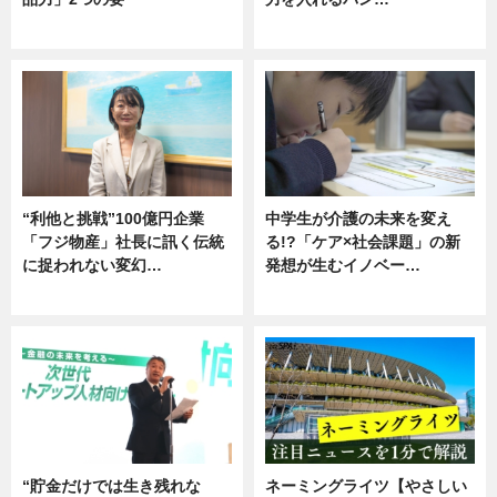
グルメ
企業インタビュー
“利他と挑戦”100億円企業
中学生が介護の未来を変え
「フジ物産」社長に訊く伝統
る!?「ケア×社会課題」の新
に捉われない変幻…
発想が生むイノベー…
ニュース
ニュース
“貯金だけでは生き残れな
ネーミングライツ【やさしい