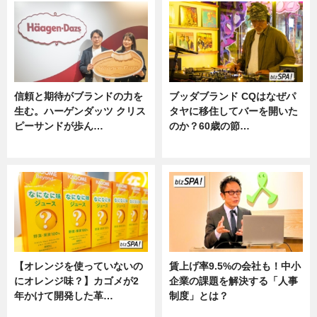
信頼と期待がブランドの力を
ブッダブランド CQはなぜパ
生む。ハーゲンダッツ クリス
タヤに移住してバーを開いた
ピーサンドが歩ん…
のか？60歳の節…
ニュース
ニュース
【オレンジを使っていないの
賃上げ率9.5%の会社も！中小
にオレンジ味？】カゴメが2
企業の課題を解決する「人事
年かけて開発した革…
制度」とは？
グルメ, ニュース, 企業インタビュ
ニュース