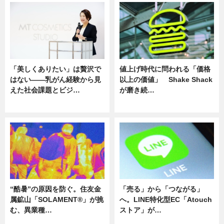
「美しくありたい」は贅沢で
値上げ時代に問われる「価格
はない――乳がん経験から見
以上の価値」 Shake Shack
えた社会課題とビジ…
が磨き続…
ニュース
ニュース
“酷暑”の原因を防ぐ。住友金
「売る」から「つながる」
属鉱山「SOLAMENT®」が挑
へ。LINE特化型EC「Atouch
む、異業種…
ストア」が…