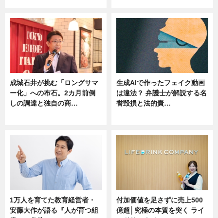
ニュース
ニュース
成城石井が挑む「ロングサマ
生成AIで作ったフェイク動画
ー化」への布石。2カ月前倒
は違法？ 弁護士が解説する名
しの調達と独自の商…
誉毀損と法的責…
ニュース
ニュース
1万人を育てた教育経営者・
付加価値を足さずに売上500
安藤大作が語る『人が育つ組
億超│究極の本質を突く ライ