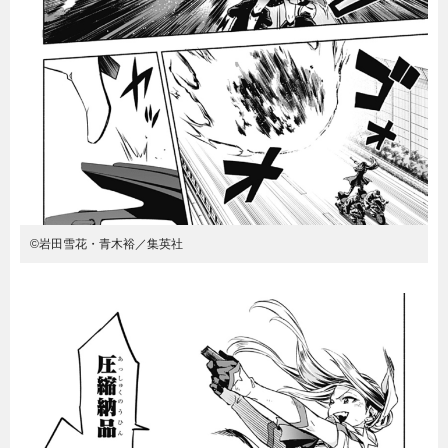
©岩田雪花・青木裕／集英社