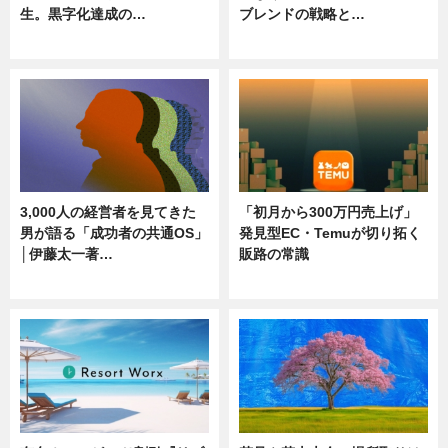
生。黒字化達成の…
ブレンドの戦略と…
ニュース
ニュース
3,000人の経営者を見てきた
「初月から300万円売上げ」
男が語る「成功者の共通OS」
発見型EC・Temuが切り拓く
│伊藤太一著…
販路の常識
ニュース
ニュース