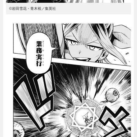
©岩田雪花・青木裕／集英社