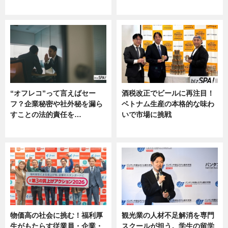
ー
“オフレコ”って言えばセー
酒税改正でビールに再注目！
フ？企業秘密や社外秘を漏ら
ベトナム生産の本格的な味わ
すことの法的責任を…
いで市場に挑戦
ニュース, 専門家インタビュー
ニュース
物価高の社会に挑む！福利厚
観光業の人材不足解消を専門
生がもたらす従業員・企業・
スクールが担う。学生の留学