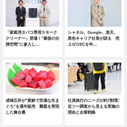
「家庭用タバコ専用スモーク
シャネル、Google、楽天、
クリーナー」登場！“最後の分
異色キャリア社長が語る 売
煙空間”に参入し…
上ゼロECを年…
ニュース
ニュース
成城石井が"新鮮で安価な生ま
社員旅行のニーズが約7割増│
ぐろ"を通年販売 難題を実現
近ツー調査から見える実施の
した舞台裏
理由と企業戦略
ニュース
ニュース