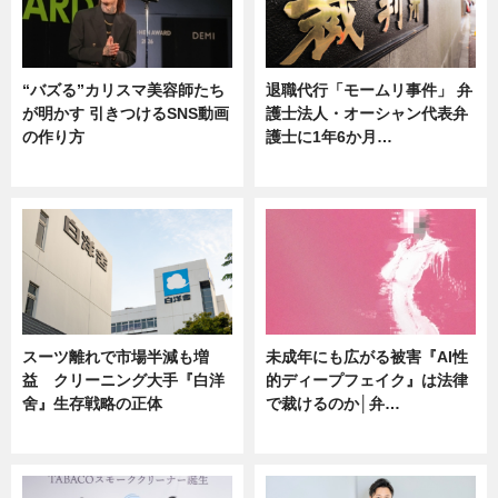
“バズる”カリスマ美容師たち
退職代行「モームリ事件」 弁
が明かす 引きつけるSNS動画
護士法人・オーシャン代表弁
の作り方
護士に1年6か月…
ニュース
ニュース
スーツ離れで市場半減も増
未成年にも広がる被害『AI性
益 クリーニング大手『白洋
的ディープフェイク』は法律
舍』生存戦略の正体
で裁けるのか│弁…
企業インタビュー
ニュース