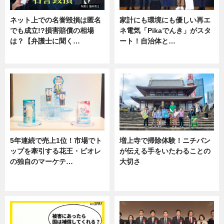
ネット上での名誉毀損は匿名
家計にも環境にも優しい再エ
でも成立!?損害賠償の相場
ネ電気「Pikaでんき」がスタ
は？【弁護士に聞く…
ート！自治体と…
専門家インタビュー
ニュース
5年連続で売上1位！市場でト
増上寺で掃除体験！ニチバン
ップを牽引する花王・ビオレ
が伝える手をいたわることの
の独自のマーケテ…
大切さ
ニュース, 暮らし
ニュース, 企業インタビュー, 暮ら
し