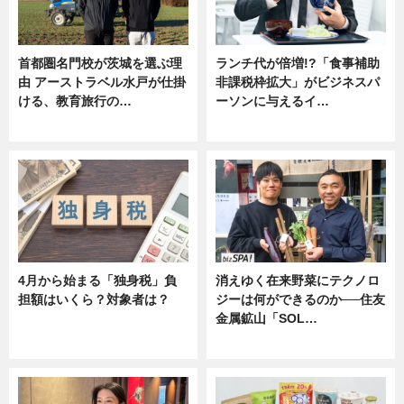
首都圏名門校が茨城を選ぶ理
ランチ代が倍増!?「食事補助
由 アーストラベル水戸が仕掛
非課税枠拡大」がビジネスパ
ける、教育旅行の…
ーソンに与えるイ…
ニュース
ニュース
4月から始まる「独身税」負
消えゆく在来野菜にテクノロ
担額はいくら？対象者は？
ジーは何ができるのか──住友
金属鉱山「SOL…
ニュース
ニュース