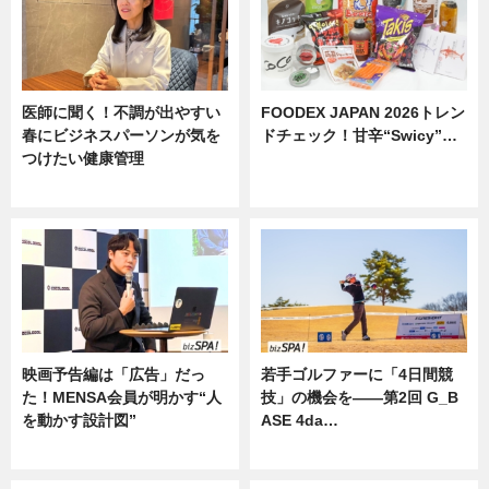
医師に聞く！不調が出やすい
FOODEX JAPAN 2026トレン
春にビジネスパーソンが気を
ドチェック！甘辛“Swicy”…
つけたい健康管理
ニュース
ニュース
映画予告編は「広告」だっ
若手ゴルファーに「4日間競
た！MENSA会員が明かす“人
技」の機会を——第2回 G_B
を動かす設計図”
ASE 4da…
ニュース
ニュース