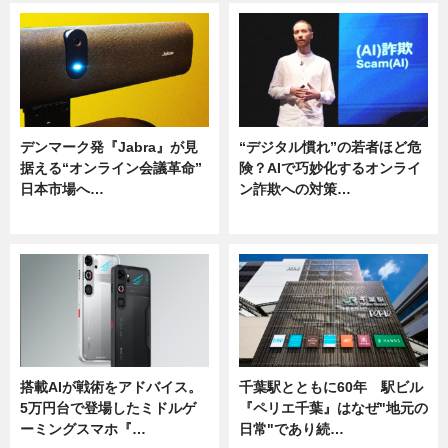
デンマーク発『Jabra』が見
“デジタル慣れ”の若者ほど危
据える“オンライン会議革命”
険？AIで巧妙化するオンライ
日本市場へ…
ン詐欺への対策…
ニュース
ニュース
搭載AIが戦術をアドバイス。
千葉駅とともに60年 駅ビル
5万円台で登場したミドルゲ
『ペリエ千葉』はなぜ"地元の
ーミングスマホ『…
日常"であり続…