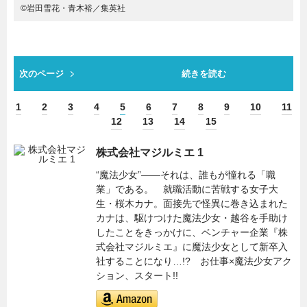
©岩田雪花・青木裕／集英社
次のページ
続きを読む
1
2
3
4
5
6
7
8
9
10
11
12
13
14
15
株式会社マジルミエ 1
“魔法少女”――それは、誰もが憧れる「職
業」である。 就職活動に苦戦する女子大
生・桜木カナ。面接先で怪異に巻き込まれた
カナは、駆けつけた魔法少女・越谷を手助け
したことをきっかけに、ベンチャー企業『株
式会社マジルミエ』に魔法少女として新卒入
社することになり…!? お仕事×魔法少女アク
ション、スタート!!