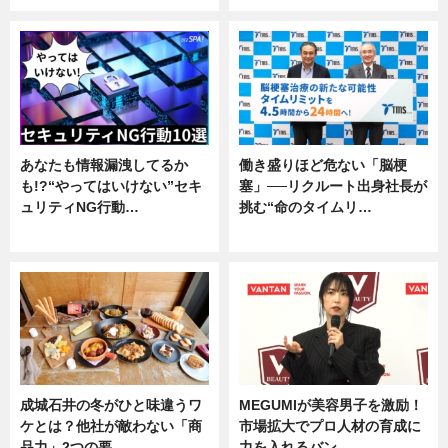
あなたも情報漏洩してるか
働き盛りほど危ない「脳梗
も!?“やってはいけない”セキ
塞」──リクルート出身社長が
ュリティNG行動…
挑む“命のタイムリ…
専門家インタビュー
企業インタビュー
成城石井の冬がひと味違うワ
MEGUMIが美容男子を激励！
ケとは？他社が敵わない「商
市場拡大でプロ人材の育成に
品力」2つの要
力を入れるバン…