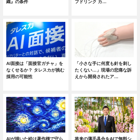
織』の条件
フドリンク カ…
ニュース
ニュース
AI面接は「面接官ガチャ」を
「小さな手に何度も針を刺し
なくせるか？ タレスカが挑む
たくない…」現場の悲痛な訴
採用の可能性
えから開発されたア…
ニュース
ニュース
AIが描いた絵は著作権で守ら
将来の薄毛具合をAIで無料シ