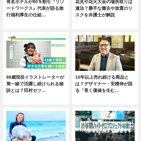
有名ホテルが80％割引『リゾ
花見や花火大会の場所取りは
ートワークス』代表が語る旅
違法？勝手な撤去や放置のリ
行福利厚生の仕組…
スクを弁護士が解説
ニュース
ニュース
88歳現役イラストレーターが
10年以上売れ続ける商品と
第一線で活躍し続けられる秘
は？デザイナー・安積伸が語
訣とは？田村セツ…
る「長く価値を生む…
専門家インタビュー
ニュース