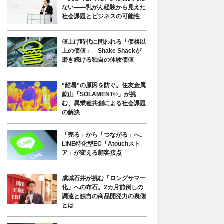
ない――乳がん経験から見えた
社会課題とビジネスの可能性
値上げ時代に問われる「価格以
上の価値」 Shake Shackが
磨き続ける独自の体験価値
“酷暑”の原因を防ぐ。住友金属
鉱山「SOLAMENT®」が挑
む、異業種共創による社会課題
の解決
「売る」から「つながる」へ。
LINE特化型EC「Atouchスト
ア」が変える顧客接点
成城石井が挑む「ロングサマー
化」への布石。2カ月前倒しの
調達と独自の商品開発力の裏側
とは