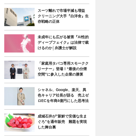
スーツ離れで市場半減も増益
クリーニング大手『白洋舍』生
存戦略の正体
未成年にも広がる被害『AI性的
ディープフェイク』は法律で裁
けるのか│弁護士が解説
「家庭用タバコ専用スモークク
リーナー」登場！“最後の分煙
空間”に参入した企業の勝算
シャネル、Google、楽天、異
色キャリア社長が語る 売上ゼ
ロECを年商4億円にした思考法
成城石井が”新鮮で安価な生ま
ぐろ”を通年販売 難題を実現
した舞台裏