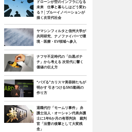
ドローンが空のインフラになる
未来 仕事と暮らしはどう変わ
る？│ブルーイノベーションが
描く次世代社会
ヤマシンフィルタと信州大学が
共同研究、ナノファイバーで環
境・医療・EV領域へ参入
ナフサ不足時代の「白黒ポテ
チ」から考える 次世代に響く
価値の伝え方
“バズる”カリスマ美容師たちが
明かす 引きつけるSNS動画の
作り方
退職代行「モームリ事件」 弁
護士法人・オーシャン代表弁護
士に1年6か月の有罪判決 裁判
官「法曹の後輩として大変残
念」