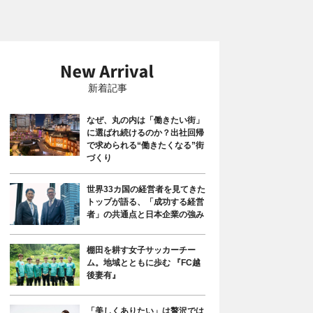
新着記事
なぜ、丸の内は「働きたい街」
に選ばれ続けるのか？出社回帰
で求められる“働きたくなる”街
づくり
世界33カ国の経営者を見てきた
トップが語る、「成功する経営
者」の共通点と日本企業の強み
棚田を耕す女子サッカーチー
ム。地域とともに歩む 『FC越
後妻有』
「美しくありたい」は贅沢では