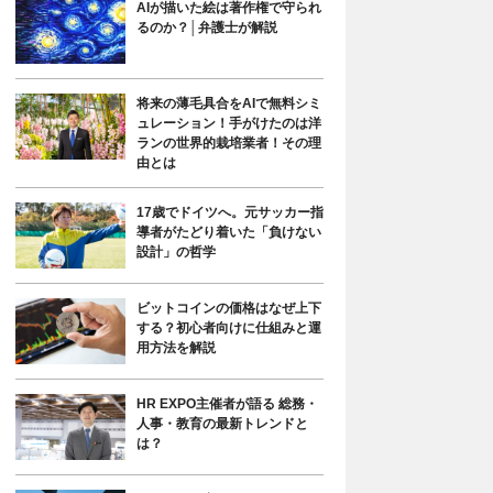
AIが描いた絵は著作権で守られ
るのか？│弁護士が解説
将来の薄毛具合をAIで無料シミ
ュレーション！手がけたのは洋
ランの世界的栽培業者！その理
由とは
17歳でドイツへ。元サッカー指
導者がたどり着いた「負けない
設計」の哲学
ビットコインの価格はなぜ上下
する？初心者向けに仕組みと運
用方法を解説
HR EXPO主催者が語る 総務・
人事・教育の最新トレンドと
は？