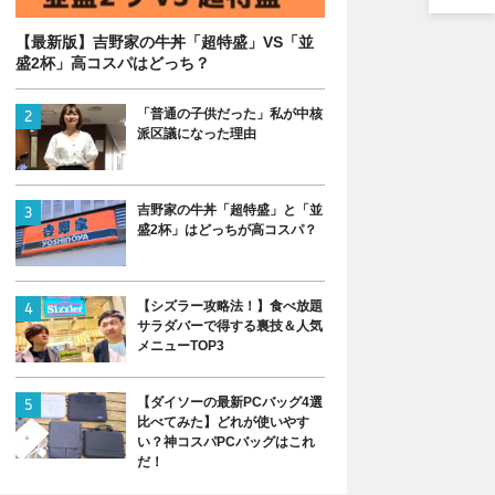
【最新版】吉野家の牛丼「超特盛」VS「並
盛2杯」高コスパはどっち？
「普通の子供だった」私が中核
派区議になった理由
吉野家の牛丼「超特盛」と「並
盛2杯」はどっちが高コスパ？
【シズラー攻略法！】食べ放題
サラダバーで得する裏技＆人気
メニューTOP3
【ダイソーの最新PCバッグ4選
比べてみた】どれが使いやす
い？神コスパPCバッグはこれ
だ！