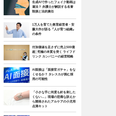
生成AIで作ったフェイク動画は
違法？ 弁護士が解説する名誉
毀損と法的責任
1万人を育てた教育経営者・安
藤大作が語る『人が育つ組織』
の条件
付加価値を足さずに売上500億
超│究極の本質を突く ライフド
リンク カンパニーの経営戦略
AI面接は「面接官ガチャ」をな
くせるか？ タレスカが挑む採
用の可能性
「小さな手に何度も針を刺した
くない…」現場の悲痛な訴えか
ら開発されたアルケアの小児用
点滴キット