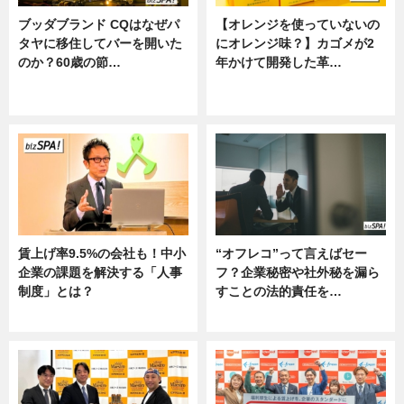
ブッダブランド CQはなぜパ
【オレンジを使っていないの
タヤに移住してバーを開いた
にオレンジ味？】カゴメが2
のか？60歳の節…
年かけて開発した革…
ニュース
グルメ, ニュース, 企業インタビュ
ー
賃上げ率9.5%の会社も！中小
“オフレコ”って言えばセー
企業の課題を解決する「人事
フ？企業秘密や社外秘を漏ら
制度」とは？
すことの法的責任を…
ニュース
ニュース, 専門家インタビュー