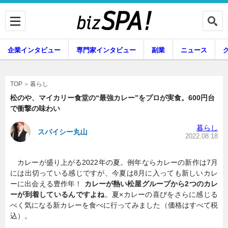
企業インタビュー
専門家インタビュー
副業
ニュース
暮らし
エンタメ
暮らし
TOP
松のや、マイカリー食堂の“最強カレー”をプロが実食。600円台
で衝撃の味わい
企業インタビュー
専門家インタビュー
暮らし
スパイシー丸山
2022.08.18
カレーが盛り上がる2022年の夏。例年ならカレーの新作は7月
副業
ニュース
には出切っている感じですが、今夏は8月に入っても新しいカレ
ーに出会える豊作年！
カレーが熱い松屋グループから2つのカレ
ーが到着しているんですよね
。夏×カレーの喜びをさらに感じる
べく気になる新カレーを食べに行ってみました（価格はすべて税
グルメ
スキル
込）。