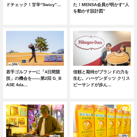
ドチェック！甘辛“Swicy”…
た！MENSA会員が明かす“人
を動かす設計図”
ニュース
ニュース
若手ゴルファーに「4日間競
信頼と期待がブランドの力を
技」の機会を——第2回 G_B
生む。ハーゲンダッツ クリス
ASE 4da…
ピーサンドが歩ん…
ニュース
ニュース