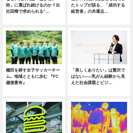
街」に選ばれ続けるのか？出
たトップが語る、「成功する
社回帰で求められる“…
経営者」の共通点…
ニュース
ニュース
棚田を耕す女子サッカーチー
「美しくありたい」は贅沢で
ム。地域とともに歩む 『FC
はない――乳がん経験から見
越後妻有』
えた社会課題とビジ…
ニュース
ニュース