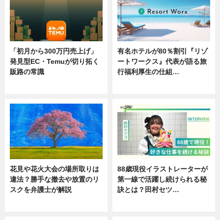
「初月から300万円売上げ」
有名ホテルが80％割引『リゾ
発見型EC・Temuが切り拓く
ートワークス』代表が語る旅
販路の常識
行福利厚生の仕組…
ニュース
ニュース
花見や花火大会の場所取りは
88歳現役イラストレーターが
違法？勝手な撤去や放置のリ
第一線で活躍し続けられる秘
スクを弁護士が解説
訣とは？田村セツ…
ニュース
専門家インタビュー