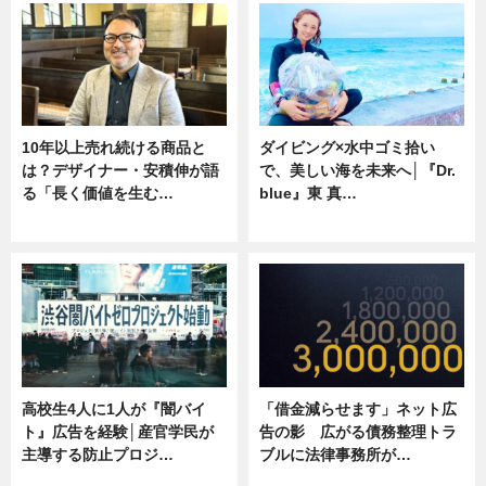
10年以上売れ続ける商品と
ダイビング×水中ゴミ拾い
は？デザイナー・安積伸が語
で、美しい海を未来へ│『Dr.
る「長く価値を生む…
blue』東 真…
ニュース
ニュース
高校生4人に1人が『闇バイ
「借金減らせます」ネット広
ト』広告を経験│産官学民が
告の影 広がる債務整理トラ
主導する防止プロジ…
ブルに法律事務所が…
ニュース
ニュース