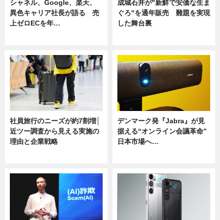
シャネル、Google、楽天、
成城石井が"新鮮で安価な生ま
異色キャリア社長が語る 売
ぐろ"を通年販売 難題を実現
上ゼロECを年…
した舞台裏
ニュース
ニュース
社員旅行のニーズが約7割増│
デンマーク発『Jabra』が見
近ツー調査から見える実施の
据える“オンライン会議革命”
理由と企業戦略
日本市場へ…
ニュース
ニュース