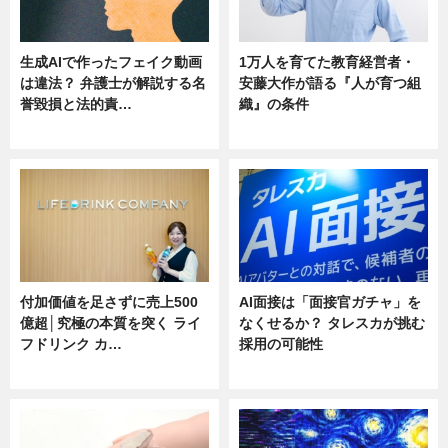
生成AIで作ったフェイク動画
1万人を育てた教育経営者・
は違法？ 弁護士が解説する名
安藤大作が語る『人が育つ組
誉毀損と法的責…
織』の条件
ニュース
ニュース
付加価値を足さずに売上500
AI面接は「面接官ガチャ」を
億超│究極の本質を突く ライ
なくせるか？ タレスカが挑む
フドリンク カ…
採用の可能性
ニュース
ニュース