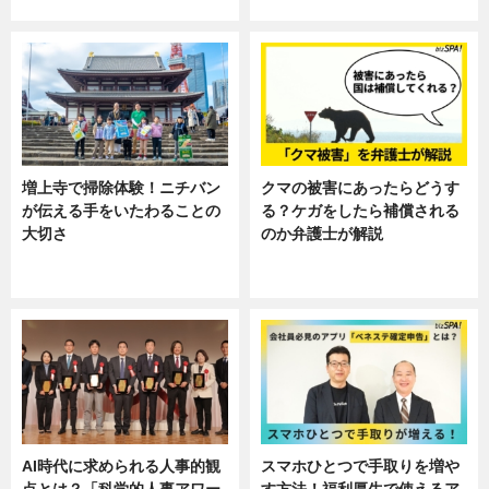
ニュース
ニュース, 暮らし
増上寺で掃除体験！ニチバン
クマの被害にあったらどうす
が伝える手をいたわることの
る？ケガをしたら補償される
大切さ
のか弁護士が解説
ニュース, 企業インタビュー, 暮ら
専門家インタビュー
し
AI時代に求められる人事的観
スマホひとつで手取りを増や
点とは？「科学的人事アワー
す方法！福利厚生で使えるア