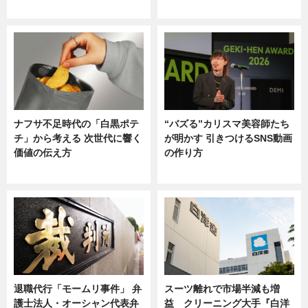
ニュース
ニュース
ナフサ不足時代の「白黒ポテ
“バズる”カリスマ美容師たち
チ」から考える 次世代に響く
が明かす 引きつけるSNS動画
価値の伝え方
の作り方
ニュース
ニュース
退職代行「モームリ事件」 弁
スーツ離れで市場半減も増
護士法人・オーシャン代表弁
益 クリーニング大手『白洋