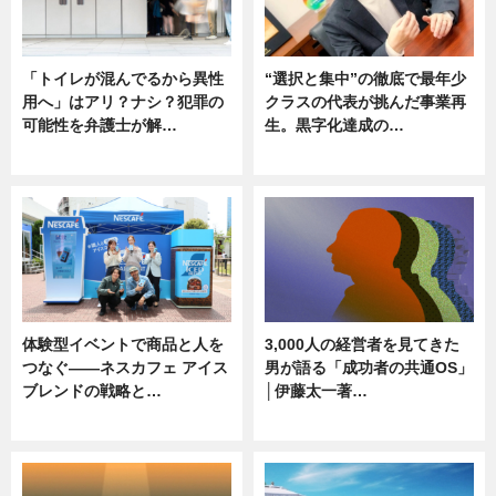
「トイレが混んでるから異性
“選択と集中”の徹底で最年少
用へ」はアリ？ナシ？犯罪の
クラスの代表が挑んだ事業再
可能性を弁護士が解…
生。黒字化達成の…
ニュース, 専門家インタビュー
ニュース
体験型イベントで商品と人を
3,000人の経営者を見てきた
つなぐ――ネスカフェ アイス
男が語る「成功者の共通OS」
ブレンドの戦略と…
│伊藤太一著…
ニュース
ニュース