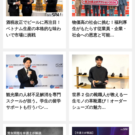
酒税改正でビールに再注目！
物価高の社会に挑む！福利厚
ベトナム生産の本格的な味わ
生がもたらす従業員・企業・
いで市場に挑戦
社会への恩恵と可能…
ニュース
ニュース
観光業の人材不足解消を専門
世界 2 位の靴職人が教える一
スクールが担う。学生の留学
生モノの革靴選び！オーダー
サポートも行うバン…
シューズの魅力…
ニュース, 企業インタビュー
ニュース, 専門家インタビュー