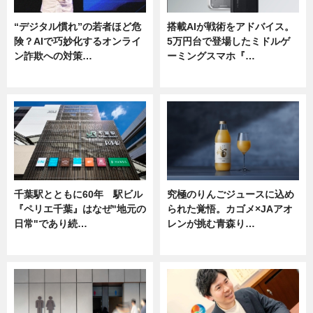
“デジタル慣れ”の若者ほど危
搭載AIが戦術をアドバイス。
険？AIで巧妙化するオンライ
5万円台で登場したミドルゲ
ン詐欺への対策…
ーミングスマホ『…
ニュース
ニュース
千葉駅とともに60年 駅ビル
究極のりんごジュースに込め
『ペリエ千葉』はなぜ"地元の
られた覚悟。カゴメ×JAアオ
日常"であり続…
レンが挑む青森り…
ニュース
ニュース