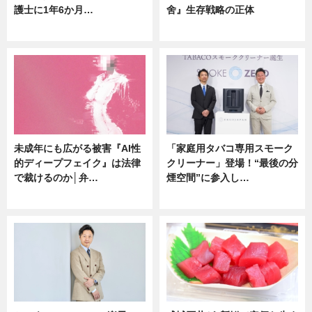
護士に1年6か月…
舍』生存戦略の正体
ニュース
企業インタビュー
未成年にも広がる被害『AI性
「家庭用タバコ専用スモーク
的ディープフェイク』は法律
クリーナー」登場！“最後の分
で裁けるのか│弁…
煙空間”に参入し…
ニュース
ニュース