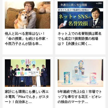
他人と比べる意味はない！
ネット上での名誉毀損は匿名
「命の授業」を続ける作家・
でも成立!?損害賠償の相場
今西乃子さんが語る幸…
は？【弁護士に聞く…
専門家インタビュー
専門家インタビュー
家計にも環境にも優しい再エ
5年連続で売上1位！市場でト
ネ電気「Pikaでんき」がスタ
ップを牽引する花王・ビオレ
ート！自治体と…
の独自のマーケテ…