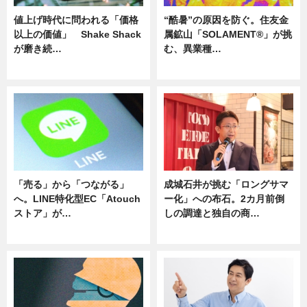
値上げ時代に問われる「価格
“酷暑”の原因を防ぐ。住友金
以上の価値」 Shake Shack
属鉱山「SOLAMENT®」が挑
が磨き続…
む、異業種…
ニュース
ニュース
「売る」から「つながる」
成城石井が挑む「ロングサマ
へ。LINE特化型EC「Atouch
ー化」への布石。2カ月前倒
ストア」が…
しの調達と独自の商…
ニュース
ニュース