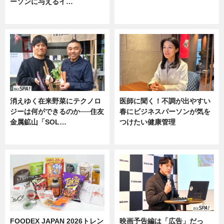
ーソンに与えるイ…
ニュース
ニュース
消えゆく在来野菜にテクノロ
医師に聞く！不調が出やすい
ジーは何ができるのか──住友
春にビジネスパーソンが気を
金属鉱山「SOL…
つけたい健康管理
ニュース
ニュース
FOODEX JAPAN 2026トレン
映画予告編は「広告」だっ