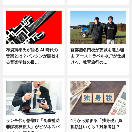
布袋寅泰氏が語る AI 時代の
首都圏名門校が茨城を選ぶ理
音楽とは？バンタンが開校す
由 アーストラベル水戸が仕掛
る音楽学校の目…
ける、教育旅行の…
ニュース
ニュース
ランチ代が倍増!?「食事補助
4月から始まる「独身税」負
非課税枠拡大」がビジネスパ
担額はいくら？対象者は？