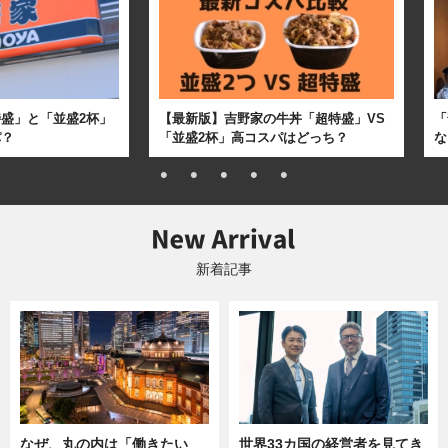
盛」と「並盛2杯」
【最新版】吉野家の牛丼「超特盛」VS
「
パ？
「並盛2杯」高コスパはどっち？
な
新着記事
なぜ、丸の内は「働きたい
世界33カ国の経営者を見てき