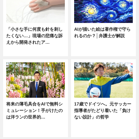
「小さな手に何度も針を刺し
AIが描いた絵は著作権で守ら
たくない…」現場の悲痛な訴
れるのか？│弁護士が解説
えから開発されたア…
ニュース
ニュース
将来の薄毛具合をAIで無料シ
17歳でドイツへ。元サッカー
ミュレーション！手がけたの
指導者がたどり着いた「負け
は洋ランの世界的…
ない設計」の哲学
ニュース
ニュース
sponsored by 河野メリクロン