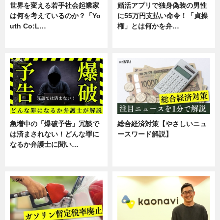
世界を変える若手社会起業家
婚活アプリで独身偽装の男性
は何を考えているのか？「Yo
に55万円支払い命令！「貞操
uth Co:L…
権」とは何かを弁…
スキル
専門家インタビュー
急増中の「爆破予告」冗談で
総合経済対策【やさしいニュ
は済まされない！どんな罪に
ースワード解説】
なるか弁護士に聞い…
ニュース
専門家インタビュー