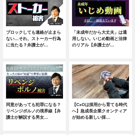
ブロックしても連絡が止まら
「未成年だから大丈夫」は通
ない…それ、ストーカー行為
用しない。いじめ動画と法律
に当たる？弁護士が…
のリアル【弁護士が…
ニュース, 専門家インタビュー
ニュース, 専門家インタビュー
同意があっても犯罪になる？
【CxOは採用から育てる時代
リベンジポルノの境界線【弁
へ】急成長企業クオンティア
護士が解説する男女…
が始める新しい採…
専門家インタビュー
ニュース