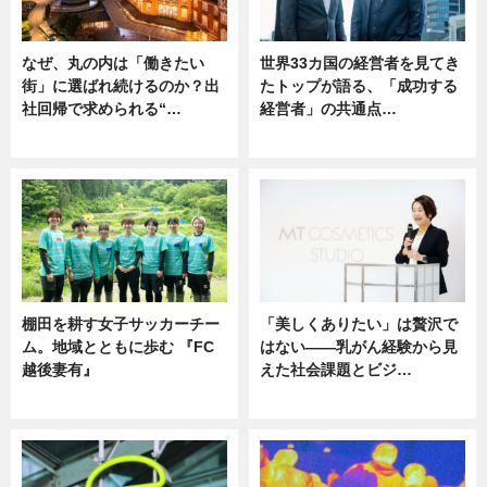
なぜ、丸の内は「働きたい
世界33カ国の経営者を見てき
街」に選ばれ続けるのか？出
たトップが語る、「成功する
社回帰で求められる“…
経営者」の共通点…
ニュース
ニュース
棚田を耕す女子サッカーチー
「美しくありたい」は贅沢で
ム。地域とともに歩む 『FC
はない――乳がん経験から見
越後妻有』
えた社会課題とビジ…
ニュース
ニュース