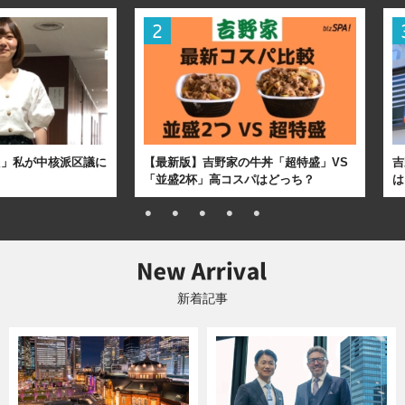
た」私が中核派区議に
【最新版】吉野家の牛丼「超特盛」VS
吉
「並盛2杯」高コスパはどっち？
は
新着記事