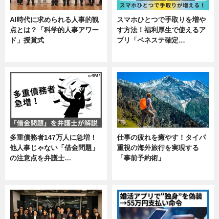
AI時代に求められる人事的観
スマホひとつで手取りを増や
点とは？「科学的人事アワー
す方法！福利厚生で使えるア
ド」授賞式
プリ「ベネステ確定…
ニュース
企業インタビュー
多重債務者147万人に急増！
仕事の疲れを癒やす！タイパ
他人事じゃない「借金問題」
重視の海外旅行を実現する
の注意点を弁護士…
「事前予約術」
専門家インタビュー
暮らし