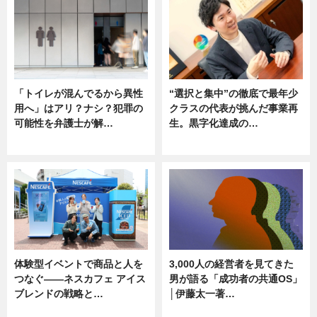
「トイレが混んでるから異性
“選択と集中”の徹底で最年少
用へ」はアリ？ナシ？犯罪の
クラスの代表が挑んだ事業再
可能性を弁護士が解…
生。黒字化達成の…
ニュース, 専門家インタビュー
ニュース
体験型イベントで商品と人を
3,000人の経営者を見てきた
つなぐ――ネスカフェ アイス
男が語る「成功者の共通OS」
ブレンドの戦略と…
│伊藤太一著…
ニュース
ニュース