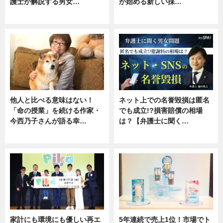
護士が解説する男女…
が始める新しい採…
専門家インタビュー
ニュース
他人と比べる意味はない！
ネット上での名誉毀損は匿名
「命の授業」を続ける作家・
でも成立!?損害賠償の相場
今西乃子さんが語る幸…
は？【弁護士に聞く…
専門家インタビュー
専門家インタビュー
家計にも環境にも優しい再エ
5年連続で売上1位！市場でト