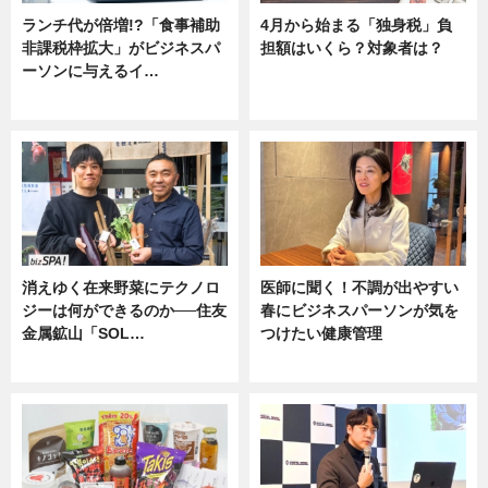
ランチ代が倍増!?「食事補助
4月から始まる「独身税」負
非課税枠拡大」がビジネスパ
担額はいくら？対象者は？
ーソンに与えるイ…
ニュース
ニュース
消えゆく在来野菜にテクノロ
医師に聞く！不調が出やすい
ジーは何ができるのか──住友
春にビジネスパーソンが気を
金属鉱山「SOL…
つけたい健康管理
ニュース
ニュース