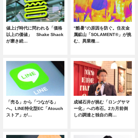
値上げ時代に問われる「価格
“酷暑”の原因を防ぐ。住友金
以上の価値」 Shake Shack
属鉱山「SOLAMENT®」が挑
が磨き続…
む、異業種…
ニュース
ニュース
「売る」から「つながる」
成城石井が挑む「ロングサマ
へ。LINE特化型EC「Atouch
ー化」への布石。2カ月前倒
ストア」が…
しの調達と独自の商…
ニュース
ニュース