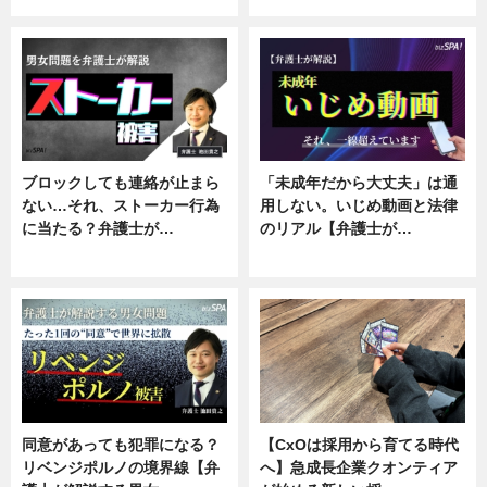
ブロックしても連絡が止まら
「未成年だから大丈夫」は通
ない…それ、ストーカー行為
用しない。いじめ動画と法律
に当たる？弁護士が…
のリアル【弁護士が…
ニュース, 専門家インタビュー
ニュース, 専門家インタビュー
同意があっても犯罪になる？
【CxOは採用から育てる時代
リベンジポルノの境界線【弁
へ】急成長企業クオンティア