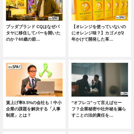
ブッダブランド CQはなぜパ
【オレンジを使っていないの
タヤに移住してバーを開いた
にオレンジ味？】カゴメが2
のか？60歳の節…
年かけて開発した革…
ニュース
グルメ, ニュース, 企業インタビュ
ー
賃上げ率9.5%の会社も！中小
“オフレコ”って言えばセー
企業の課題を解決する「人事
フ？企業秘密や社外秘を漏ら
制度」とは？
すことの法的責任を…
ニュース
ニュース, 専門家インタビュー