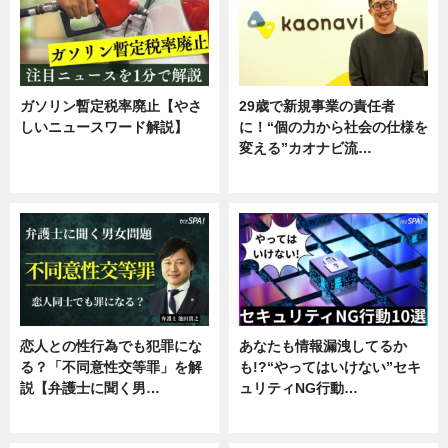
ガソリン暫定税率廃止【やさ
29歳で新規事業の責任者
しいニュースワード解説】
に！“個の力から社会の仕様を
変える”カオナビ流…
ニュース
企業インタビュー
恋人との性行為でも犯罪にな
あなたも情報漏洩してるか
る？「不同意性交等罪」を解
も!?“やってはいけない”セキ
説【弁護士に聞く男…
ュリティNG行動…
専門家インタビュー
専門家インタビュー