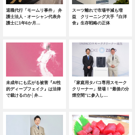
退職代行「モームリ事件」 弁
スーツ離れで市場半減も増
護士法人・オーシャン代表弁
益 クリーニング大手『白洋
護士に1年6か月…
舍』生存戦略の正体
ニュース
企業インタビュー
未成年にも広がる被害『AI性
「家庭用タバコ専用スモーク
的ディープフェイク』は法律
クリーナー」登場！“最後の分
で裁けるのか│弁…
煙空間”に参入し…
ニュース
ニュース