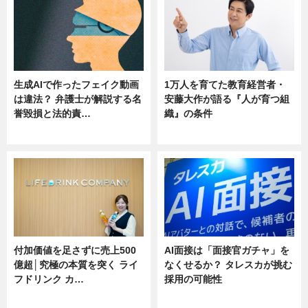
生成AIで作ったフェイク動画
1万人を育てた教育経営者・
は違法？ 弁護士が解説する名
安藤大作が語る『人が育つ組
誉毀損と法的責…
織』の条件
ニュース
ニュース
付加価値を足さずに売上500
AI面接は「面接官ガチャ」を
億超│究極の本質を突く ライ
なくせるか？ タレスカが挑む
フドリンク カ…
採用の可能性
ニュース
ニュース