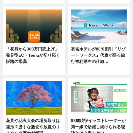
「初月から300万円売上げ」
有名ホテルが80％割引『リゾ
発見型EC・Temuが切り拓く
ートワークス』代表が語る旅
販路の常識
行福利厚生の仕組…
ニュース
ニュース
花見や花火大会の場所取りは
88歳現役イラストレーターが
違法？勝手な撤去や放置のリ
第一線で活躍し続けられる秘
スクを弁護士が解説
訣とは？田村セツ…