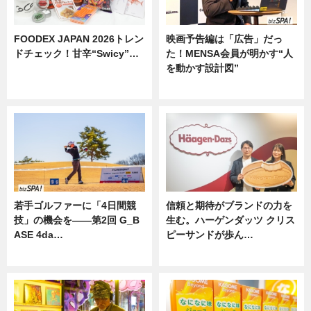
FOODEX JAPAN 2026トレン
映画予告編は「広告」だっ
ドチェック！甘辛“Swicy”…
た！MENSA会員が明かす“人
を動かす設計図”
ニュース
ニュース
若手ゴルファーに「4日間競
信頼と期待がブランドの力を
技」の機会を——第2回 G_B
生む。ハーゲンダッツ クリス
ASE 4da…
ピーサンドが歩ん…
ニュース
ニュース