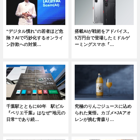
“デジタル慣れ”の若者ほど危
搭載AIが戦術をアドバイス。
険？AIで巧妙化するオンライ
5万円台で登場したミドルゲ
ン詐欺への対策…
ーミングスマホ『…
ニュース
ニュース
千葉駅とともに60年 駅ビル
究極のりんごジュースに込め
『ペリエ千葉』はなぜ"地元の
られた覚悟。カゴメ×JAアオ
日常"であり続…
レンが挑む青森り…
ニュース
ニュース