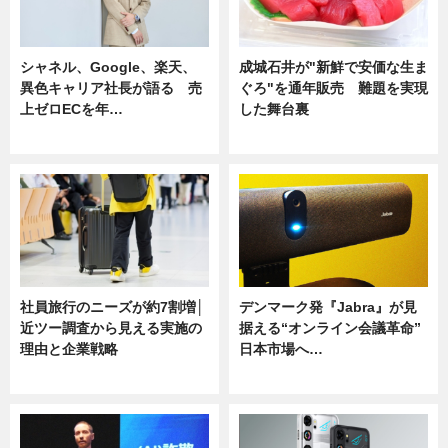
シャネル、Google、楽天、
成城石井が"新鮮で安価な生ま
異色キャリア社長が語る 売
ぐろ"を通年販売 難題を実現
上ゼロECを年…
した舞台裏
ニュース
ニュース
社員旅行のニーズが約7割増│
デンマーク発『Jabra』が見
近ツー調査から見える実施の
据える“オンライン会議革命”
理由と企業戦略
日本市場へ…
ニュース
ニュース