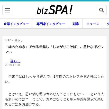
企業インタビュー
専門家インタビュー
副業
ニュース
暮らし
エンタメ
暮らし
TOP
「緑のたぬき」で作る年越し「じゃがりこそば」。意外なほどウ
マい
企業インタビュー
専門家インタビュー
暮らし
2018.12.31
年末年始はしっかり遊んで、1年間のストレスを吹き飛ばした
副業
ニュース
い。
とはいえ、思い切り遊ぶカネなんてどこにもない……という人
グルメ
スキル
も多いのでは？ そこで、カネはなくとも年末年始を激安で楽し
める方法をお届けする。