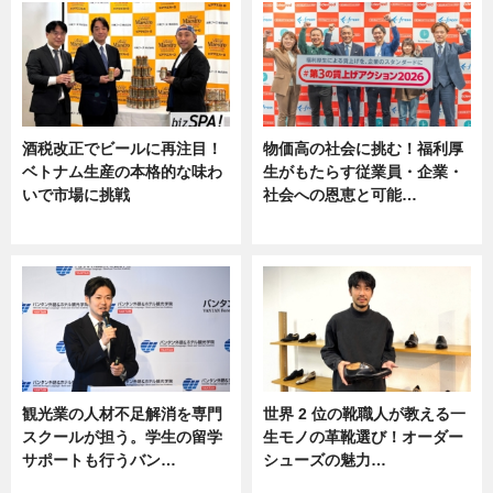
酒税改正でビールに再注目！
物価高の社会に挑む！福利厚
ベトナム生産の本格的な味わ
生がもたらす従業員・企業・
いで市場に挑戦
社会への恩恵と可能…
ニュース
ニュース
観光業の人材不足解消を専門
世界 2 位の靴職人が教える一
スクールが担う。学生の留学
生モノの革靴選び！オーダー
サポートも行うバン…
シューズの魅力…
ニュース, 企業インタビュー
ニュース, 専門家インタビュー