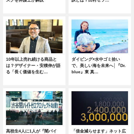
ニュース
専門家インタビュー
10年以上売れ続ける商品と
ダイビング×水中ゴミ拾い
は？デザイナー・安積伸が語
で、美しい海を未来へ│『Dr.
る「長く価値を生む…
blue』東 真…
ニュース
ニュース
高校生4人に1人が『闇バイ
「借金減らせます」ネット広