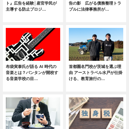
ト』広告を経験│産官学民が
告の影 広がる債務整理トラ
主導する防止プロジ…
ブルに法律事務所が…
ニュース
ニュース
布袋寅泰氏が語る AI 時代の
首都圏名門校が茨城を選ぶ理
音楽とは？バンタンが開校す
由 アーストラベル水戸が仕掛
る音楽学校の目…
ける、教育旅行の…
ニュース
ニュース