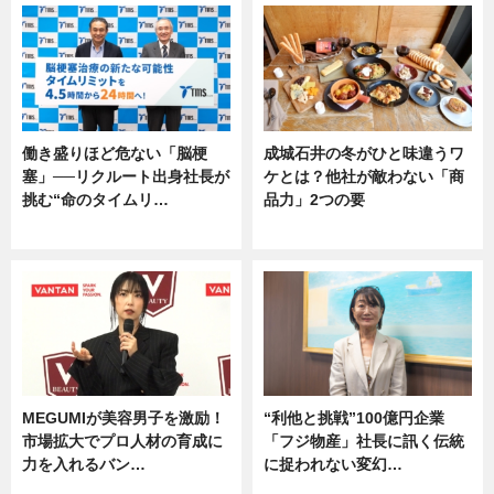
働き盛りほど危ない「脳梗
成城石井の冬がひと味違うワ
塞」──リクルート出身社長が
ケとは？他社が敵わない「商
挑む“命のタイムリ…
品力」2つの要
企業インタビュー
グルメ
MEGUMIが美容男子を激励！
“利他と挑戦”100億円企業
市場拡大でプロ人材の育成に
「フジ物産」社長に訊く伝統
力を入れるバン…
に捉われない変幻…