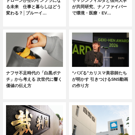
ドローンが空のインフラにな
ヤマシンフィルタと信州大学
る未来 仕事と暮らしはどう
が共同研究、ナノファイバー
変わる？│ブルーイ…
で環境・医療・EV…
ニュース
ニュース
ナフサ不足時代の「白黒ポテ
“バズる”カリスマ美容師たち
チ」から考える 次世代に響く
が明かす 引きつけるSNS動画
価値の伝え方
の作り方
ニュース
ニュース