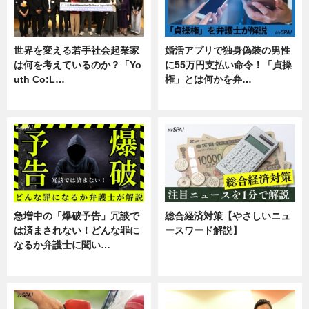
世界を変える若手社会起業家
婚活アプリで独身偽装の男性
は何を考えているのか？「Yo
に55万円支払い命令！「貞操
uth Co:L…
権」とは何かを弁…
スキル
専門家インタビュー
急増中の「爆破予告」冗談で
総合経済対策【やさしいニュ
は済まされない！どんな罪に
ースワード解説】
なるか弁護士に聞い…
ニュース
専門家インタビュー