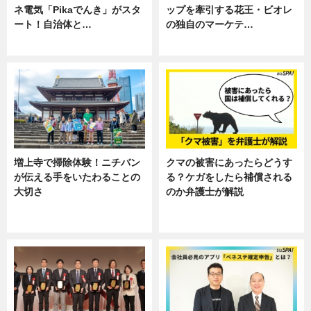
ネ電気「Pikaでんき」がスタ
ップを牽引する花王・ビオレ
ート！自治体と…
の独自のマーケテ…
ニュース
ニュース, 暮らし
増上寺で掃除体験！ニチバン
クマの被害にあったらどうす
が伝える手をいたわることの
る？ケガをしたら補償される
大切さ
のか弁護士が解説
ニュース, 企業インタビュー, 暮ら
専門家インタビュー
し