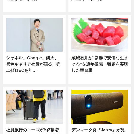
ニュース
ニュース
シャネル、Google、楽天、
成城石井が"新鮮で安価な生ま
異色キャリア社長が語る 売
ぐろ"を通年販売 難題を実現
上ゼロECを年…
した舞台裏
ニュース
ニュース
社員旅行のニーズが約7割増│
デンマーク発『Jabra』が見