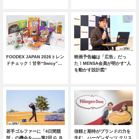
ニュース
ニュース
FOODEX JAPAN 2026トレン
映画予告編は「広告」だっ
ドチェック！甘辛“Swicy”…
た！MENSA会員が明かす“人
を動かす設計図”
ニュース
ニュース
若手ゴルファーに「4日間競
信頼と期待がブランドの力を
技」の機会を——第2回 G_B
生む。ハーゲンダッツ クリス