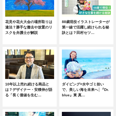
花見や花火大会の場所取りは
88歳現役イラストレーターが
違法？勝手な撤去や放置のリ
第一線で活躍し続けられる秘
スクを弁護士が解説
訣とは？田村セツ…
ニュース
専門家インタビュー
10年以上売れ続ける商品と
ダイビング×水中ゴミ拾い
は？デザイナー・安積伸が語
で、美しい海を未来へ│『Dr.
る「長く価値を生む…
blue』東 真…
ニュース
ニュース