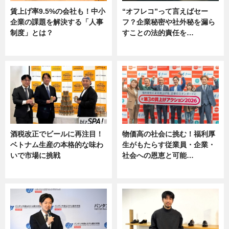
賃上げ率9.5%の会社も！中小
“オフレコ”って言えばセー
企業の課題を解決する「人事
フ？企業秘密や社外秘を漏ら
制度」とは？
すことの法的責任を…
ニュース
ニュース, 専門家インタビュー
酒税改正でビールに再注目！
物価高の社会に挑む！福利厚
ベトナム生産の本格的な味わ
生がもたらす従業員・企業・
いで市場に挑戦
社会への恩恵と可能…
ニュース
ニュース