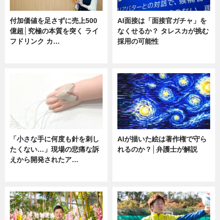
付加価値を足さずに売上500
AI面接は「面接官ガチャ」を
億超│究極の本質を突く ライ
なくせるか？ タレスカが挑む
フドリンク カ…
採用の可能性
ニュース
ニュース
「小さな手に何度も針を刺し
AIが描いた絵は著作権で守ら
たくない…」現場の悲痛な訴
れるのか？│弁護士が解説
えから開発されたア…
ニュース
ニュース