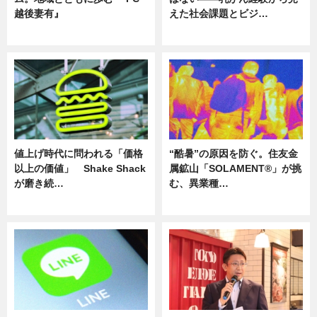
越後妻有』
えた社会課題とビジ…
ニュース
ニュース
値上げ時代に問われる「価格
“酷暑”の原因を防ぐ。住友金
以上の価値」 Shake Shack
属鉱山「SOLAMENT®」が挑
が磨き続…
む、異業種…
ニュース
ニュース