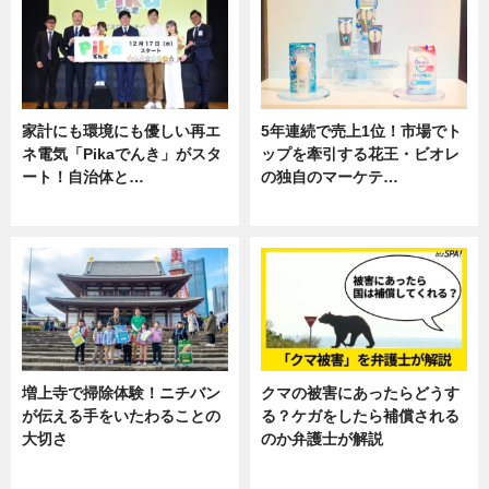
家計にも環境にも優しい再エ
5年連続で売上1位！市場でト
ネ電気「Pikaでんき」がスタ
ップを牽引する花王・ビオレ
ート！自治体と…
の独自のマーケテ…
ニュース
ニュース, 暮らし
増上寺で掃除体験！ニチバン
クマの被害にあったらどうす
が伝える手をいたわることの
る？ケガをしたら補償される
大切さ
のか弁護士が解説
ニュース, 企業インタビュー, 暮ら
専門家インタビュー
し