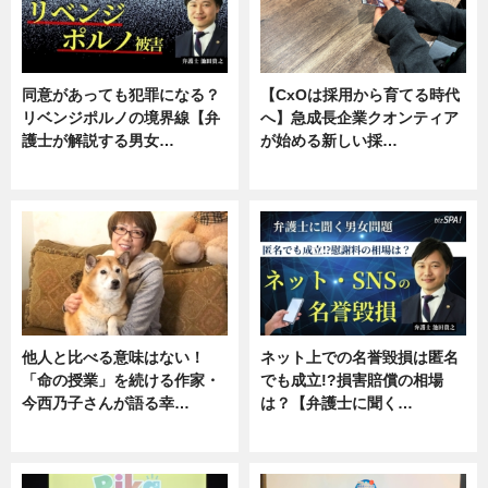
同意があっても犯罪になる？
【CxOは採用から育てる時代
リベンジポルノの境界線【弁
へ】急成長企業クオンティア
護士が解説する男女…
が始める新しい採…
専門家インタビュー
ニュース
他人と比べる意味はない！
ネット上での名誉毀損は匿名
「命の授業」を続ける作家・
でも成立!?損害賠償の相場
今西乃子さんが語る幸…
は？【弁護士に聞く…
専門家インタビュー
専門家インタビュー