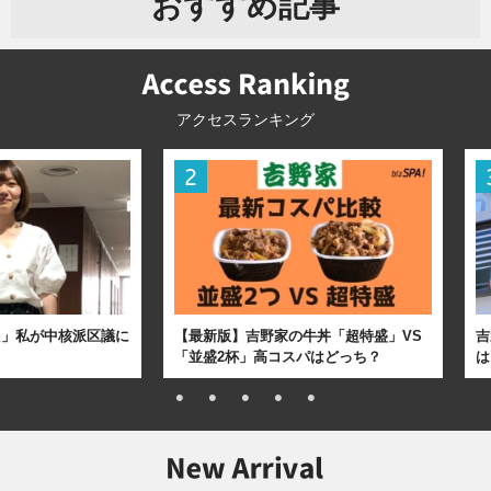
おすすめ記事
アクセスランキング
た」私が中核派区議に
【最新版】吉野家の牛丼「超特盛」VS
吉
「並盛2杯」高コスパはどっち？
は