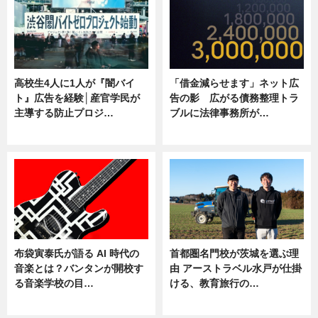
高校生4人に1人が『闇バイ
「借金減らせます」ネット広
ト』広告を経験│産官学民が
告の影 広がる債務整理トラ
主導する防止プロジ…
ブルに法律事務所が…
ニュース
ニュース
布袋寅泰氏が語る AI 時代の
首都圏名門校が茨城を選ぶ理
音楽とは？バンタンが開校す
由 アーストラベル水戸が仕掛
る音楽学校の目…
ける、教育旅行の…
ニュース
ニュース