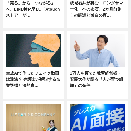
「売る」から「つながる」
成城石井が挑む「ロングサマ
へ。LINE特化型EC「Atouch
ー化」への布石。2カ月前倒
ストア」が…
しの調達と独自の商…
ニュース
ニュース
生成AIで作ったフェイク動画
1万人を育てた教育経営者・
は違法？ 弁護士が解説する名
安藤大作が語る『人が育つ組
誉毀損と法的責…
織』の条件
ニュース
ニュース