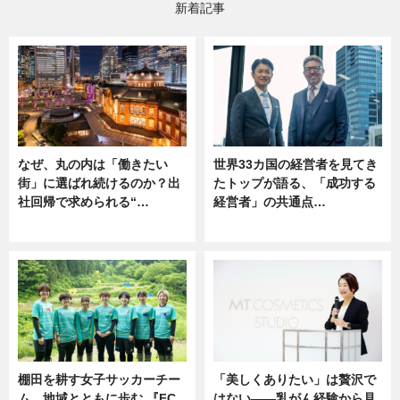
新着記事
なぜ、丸の内は「働きたい
世界33カ国の経営者を見てき
街」に選ばれ続けるのか？出
たトップが語る、「成功する
社回帰で求められる“…
経営者」の共通点…
ニュース
ニュース
棚田を耕す女子サッカーチー
「美しくありたい」は贅沢で
ム。地域とともに歩む 『FC
はない――乳がん経験から見