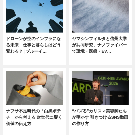
ドローンが空のインフラにな
ヤマシンフィルタと信州大学
る未来 仕事と暮らしはどう
が共同研究、ナノファイバー
変わる？│ブルーイ…
で環境・医療・EV…
ニュース
ニュース
ナフサ不足時代の「白黒ポテ
“バズる”カリスマ美容師たち
チ」から考える 次世代に響く
が明かす 引きつけるSNS動画
価値の伝え方
の作り方
ニュース
ニュース