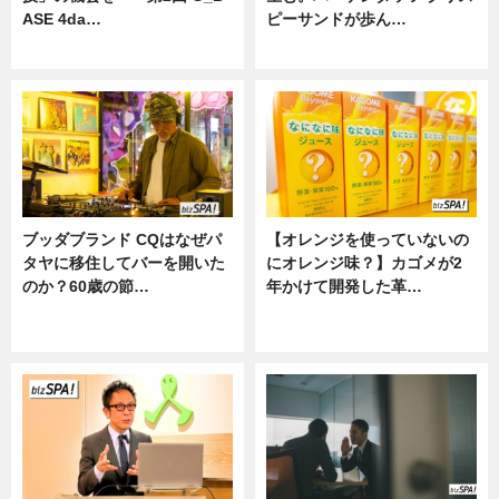
ASE 4da…
ピーサンドが歩ん…
ニュース
ニュース
ブッダブランド CQはなぜパ
【オレンジを使っていないの
タヤに移住してバーを開いた
にオレンジ味？】カゴメが2
のか？60歳の節…
年かけて開発した革…
ニュース
グルメ, ニュース, 企業インタビュ
ー