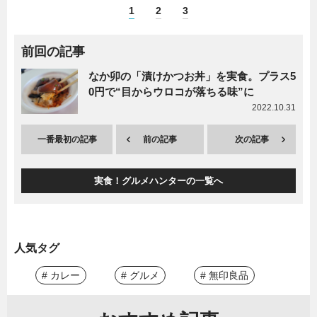
1
2
3
前回の記事
なか卯の「漬けかつお丼」を実食。プラス5
0円で“目からウロコが落ちる味”に
2022.10.31
一番最初の記事
前の記事
次の記事
実食！グルメハンターの一覧へ
人気タグ
# カレー
# グルメ
# 無印良品