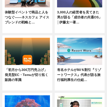
体験型イベントで商品と人を
3,000人の経営者を見てきた
つなぐ――ネスカフェ アイス
男が語る「成功者の共通OS」
ブレンドの戦略と…
│伊藤太一著…
ニュース
ニュース
「初月から300万円売上げ」
有名ホテルが80％割引『リゾ
発見型EC・Temuが切り拓く
ートワークス』代表が語る旅
販路の常識
行福利厚生の仕組…
ニュース
ニュース