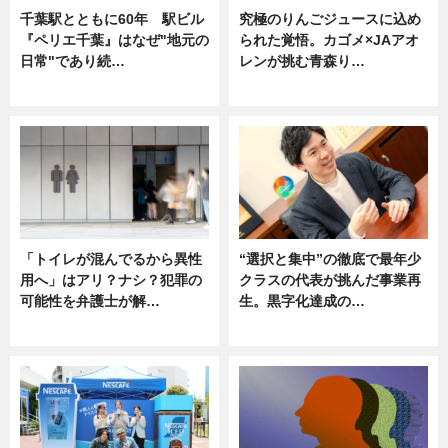
千葉駅とともに60年 駅ビル
究極のりんごジュースに込め
『ペリエ千葉』はなぜ"地元の
られた覚悟。カゴメ×JAアオ
日常"であり続…
レンが挑む青森り…
ニュース
ニュース
「トイレが混んでるから異性
“選択と集中”の徹底で最年少
用へ」はアリ？ナシ？犯罪の
クラスの代表が挑んだ事業再
可能性を弁護士が解…
生。黒字化達成の…
ニュース, 専門家インタビュー
ニュース