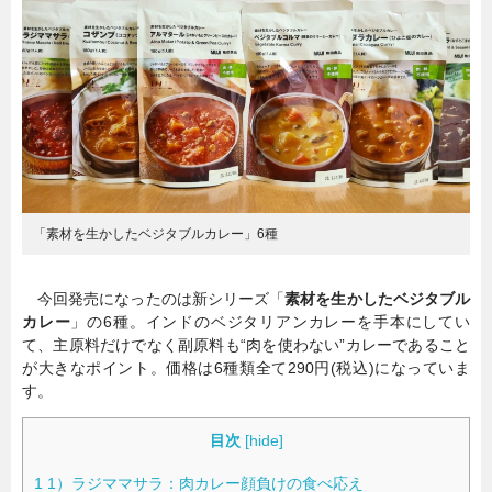
暮らし
エンタメ
連載一覧
「素材を生かしたベジタブルカレー」6種
今回発売になったのは新シリーズ「
素材を生かしたベジタブル
カレー
」の6種。インドのベジタリアンカレーを手本にしてい
て、主原料だけでなく副原料も“肉を使わない”カレーであること
が大きなポイント。価格は6種類全て290円(税込)になっていま
す。
目次
[
hide
]
1
1）ラジママサラ：肉カレー顔負けの食べ応え