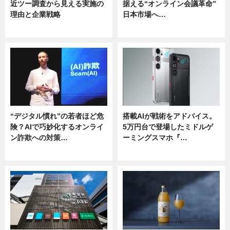
近ツー調査から見える実施の
据える“オンライン会議革命”
理由と企業戦略
日本市場へ…
ニュース
ニュース
“デジタル慣れ”の若者ほど危
搭載AIが戦術をアドバイス。
険？AIで巧妙化するオンライ
5万円台で登場したミドルゲ
ン詐欺への対策…
ーミングスマホ『…
ニュース
ニュース