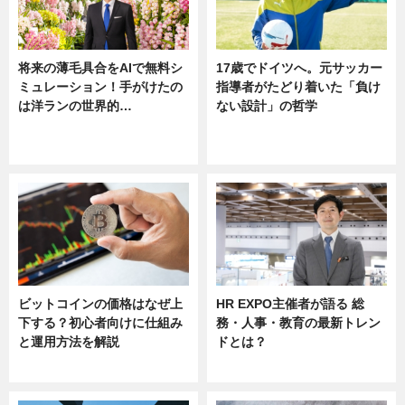
将来の薄毛具合をAIで無料シ
17歳でドイツへ。元サッカー
ミュレーション！手がけたの
指導者がたどり着いた「負け
は洋ランの世界的…
ない設計」の哲学
ニュース
ニュース
sponsored by 河野メリクロン
ビットコインの価格はなぜ上
HR EXPO主催者が語る 総
下する？初心者向けに仕組み
務・人事・教育の最新トレン
と運用方法を解説
ドとは？
ニュース
ニュース