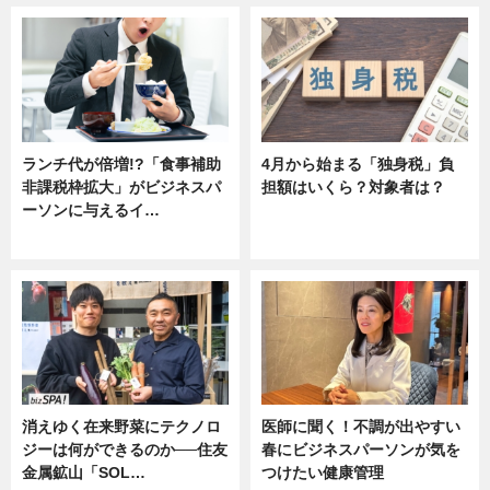
ランチ代が倍増!?「食事補助
4月から始まる「独身税」負
非課税枠拡大」がビジネスパ
担額はいくら？対象者は？
ーソンに与えるイ…
ニュース
ニュース
消えゆく在来野菜にテクノロ
医師に聞く！不調が出やすい
ジーは何ができるのか──住友
春にビジネスパーソンが気を
金属鉱山「SOL…
つけたい健康管理