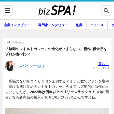
企業インタビュー
専門家インタビュー
副業
ニュース
暮らし
エンタメ
暮らし
TOP
「無印のレトルトカレー」の進化が止まらない。新作6種全品を
プロが食べ比べ
企業インタビュー
専門家インタビュー
暮らし
スパイシー丸山
2022.11.03
妥協のない味づくりと他を圧倒するアイテム数でファンを増や
副業
ニュース
し続ける無印良品のレトルトカレー。今までも定期的に新作が出
ていましたが、
2022年は例年以上のリリースラッシュ！
今年5回
目となる新商品の投入が10月19日に行われたんですよね。
グルメ
スキル