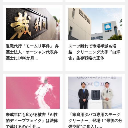
退職代行「モームリ事件」 弁
スーツ離れで市場半減も増
護士法人・オーシャン代表弁
益 クリーニング大手『白洋
護士に1年6か月…
舍』生存戦略の正体
ニュース
企業インタビュー
未成年にも広がる被害『AI性
「家庭用タバコ専用スモーク
的ディープフェイク』は法律
クリーナー」登場！“最後の分
で裁けるのか│弁…
煙空間”に参入し…