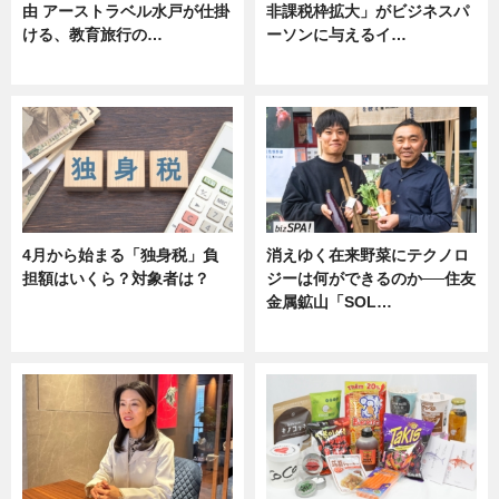
由 アーストラベル水戸が仕掛
非課税枠拡大」がビジネスパ
ける、教育旅行の…
ーソンに与えるイ…
ニュース
ニュース
4月から始まる「独身税」負
消えゆく在来野菜にテクノロ
担額はいくら？対象者は？
ジーは何ができるのか──住友
金属鉱山「SOL…
ニュース
ニュース