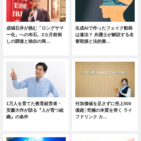
成城石井が挑む「ロングサマ
生成AIで作ったフェイク動画
ー化」への布石。2カ月前倒
は違法？ 弁護士が解説する名
しの調達と独自の商…
誉毀損と法的責…
ニュース
ニュース
1万人を育てた教育経営者・
付加価値を足さずに売上500
安藤大作が語る『人が育つ組
億超│究極の本質を突く ライ
織』の条件
フドリンク カ…
ニュース
ニュース