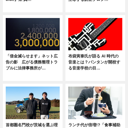
ニュース
ニュース
「借金減らせます」ネット広
布袋寅泰氏が語る AI 時代の
告の影 広がる債務整理トラ
音楽とは？バンタンが開校す
ブルに法律事務所が…
る音楽学校の目…
ニュース
ニュース
首都圏名門校が茨城を選ぶ理
ランチ代が倍増!?「食事補助