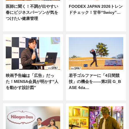
医師に聞く！不調が出やすい
FOODEX JAPAN 2026トレン
春にビジネスパーソンが気を
ドチェック！甘辛“Swicy”…
つけたい健康管理
ニュース
ニュース
映画予告編は「広告」だっ
若手ゴルファーに「4日間競
た！MENSA会員が明かす“人
技」の機会を——第2回 G_B
を動かす設計図”
ASE 4da…
ニュース
ニュース