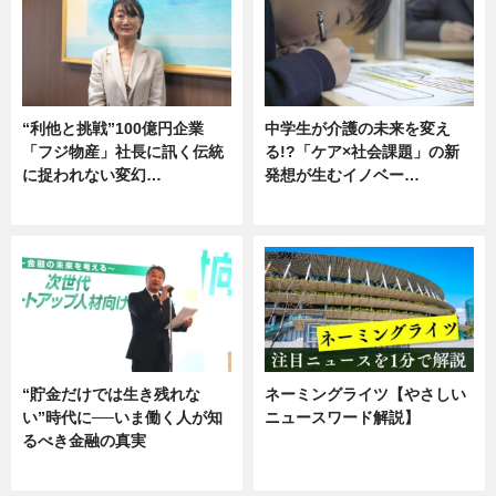
“利他と挑戦”100億円企業
中学生が介護の未来を変え
「フジ物産」社長に訊く伝統
る!?「ケア×社会課題」の新
に捉われない変幻…
発想が生むイノベー…
ニュース
ニュース
“貯金だけでは生き残れな
ネーミングライツ【やさしい
い”時代に──いま働く人が知
ニュースワード解説】
るべき金融の真実
ニュース
企業インタビュー