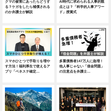
クマの被害にあったらどうす
AI時代に求められる人事的観
る？ケガをしたら補償される
点とは？「科学的人事アワー
のか弁護士が解説
ド」授賞式
専門家インタビュー
ニュース
スマホひとつで手取りを増や
多重債務者147万人に急増！
す方法！福利厚生で使えるア
他人事じゃない「借金問題」
プリ「ベネステ確定…
の注意点を弁護士…
企業インタビュー
専門家インタビュー