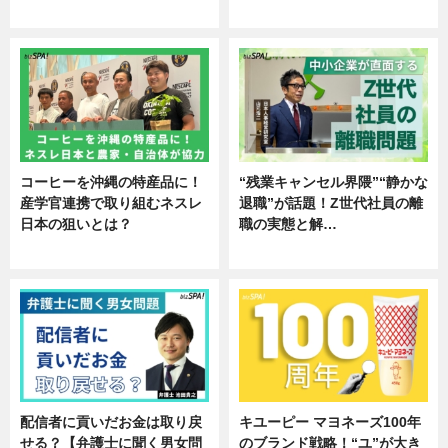
ニュース
専門家インタビュー
コーヒーを沖縄の特産品に！
“残業キャンセル界隈”“静かな
産学官連携で取り組むネスレ
退職”が話題！Z世代社員の離
日本の狙いとは？
職の実態と解…
企業インタビュー
企業インタビュー
配信者に貢いだお金は取り戻
キユーピー マヨネーズ100年
せる？【弁護士に聞く男女問
のブランド戦略！“ユ”が大き