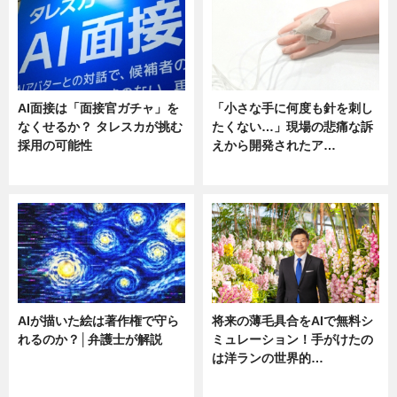
AI面接は「面接官ガチャ」を
「小さな手に何度も針を刺し
なくせるか？ タレスカが挑む
たくない…」現場の悲痛な訴
採用の可能性
えから開発されたア…
ニュース
ニュース
AIが描いた絵は著作権で守ら
将来の薄毛具合をAIで無料シ
れるのか？│弁護士が解説
ミュレーション！手がけたの
は洋ランの世界的…
ニュース
ニュース