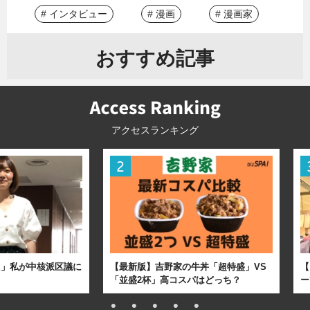
# インタビュー
# 漫画
# 漫画家
おすすめ記事
アクセスランキング
た」私が中核派区議に
【最新版】吉野家の牛丼「超特盛」VS
【
「並盛2杯」高コスパはどっち？
ー