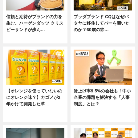
信頼と期待がブランドの力を
ブッダブランド CQはなぜパ
生む。ハーゲンダッツ クリス
タヤに移住してバーを開いた
ピーサンドが歩ん…
のか？60歳の節…
ニュース
ニュース
【オレンジを使っていないの
賃上げ率9.5%の会社も！中小
にオレンジ味？】カゴメが2
企業の課題を解決する「人事
年かけて開発した革…
制度」とは？
グルメ, ニュース, 企業インタビュ
ニュース
ー