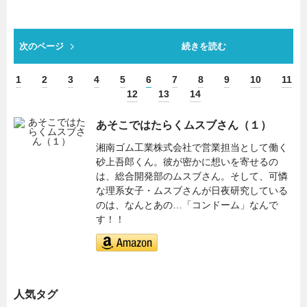
次のページ
続きを読む
1
2
3
4
5
6
7
8
9
10
11
12
13
14
あそこではたらくムスブさん（１）
湘南ゴム工業株式会社で営業担当として働く
砂上吾郎くん。彼が密かに想いを寄せるの
は、総合開発部のムスブさん。そして、可憐
な理系女子・ムスブさんが日夜研究している
のは、なんとあの…「コンドーム」なんで
す！！
人気タグ