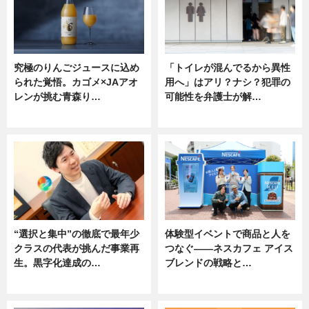
究極のりんごジュースに込め
「トイレが混んでるから異性
られた覚悟。カゴメ×JAアオ
用へ」はアリ？ナシ？犯罪の
レンが挑む青森り…
可能性を弁護士が解…
ニュース
ニュース, 専門家インタビュー
“選択と集中”の徹底で最年少
体験型イベントで商品と人を
クラスの代表が挑んだ事業再
つなぐ――ネスカフェ アイス
生。黒字化達成の…
ブレンドの戦略と…
ニュース
ニュース