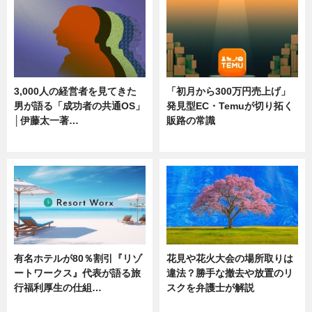
3,000人の経営者を見てきた
「初月から300万円売上げ」
男が語る「成功者の共通OS」
発見型EC・Temuが切り拓く
│伊藤太一著…
販路の常識
ニュース
ニュース
有名ホテルが80％割引『リゾ
花見や花火大会の場所取りは
ートワークス』代表が語る旅
違法？勝手な撤去や放置のリ
行福利厚生の仕組…
スクを弁護士が解説
ニュース
ニュース