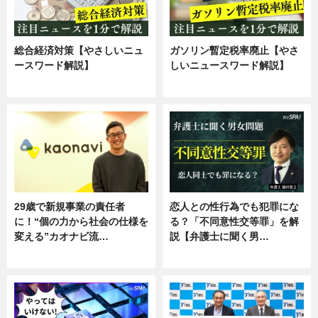
総合経済対策【やさしいニュ
ガソリン暫定税率廃止【やさ
ースワード解説】
しいニュースワード解説】
ニュース
ニュース
29歳で新規事業の責任者
恋人との性行為でも犯罪にな
に！“個の力から社会の仕様を
る？「不同意性交等罪」を解
変える”カオナビ流…
説【弁護士に聞く男…
企業インタビュー
専門家インタビュー