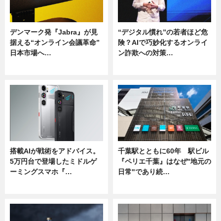
デンマーク発『Jabra』が見
“デジタル慣れ”の若者ほど危
据える“オンライン会議革命”
険？AIで巧妙化するオンライ
日本市場へ…
ン詐欺への対策…
ニュース
ニュース
搭載AIが戦術をアドバイス。
千葉駅とともに60年 駅ビル
5万円台で登場したミドルゲ
『ペリエ千葉』はなぜ"地元の
ーミングスマホ『…
日常"であり続…
ニュース
ニュース