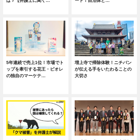
は？【弁護士に聞く…
ート！自治体と…
専門家インタビュー
ニュース
5年連続で売上1位！市場でト
増上寺で掃除体験！ニチバン
ップを牽引する花王・ビオレ
が伝える手をいたわることの
の独自のマーケテ…
大切さ
ニュース, 暮らし
ニュース, 企業インタビュー, 暮ら
し