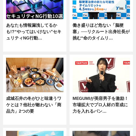
あなたも情報漏洩してるか
働き盛りほど危ない「脳梗
も!?“やってはいけない”セキ
塞」──リクルート出身社長が
ュリティNG行動…
挑む“命のタイムリ…
専門家インタビュー
企業インタビュー
成城石井の冬がひと味違うワ
MEGUMIが美容男子を激励！
ケとは？他社が敵わない「商
市場拡大でプロ人材の育成に
品力」2つの要
力を入れるバン…
グルメ
企業インタビュー