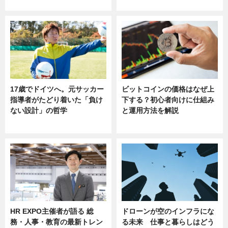
sponsored by 河野メリクロン
17歳でドイツへ。元サッカー
ビットコインの価格はなぜ上
指導者がたどり着いた「負け
下する？初心者向けに仕組み
ない設計」の哲学
と運用方法を解説
ニュース
ニュース
HR EXPO主催者が語る 総
ドローンが空のインフラにな
務・人事・教育の最新トレン
る未来 仕事と暮らしはどう