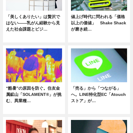
「美しくありたい」は贅沢で
値上げ時代に問われる「価格
はない――乳がん経験から見
以上の価値」 Shake Shack
えた社会課題とビジ…
が磨き続…
ニュース
ニュース
“酷暑”の原因を防ぐ。住友金
「売る」から「つながる」
属鉱山「SOLAMENT®」が挑
へ。LINE特化型EC「Atouch
む、異業種…
ストア」が…
ニュース
ニュース