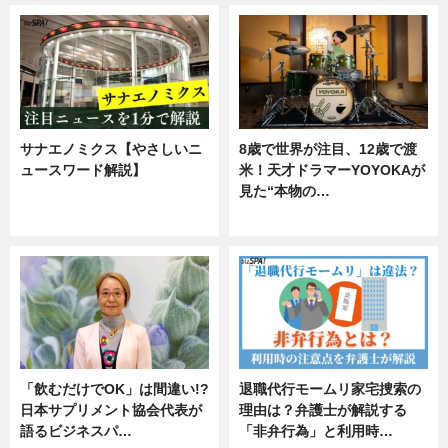
サナエノミクス【やさしいニ
8歳で世界が注目、12歳で渡
ュースワード解説】
米！天才ドラマーYOYOKAが
見た“本物の…
ニュース
エンタメ
「飲むだけでOK」は間違い!?
退職代行モームリ家宅捜索の
日本サプリメント協会代表が
理由は？弁護士が解説する
語るビジネスパ…
「非弁行為」と利用時…