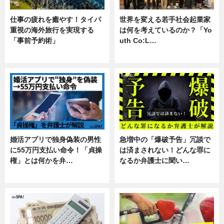
仕事の疲れを癒やす！タイパ
世界を変える若手社会起業家
重視の海外旅行を実現する
は何を考えているのか？「Yo
「事前予約術」
uth Co:L…
暮らし
スキル
婚活アプリで独身偽装の男性
急増中の「爆破予告」冗談で
に55万円支払い命令！「貞操
は済まされない！どんな罪に
権」とは何かを弁…
なるか弁護士に聞い…
専門家インタビュー
専門家インタビュー