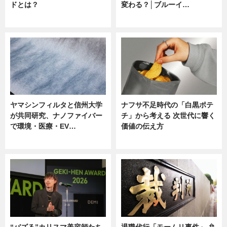
ドとは？
変わる？│ブルーイ…
ニュース
ニュース
ヤマシンフィルタと信州大学
ナフサ不足時代の「白黒ポテ
が共同研究、ナノファイバー
チ」から考える 次世代に響く
で環境・医療・EV…
価値の伝え方
ニュース
ニュース
“バズる”カリスマ美容師たち
退職代行「モームリ事件」 弁