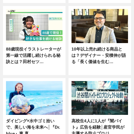
88歳現役イラストレーターが
10年以上売れ続ける商品と
第一線で活躍し続けられる秘
は？デザイナー・安積伸が語
訣とは？田村セツ…
る「長く価値を生む…
専門家インタビュー
ニュース
ダイビング×水中ゴミ拾い
高校生4人に1人が『闇バイ
で、美しい海を未来へ│『Dr.
ト』広告を経験│産官学民が
blue』東 真…
主導する防止プロジ…