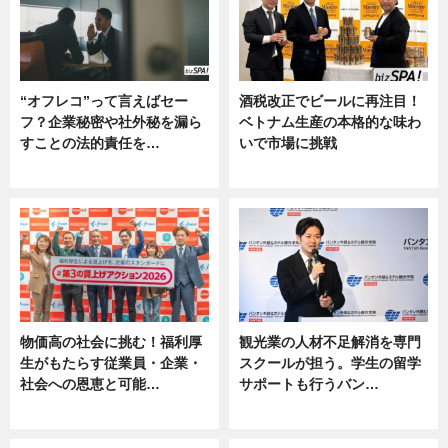
“オフレコ”って言えばセー
酒税改正でビールに再注目！
フ？企業秘密や社外秘を漏ら
ベトナム生産の本格的な味わ
すことの法的責任を…
いで市場に挑戦
ニュース, 専門家インタビュー
ニュース
物価高の社会に挑む！福利厚
観光業の人材不足解消を専門
生がもたらす従業員・企業・
スクールが担う。学生の留学
社会への恩恵と可能…
サポートも行うバン…
ニュース
ニュース, 企業インタビュー