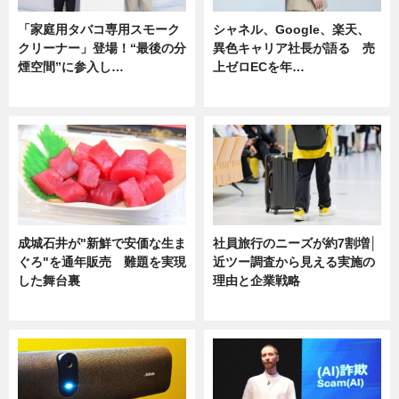
「家庭用タバコ専用スモーク
シャネル、Google、楽天、
クリーナー」登場！“最後の分
異色キャリア社長が語る 売
煙空間”に参入し…
上ゼロECを年…
ニュース
ニュース
成城石井が"新鮮で安価な生ま
社員旅行のニーズが約7割増│
ぐろ"を通年販売 難題を実現
近ツー調査から見える実施の
した舞台裏
理由と企業戦略
ニュース
ニュース