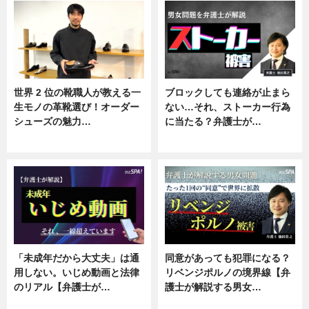
世界 2 位の靴職人が教える一
ブロックしても連絡が止まら
生モノの革靴選び！オーダー
ない…それ、ストーカー行為
シューズの魅力…
に当たる？弁護士が…
ニュース, 専門家インタビュー
ニュース, 専門家インタビュー
「未成年だから大丈夫」は通
同意があっても犯罪になる？
用しない。いじめ動画と法律
リベンジポルノの境界線【弁
のリアル【弁護士が…
護士が解説する男女…
ニュース, 専門家インタビュー
専門家インタビュー