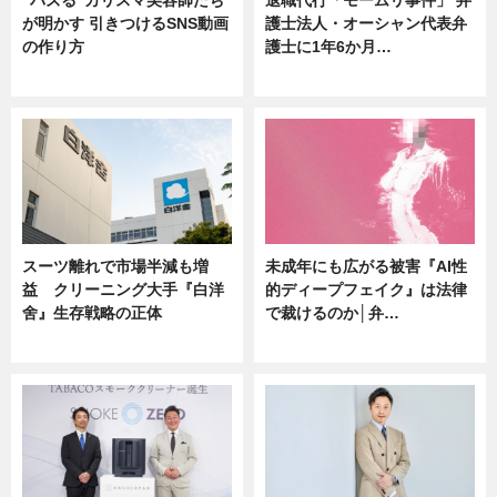
が明かす 引きつけるSNS動画
護士法人・オーシャン代表弁
の作り方
護士に1年6か月…
ニュース
ニュース
スーツ離れで市場半減も増
未成年にも広がる被害『AI性
益 クリーニング大手『白洋
的ディープフェイク』は法律
舍』生存戦略の正体
で裁けるのか│弁…
企業インタビュー
ニュース