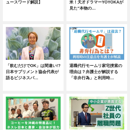
ュースワード解説】
米！天才ドラマーYOYOKAが
見た“本物の…
ニュース
エンタメ
「飲むだけでOK」は間違い!?
退職代行モームリ家宅捜索の
日本サプリメント協会代表が
理由は？弁護士が解説する
語るビジネスパ…
「非弁行為」と利用時…
ニュース
専門家インタビュー