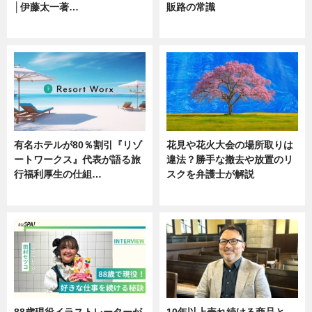
│伊藤太一著…
販路の常識
ニュース
ニュース
有名ホテルが80％割引『リゾ
花見や花火大会の場所取りは
ートワークス』代表が語る旅
違法？勝手な撤去や放置のリ
行福利厚生の仕組…
スクを弁護士が解説
ニュース
ニュース