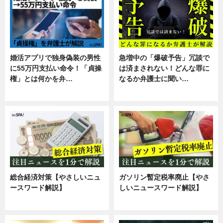
婚活アプリで独身偽装の男性
急増中の「爆破予告」冗談で
に55万円支払い命令！「貞操
は済まされない！どんな罪に
権」とは何かを弁…
なるか弁護士に聞い…
専門家インタビュー
専門家インタビュー
総合経済対策【やさしいニュ
ガソリン暫定税率廃止【やさ
ースワード解説】
しいニュースワード解説】
ニュース
ニュース