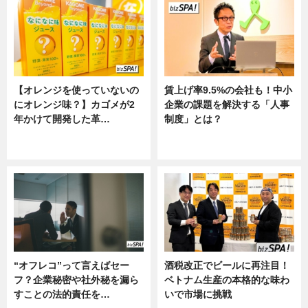
【オレンジを使っていないの
賃上げ率9.5%の会社も！中小
にオレンジ味？】カゴメが2
企業の課題を解決する「人事
年かけて開発した革…
制度」とは？
グルメ, ニュース, 企業インタビュ
ニュース
ー
“オフレコ”って言えばセー
酒税改正でビールに再注目！
フ？企業秘密や社外秘を漏ら
ベトナム生産の本格的な味わ
すことの法的責任を…
いで市場に挑戦