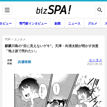
タビュー
専門家インタビュー
副業
ニュース
グルメ
エンタメ
エンタメ
TOP
麒麟川島の“目に見えないゲキ”。天津・向清太朗が明かす決意
「地上波で売れたい」
企業インタビュー
専門家インタビュー
エンタメ
浜瀬将樹
2022.08.16
副業
ニュース
グルメ
スキル