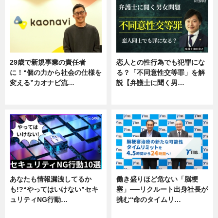
29歳で新規事業の責任者
恋人との性行為でも犯罪にな
に！“個の力から社会の仕様を
る？「不同意性交等罪」を解
変える”カオナビ流…
説【弁護士に聞く男…
企業インタビュー
専門家インタビュー
あなたも情報漏洩してるか
働き盛りほど危ない「脳梗
も!?“やってはいけない”セキ
塞」──リクルート出身社長が
ュリティNG行動…
挑む“命のタイムリ…
専門家インタビュー
企業インタビュー