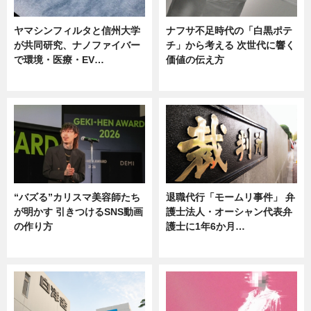
ヤマシンフィルタと信州大学
ナフサ不足時代の「白黒ポテ
が共同研究、ナノファイバー
チ」から考える 次世代に響く
で環境・医療・EV…
価値の伝え方
ニュース
ニュース
“バズる”カリスマ美容師たち
退職代行「モームリ事件」 弁
が明かす 引きつけるSNS動画
護士法人・オーシャン代表弁
の作り方
護士に1年6か月…
ニュース
ニュース