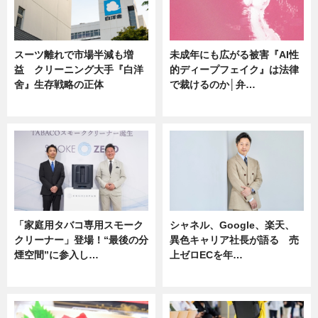
スーツ離れで市場半減も増
未成年にも広がる被害『AI性
益 クリーニング大手『白洋
的ディープフェイク』は法律
舍』生存戦略の正体
で裁けるのか│弁…
企業インタビュー
ニュース
「家庭用タバコ専用スモーク
シャネル、Google、楽天、
クリーナー」登場！“最後の分
異色キャリア社長が語る 売
煙空間”に参入し…
上ゼロECを年…
ニュース
ニュース