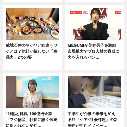
成城石井の冬がひと味違うワ
MEGUMIが美容男子を激励！
ケとは？他社が敵わない「商
市場拡大でプロ人材の育成に
品力」2つの要
力を入れるバン…
グルメ
企業インタビュー
“利他と挑戦”100億円企業
中学生が介護の未来を変え
「フジ物産」社長に訊く伝統
る!?「ケア×社会課題」の新
に捉われない変幻…
発想が生むイノベー…