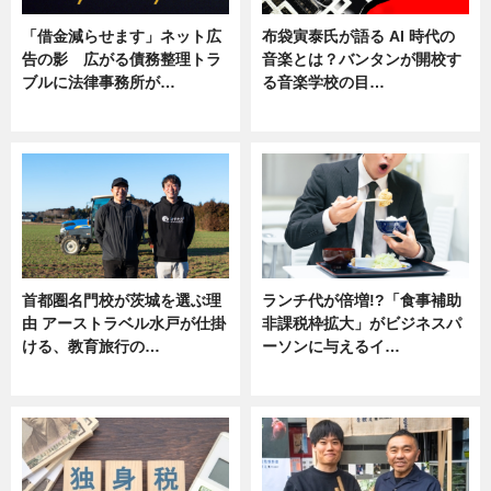
「借金減らせます」ネット広
布袋寅泰氏が語る AI 時代の
告の影 広がる債務整理トラ
音楽とは？バンタンが開校す
ブルに法律事務所が…
る音楽学校の目…
ニュース
ニュース
首都圏名門校が茨城を選ぶ理
ランチ代が倍増!?「食事補助
由 アーストラベル水戸が仕掛
非課税枠拡大」がビジネスパ
ける、教育旅行の…
ーソンに与えるイ…
ニュース
ニュース