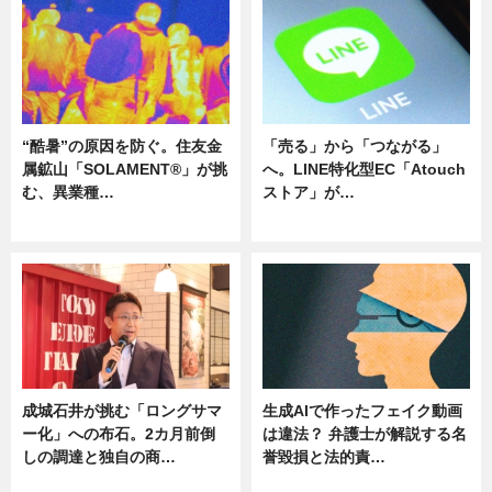
“酷暑”の原因を防ぐ。住友金
「売る」から「つながる」
属鉱山「SOLAMENT®」が挑
へ。LINE特化型EC「Atouch
む、異業種…
ストア」が…
ニュース
ニュース
成城石井が挑む「ロングサマ
生成AIで作ったフェイク動画
ー化」への布石。2カ月前倒
は違法？ 弁護士が解説する名
しの調達と独自の商…
誉毀損と法的責…
ニュース
ニュース