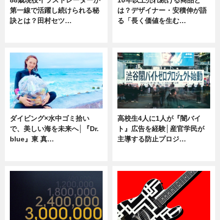
88歳現役イラストレーターが
10年以上売れ続ける商品と
第一線で活躍し続けられる秘
は？デザイナー・安積伸が語
訣とは？田村セツ…
る「長く価値を生む…
専門家インタビュー
ニュース
ダイビング×水中ゴミ拾い
高校生4人に1人が『闇バイ
で、美しい海を未来へ│『Dr.
ト』広告を経験│産官学民が
blue』東 真…
主導する防止プロジ…
ニュース
ニュース