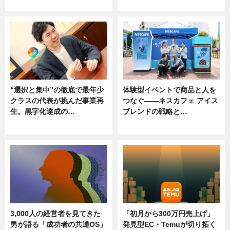
ニュース
ニュース, 専門家インタビュー
“選択と集中”の徹底で最年少
体験型イベントで商品と人を
クラスの代表が挑んだ事業再
つなぐ――ネスカフェ アイス
生。黒字化達成の…
ブレンドの戦略と…
ニュース
ニュース
3,000人の経営者を見てきた
「初月から300万円売上げ」
男が語る「成功者の共通OS」
発見型EC・Temuが切り拓く