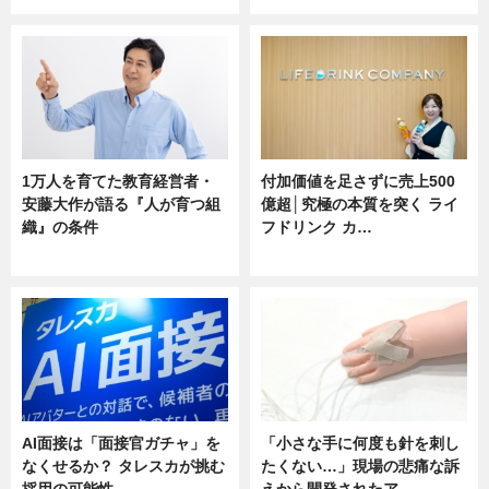
1万人を育てた教育経営者・
付加価値を足さずに売上500
安藤大作が語る『人が育つ組
億超│究極の本質を突く ライ
織』の条件
フドリンク カ…
ニュース
ニュース
AI面接は「面接官ガチャ」を
「小さな手に何度も針を刺し
なくせるか？ タレスカが挑む
たくない…」現場の悲痛な訴