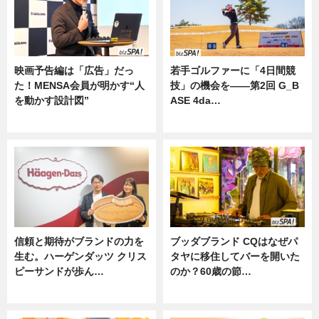
映画予告編は「広告」だっ
若手ゴルファーに「4日間競
た！MENSA会員が明かす“人
技」の機会を——第2回 G_B
を動かす設計図”
ASE 4da…
ニュース
ニュース
信頼と期待がブランドの力を
ブッダブランド CQはなぜパ
生む。ハーゲンダッツ クリス
タヤに移住してバーを開いた
ピーサンドが歩ん…
のか？60歳の節…
ニュース
ニュース