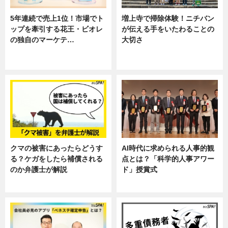
5年連続で売上1位！市場でト
増上寺で掃除体験！ニチバン
ップを牽引する花王・ビオレ
が伝える手をいたわることの
の独自のマーケテ…
大切さ
ニュース, 暮らし
ニュース, 企業インタビュー, 暮ら
し
クマの被害にあったらどうす
AI時代に求められる人事的観
る？ケガをしたら補償される
点とは？「科学的人事アワー
のか弁護士が解説
ド」授賞式
専門家インタビュー
ニュース