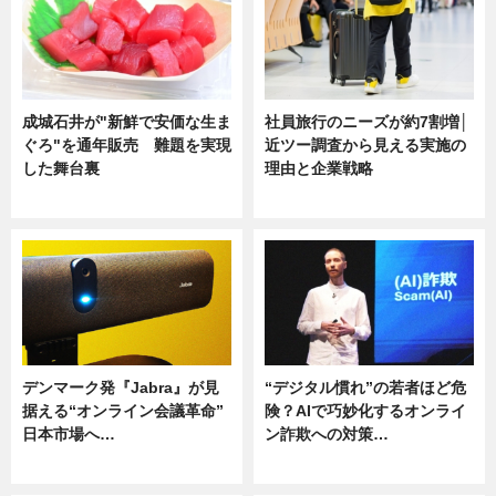
成城石井が"新鮮で安価な生ま
社員旅行のニーズが約7割増│
ぐろ"を通年販売 難題を実現
近ツー調査から見える実施の
した舞台裏
理由と企業戦略
ニュース
ニュース
デンマーク発『Jabra』が見
“デジタル慣れ”の若者ほど危
据える“オンライン会議革命”
険？AIで巧妙化するオンライ
日本市場へ…
ン詐欺への対策…
ニュース
ニュース