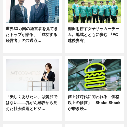
世界33カ国の経営者を見てき
棚田を耕す女子サッカーチー
たトップが語る、「成功する
ム。地域とともに歩む 『FC
経営者」の共通点…
越後妻有』
ニュース
ニュース
「美しくありたい」は贅沢で
値上げ時代に問われる「価格
はない――乳がん経験から見
以上の価値」 Shake Shack
えた社会課題とビジ…
が磨き続…
ニュース
ニュース