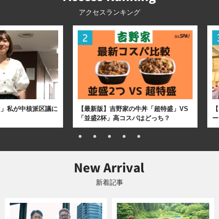
アクセスランキング
た」私が中核派区議に
【最新版】吉野家の牛丼「超特盛」VS
【
「並盛2杯」高コスパはどっち？
ー
新着記事