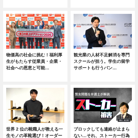
ニュース, 専門家インタビュー
ニュース
物価高の社会に挑む！福利厚
観光業の人材不足解消を専門
生がもたらす従業員・企業・
スクールが担う。学生の留学
社会への恩恵と可能…
サポートも行うバン…
ニュース
ニュース, 企業インタビュー
世界 2 位の靴職人が教える一
ブロックしても連絡が止まら
生モノの革靴選び！オーダー
ない…それ、ストーカー行為