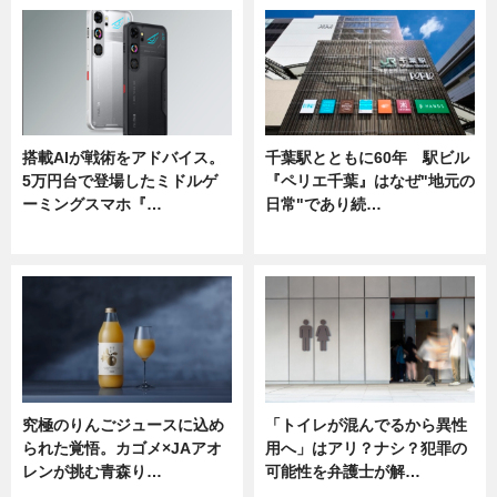
搭載AIが戦術をアドバイス。
千葉駅とともに60年 駅ビル
5万円台で登場したミドルゲ
『ペリエ千葉』はなぜ"地元の
ーミングスマホ『…
日常"であり続…
ニュース
ニュース
究極のりんごジュースに込め
「トイレが混んでるから異性
られた覚悟。カゴメ×JAアオ
用へ」はアリ？ナシ？犯罪の
レンが挑む青森り…
可能性を弁護士が解…