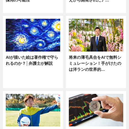
採用の可能性
えから開発されたア…
ニュース
ニュース
AIが描いた絵は著作権で守ら
将来の薄毛具合をAIで無料シ
れるのか？│弁護士が解説
ミュレーション！手がけたの
は洋ランの世界的…
ニュース
ニュース
sponsored by 河野メリクロン