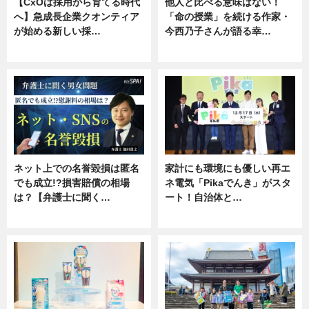
【CxOは採用から育てる時代
他人と比べる意味はない！
へ】急成長企業クオンティア
「命の授業」を続ける作家・
が始める新しい採…
今西乃子さんが語る幸…
ニュース
専門家インタビュー
ネット上での名誉毀損は匿名
家計にも環境にも優しい再エ
でも成立!?損害賠償の相場
ネ電気「Pikaでんき」がスタ
は？【弁護士に聞く…
ート！自治体と…
専門家インタビュー
ニュース