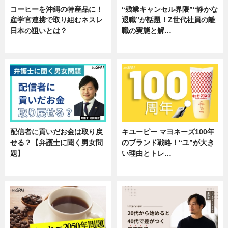
コーヒーを沖縄の特産品に！
“残業キャンセル界隈”“静かな
産学官連携で取り組むネスレ
退職”が話題！Z世代社員の離
日本の狙いとは？
職の実態と解…
企業インタビュー
企業インタビュー
配信者に貢いだお金は取り戻
キユーピー マヨネーズ100年
せる？【弁護士に聞く男女問
のブランド戦略！“ユ”が大き
題】
い理由とトレ…
専門家インタビュー
企業インタビュー