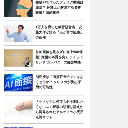
生成AIで作ったフェイク動画は
違法？ 弁護士が解説する名誉
毀損と法的責任
1万人を育てた教育経営者・安
藤大作が語る『人が育つ組織』
の条件
付加価値を足さずに売上500億
超│究極の本質を突く ライフド
リンク カンパニーの経営戦略
AI面接は「面接官ガチャ」をな
くせるか？ タレスカが挑む採
用の可能性
「小さな手に何度も針を刺した
くない…」現場の悲痛な訴えか
ら開発されたアルケアの小児用
点滴キット