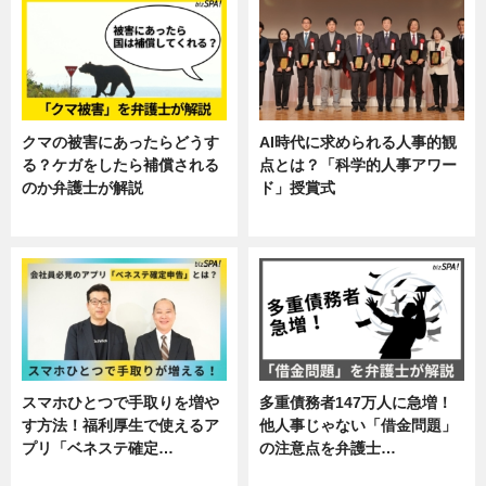
クマの被害にあったらどうす
AI時代に求められる人事的観
る？ケガをしたら補償される
点とは？「科学的人事アワー
のか弁護士が解説
ド」授賞式
専門家インタビュー
ニュース
スマホひとつで手取りを増や
多重債務者147万人に急増！
す方法！福利厚生で使えるア
他人事じゃない「借金問題」
プリ「ベネステ確定…
の注意点を弁護士…
企業インタビュー
専門家インタビュー