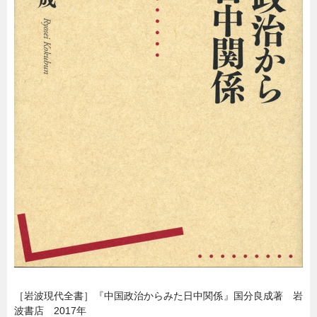
暮らし
エンタメ
連載一覧
［岩波現代全書］『中国政治からみた日中関係』国分良成著 岩
波書店 2017年