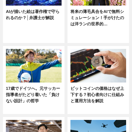
AIが描いた絵は著作権で守ら
将来の薄毛具合をAIで無料シ
れるのか？│弁護士が解説
ミュレーション！手がけたの
は洋ランの世界的…
ニュース
ニュース
sponsored by 河野メリクロン
17歳でドイツへ。元サッカー
ビットコインの価格はなぜ上
指導者がたどり着いた「負け
下する？初心者向けに仕組み
ない設計」の哲学
と運用方法を解説
ニュース
ニュース