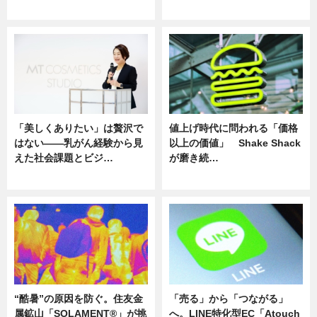
ニュース
ニュース
「美しくありたい」は贅沢で
値上げ時代に問われる「価格
はない――乳がん経験から見
以上の価値」 Shake Shack
えた社会課題とビジ…
が磨き続…
ニュース
ニュース
“酷暑”の原因を防ぐ。住友金
「売る」から「つながる」
属鉱山「SOLAMENT®」が挑
へ。LINE特化型EC「Atouch