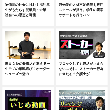
物価高の社会に挑む！福利厚
観光業の人材不足解消を専門
生がもたらす従業員・企業・
スクールが担う。学生の留学
社会への恩恵と可能…
サポートも行うバン…
ニュース
ニュース, 企業インタビュー
世界 2 位の靴職人が教える一
ブロックしても連絡が止まら
生モノの革靴選び！オーダー
ない…それ、ストーカー行為
シューズの魅力…
に当たる？弁護士が…
ニュース, 専門家インタビュー
ニュース, 専門家インタビュー