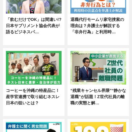
「飲むだけでOK」は間違い!?
退職代行モームリ家宅捜索の
日本サプリメント協会代表が
理由は？弁護士が解説する
語るビジネスパ…
「非弁行為」と利用時…
ニュース
専門家インタビュー
コーヒーを沖縄の特産品に！
“残業キャンセル界隈”“静かな
産学官連携で取り組むネスレ
退職”が話題！Z世代社員の離
日本の狙いとは？
職の実態と解…
企業インタビュー
企業インタビュー