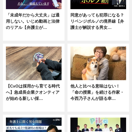
「未成年だから大丈夫」は通
同意があっても犯罪になる？
用しない。いじめ動画と法律
リベンジポルノの境界線【弁
のリアル【弁護士が…
護士が解説する男女…
ニュース, 専門家インタビュー
専門家インタビュー
【CxOは採用から育てる時代
他人と比べる意味はない！
へ】急成長企業クオンティア
「命の授業」を続ける作家・
が始める新しい採…
今西乃子さんが語る幸…
ニュース
専門家インタビュー