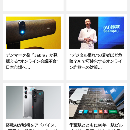
ニュース
ニュース
デンマーク発『Jabra』が見
“デジタル慣れ”の若者ほど危
据える“オンライン会議革命”
険？AIで巧妙化するオンライ
日本市場へ…
ン詐欺への対策…
ニュース
ニュース
搭載AIが戦術をアドバイス。
千葉駅とともに60年 駅ビル