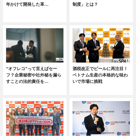
年かけて開発した革…
制度」とは？
グルメ, ニュース, 企業インタビュ
ニュース
ー
“オフレコ”って言えばセー
酒税改正でビールに再注目！
フ？企業秘密や社外秘を漏ら
ベトナム生産の本格的な味わ
すことの法的責任を…
いで市場に挑戦
ニュース, 専門家インタビュー
ニュース