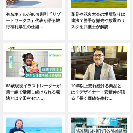
有名ホテルが80％割引『リゾ
花見や花火大会の場所取りは
ートワークス』代表が語る旅
違法？勝手な撤去や放置のリ
行福利厚生の仕組…
スクを弁護士が解説
ニュース
ニュース
88歳現役イラストレーターが
10年以上売れ続ける商品と
第一線で活躍し続けられる秘
は？デザイナー・安積伸が語
訣とは？田村セツ…
る「長く価値を生む…
専門家インタビュー
ニュース