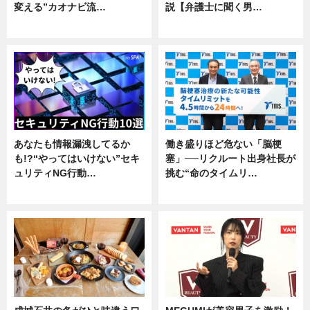
変える”カオナビ流…
説【弁護士に聞く男…
企業インタビュー
専門家インタビュー
あなたも情報漏洩してるか
働き盛りほど危ない「脳梗
も!?“やってはいけない”セキ
塞」──リクルート出身社長が
ュリティNG行動…
挑む“命のタイムリ…
専門家インタビュー
企業インタビュー