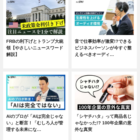
FRBの利下げとトランプ大統
音で仕事効率が激変!?できる
領【やさしいニュースワード
ビジネスパーソンが今すぐ整
解説】
えるべきオーディ…
ニュース
企業インタビュー
AIのプロが「AIは完全じゃな
「シヤチハタ」って商品名じ
い」と断言！「むしろ人が管
ゃなかった!? 100年企業の意
理する未来にな…
外な真実
企業インタビュー
企業インタビュー