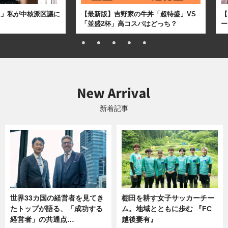
た」私が中核派区議に
【最新版】吉野家の牛丼「超特盛」VS
【
「並盛2杯」高コスパはどっち？
ー
新着記事
世界33カ国の経営者を見てき
棚田を耕す女子サッカーチー
たトップが語る、「成功する
ム。地域とともに歩む 『FC
経営者」の共通点…
越後妻有』