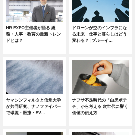
HR EXPO主催者が語る 総
ドローンが空のインフラにな
務・人事・教育の最新トレン
る未来 仕事と暮らしはどう
ドとは？
変わる？│ブルーイ…
ニュース
ニュース
ヤマシンフィルタと信州大学
ナフサ不足時代の「白黒ポテ
が共同研究、ナノファイバー
チ」から考える 次世代に響く
で環境・医療・EV…
価値の伝え方
ニュース
ニュース