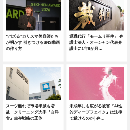
“バズる”カリスマ美容師たち
退職代行「モームリ事件」 弁
が明かす 引きつけるSNS動画
護士法人・オーシャン代表弁
の作り方
護士に1年6か月…
ニュース
ニュース
スーツ離れで市場半減も増
未成年にも広がる被害『AI性
益 クリーニング大手『白洋
的ディープフェイク』は法律
舍』生存戦略の正体
で裁けるのか│弁…
企業インタビュー
ニュース