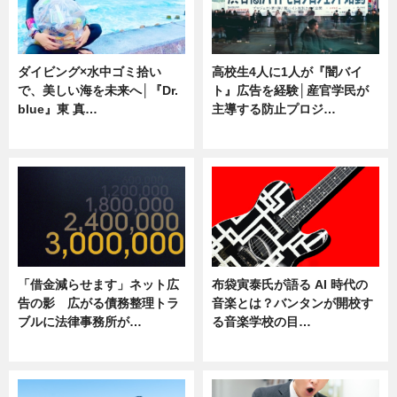
ダイビング×水中ゴミ拾い
高校生4人に1人が『闇バイ
で、美しい海を未来へ│『Dr.
ト』広告を経験│産官学民が
blue』東 真…
主導する防止プロジ…
ニュース
ニュース
「借金減らせます」ネット広
布袋寅泰氏が語る AI 時代の
告の影 広がる債務整理トラ
音楽とは？バンタンが開校す
ブルに法律事務所が…
る音楽学校の目…
ニュース
ニュース