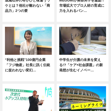
成城石井の冬がひと味違うワ
MEGUMIが美容男子を激励！
ケとは？他社が敵わない「商
市場拡大でプロ人材の育成に
品力」2つの要
力を入れるバン…
グルメ
企業インタビュー
“利他と挑戦”100億円企業
中学生が介護の未来を変え
「フジ物産」社長に訊く伝統
る!?「ケア×社会課題」の新
に捉われない変幻…
発想が生むイノベー…
ニュース
ニュース