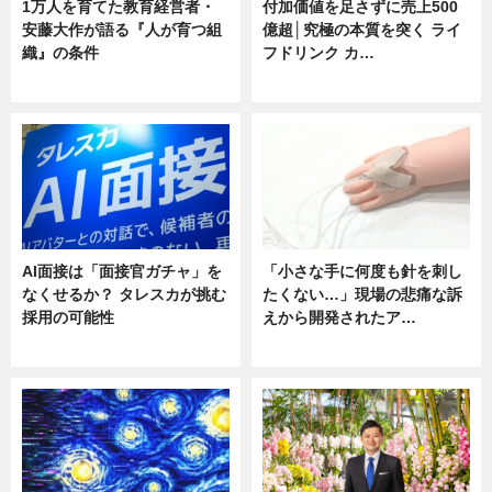
1万人を育てた教育経営者・
付加価値を足さずに売上500
安藤大作が語る『人が育つ組
億超│究極の本質を突く ライ
織』の条件
フドリンク カ…
ニュース
ニュース
AI面接は「面接官ガチャ」を
「小さな手に何度も針を刺し
なくせるか？ タレスカが挑む
たくない…」現場の悲痛な訴
採用の可能性
えから開発されたア…
ニュース
ニュース