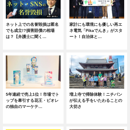
ネット上での名誉毀損は匿名
家計にも環境にも優しい再エ
でも成立!?損害賠償の相場
ネ電気「Pikaでんき」がスタ
は？【弁護士に聞く…
ート！自治体と…
専門家インタビュー
ニュース
5年連続で売上1位！市場でト
増上寺で掃除体験！ニチバン
ップを牽引する花王・ビオレ
が伝える手をいたわることの
の独自のマーケテ…
大切さ
ニュース, 暮らし
ニュース, 企業インタビュー, 暮ら
し