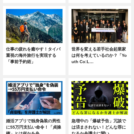
仕事の疲れを癒やす！タイパ
世界を変える若手社会起業家
重視の海外旅行を実現する
は何を考えているのか？「Yo
「事前予約術」
uth Co:L…
暮らし
スキル
婚活アプリで独身偽装の男性
急増中の「爆破予告」冗談で
に55万円支払い命令！「貞操
は済まされない！どんな罪に
権」とは何かを弁…
なるか弁護士に聞い…