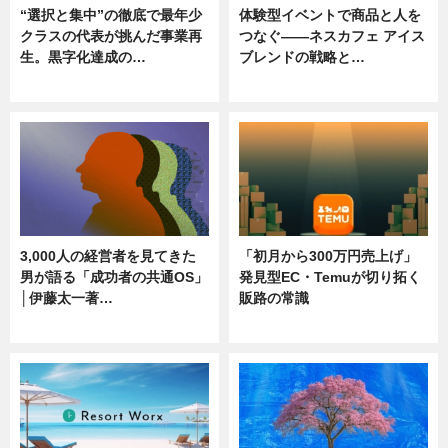
“選択と集中”の徹底で最年少
体験型イベントで商品と人を
クラスの代表が挑んだ事業再
つなぐ――ネスカフェ アイス
生。黒字化達成の…
ブレンドの戦略と…
ニュース
ニュース
3,000人の経営者を見てきた
「初月から300万円売上げ」
男が語る「成功者の共通OS」
発見型EC・Temuが切り拓く
│伊藤太一著…
販路の常識
ニュース
ニュース