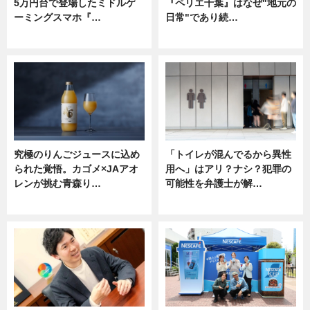
5万円台で登場したミドルゲ
『ペリエ千葉』はなぜ"地元の
ーミングスマホ『…
日常"であり続…
ニュース
ニュース
究極のりんごジュースに込め
「トイレが混んでるから異性
られた覚悟。カゴメ×JAアオ
用へ」はアリ？ナシ？犯罪の
レンが挑む青森り…
可能性を弁護士が解…
ニュース
ニュース, 専門家インタビュー