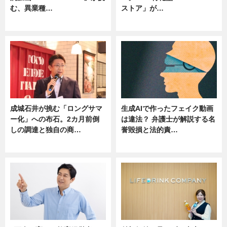
む、異業種…
ストア」が…
ニュース
ニュース
成城石井が挑む「ロングサマ
生成AIで作ったフェイク動画
ー化」への布石。2カ月前倒
は違法？ 弁護士が解説する名
しの調達と独自の商…
誉毀損と法的責…
ニュース
ニュース