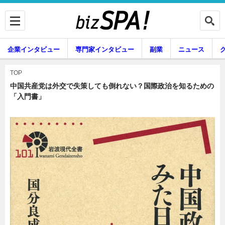
企業インタビュー
専門家インタビュー
副業
ニュース
暮らし
エンタメ
TOP
中国共産党は外交で失策しても倒れない？国際政治を知るための
「入門書」
企業インタビュー
専門家インタビュー
副業
ニュース
グルメ
スキル