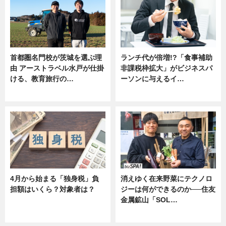
首都圏名門校が茨城を選ぶ理
ランチ代が倍増!?「食事補助
由 アーストラベル水戸が仕掛
非課税枠拡大」がビジネスパ
ける、教育旅行の…
ーソンに与えるイ…
ニュース
ニュース
4月から始まる「独身税」負
消えゆく在来野菜にテクノロ
担額はいくら？対象者は？
ジーは何ができるのか──住友
金属鉱山「SOL…
ニュース
ニュース