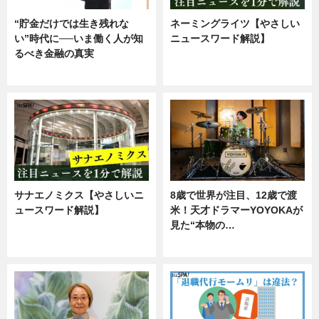
“貯金だけでは生き残れな
ネーミングライツ【やさしい
い”時代に──いま働く人が知
ニュースワード解説】
るべき金融の真実
ニュース
企業インタビュー
サナエノミクス【やさしいニ
8歳で世界が注目、12歳で渡
ュースワード解説】
米！天才ドラマーYOYOKAが
見た“本物の…
ニュース
エンタメ