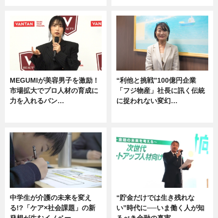
MEGUMIが美容男子を激励！
“利他と挑戦”100億円企業
市場拡大でプロ人材の育成に
「フジ物産」社長に訊く伝統
力を入れるバン…
に捉われない変幻…
企業インタビュー
ニュース
中学生が介護の未来を変え
“貯金だけでは生き残れな
る!?「ケア×社会課題」の新
い”時代に──いま働く人が知
発想が生むイノベー…
るべき金融の真実