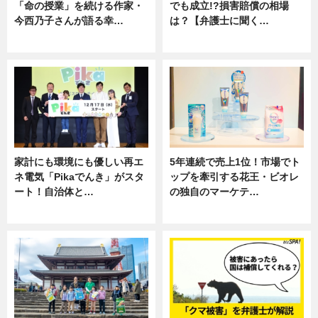
「命の授業」を続ける作家・
でも成立!?損害賠償の相場
今西乃子さんが語る幸…
は？【弁護士に聞く…
専門家インタビュー
専門家インタビュー
家計にも環境にも優しい再エ
5年連続で売上1位！市場でト
ネ電気「Pikaでんき」がスタ
ップを牽引する花王・ビオレ
ート！自治体と…
の独自のマーケテ…
ニュース
ニュース, 暮らし