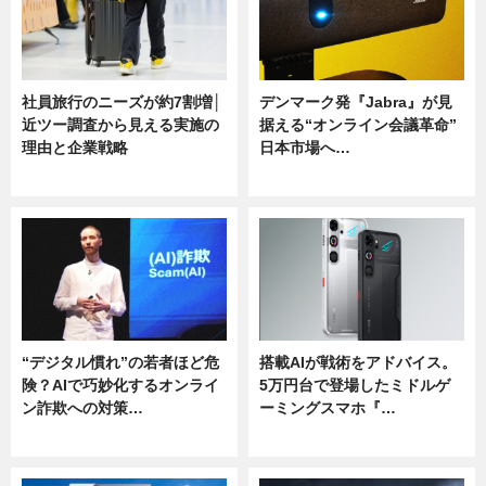
社員旅行のニーズが約7割増│
デンマーク発『Jabra』が見
近ツー調査から見える実施の
据える“オンライン会議革命”
理由と企業戦略
日本市場へ…
ニュース
ニュース
“デジタル慣れ”の若者ほど危
搭載AIが戦術をアドバイス。
険？AIで巧妙化するオンライ
5万円台で登場したミドルゲ
ン詐欺への対策…
ーミングスマホ『…
ニュース
ニュース