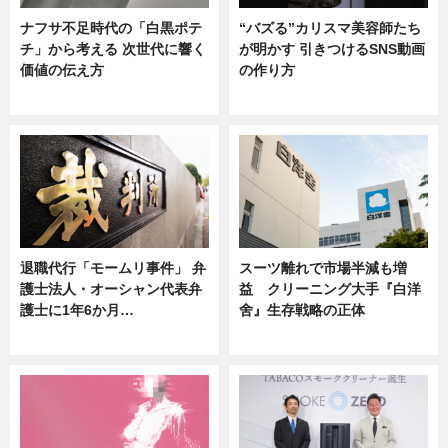
ナフサ不足時代の「白黒ポテ
“バズる”カリスマ美容師たち
チ」から考える 次世代に響く
が明かす 引きつけるSNS動画
価値の伝え方
の作り方
ニュース
ニュース
退職代行「モームリ事件」 弁
スーツ離れで市場半減も増
護士法人・オーシャン代表弁
益 クリーニング大手『白洋
護士に1年6か月…
舍』生存戦略の正体
ニュース
企業インタビュー