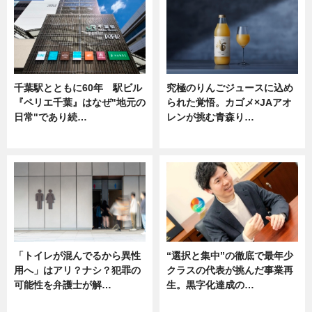
千葉駅とともに60年 駅ビル
究極のりんごジュースに込め
『ペリエ千葉』はなぜ"地元の
られた覚悟。カゴメ×JAアオ
日常"であり続…
レンが挑む青森り…
ニュース
ニュース
「トイレが混んでるから異性
“選択と集中”の徹底で最年少
用へ」はアリ？ナシ？犯罪の
クラスの代表が挑んだ事業再
可能性を弁護士が解…
生。黒字化達成の…
ニュース, 専門家インタビュー
ニュース