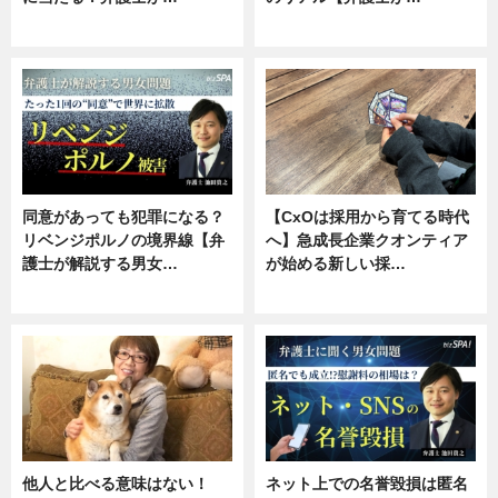
ニュース, 専門家インタビュー
ニュース, 専門家インタビュー
同意があっても犯罪になる？
【CxOは採用から育てる時代
リベンジポルノの境界線【弁
へ】急成長企業クオンティア
護士が解説する男女…
が始める新しい採…
専門家インタビュー
ニュース
他人と比べる意味はない！
ネット上での名誉毀損は匿名