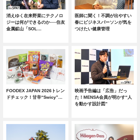
消えゆく在来野菜にテクノロ
医師に聞く！不調が出やすい
ジーは何ができるのか──住友
春にビジネスパーソンが気を
金属鉱山「SOL…
つけたい健康管理
ニュース
ニュース
FOODEX JAPAN 2026トレン
映画予告編は「広告」だっ
ドチェック！甘辛“Swicy”…
た！MENSA会員が明かす“人
を動かす設計図”
ニュース
ニュース