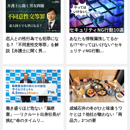
恋人との性行為でも犯罪にな
あなたも情報漏洩してるか
る？「不同意性交等罪」を解
も!?“やってはいけない”セキ
説【弁護士に聞く男…
ュリティNG行動…
専門家インタビュー
専門家インタビュー
働き盛りほど危ない「脳梗
成城石井の冬がひと味違うワ
塞」──リクルート出身社長が
ケとは？他社が敵わない「商
挑む“命のタイムリ…
品力」2つの要
企業インタビュー
グルメ