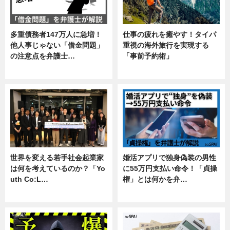
多重債務者147万人に急増！
仕事の疲れを癒やす！タイパ
他人事じゃない「借金問題」
重視の海外旅行を実現する
の注意点を弁護士…
「事前予約術」
専門家インタビュー
暮らし
世界を変える若手社会起業家
婚活アプリで独身偽装の男性
は何を考えているのか？「Yo
に55万円支払い命令！「貞操
uth Co:L…
権」とは何かを弁…
スキル
専門家インタビュー