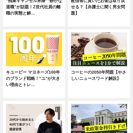
“残業キャンセル界隈”“静かな
配信者に貢いだお金は取り戻
退職”が話題！Z世代社員の離
せる？【弁護士に聞く男女問
職の実態と解…
題】
企業インタビュー
専門家インタビュー
キユーピー マヨネーズ100年
コーヒーの2050年問題【やさ
のブランド戦略！“ユ”が大き
しいニュースワード解説】
い理由とトレ…
ニュース
企業インタビュー