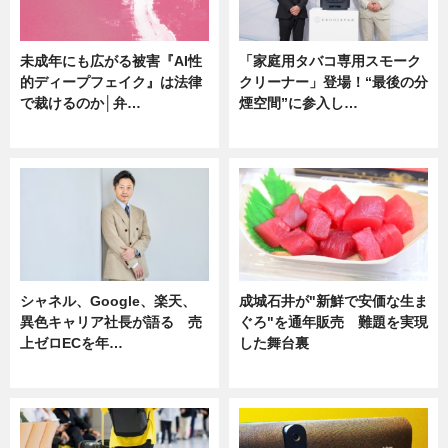
未成年にも広がる被害『AI性
「家庭用タバコ専用スモーク
的ディープフェイク』は法律
クリーナー」登場！“最後の分
で裁けるのか│弁…
煙空間”に参入し…
ニュース
ニュース
シャネル、Google、楽天、
成城石井が"新鮮で安価な生ま
異色キャリア社長が語る 売
ぐろ"を通年販売 難題を実現
上ゼロECを年…
した舞台裏
ニュース
ニュース