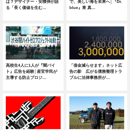
は？デザイナー・安積伸が語
で、美しい海を未来へ│『Dr.
る「長く価値を生む…
blue』東 真…
ニュース
ニュース
高校生4人に1人が『闇バイ
「借金減らせます」ネット広
ト』広告を経験│産官学民が
告の影 広がる債務整理トラ
主導する防止プロジ…
ブルに法律事務所が…
ニュース
ニュース