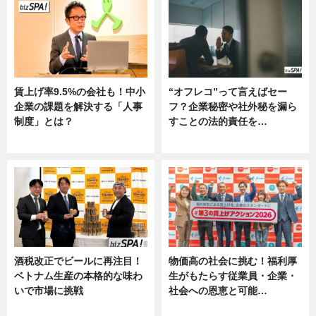
賃上げ率9.5%の会社も！中小
“オフレコ”って言えばセー
企業の課題を解決する「人事
フ？企業秘密や社外秘を漏ら
制度」とは？
すことの法的責任を…
ニュース
ニュース, 専門家インタビュー
酒税改正でビールに再注目！
物価高の社会に挑む！福利厚
ベトナム生産の本格的な味わ
生がもたらす従業員・企業・
いで市場に挑戦
社会への恩恵と可能…
ニュース
ニュース