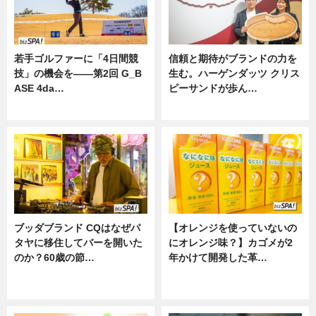
若手ゴルファーに「4日間競
信頼と期待がブランドの力を
技」の機会を——第2回 G_B
生む。ハーゲンダッツ クリス
ASE 4da…
ピーサンドが歩ん…
ニュース
ニュース
ブッダブランド CQはなぜパ
【オレンジを使っていないの
タヤに移住してバーを開いた
にオレンジ味？】カゴメが2
のか？60歳の節…
年かけて開発した革…
ニュース
グルメ, ニュース, 企業インタビュ
ー