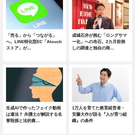
「売る」から「つながる」
成城石井が挑む「ロングサマ
へ。LINE特化型EC「Atouch
ー化」への布石。2カ月前倒
ストア」が…
しの調達と独自の商…
ニュース
ニュース
生成AIで作ったフェイク動画
1万人を育てた教育経営者・
は違法？ 弁護士が解説する名
安藤大作が語る『人が育つ組
誉毀損と法的責…
織』の条件
ニュース
ニュース