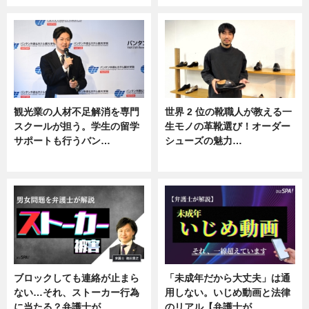
観光業の人材不足解消を専門
世界 2 位の靴職人が教える一
スクールが担う。学生の留学
生モノの革靴選び！オーダー
サポートも行うバン…
シューズの魅力…
ニュース, 企業インタビュー
ニュース, 専門家インタビュー
ブロックしても連絡が止まら
「未成年だから大丈夫」は通
ない…それ、ストーカー行為
用しない。いじめ動画と法律
に当たる？弁護士が…
のリアル【弁護士が…