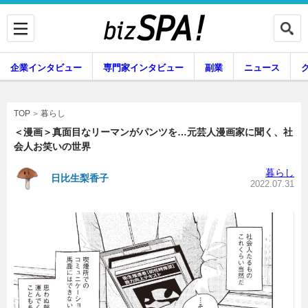
企業インタビュー
専門家インタビュー
副業
ニュース
暮らし
エンタメ
暮らし
TOP
＜漫画＞真面目なリーマンがパンツを…元芸人漫画家に聞く、社
会人お笑いの世界
企業インタビュー
専門家インタビュー
暮らし
日比生梨香子
2022.07.31
副業
ニュース
グルメ
スキル