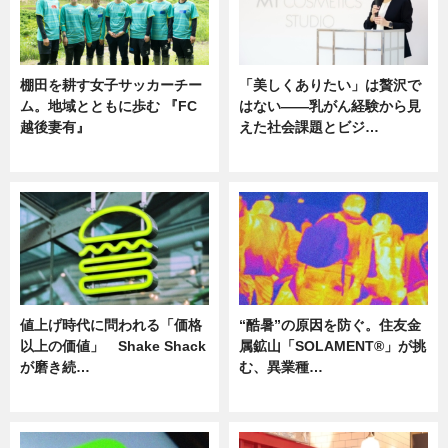
棚田を耕す女子サッカーチー
「美しくありたい」は贅沢で
ム。地域とともに歩む 『FC
はない――乳がん経験から見
越後妻有』
えた社会課題とビジ…
ニュース
ニュース
値上げ時代に問われる「価格
“酷暑”の原因を防ぐ。住友金
以上の価値」 Shake Shack
属鉱山「SOLAMENT®」が挑
が磨き続…
む、異業種…
ニュース
ニュース