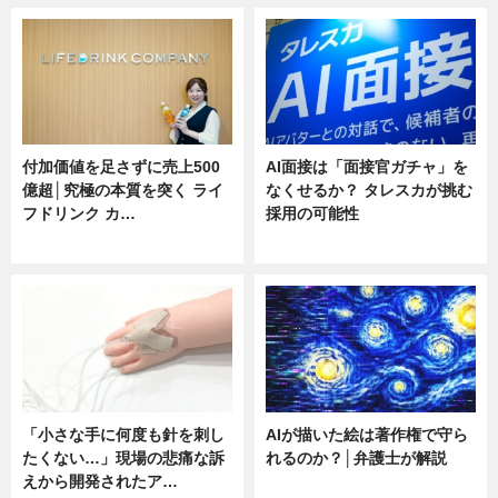
付加価値を足さずに売上500
AI面接は「面接官ガチャ」を
億超│究極の本質を突く ライ
なくせるか？ タレスカが挑む
フドリンク カ…
採用の可能性
ニュース
ニュース
「小さな手に何度も針を刺し
AIが描いた絵は著作権で守ら
たくない…」現場の悲痛な訴
れるのか？│弁護士が解説
えから開発されたア…
ニュース