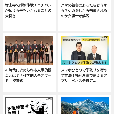
増上寺で掃除体験！ニチバン
クマの被害にあったらどうす
が伝える手をいたわることの
る？ケガをしたら補償される
大切さ
のか弁護士が解説
ニュース, 企業インタビュー, 暮ら
専門家インタビュー
し
AI時代に求められる人事的観
スマホひとつで手取りを増や
点とは？「科学的人事アワー
す方法！福利厚生で使えるア
ド」授賞式
プリ「ベネステ確定…
ニュース
企業インタビュー