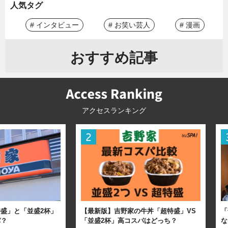
人気タグ
# インタビュー
# お笑い芸人
# 漫画
おすすめ記事
アクセスランキング
盛」と「並盛2杯」
【最新版】吉野家の牛丼「超特盛」VS
「
パ？
「並盛2杯」高コスパはどっち？
な