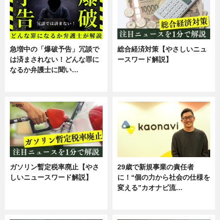
急増中の「爆破予告」冗談で
総合経済対策【やさしいニュ
は済まされない！どんな罪に
ースワード解説】
なるか弁護士に聞い…
ニュース
専門家インタビュー
ガソリン暫定税率廃止【やさ
29歳で新規事業の責任者
しいニュースワード解説】
に！“個の力から社会の仕様を
変える”カオナビ流…
ニュース
企業インタビュー