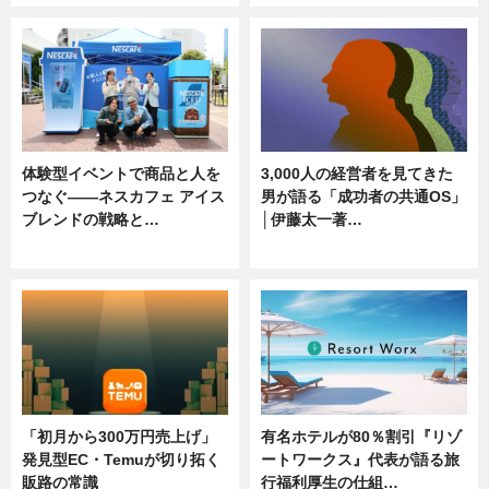
体験型イベントで商品と人を
3,000人の経営者を見てきた
つなぐ――ネスカフェ アイス
男が語る「成功者の共通OS」
ブレンドの戦略と…
│伊藤太一著…
ニュース
ニュース
「初月から300万円売上げ」
有名ホテルが80％割引『リゾ
発見型EC・Temuが切り拓く
ートワークス』代表が語る旅
販路の常識
行福利厚生の仕組…