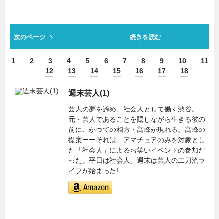
次のページ
続きを読む
1
2
3
4
5
6
7
8
9
10
11
12
13
14
15
16
17
18
週末芸人(1)
芸人の夢を諦め、社会人として働く渋谷。
元・芸人であることを隠しながら生きる彼の
前に、かつての相方・高峰が現れる。高峰の
提案ーーそれは、アマチュアのみを対象とし
た「社会人」によるお笑いイベントの参加だ
った。平日は社会人、週末は芸人の二刀流ラ
イフが始まった!