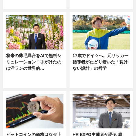
ニュース
将来の薄毛具合をAIで無料シ
17歳でドイツへ。元サッカー
ミュレーション！手がけたの
指導者がたどり着いた「負け
は洋ランの世界的…
ない設計」の哲学
ニュース
ニュース
sponsored by 河野メリクロン
ビットコインの価格はなぜ上
HR EXPO主催者が語る 総