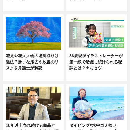
ニュース
ニュース
花見や花火大会の場所取りは
88歳現役イラストレーターが
違法？勝手な撤去や放置のリ
第一線で活躍し続けられる秘
スクを弁護士が解説
訣とは？田村セツ…
ニュース
専門家インタビュー
10年以上売れ続ける商品と
ダイビング×水中ゴミ拾い