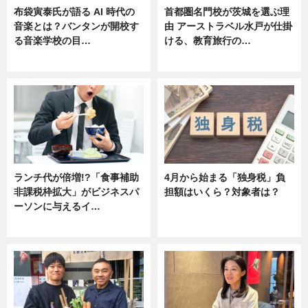
布袋寅泰氏が語る AI 時代の
首都圏名門校が茨城を選ぶ理
音楽とは？バンタンが開校す
由 アーストラベル水戸が仕掛
る音楽学校の目…
ける、教育旅行の…
ニュース
ニュース
ランチ代が倍増!?「食事補助
4月から始まる「独身税」負
非課税枠拡大」がビジネスパ
担額はいくら？対象者は？
ーソンに与えるイ…
ニュース
ニュース