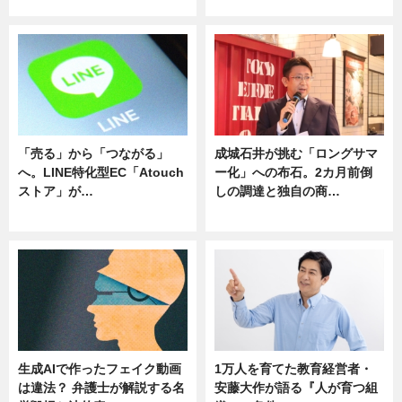
ニュース
ニュース
「売る」から「つながる」
成城石井が挑む「ロングサマ
へ。LINE特化型EC「Atouch
ー化」への布石。2カ月前倒
ストア」が…
しの調達と独自の商…
ニュース
ニュース
生成AIで作ったフェイク動画
1万人を育てた教育経営者・
は違法？ 弁護士が解説する名
安藤大作が語る『人が育つ組