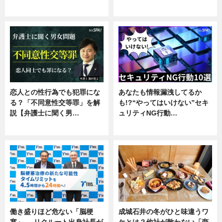
企業インタビュー
恋人との性行為でも犯罪にな
あなたも情報漏洩してるか
る？「不同意性交等罪」を解
も!?“やってはいけない”セキ
説【弁護士に聞く男…
ュリティNG行動…
専門家インタビュー
専門家インタビュー
働き盛りほど危ない「脳梗
成城石井の冬がひと味違うワ
塞」──リクルート出身社長が
ケとは？他社が敵わない「商