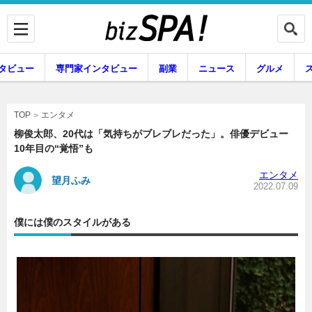
タビュー
専門家インタビュー
副業
ニュース
グルメ
エンタメ
エンタメ
TOP
柳俊太郎、20代は「気持ちがブレブレだった」。俳優デビュー
10年目の“覚悟”も
企業インタビュー
専門家インタビュー
エンタメ
望月ふみ
2022.07.09
僕には僕のスタイルがある
副業
ニュース
グルメ
スキル