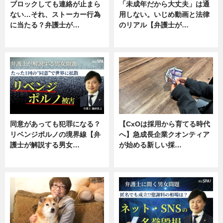
ブロックしても連絡が止まら
「未成年だから大丈夫」は通
ない…それ、ストーカー行為
用しない。いじめ動画と法律
に当たる？弁護士が…
のリアル【弁護士が…
ニュース, 専門家インタビュー
ニュース, 専門家インタビュー
同意があっても犯罪になる？
【CxOは採用から育てる時代
リベンジポルノの境界線【弁
へ】急成長企業クオンティア
護士が解説する男女…
が始める新しい採…
専門家インタビュー
ニュース