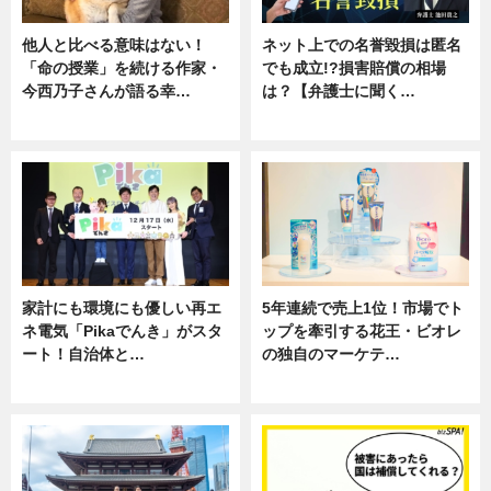
他人と比べる意味はない！
ネット上での名誉毀損は匿名
「命の授業」を続ける作家・
でも成立!?損害賠償の相場
今西乃子さんが語る幸…
は？【弁護士に聞く…
専門家インタビュー
専門家インタビュー
家計にも環境にも優しい再エ
5年連続で売上1位！市場でト
ネ電気「Pikaでんき」がスタ
ップを牽引する花王・ビオレ
ート！自治体と…
の独自のマーケテ…
ニュース
ニュース, 暮らし