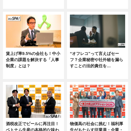
ー
賃上げ率9.5%の会社も！中小
“オフレコ”って言えばセー
企業の課題を解決する「人事
フ？企業秘密や社外秘を漏ら
制度」とは？
すことの法的責任を…
ニュース
ニュース, 専門家インタビュー
酒税改正でビールに再注目！
物価高の社会に挑む！福利厚
ベトナム生産の本格的な味わ
生がもたらす従業員・企業・