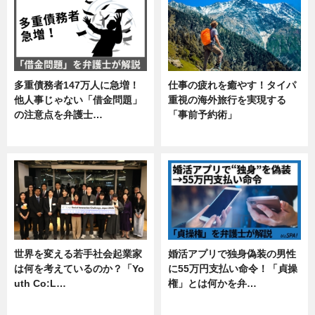
多重債務者147万人に急増！
仕事の疲れを癒やす！タイパ
他人事じゃない「借金問題」
重視の海外旅行を実現する
の注意点を弁護士…
「事前予約術」
専門家インタビュー
暮らし
世界を変える若手社会起業家
婚活アプリで独身偽装の男性
は何を考えているのか？「Yo
に55万円支払い命令！「貞操
uth Co:L…
権」とは何かを弁…
スキル
専門家インタビュー