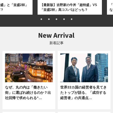
盛」と「並盛2杯」
【最新版】吉野家の牛丼「超特盛」VS
「
パ？
「並盛2杯」高コスパはどっち？
な
新着記事
なぜ、丸の内は「働きたい
世界33カ国の経営者を見てき
街」に選ばれ続けるのか？出
たトップが語る、「成功する
社回帰で求められる“…
経営者」の共通点…
ニュース
ニュース