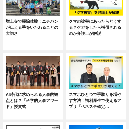
増上寺で掃除体験！ニチバン
クマの被害にあったらどうす
が伝える手をいたわることの
る？ケガをしたら補償される
大切さ
のか弁護士が解説
ニュース, 企業インタビュー, 暮ら
専門家インタビュー
し
AI時代に求められる人事的観
スマホひとつで手取りを増や
点とは？「科学的人事アワー
す方法！福利厚生で使えるア
ド」授賞式
プリ「ベネステ確定…
ニュース
企業インタビュー