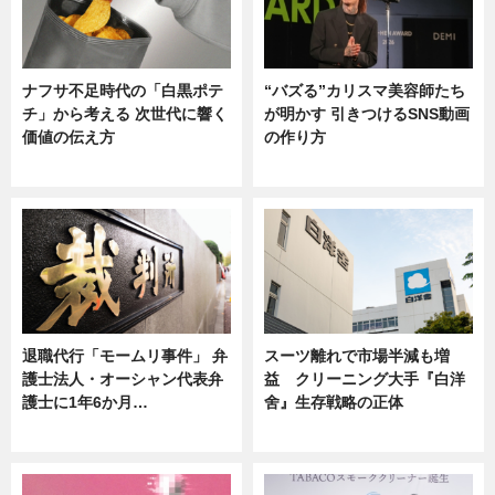
ナフサ不足時代の「白黒ポテ
“バズる”カリスマ美容師たち
チ」から考える 次世代に響く
が明かす 引きつけるSNS動画
価値の伝え方
の作り方
ニュース
ニュース
退職代行「モームリ事件」 弁
スーツ離れで市場半減も増
護士法人・オーシャン代表弁
益 クリーニング大手『白洋
護士に1年6か月…
舍』生存戦略の正体
ニュース
企業インタビュー