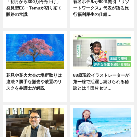
「初月から300万円売上げ」
有名ホテルが80％割引『リゾ
発見型EC・Temuが切り拓く
ートワークス』代表が語る旅
販路の常識
行福利厚生の仕組…
ニュース
ニュース
花見や花火大会の場所取りは
88歳現役イラストレーターが
違法？勝手な撤去や放置のリ
第一線で活躍し続けられる秘
スクを弁護士が解説
訣とは？田村セツ…
ニュース
専門家インタビュー