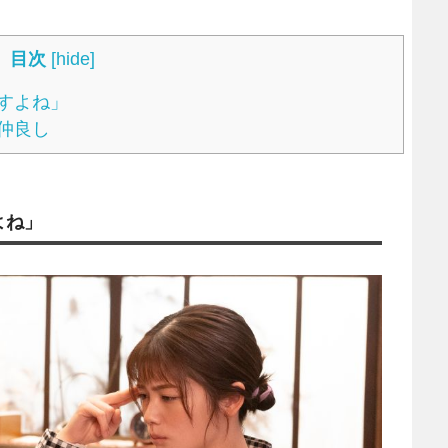
目次
[
hide
]
すよね」
仲良し
よね」