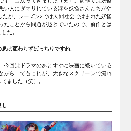
です。出戻ってきました（笑）。前作では妖怪
悪い人にダマサれている澪を妖怪さんたちがや
したが、シーズン2では人間社会で揉まれた妖怪
ったことから問題が起きていたので、前作とは
ました。
の息は変わらずばっちりですね。
。今回はドラマのあとすぐに映画に続いている
ながら「でもこれが、大きなスクリーンで流れ
してました（笑）。
良し