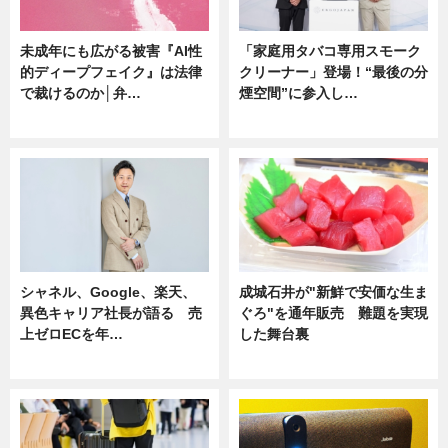
未成年にも広がる被害『AI性
「家庭用タバコ専用スモーク
的ディープフェイク』は法律
クリーナー」登場！“最後の分
で裁けるのか│弁…
煙空間”に参入し…
ニュース
ニュース
シャネル、Google、楽天、
成城石井が"新鮮で安価な生ま
異色キャリア社長が語る 売
ぐろ"を通年販売 難題を実現
上ゼロECを年…
した舞台裏
ニュース
ニュース