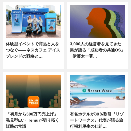
体験型イベントで商品と人を
3,000人の経営者を見てきた
つなぐ――ネスカフェ アイス
男が語る「成功者の共通OS」
ブレンドの戦略と…
│伊藤太一著…
ニュース
ニュース
「初月から300万円売上げ」
有名ホテルが80％割引『リゾ
発見型EC・Temuが切り拓く
ートワークス』代表が語る旅
販路の常識
行福利厚生の仕組…