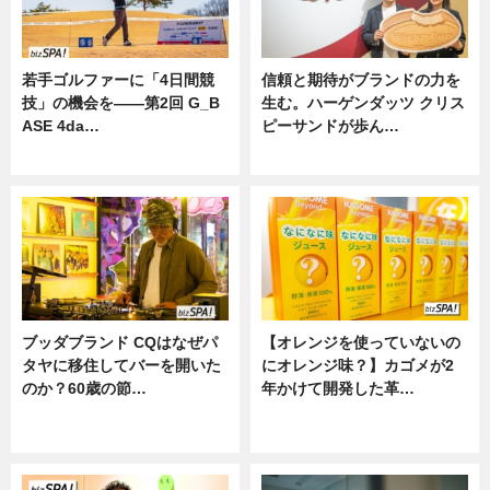
若手ゴルファーに「4日間競
信頼と期待がブランドの力を
技」の機会を——第2回 G_B
生む。ハーゲンダッツ クリス
ASE 4da…
ピーサンドが歩ん…
ニュース
ニュース
ブッダブランド CQはなぜパ
【オレンジを使っていないの
タヤに移住してバーを開いた
にオレンジ味？】カゴメが2
のか？60歳の節…
年かけて開発した革…
ニュース
グルメ, ニュース, 企業インタビュ
ー