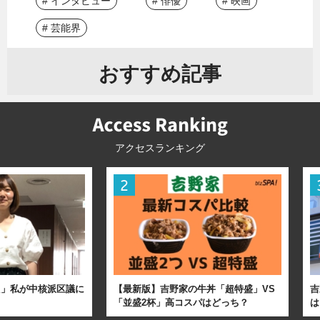
# インタビュー
# 俳優
# 映画
# 芸能界
おすすめ記事
アクセスランキング
た」私が中核派区議に
【最新版】吉野家の牛丼「超特盛」VS
吉
「並盛2杯」高コスパはどっち？
は