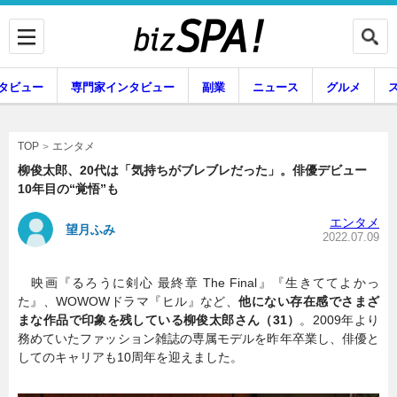
タビュー
専門家インタビュー
副業
ニュース
グルメ
エンタメ
エンタメ
TOP
柳俊太郎、20代は「気持ちがブレブレだった」。俳優デビュー
10年目の“覚悟”も
企業インタビュー
専門家インタビュー
エンタメ
望月ふみ
2022.07.09
映画『るろうに剣心 最終章 The Final』『生きててよかっ
副業
ニュース
た』、WOWOWドラマ『ヒル』など、
他にない存在感でさまざ
まな作品で印象を残している柳俊太郎さん（31）
。2009年より
務めていたファッション雑誌の専属モデルを昨年卒業し、俳優と
してのキャリアも10周年を迎えました。
グルメ
スキル