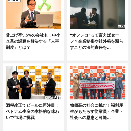
賃上げ率9.5%の会社も！中小
“オフレコ”って言えばセー
企業の課題を解決する「人事
フ？企業秘密や社外秘を漏ら
制度」とは？
すことの法的責任を…
ニュース
ニュース, 専門家インタビュー
酒税改正でビールに再注目！
物価高の社会に挑む！福利厚
ベトナム生産の本格的な味わ
生がもたらす従業員・企業・
いで市場に挑戦
社会への恩恵と可能…
ニュース
ニュース