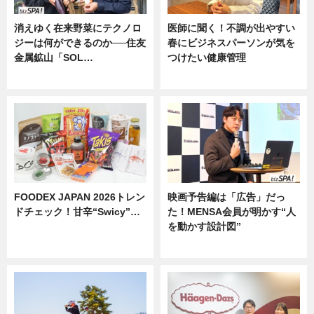
消えゆく在来野菜にテクノロ
医師に聞く！不調が出やすい
ジーは何ができるのか──住友
春にビジネスパーソンが気を
金属鉱山「SOL…
つけたい健康管理
ニュース
ニュース
FOODEX JAPAN 2026トレン
映画予告編は「広告」だっ
ドチェック！甘辛“Swicy”…
た！MENSA会員が明かす“人
を動かす設計図”
ニュース
ニュース