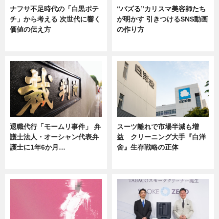
ナフサ不足時代の「白黒ポテ
“バズる”カリスマ美容師たち
チ」から考える 次世代に響く
が明かす 引きつけるSNS動画
価値の伝え方
の作り方
ニュース
ニュース
退職代行「モームリ事件」 弁
スーツ離れで市場半減も増
護士法人・オーシャン代表弁
益 クリーニング大手『白洋
護士に1年6か月…
舍』生存戦略の正体
ニュース
企業インタビュー