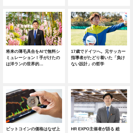
ニュース
将来の薄毛具合をAIで無料シ
17歳でドイツへ。元サッカー
ミュレーション！手がけたの
指導者がたどり着いた「負け
は洋ランの世界的…
ない設計」の哲学
ニュース
ニュース
sponsored by 河野メリクロン
ビットコインの価格はなぜ上
HR EXPO主催者が語る 総