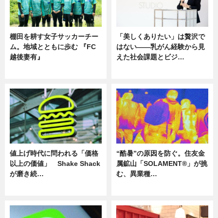
棚田を耕す女子サッカーチー
「美しくありたい」は贅沢で
ム。地域とともに歩む 『FC
はない――乳がん経験から見
越後妻有』
えた社会課題とビジ…
ニュース
ニュース
値上げ時代に問われる「価格
“酷暑”の原因を防ぐ。住友金
以上の価値」 Shake Shack
属鉱山「SOLAMENT®」が挑
が磨き続…
む、異業種…
ニュース
ニュース