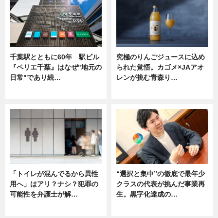
千葉駅とともに60年 駅ビル
究極のりんごジュースに込め
『ペリエ千葉』はなぜ"地元の
られた覚悟。カゴメ×JAアオ
日常"であり続…
レンが挑む青森り…
ニュース
ニュース
「トイレが混んでるから異性
“選択と集中”の徹底で最年少
用へ」はアリ？ナシ？犯罪の
クラスの代表が挑んだ事業再
可能性を弁護士が解…
生。黒字化達成の…
ニュース, 専門家インタビュー
ニュース