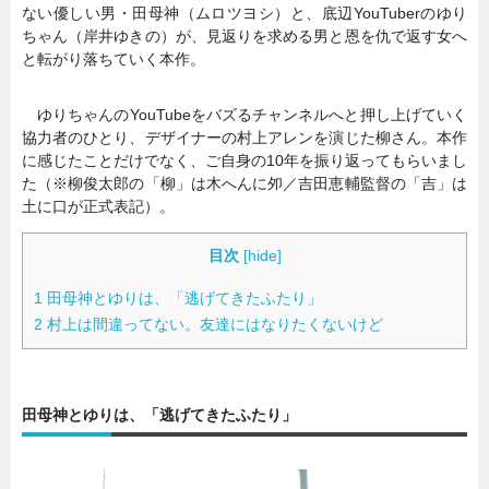
ない優しい男・田母神（ムロツヨシ）と、底辺YouTuberのゆり
ちゃん（岸井ゆきの）が、見返りを求める男と恩を仇で返す女へ
と転がり落ちていく本作。
ゆりちゃんのYouTubeをバズるチャンネルへと押し上げていく
協力者のひとり、デザイナーの村上アレンを演じた柳さん。本作
に感じたことだけでなく、ご自身の10年を振り返ってもらいまし
た（※柳俊太郎の「柳」は木へんに夘／吉田恵輔監督の「吉」は
土に口が正式表記）。
目次
[
hide
]
1
田母神とゆりは、「逃げてきたふたり」
2
村上は間違ってない。友達にはなりたくないけど
田母神とゆりは、「逃げてきたふたり」