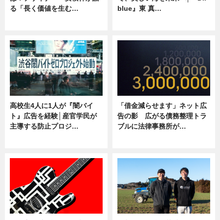
る「長く価値を生む…
blue』東 真…
ニュース
ニュース
高校生4人に1人が『闇バイ
「借金減らせます」ネット広
ト』広告を経験│産官学民が
告の影 広がる債務整理トラ
主導する防止プロジ…
ブルに法律事務所が…
ニュース
ニュース