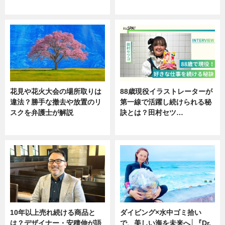
ニュース
ニュース
花見や花火大会の場所取りは
88歳現役イラストレーターが
違法？勝手な撤去や放置のリ
第一線で活躍し続けられる秘
スクを弁護士が解説
訣とは？田村セツ…
ニュース
専門家インタビュー
10年以上売れ続ける商品と
ダイビング×水中ゴミ拾い
は？デザイナー・安積伸が語
で、美しい海を未来へ│『Dr.