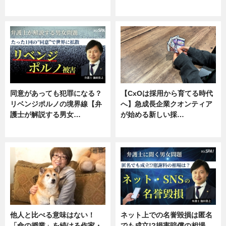
ニュース, 専門家インタビュー
ニュース, 専門家インタビュー
同意があっても犯罪になる？
【CxOは採用から育てる時代
リベンジポルノの境界線【弁
へ】急成長企業クオンティア
護士が解説する男女…
が始める新しい採…
専門家インタビュー
ニュース
他人と比べる意味はない！
ネット上での名誉毀損は匿名
「命の授業」を続ける作家・
でも成立!?損害賠償の相場