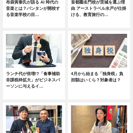
布袋寅泰氏が語る AI 時代の
首都圏名門校が茨城を選ぶ理
音楽とは？バンタンが開校す
由 アーストラベル水戸が仕掛
る音楽学校の目…
ける、教育旅行の…
ニュース
ニュース
ランチ代が倍増!?「食事補助
4月から始まる「独身税」負
非課税枠拡大」がビジネスパ
担額はいくら？対象者は？
ーソンに与えるイ…
ニュース
ニュース