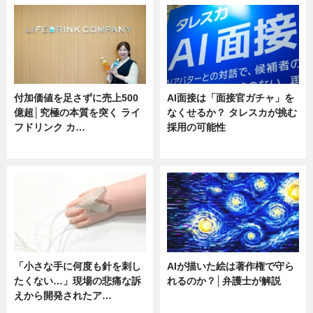
付加価値を足さずに売上500
AI面接は「面接官ガチャ」を
億超│究極の本質を突く ライ
なくせるか？ タレスカが挑む
フドリンク カ…
採用の可能性
ニュース
ニュース
「小さな手に何度も針を刺し
AIが描いた絵は著作権で守ら
たくない…」現場の悲痛な訴
れるのか？│弁護士が解説
えから開発されたア…
ニュース