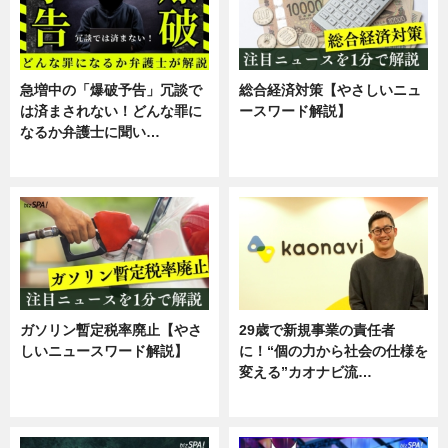
急増中の「爆破予告」冗談で
総合経済対策【やさしいニュ
は済まされない！どんな罪に
ースワード解説】
なるか弁護士に聞い…
ニュース
専門家インタビュー
ガソリン暫定税率廃止【やさ
29歳で新規事業の責任者
しいニュースワード解説】
に！“個の力から社会の仕様を
変える”カオナビ流…
ニュース
企業インタビュー