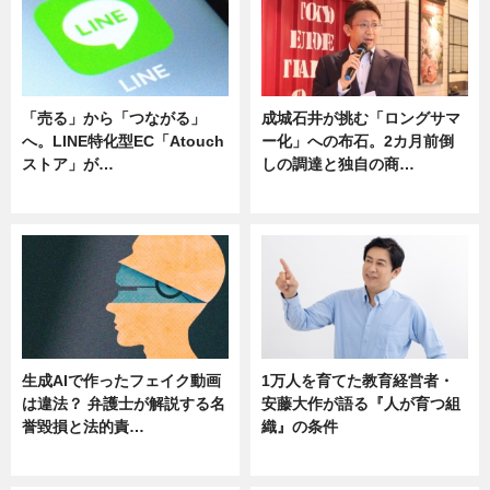
「売る」から「つながる」
成城石井が挑む「ロングサマ
へ。LINE特化型EC「Atouch
ー化」への布石。2カ月前倒
ストア」が…
しの調達と独自の商…
ニュース
ニュース
生成AIで作ったフェイク動画
1万人を育てた教育経営者・
は違法？ 弁護士が解説する名
安藤大作が語る『人が育つ組
誉毀損と法的責…
織』の条件
ニュース
ニュース