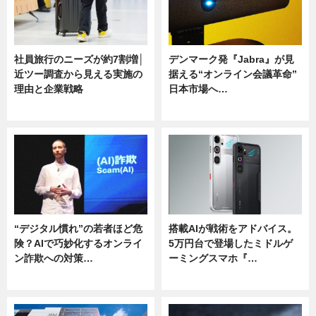
社員旅行のニーズが約7割増│
デンマーク発『Jabra』が見
近ツー調査から見える実施の
据える“オンライン会議革命”
理由と企業戦略
日本市場へ…
ニュース
ニュース
“デジタル慣れ”の若者ほど危
搭載AIが戦術をアドバイス。
険？AIで巧妙化するオンライ
5万円台で登場したミドルゲ
ン詐欺への対策…
ーミングスマホ『…
ニュース
ニュース