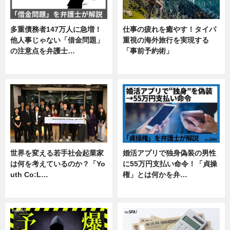
多重債務者147万人に急増！
仕事の疲れを癒やす！タイパ
他人事じゃない「借金問題」
重視の海外旅行を実現する
の注意点を弁護士…
「事前予約術」
専門家インタビュー
暮らし
世界を変える若手社会起業家
婚活アプリで独身偽装の男性
は何を考えているのか？「Yo
に55万円支払い命令！「貞操
uth Co:L…
権」とは何かを弁…
スキル
専門家インタビュー