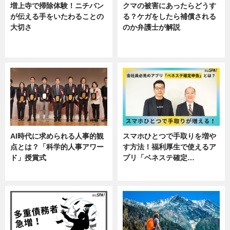
増上寺で掃除体験！ニチバン
クマの被害にあったらどうす
が伝える手をいたわることの
る？ケガをしたら補償される
大切さ
のか弁護士が解説
ニュース, 企業インタビュー, 暮ら
専門家インタビュー
し
AI時代に求められる人事的観
スマホひとつで手取りを増や
点とは？「科学的人事アワー
す方法！福利厚生で使えるア
ド」授賞式
プリ「ベネステ確定…
ニュース
企業インタビュー