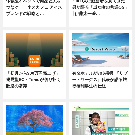
体験型イベントで商品と人を
3,000人の経営者を見てきた
つなぐ――ネスカフェ アイス
男が語る「成功者の共通OS」
ブレンドの戦略と…
│伊藤太一著…
ニュース
ニュース
「初月から300万円売上げ」
有名ホテルが80％割引『リゾ
発見型EC・Temuが切り拓く
ートワークス』代表が語る旅
販路の常識
行福利厚生の仕組…
ニュース
ニュース