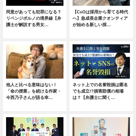
同意があっても犯罪になる？
【CxOは採用から育てる時代
リベンジポルノの境界線【弁
へ】急成長企業クオンティア
護士が解説する男女…
が始める新しい採…
専門家インタビュー
ニュース
他人と比べる意味はない！
ネット上での名誉毀損は匿名
「命の授業」を続ける作家・
でも成立!?損害賠償の相場
今西乃子さんが語る幸…
は？【弁護士に聞く…
専門家インタビュー
専門家インタビュー