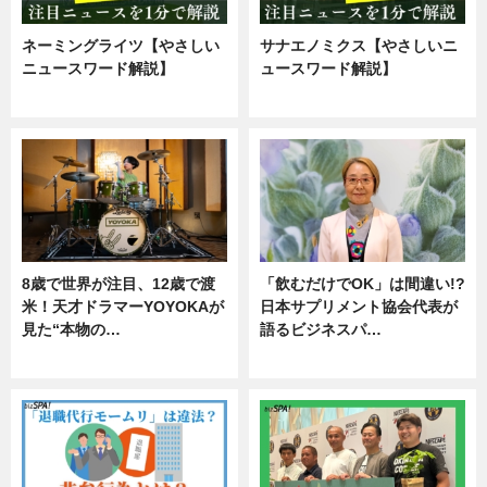
ネーミングライツ【やさしい
サナエノミクス【やさしいニ
ニュースワード解説】
ュースワード解説】
ニュース
ニュース
8歳で世界が注目、12歳で渡
「飲むだけでOK」は間違い!?
米！天才ドラマーYOYOKAが
日本サプリメント協会代表が
見た“本物の…
語るビジネスパ…
エンタメ
ニュース