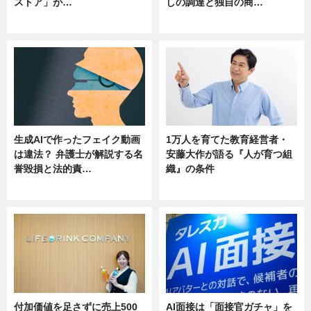
ストア」が…
しの調達と独自の商…
ニュース
ニュース
生成AIで作ったフェイク動画
1万人を育てた教育経営者・
は違法？ 弁護士が解説する名
安藤大作が語る『人が育つ組
誉毀損と法的責…
織』の条件
ニュース
ニュース
付加価値を足さずに売上500
AI面接は「面接官ガチャ」を