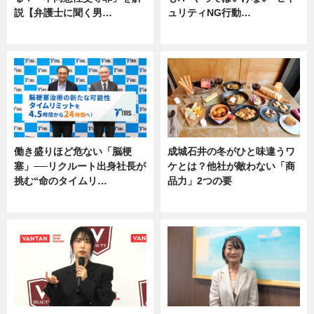
説【弁護士に聞く男…
ュリティNG行動…
専門家インタビュー
専門家インタビュー
働き盛りほど危ない「脳梗
成城石井の冬がひと味違うワ
塞」──リクルート出身社長が
ケとは？他社が敵わない「商
挑む“命のタイムリ…
品力」2つの要
企業インタビュー
グルメ