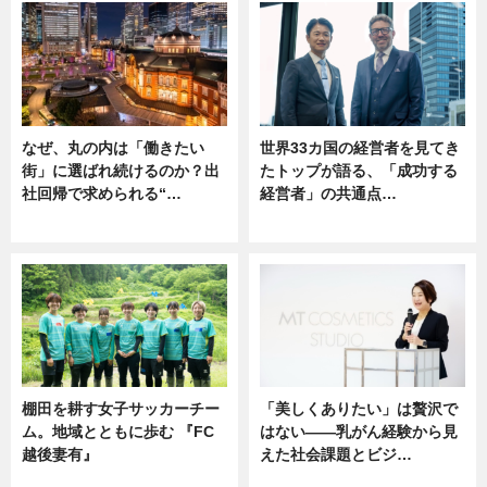
なぜ、丸の内は「働きたい
世界33カ国の経営者を見てき
街」に選ばれ続けるのか？出
たトップが語る、「成功する
社回帰で求められる“…
経営者」の共通点…
ニュース
ニュース
棚田を耕す女子サッカーチー
「美しくありたい」は贅沢で
ム。地域とともに歩む 『FC
はない――乳がん経験から見
越後妻有』
えた社会課題とビジ…
ニュース
ニュース