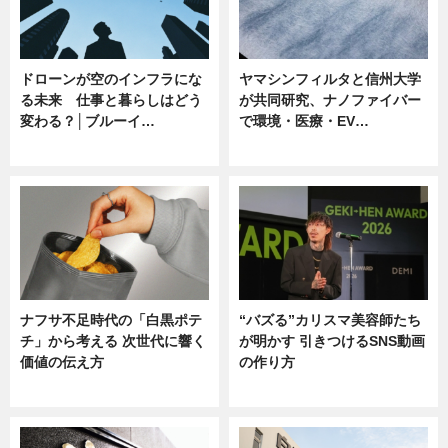
ドローンが空のインフラにな
ヤマシンフィルタと信州大学
る未来 仕事と暮らしはどう
が共同研究、ナノファイバー
変わる？│ブルーイ…
で環境・医療・EV…
ニュース
ニュース
ナフサ不足時代の「白黒ポテ
“バズる”カリスマ美容師たち
チ」から考える 次世代に響く
が明かす 引きつけるSNS動画
価値の伝え方
の作り方
ニュース
ニュース