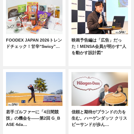
FOODEX JAPAN 2026トレン
映画予告編は「広告」だっ
ドチェック！甘辛“Swicy”…
た！MENSA会員が明かす“人
を動かす設計図”
ニュース
ニュース
若手ゴルファーに「4日間競
信頼と期待がブランドの力を
技」の機会を——第2回 G_B
生む。ハーゲンダッツ クリス
ASE 4da…
ピーサンドが歩ん…
ニュース
ニュース