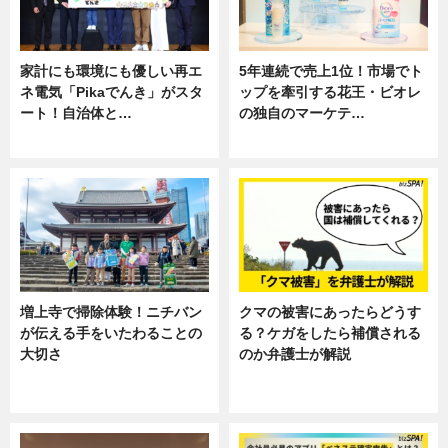
家計にも環境にも優しい再エ
5年連続で売上1位！市場でト
ネ電気「Pikaでんき」がスタ
ップを牽引する花王・ビオレ
ート！自治体と…
の独自のマーケテ…
ニュース
ニュース, 暮らし
増上寺で掃除体験！ニチバン
クマの被害にあったらどうす
が伝える手をいたわることの
る？ケガをしたら補償される
大切さ
のか弁護士が解説
ニュース, 企業インタビュー, 暮ら
専門家インタビュー
し