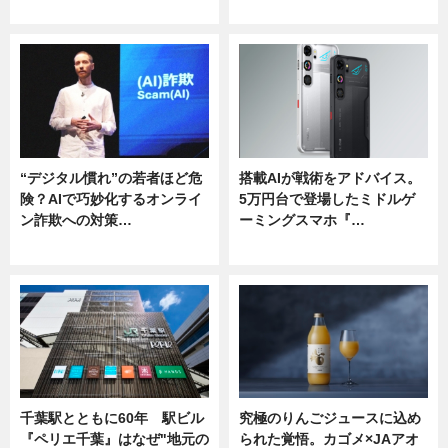
ニュース
ニュース
“デジタル慣れ”の若者ほど危
搭載AIが戦術をアドバイス。
険？AIで巧妙化するオンライ
5万円台で登場したミドルゲ
ン詐欺への対策…
ーミングスマホ『…
ニュース
ニュース
千葉駅とともに60年 駅ビル
究極のりんごジュースに込め
『ペリエ千葉』はなぜ"地元の
られた覚悟。カゴメ×JAアオ