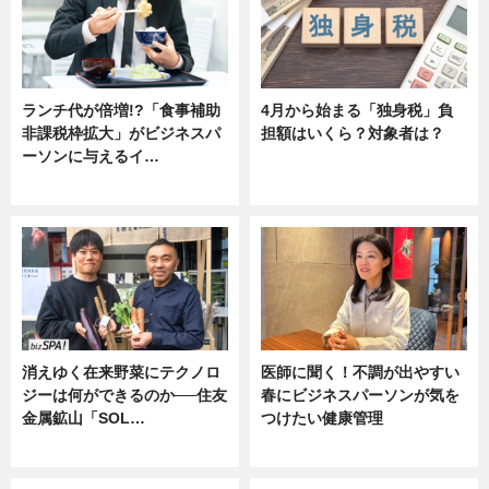
ランチ代が倍増!?「食事補助
4月から始まる「独身税」負
非課税枠拡大」がビジネスパ
担額はいくら？対象者は？
ーソンに与えるイ…
ニュース
ニュース
消えゆく在来野菜にテクノロ
医師に聞く！不調が出やすい
ジーは何ができるのか──住友
春にビジネスパーソンが気を
金属鉱山「SOL…
つけたい健康管理
ニュース
ニュース