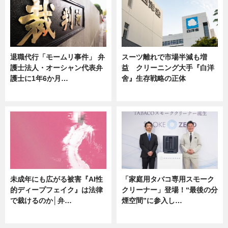
退職代行「モームリ事件」 弁
スーツ離れで市場半減も増
護士法人・オーシャン代表弁
益 クリーニング大手『白洋
護士に1年6か月…
舍』生存戦略の正体
ニュース
企業インタビュー
未成年にも広がる被害『AI性
「家庭用タバコ専用スモーク
的ディープフェイク』は法律
クリーナー」登場！“最後の分
で裁けるのか│弁…
煙空間”に参入し…
ニュース
ニュース