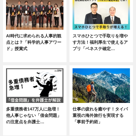
AI時代に求められる人事的観
スマホひとつで手取りを増や
点とは？「科学的人事アワー
す方法！福利厚生で使えるア
ド」授賞式
プリ「ベネステ確定…
ニュース
企業インタビュー
多重債務者147万人に急増！
仕事の疲れを癒やす！タイパ
他人事じゃない「借金問題」
重視の海外旅行を実現する
の注意点を弁護士…
「事前予約術」
専門家インタビュー
暮らし