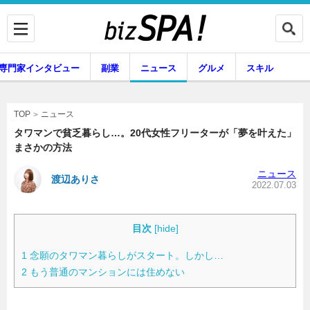
専門家インタビュー
副業
ニュース
グルメ
スキル
ニュース
TOP
タワマンで貧乏暮らし…。20代女性フリーターが「夢を叶えた」
まさかの方法
企業インタビュー
専門家インタビュー
ニュース
渡辺ありさ
2022.07.03
副業
ニュース
目次
[
hide
]
1
念願のタワマン暮らしがスタート。しかし…
2
もう普通のマンションには住めない
グルメ
スキル