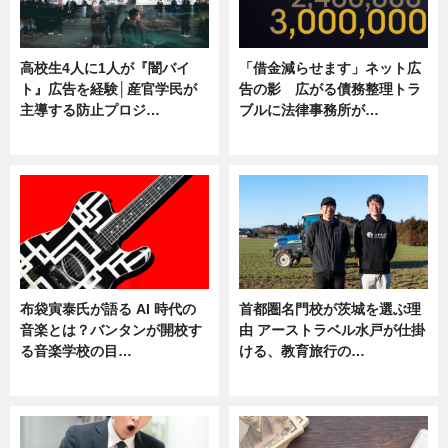
高校生4人に1人が『闇バイ
「借金減らせます」ネット広
ト』広告を経験│産官学民が
告の影 広がる債務整理トラ
主導する防止プロジ…
ブルに法律事務所が…
ニュース
ニュース
布袋寅泰氏が語る AI 時代の
首都圏名門校が茨城を選ぶ理
音楽とは？バンタンが開校す
由 アーストラベル水戸が仕掛
る音楽学校の目…
ける、教育旅行の…
ニュース
ニュース