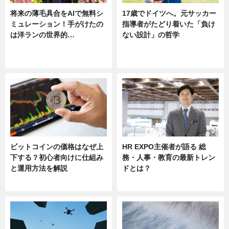
将来の薄毛具合をAIで無料シ
17歳でドイツへ。元サッカー
ミュレーション！手がけたの
指導者がたどり着いた「負け
は洋ランの世界的…
ない設計」の哲学
ニュース
ニュース
sponsored by 河野メリクロン
ビットコインの価格はなぜ上
HR EXPO主催者が語る 総
下する？初心者向けに仕組み
務・人事・教育の最新トレン
と運用方法を解説
ドとは？
ニュース
ニュース