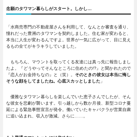
念願のタワマン暮らしがスタート。しかし…
暮らし
エンタメ
「水商売専門の不動産屋さんを利用して、なんとか審査を通り、
憧れだった豊洲のタワマンを契約しました。住む家が変わると、
連載一覧
本当に人生が変わるんですよ。世界が一気に広がって、目に見え
るもの全てがキラキラしていました。
もちろん、マウントを取ってくる友達には真っ先に報告しまし
たよ。『どうやってそんなところに住めたの!?』と聞かれたので
『恋人がお金持ちなの』と（笑）。
そのときの彼女は本当に悔し
そうな顔をしてましたね。心底スカッとしました
」
優雅なタワマン暮らしを楽しんでいた恵子さんでしたが、そん
な彼女を悲劇が襲います。引っ越しから数か月後、新型コロナ蔓
延による緊急事態宣言が発令。働いていたキャバクラが営業自粛
に追い込まれ、収入が激減。さらに……。