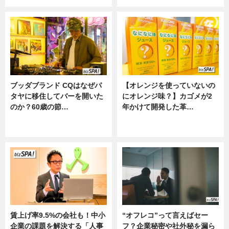
ブッダブランド CQはなぜパ
【オレンジを使っていないの
タヤに移住してバーを開いた
にオレンジ味？】カゴメが2
のか？60歳の節…
年かけて開発した革…
ニュース
グルメ, ニュース, 企業インタビュ
ー
賃上げ率9.5%の会社も！中小
“オフレコ”って言えばセー
企業の課題を解決する「人事
フ？企業秘密や社外秘を漏ら