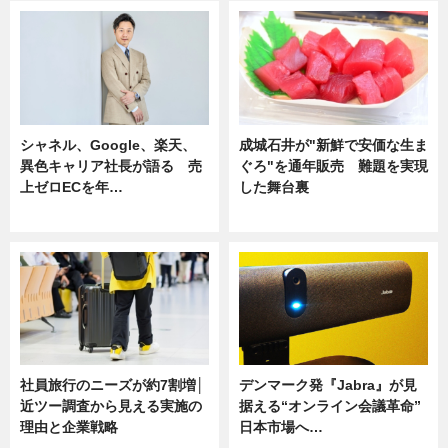
シャネル、Google、楽天、
成城石井が"新鮮で安価な生ま
異色キャリア社長が語る 売
ぐろ"を通年販売 難題を実現
上ゼロECを年…
した舞台裏
ニュース
ニュース
社員旅行のニーズが約7割増│
デンマーク発『Jabra』が見
近ツー調査から見える実施の
据える“オンライン会議革命”
理由と企業戦略
日本市場へ…