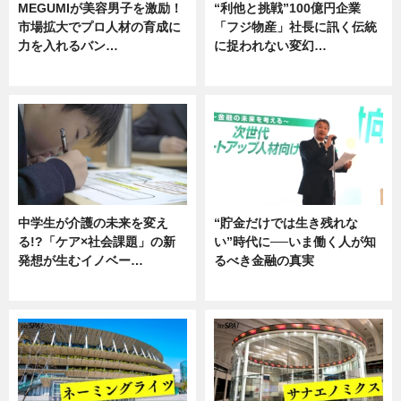
MEGUMIが美容男子を激励！
“利他と挑戦”100億円企業
市場拡大でプロ人材の育成に
「フジ物産」社長に訊く伝統
力を入れるバン…
に捉われない変幻…
企業インタビュー
ニュース
中学生が介護の未来を変え
“貯金だけでは生き残れな
る!?「ケア×社会課題」の新
い”時代に──いま働く人が知
発想が生むイノベー…
るべき金融の真実
ニュース
企業インタビュー