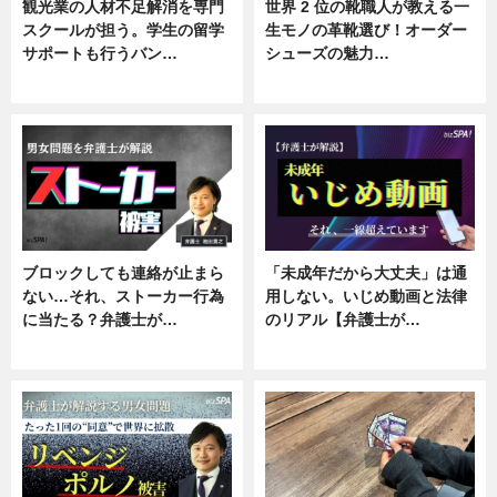
観光業の人材不足解消を専門
世界 2 位の靴職人が教える一
スクールが担う。学生の留学
生モノの革靴選び！オーダー
サポートも行うバン…
シューズの魅力…
ニュース, 企業インタビュー
ニュース, 専門家インタビュー
ブロックしても連絡が止まら
「未成年だから大丈夫」は通
ない…それ、ストーカー行為
用しない。いじめ動画と法律
に当たる？弁護士が…
のリアル【弁護士が…
ニュース, 専門家インタビュー
ニュース, 専門家インタビュー