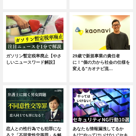
専門家インタビュー
ガソリン暫定税率廃止【やさ
29歳で新規事業の責任者
しいニュースワード解説】
に！“個の力から社会の仕様を
変える”カオナビ流…
ニュース
企業インタビュー
恋人との性行為でも犯罪にな
あなたも情報漏洩してるか
る？「不同意性交等罪」を解
も!?“やってはいけない”セキ