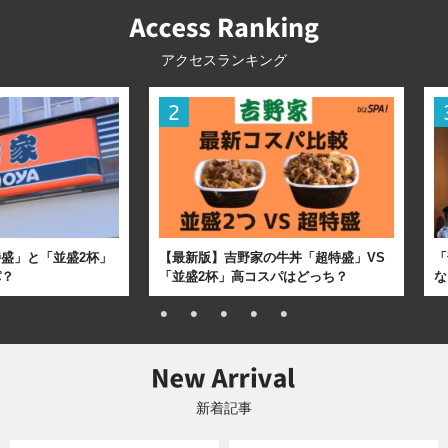
アクセスランキング
盛」と「並盛2杯」
【最新版】吉野家の牛丼「超特盛」VS
「
パ？
「並盛2杯」高コスパはどっち？
な
新着記事