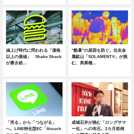
値上げ時代に問われる「価格
“酷暑”の原因を防ぐ。住友金
以上の価値」 Shake Shack
属鉱山「SOLAMENT®」が挑
が磨き続…
む、異業種…
ニュース
ニュース
「売る」から「つながる」
成城石井が挑む「ロングサマ
へ。LINE特化型EC「Atouch
ー化」への布石。2カ月前倒