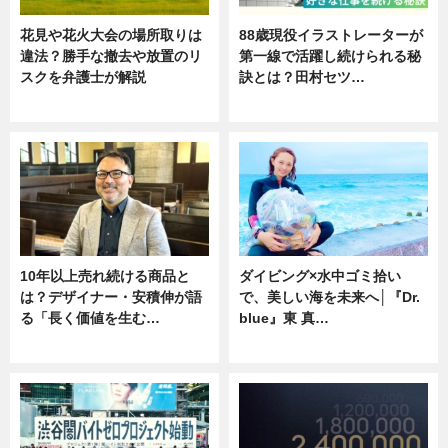
花見や花火大会の場所取りは
88歳現役イラストレーターが
違法？勝手な撤去や放置のリ
第一線で活躍し続けられる秘
スクを弁護士が解説
訣とは？田村セツ…
ニュース
専門家インタビュー
10年以上売れ続ける商品と
ダイビング×水中ゴミ拾い
は？デザイナー・安積伸が語
で、美しい海を未来へ│『Dr.
る「長く価値を生む…
blue』東 真…
ニュース
ニュース