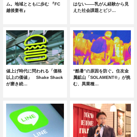
ム。地域とともに歩む 『FC
はない――乳がん経験から見
越後妻有』
えた社会課題とビジ…
ニュース
ニュース
値上げ時代に問われる「価格
“酷暑”の原因を防ぐ。住友金
以上の価値」 Shake Shack
属鉱山「SOLAMENT®」が挑
が磨き続…
む、異業種…
ニュース
ニュース