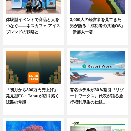
体験型イベントで商品と人を
3,000人の経営者を見てきた
つなぐ――ネスカフェ アイス
男が語る「成功者の共通OS」
ブレンドの戦略と…
│伊藤太一著…
ニュース
ニュース
「初月から300万円売上げ」
有名ホテルが80％割引『リゾ
発見型EC・Temuが切り拓く
ートワークス』代表が語る旅
販路の常識
行福利厚生の仕組…
ニュース
ニュース