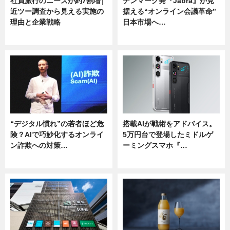
社員旅行のニーズが約7割増│
デンマーク発『Jabra』が見
近ツー調査から見える実施の
据える“オンライン会議革命”
理由と企業戦略
日本市場へ…
ニュース
ニュース
“デジタル慣れ”の若者ほど危
搭載AIが戦術をアドバイス。
険？AIで巧妙化するオンライ
5万円台で登場したミドルゲ
ン詐欺への対策…
ーミングスマホ『…
ニュース
ニュース