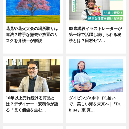
花見や花火大会の場所取りは
88歳現役イラストレーターが
違法？勝手な撤去や放置のリ
第一線で活躍し続けられる秘
スクを弁護士が解説
訣とは？田村セツ…
ニュース
専門家インタビュー
10年以上売れ続ける商品と
ダイビング×水中ゴミ拾い
は？デザイナー・安積伸が語
で、美しい海を未来へ│『Dr.
る「長く価値を生む…
blue』東 真…
ニュース
ニュース