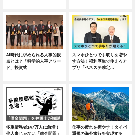
し
AI時代に求められる人事的観
スマホひとつで手取りを増や
点とは？「科学的人事アワー
す方法！福利厚生で使えるア
ド」授賞式
プリ「ベネステ確定…
ニュース
企業インタビュー
多重債務者147万人に急増！
仕事の疲れを癒やす！タイパ
他人事じゃない「借金問題」
重視の海外旅行を実現する