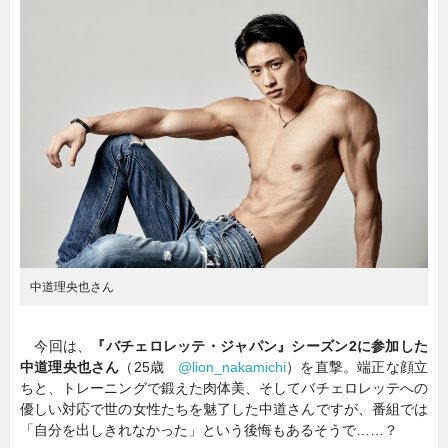
暮らし
エンタメ
連載一覧
中道理央也さん
今回は、
『バチェロレッテ・ジャパン』シーズン2に参加した
中道理央也さん
（25歳
@lion_nakamichi
）を直撃。端正な顔立
ちと、トレーニングで鍛えた肉体美、そしてバチェロレッテへの
優しい対応で世の女性たちを魅了した中道さんですが、番組では
「自分を出しきれなかった」という後悔もあるそうで……？