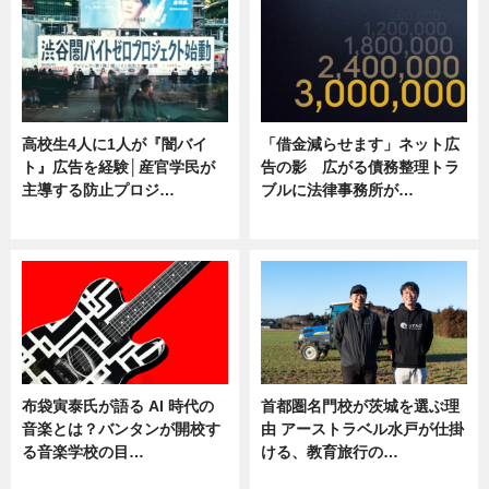
高校生4人に1人が『闇バイ
「借金減らせます」ネット広
ト』広告を経験│産官学民が
告の影 広がる債務整理トラ
主導する防止プロジ…
ブルに法律事務所が…
ニュース
ニュース
布袋寅泰氏が語る AI 時代の
首都圏名門校が茨城を選ぶ理
音楽とは？バンタンが開校す
由 アーストラベル水戸が仕掛
る音楽学校の目…
ける、教育旅行の…
ニュース
ニュース