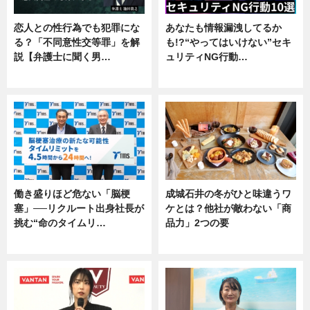
恋人との性行為でも犯罪にな
あなたも情報漏洩してるか
る？「不同意性交等罪」を解
も!?“やってはいけない”セキ
説【弁護士に聞く男…
ュリティNG行動…
専門家インタビュー
専門家インタビュー
働き盛りほど危ない「脳梗
成城石井の冬がひと味違うワ
塞」──リクルート出身社長が
ケとは？他社が敵わない「商
挑む“命のタイムリ…
品力」2つの要
企業インタビュー
グルメ