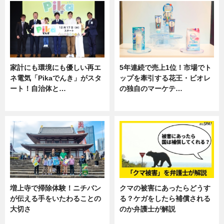
家計にも環境にも優しい再エ
5年連続で売上1位！市場でト
ネ電気「Pikaでんき」がスタ
ップを牽引する花王・ビオレ
ート！自治体と…
の独自のマーケテ…
ニュース
ニュース, 暮らし
増上寺で掃除体験！ニチバン
クマの被害にあったらどうす
が伝える手をいたわることの
る？ケガをしたら補償される
大切さ
のか弁護士が解説
ニュース, 企業インタビュー, 暮ら
専門家インタビュー