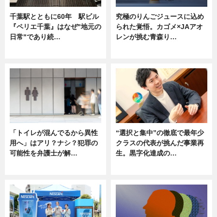
千葉駅とともに60年 駅ビル
究極のりんごジュースに込め
『ペリエ千葉』はなぜ"地元の
られた覚悟。カゴメ×JAアオ
日常"であり続…
レンが挑む青森り…
ニュース
ニュース
「トイレが混んでるから異性
“選択と集中”の徹底で最年少
用へ」はアリ？ナシ？犯罪の
クラスの代表が挑んだ事業再
可能性を弁護士が解…
生。黒字化達成の…
ニュース, 専門家インタビュー
ニュース