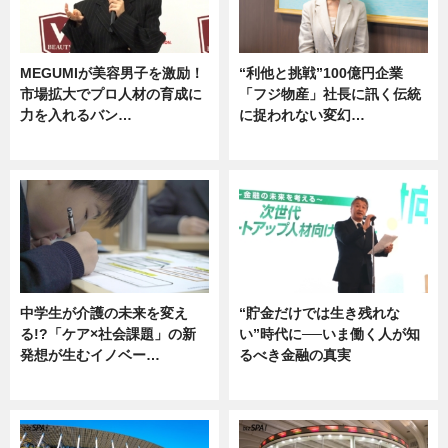
MEGUMIが美容男子を激励！
“利他と挑戦”100億円企業
市場拡大でプロ人材の育成に
「フジ物産」社長に訊く伝統
力を入れるバン…
に捉われない変幻…
企業インタビュー
ニュース
中学生が介護の未来を変え
“貯金だけでは生き残れな
る!?「ケア×社会課題」の新
い”時代に──いま働く人が知
発想が生むイノベー…
るべき金融の真実
ニュース
企業インタビュー