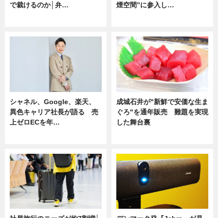
で裁けるのか│弁…
煙空間”に参入し…
ニュース
ニュース
シャネル、Google、楽天、
成城石井が"新鮮で安価な生ま
異色キャリア社長が語る 売
ぐろ"を通年販売 難題を実現
上ゼロECを年…
した舞台裏
ニュース
ニュース