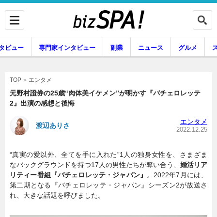
タビュー
専門家インタビュー
副業
ニュース
グルメ
エンタメ
エンタメ
TOP
元野村證券の25歳“肉体美イケメン”が明かす『バチェロレッテ
2』出演の感想と後悔
企業インタビュー
専門家インタビュー
エンタメ
渡辺ありさ
2022.12.25
“真実の愛以外、全てを手に入れた”1人の独身女性を、さまざま
副業
ニュース
なバックグラウンドを持つ17人の男性たちが奪い合う、
婚活リア
リティー番組『バチェロレッテ・ジャパン』
。2022年7月には、
第二期となる『バチェロレッテ・ジャパン』シーズン2が放送さ
れ、大きな話題を呼びました。
グルメ
スキル