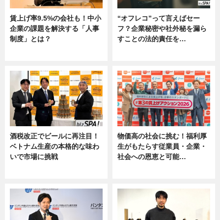
賃上げ率9.5%の会社も！中小
“オフレコ”って言えばセー
企業の課題を解決する「人事
フ？企業秘密や社外秘を漏ら
制度」とは？
すことの法的責任を…
ニュース
ニュース, 専門家インタビュー
酒税改正でビールに再注目！
物価高の社会に挑む！福利厚
ベトナム生産の本格的な味わ
生がもたらす従業員・企業・
いで市場に挑戦
社会への恩恵と可能…
ニュース
ニュース