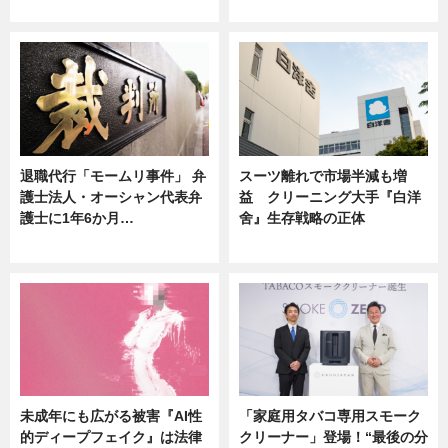
ニュース
ニュース
退職代行「モームリ事件」 弁
スーツ離れで市場半減も増
護士法人・オーシャン代表弁
益 クリーニング大手『白洋
護士に1年6か月…
舍』生存戦略の正体
ニュース
企業インタビュー
未成年にも広がる被害『AI性
「家庭用タバコ専用スモーク
的ディープフェイク』は法律
クリーナー」登場！“最後の分