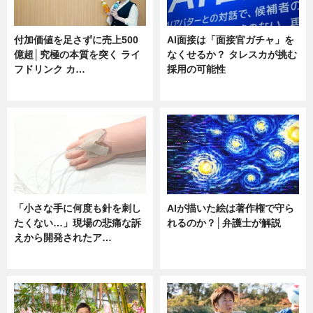
付加価値を足さずに売上500
AI面接は「面接官ガチャ」を
億超│究極の本質を突く ライ
なくせるか？ タレスカが挑む
フドリンク カ…
採用の可能性
ニュース
ニュース
「小さな手に何度も針を刺し
AIが描いた絵は著作権で守ら
たくない…」現場の悲痛な訴
れるのか？│弁護士が解説
えから開発されたア…
ニュース
ニュース