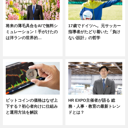
将来の薄毛具合をAIで無料シ
17歳でドイツへ。元サッカー
ミュレーション！手がけたの
指導者がたどり着いた「負け
は洋ランの世界的…
ない設計」の哲学
ニュース
ニュース
sponsored by 河野メリクロン
ビットコインの価格はなぜ上
HR EXPO主催者が語る 総
下する？初心者向けに仕組み
務・人事・教育の最新トレン
と運用方法を解説
ドとは？
ニュース
ニュース