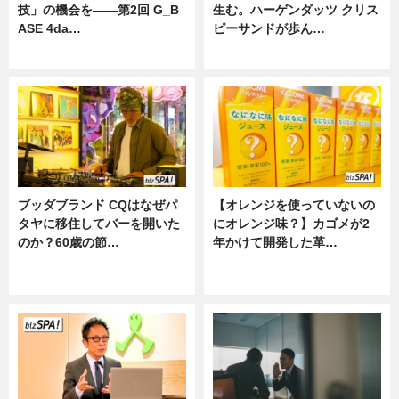
技」の機会を——第2回 G_B
生む。ハーゲンダッツ クリス
ASE 4da…
ピーサンドが歩ん…
ニュース
ニュース
ブッダブランド CQはなぜパ
【オレンジを使っていないの
タヤに移住してバーを開いた
にオレンジ味？】カゴメが2
のか？60歳の節…
年かけて開発した革…
ニュース
グルメ, ニュース, 企業インタビュ
ー