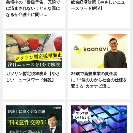
急増中の「爆破予告」冗談で
総合経済対策【やさしいニュ
は済まされない！どんな罪に
ースワード解説】
なるか弁護士に聞い…
ニュース
専門家インタビュー
ガソリン暫定税率廃止【やさ
29歳で新規事業の責任者
しいニュースワード解説】
に！“個の力から社会の仕様を
変える”カオナビ流…
ニュース
企業インタビュー