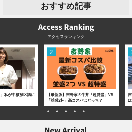
おすすめ記事
アクセスランキング
た」私が中核派区議に
【最新版】吉野家の牛丼「超特盛」VS
吉
「並盛2杯」高コスパはどっち？
は