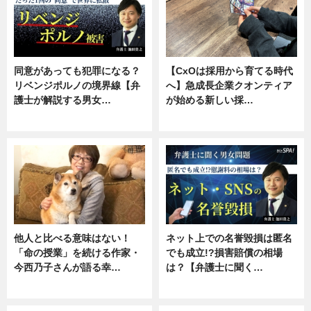
同意があっても犯罪になる？
【CxOは採用から育てる時代
リベンジポルノの境界線【弁
へ】急成長企業クオンティア
護士が解説する男女…
が始める新しい採…
専門家インタビュー
ニュース
他人と比べる意味はない！
ネット上での名誉毀損は匿名
「命の授業」を続ける作家・
でも成立!?損害賠償の相場
今西乃子さんが語る幸…
は？【弁護士に聞く…
専門家インタビュー
専門家インタビュー