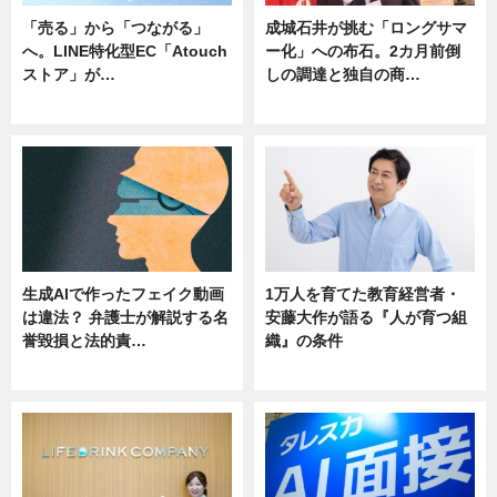
「売る」から「つながる」
成城石井が挑む「ロングサマ
へ。LINE特化型EC「Atouch
ー化」への布石。2カ月前倒
ストア」が…
しの調達と独自の商…
ニュース
ニュース
生成AIで作ったフェイク動画
1万人を育てた教育経営者・
は違法？ 弁護士が解説する名
安藤大作が語る『人が育つ組
誉毀損と法的責…
織』の条件
ニュース
ニュース