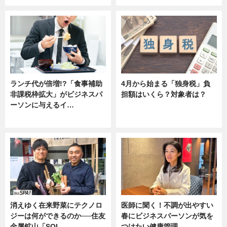
ランチ代が倍増!?「食事補助
4月から始まる「独身税」負
非課税枠拡大」がビジネスパ
担額はいくら？対象者は？
ーソンに与えるイ…
ニュース
ニュース
消えゆく在来野菜にテクノロ
医師に聞く！不調が出やすい
ジーは何ができるのか──住友
春にビジネスパーソンが気を
金属鉱山「SOL…
つけたい健康管理