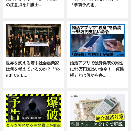
の注意点を弁護士…
「事前予約術」
専門家インタビュー
暮らし
世界を変える若手社会起業家
婚活アプリで独身偽装の男性
は何を考えているのか？「Yo
に55万円支払い命令！「貞操
uth Co:L…
権」とは何かを弁…
スキル
専門家インタビュー