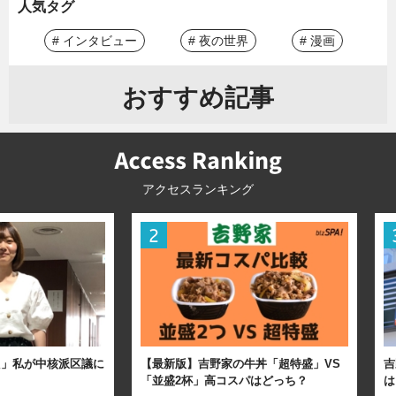
人気タグ
# インタビュー
# 夜の世界
# 漫画
おすすめ記事
アクセスランキング
た」私が中核派区議に
【最新版】吉野家の牛丼「超特盛」VS
吉
「並盛2杯」高コスパはどっち？
は