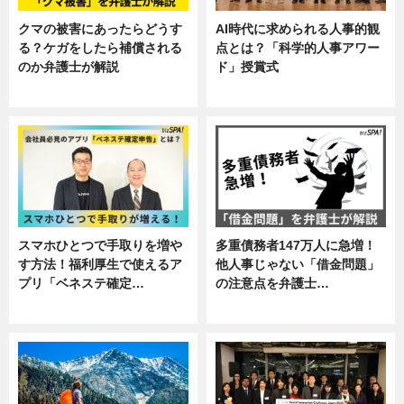
クマの被害にあったらどうす
AI時代に求められる人事的観
る？ケガをしたら補償される
点とは？「科学的人事アワー
のか弁護士が解説
ド」授賞式
専門家インタビュー
ニュース
スマホひとつで手取りを増や
多重債務者147万人に急増！
す方法！福利厚生で使えるア
他人事じゃない「借金問題」
プリ「ベネステ確定…
の注意点を弁護士…
企業インタビュー
専門家インタビュー