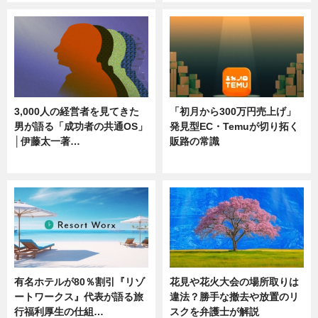
3,000人の経営者を見てきた
「初月から300万円売上げ」
男が語る「成功者の共通OS」
発見型EC・Temuが切り拓く
│伊藤太一著…
販路の常識
ニュース
ニュース
有名ホテルが80％割引『リゾ
花見や花火大会の場所取りは
ートワークス』代表が語る旅
違法？勝手な撤去や放置のリ
行福利厚生の仕組…
スクを弁護士が解説