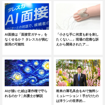
AI面接は「面接官ガチャ」を
「小さな手に何度も針を刺し
なくせるか？ タレスカが挑む
たくない…」現場の悲痛な訴
採用の可能性
えから開発されたア…
ニュース
ニュース
AIが描いた絵は著作権で守ら
将来の薄毛具合をAIで無料シ
れるのか？│弁護士が解説
ミュレーション！手がけたの
は洋ランの世界的…
ニュース