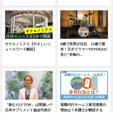
企業インタビュー
サナエノミクス【やさしいニ
8歳で世界が注目、12歳で渡
ュースワード解説】
米！天才ドラマーYOYOKAが
見た“本物の…
ニュース
エンタメ
「飲むだけでOK」は間違い!?
退職代行モームリ家宅捜索の
日本サプリメント協会代表が
理由は？弁護士が解説する