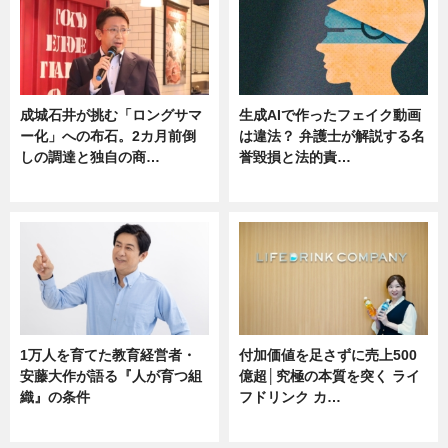
成城石井が挑む「ロングサマ
生成AIで作ったフェイク動画
ー化」への布石。2カ月前倒
は違法？ 弁護士が解説する名
しの調達と独自の商…
誉毀損と法的責…
ニュース
ニュース
1万人を育てた教育経営者・
付加価値を足さずに売上500
安藤大作が語る『人が育つ組
億超│究極の本質を突く ライ
織』の条件
フドリンク カ…
ニュース
ニュース