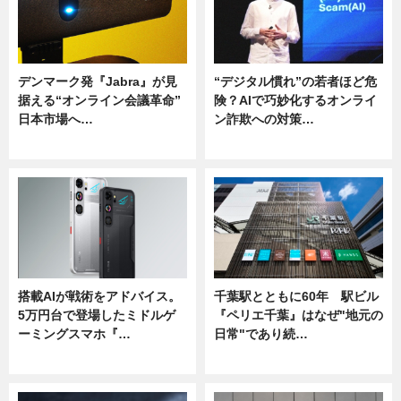
デンマーク発『Jabra』が見
“デジタル慣れ”の若者ほど危
据える“オンライン会議革命”
険？AIで巧妙化するオンライ
日本市場へ…
ン詐欺への対策…
ニュース
ニュース
搭載AIが戦術をアドバイス。
千葉駅とともに60年 駅ビル
5万円台で登場したミドルゲ
『ペリエ千葉』はなぜ"地元の
ーミングスマホ『…
日常"であり続…
ニュース
ニュース