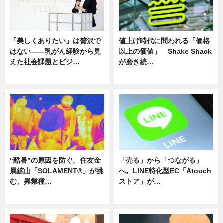
「美しくありたい」は贅沢で
値上げ時代に問われる「価格
はない――乳がん経験から見
以上の価値」 Shake Shack
えた社会課題とビジ…
が磨き続…
ニュース
ニュース
“酷暑”の原因を防ぐ。住友金
「売る」から「つながる」
属鉱山「SOLAMENT®」が挑
へ。LINE特化型EC「Atouch
む、異業種…
ストア」が…
ニュース
ニュース