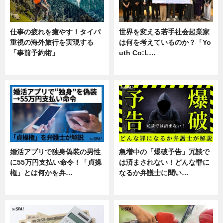
仕事の疲れを癒やす！タイパ
世界を変える若手社会起業家
重視の海外旅行を実現する
は何を考えているのか？「Yo
「事前予約術」
uth Co:L…
暮らし
スキル
婚活アプリで独身偽装の男性
急増中の「爆破予告」冗談で
に55万円支払い命令！「貞操
は済まされない！どんな罪に
権」とは何かを弁…
なるか弁護士に聞い…
専門家インタビュー
専門家インタビュー