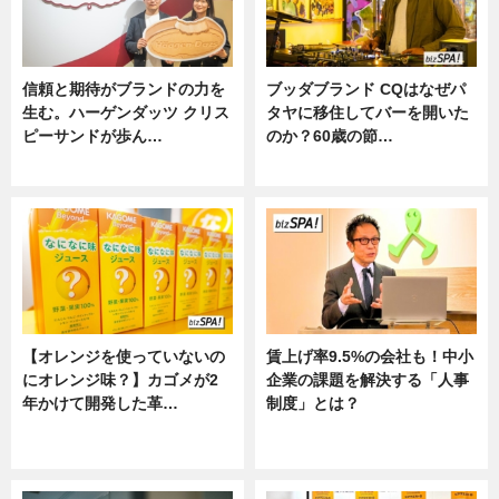
信頼と期待がブランドの力を
ブッダブランド CQはなぜパ
生む。ハーゲンダッツ クリス
タヤに移住してバーを開いた
ピーサンドが歩ん…
のか？60歳の節…
ニュース
ニュース
【オレンジを使っていないの
賃上げ率9.5%の会社も！中小
にオレンジ味？】カゴメが2
企業の課題を解決する「人事
年かけて開発した革…
制度」とは？
グルメ, ニュース, 企業インタビュ
ニュース
ー