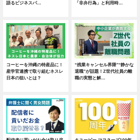
語るビジネスパ…
「非弁行為」と利用時…
ニュース
専門家インタビュー
コーヒーを沖縄の特産品に！
“残業キャンセル界隈”“静かな
産学官連携で取り組むネスレ
退職”が話題！Z世代社員の離
日本の狙いとは？
職の実態と解…
企業インタビュー
企業インタビュー
配信者に貢いだお金は取り戻
キユーピー マヨネーズ100年