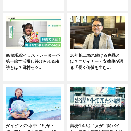
ニュース
ニュース
88歳現役イラストレーターが
10年以上売れ続ける商品と
第一線で活躍し続けられる秘
は？デザイナー・安積伸が語
訣とは？田村セツ…
る「長く価値を生む…
専門家インタビュー
ニュース
ダイビング×水中ゴミ拾い
高校生4人に1人が『闇バイ