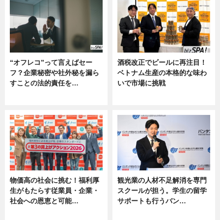
“オフレコ”って言えばセー
酒税改正でビールに再注目！
フ？企業秘密や社外秘を漏ら
ベトナム生産の本格的な味わ
すことの法的責任を…
いで市場に挑戦
ニュース, 専門家インタビュー
ニュース
物価高の社会に挑む！福利厚
観光業の人材不足解消を専門
生がもたらす従業員・企業・
スクールが担う。学生の留学
社会への恩恵と可能…
サポートも行うバン…
ニュース
ニュース, 企業インタビュー