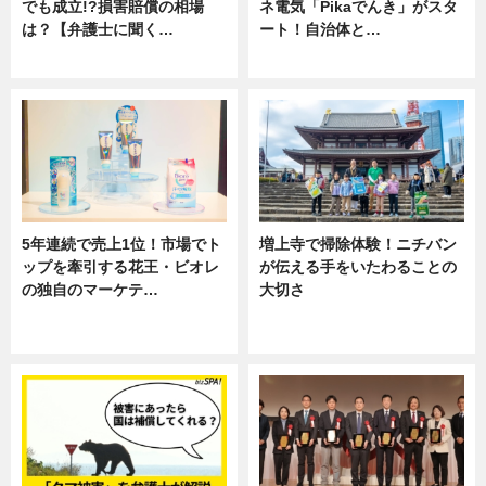
でも成立!?損害賠償の相場
ネ電気「Pikaでんき」がスタ
は？【弁護士に聞く…
ート！自治体と…
専門家インタビュー
ニュース
5年連続で売上1位！市場でト
増上寺で掃除体験！ニチバン
ップを牽引する花王・ビオレ
が伝える手をいたわることの
の独自のマーケテ…
大切さ
ニュース, 暮らし
ニュース, 企業インタビュー, 暮ら
し