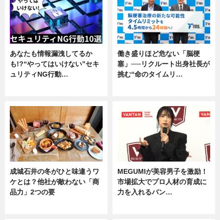
あなたも情報漏洩してるか
働き盛りほど危ない「脳梗
も!?“やってはいけない”セキ
塞」──リクルート出身社長が
ュリティNG行動…
挑む“命のタイムリ…
専門家インタビュー
企業インタビュー
成城石井の冬がひと味違うワ
MEGUMIが美容男子を激励！
ケとは？他社が敵わない「商
市場拡大でプロ人材の育成に
品力」2つの要
力を入れるバン…
グルメ
企業インタビュー