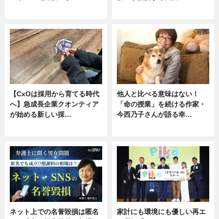
ニュース, 専門家インタビュー
専門家インタビュー
【CxOは採用から育てる時代
他人と比べる意味はない！
へ】急成長企業クオンティア
「命の授業」を続ける作家・
が始める新しい採…
今西乃子さんが語る幸…
ニュース
専門家インタビュー
ネット上での名誉毀損は匿名
家計にも環境にも優しい再エ