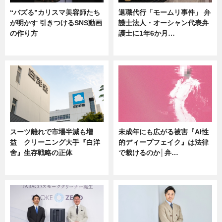
“バズる”カリスマ美容師たち
退職代行「モームリ事件」 弁
が明かす 引きつけるSNS動画
護士法人・オーシャン代表弁
の作り方
護士に1年6か月…
ニュース
ニュース
スーツ離れで市場半減も増
未成年にも広がる被害『AI性
益 クリーニング大手『白洋
的ディープフェイク』は法律
舍』生存戦略の正体
で裁けるのか│弁…
企業インタビュー
ニュース