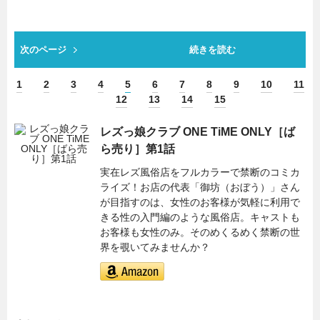
次のページ
続きを読む
1
2
3
4
5
6
7
8
9
10
11
12
13
14
15
レズっ娘クラブ ONE TiME ONLY［ば
ら売り］第1話
実在レズ風俗店をフルカラーで禁断のコミカ
ライズ！お店の代表「御坊（おぼう）」さん
が目指すのは、女性のお客様が気軽に利用で
きる性の入門編のような風俗店。キャストも
お客様も女性のみ。そのめくるめく禁断の世
界を覗いてみませんか？