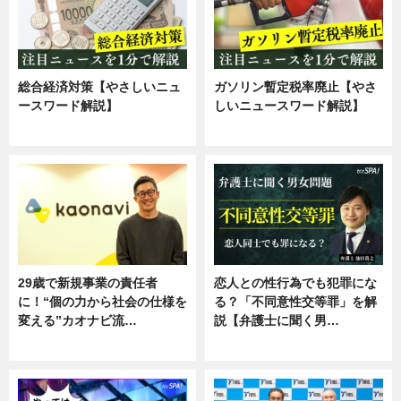
総合経済対策【やさしいニュ
ガソリン暫定税率廃止【やさ
ースワード解説】
しいニュースワード解説】
ニュース
ニュース
29歳で新規事業の責任者
恋人との性行為でも犯罪にな
に！“個の力から社会の仕様を
る？「不同意性交等罪」を解
変える”カオナビ流…
説【弁護士に聞く男…
企業インタビュー
専門家インタビュー