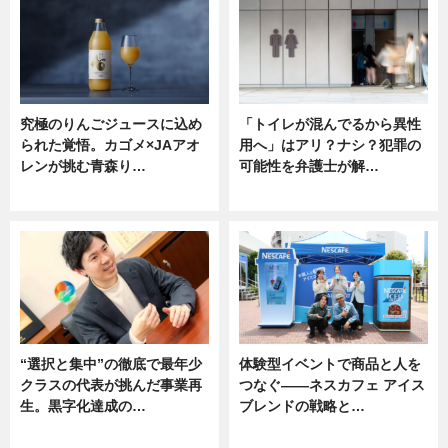
究極のりんごジュースに込め
「トイレが混んでるから異性
られた覚悟。カゴメ×JAアオ
用へ」はアリ？ナシ？犯罪の
レンが挑む青森り…
可能性を弁護士が解…
ニュース
ニュース, 専門家インタビュー
“選択と集中”の徹底で最年少
体験型イベントで商品と人を
クラスの代表が挑んだ事業再
つなぐ――ネスカフェ アイス
生。黒字化達成の…
ブレンドの戦略と…
ニュース
ニュース