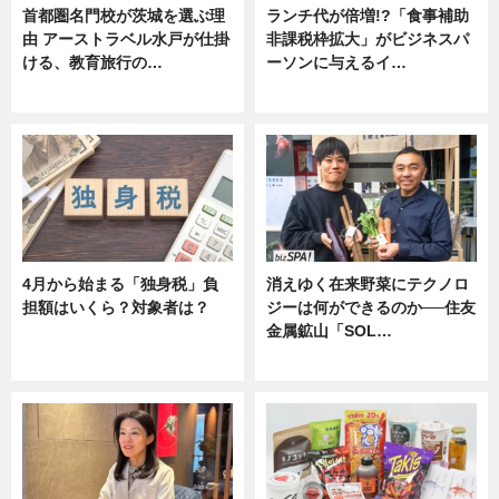
首都圏名門校が茨城を選ぶ理
ランチ代が倍増!?「食事補助
由 アーストラベル水戸が仕掛
非課税枠拡大」がビジネスパ
ける、教育旅行の…
ーソンに与えるイ…
ニュース
ニュース
4月から始まる「独身税」負
消えゆく在来野菜にテクノロ
担額はいくら？対象者は？
ジーは何ができるのか──住友
金属鉱山「SOL…
ニュース
ニュース