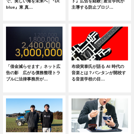
で、美しい海を未来へ│『Dr.
ト』広告を経験│産官学民が
blue』東 真…
主導する防止プロジ…
ニュース
ニュース
「借金減らせます」ネット広
布袋寅泰氏が語る AI 時代の
告の影 広がる債務整理トラ
音楽とは？バンタンが開校す
ブルに法律事務所が…
る音楽学校の目…
ニュース
ニュース