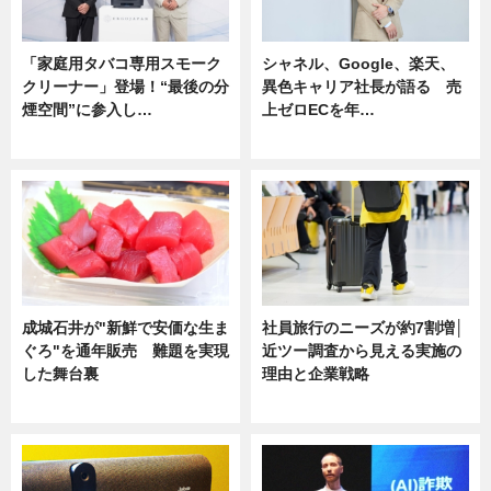
「家庭用タバコ専用スモーク
シャネル、Google、楽天、
クリーナー」登場！“最後の分
異色キャリア社長が語る 売
煙空間”に参入し…
上ゼロECを年…
ニュース
ニュース
成城石井が"新鮮で安価な生ま
社員旅行のニーズが約7割増│
ぐろ"を通年販売 難題を実現
近ツー調査から見える実施の
した舞台裏
理由と企業戦略
ニュース
ニュース