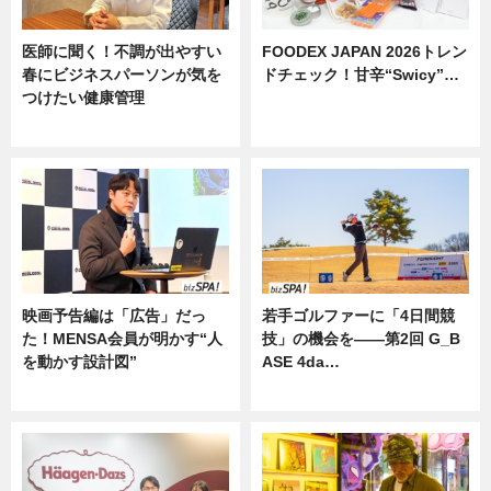
医師に聞く！不調が出やすい
FOODEX JAPAN 2026トレン
春にビジネスパーソンが気を
ドチェック！甘辛“Swicy”…
つけたい健康管理
ニュース
ニュース
映画予告編は「広告」だっ
若手ゴルファーに「4日間競
た！MENSA会員が明かす“人
技」の機会を——第2回 G_B
を動かす設計図”
ASE 4da…
ニュース
ニュース