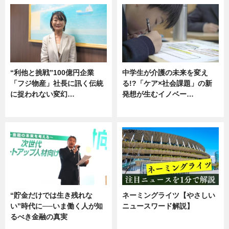
“利他と挑戦”100億円企業
中学生が介護の未来を変え
「フジ物産」社長に訊く伝統
る!?「ケア×社会課題」の新
に捉われない変幻…
発想が生むイノベー…
ニュース
ニュース
“貯金だけでは生き残れな
ネーミングライツ【やさしい
い”時代に──いま働く人が知
ニュースワード解説】
るべき金融の真実
ニュース