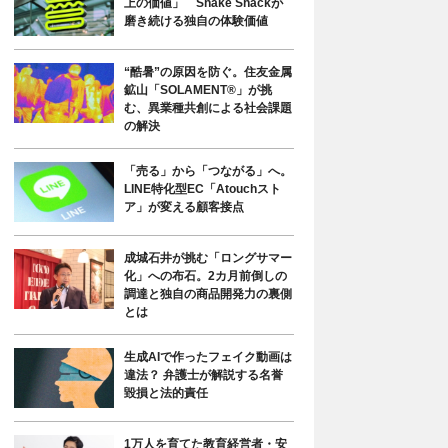
上の価値」 Shake Shackが
磨き続ける独自の体験価値
“酷暑”の原因を防ぐ。住友金属
鉱山「SOLAMENT®」が挑
む、異業種共創による社会課題
の解決
「売る」から「つながる」へ。
LINE特化型EC「Atouchスト
ア」が変える顧客接点
成城石井が挑む「ロングサマー
化」への布石。2カ月前倒しの
調達と独自の商品開発力の裏側
とは
生成AIで作ったフェイク動画は
違法？ 弁護士が解説する名誉
毀損と法的責任
1万人を育てた教育経営者・安