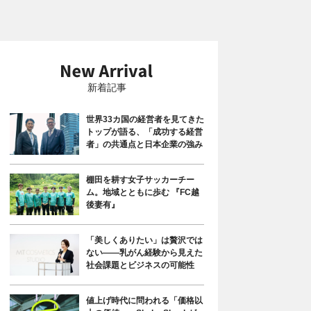
新着記事
世界33カ国の経営者を見てきた
トップが語る、「成功する経営
者」の共通点と日本企業の強み
棚田を耕す女子サッカーチー
ム。地域とともに歩む 『FC越
後妻有』
「美しくありたい」は贅沢では
ない――乳がん経験から見えた
社会課題とビジネスの可能性
値上げ時代に問われる「価格以