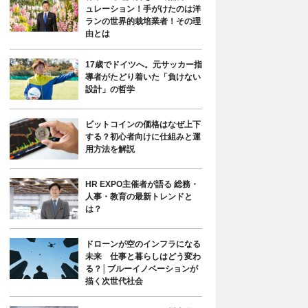
ュレーション！手がけたのは洋
ランの世界的栽培業者！その理
由とは
17歳でドイツへ。元サッカー指
導者がたどり着いた「負けない
設計」の哲学
ビットコインの価格はなぜ上下
する？初心者向けに仕組みと運
用方法を解説
HR EXPO主催者が語る 総務・
人事・教育の最新トレンドと
は？
ドローンが空のインフラになる
未来 仕事と暮らしはどう変わ
る？│ブルーイノベーションが
描く次世代社会