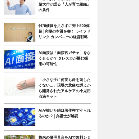
藤大作が語る『人が育つ組織』
の条件
付加価値を足さずに売上500億
超│究極の本質を突く ライフド
リンク カンパニーの経営戦略
AI面接は「面接官ガチャ」をな
くせるか？ タレスカが挑む採
用の可能性
「小さな手に何度も針を刺した
くない…」現場の悲痛な訴えか
ら開発されたアルケアの小児用
点滴キット
AIが描いた絵は著作権で守られ
るのか？│弁護士が解説
将来の薄毛具合をAIで無料シミ