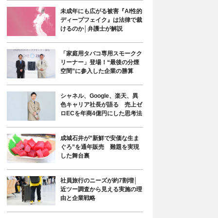
未成年にも広がる被害『AI性的
ディープフェイク』は法律で裁
けるのか│弁護士が解説
「家庭用タバコ専用スモークク
リーナー」登場！“最後の分煙
空間”に参入した企業の勝算
シャネル、Google、楽天、異
色キャリア社長が語る 売上ゼ
ロECを年商4億円にした思考法
成城石井が”新鮮で安価な生ま
ぐろ”を通年販売 難題を実現
した舞台裏
社員旅行のニーズが約7割増│
近ツー調査から見える実施の理
由と企業戦略