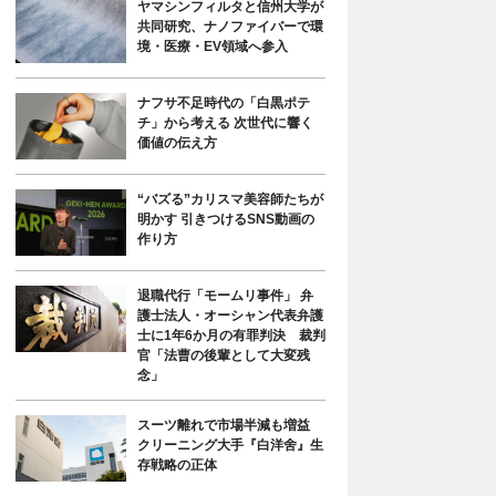
ヤマシンフィルタと信州大学が
共同研究、ナノファイバーで環
境・医療・EV領域へ参入
ナフサ不足時代の「白黒ポテ
チ」から考える 次世代に響く
価値の伝え方
“バズる”カリスマ美容師たちが
明かす 引きつけるSNS動画の
作り方
退職代行「モームリ事件」 弁
護士法人・オーシャン代表弁護
士に1年6か月の有罪判決 裁判
官「法曹の後輩として大変残
念」
スーツ離れで市場半減も増益
クリーニング大手『白洋舍』生
存戦略の正体