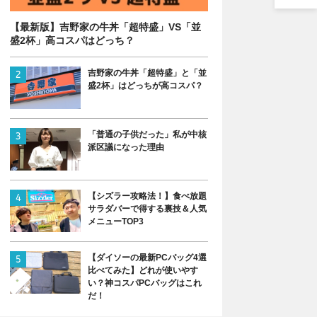
【最新版】吉野家の牛丼「超特盛」VS「並
盛2杯」高コスパはどっち？
吉野家の牛丼「超特盛」と「並
盛2杯」はどっちが高コスパ？
「普通の子供だった」私が中核
派区議になった理由
【シズラー攻略法！】食べ放題
サラダバーで得する裏技＆人気
メニューTOP3
【ダイソーの最新PCバッグ4選
比べてみた】どれが使いやす
い？神コスパPCバッグはこれ
だ！