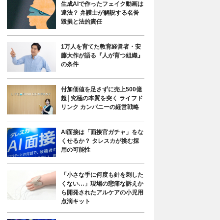
生成AIで作ったフェイク動画は
違法？ 弁護士が解説する名誉
毀損と法的責任
1万人を育てた教育経営者・安
藤大作が語る『人が育つ組織』
の条件
付加価値を足さずに売上500億
超│究極の本質を突く ライフド
リンク カンパニーの経営戦略
AI面接は「面接官ガチャ」をな
くせるか？ タレスカが挑む採
用の可能性
「小さな手に何度も針を刺した
くない…」現場の悲痛な訴えか
ら開発されたアルケアの小児用
点滴キット