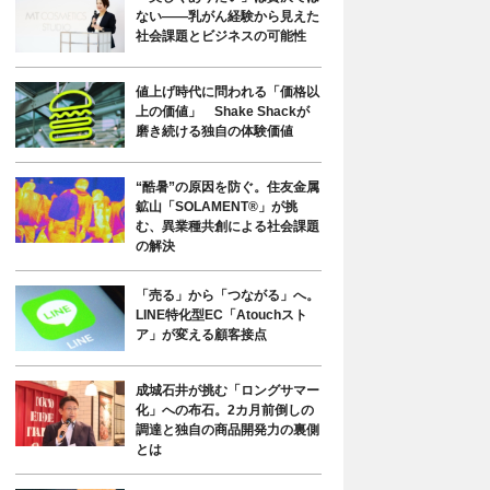
ない――乳がん経験から見えた
社会課題とビジネスの可能性
値上げ時代に問われる「価格以
上の価値」 Shake Shackが
磨き続ける独自の体験価値
“酷暑”の原因を防ぐ。住友金属
鉱山「SOLAMENT®」が挑
む、異業種共創による社会課題
の解決
「売る」から「つながる」へ。
LINE特化型EC「Atouchスト
ア」が変える顧客接点
成城石井が挑む「ロングサマー
化」への布石。2カ月前倒しの
調達と独自の商品開発力の裏側
とは