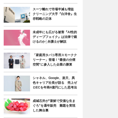
スーツ離れで市場半減も増益
クリーニング大手『白洋舍』生
存戦略の正体
未成年にも広がる被害『AI性的
ディープフェイク』は法律で裁
けるのか│弁護士が解説
「家庭用タバコ専用スモークク
リーナー」登場！“最後の分煙
空間”に参入した企業の勝算
シャネル、Google、楽天、異
色キャリア社長が語る 売上ゼ
ロECを年商4億円にした思考法
成城石井が”新鮮で安価な生ま
ぐろ”を通年販売 難題を実現
した舞台裏