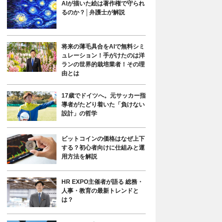
AIが描いた絵は著作権で守られ
るのか？│弁護士が解説
将来の薄毛具合をAIで無料シミ
ュレーション！手がけたのは洋
ランの世界的栽培業者！その理
由とは
17歳でドイツへ。元サッカー指
導者がたどり着いた「負けない
設計」の哲学
ビットコインの価格はなぜ上下
する？初心者向けに仕組みと運
用方法を解説
HR EXPO主催者が語る 総務・
人事・教育の最新トレンドと
は？