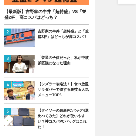
【最新版】吉野家の牛丼「超特盛」VS「並
盛2杯」高コスパはどっち？
吉野家の牛丼「超特盛」と「並
盛2杯」はどっちが高コスパ？
「普通の子供だった」私が中核
派区議になった理由
【シズラー攻略法！】食べ放題
サラダバーで得する裏技＆人気
メニューTOP3
【ダイソーの最新PCバッグ4選
比べてみた】どれが使いやす
い？神コスパPCバッグはこれ
だ！