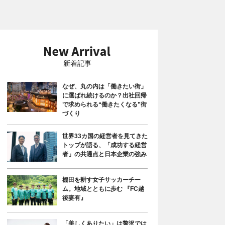
新着記事
なぜ、丸の内は「働きたい街」
に選ばれ続けるのか？出社回帰
で求められる“働きたくなる”街
づくり
世界33カ国の経営者を見てきた
トップが語る、「成功する経営
者」の共通点と日本企業の強み
棚田を耕す女子サッカーチー
ム。地域とともに歩む 『FC越
後妻有』
「美しくありたい」は贅沢では