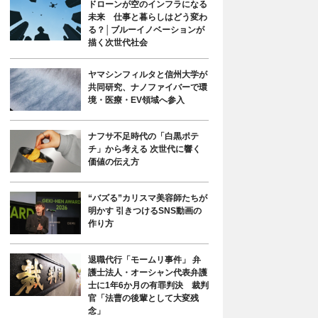
ドローンが空のインフラになる
未来 仕事と暮らしはどう変わ
る？│ブルーイノベーションが
描く次世代社会
ヤマシンフィルタと信州大学が
共同研究、ナノファイバーで環
境・医療・EV領域へ参入
ナフサ不足時代の「白黒ポテ
チ」から考える 次世代に響く
価値の伝え方
“バズる”カリスマ美容師たちが
明かす 引きつけるSNS動画の
作り方
退職代行「モームリ事件」 弁
護士法人・オーシャン代表弁護
士に1年6か月の有罪判決 裁判
官「法曹の後輩として大変残
念」